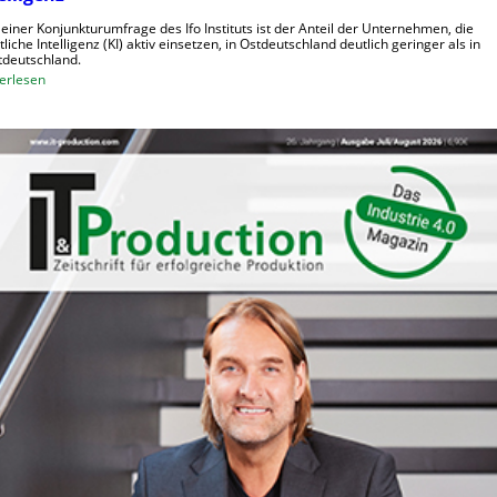
o
t
b
 einer Konjunkturumfrage des Ifo Instituts ist der Anteil der Unternehmen, die
e
tliche Intelligenz (KI) aktiv einsetzen, in Ostdeutschland deutlich geringer als in
o
deutschland.
n
t
:
erlesen
e
O
r
s
i
t
n
d
d
e
e
u
r
t
L
s
o
c
g
h
i
e
s
U
t
n
i
t
k
e
r
n