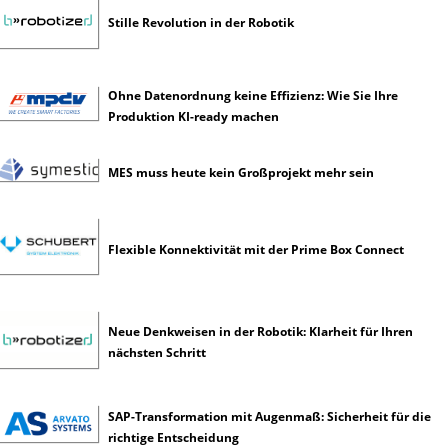
s
Stille Revolution in der Robotik
t
l
i
Ohne Datenordnung keine Effizienz: Wie Sie Ihre
c
Produktion KI-ready machen
h
e
I
MES muss heute kein Großprojekt mehr sein
n
t
e
l
Flexible Konnektivität mit der Prime Box Connect
l
i
g
e
Neue Denkweisen in der Robotik: Klarheit für Ihren
n
nächsten Schritt
z
SAP-Transformation mit Augenmaß: Sicherheit für die
richtige Entscheidung