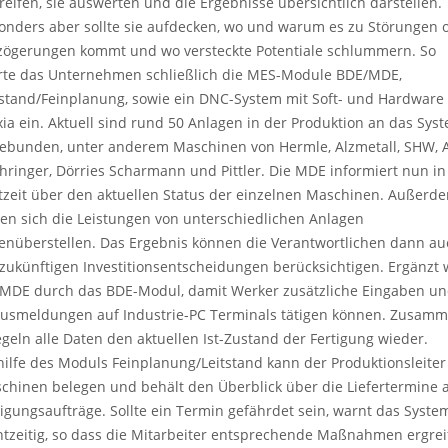
reifen, sie auswerten und die Ergebnisse übersichtlich darstellen.
onders aber sollte sie aufdecken, wo und warum es zu Störungen 
zögerungen kommt und wo versteckte Potentiale schlummern. So
rte das Unternehmen schließlich die MES-Module BDE/MDE,
tstand/Feinplanung, sowie ein DNC-System mit Soft- und Hardware
xia ein. Aktuell sind rund 50 Anlagen in der Produktion an das Sys
ebunden, unter anderem Maschinen von Hermle, Alzmetall, SHW, A
hringer, Dörries Scharmann und Pittler. Die MDE informiert nun in
tzeit über den aktuellen Status der einzelnen Maschinen. Außerd
sen sich die Leistungen von unterschiedlichen Anlagen
enüberstellen. Das Ergebnis können die Verantwortlichen dann au
 zukünftigen Investitionsentscheidungen berücksichtigen. Ergänzt 
 MDE durch das BDE-Modul, damit Werker zusätzliche Eingaben u
tusmeldungen auf Industrie-PC Terminals tätigen können. Zusam
egeln alle Daten den aktuellen Ist-Zustand der Fertigung wieder.
hilfe des Moduls Feinplanung/Leitstand kann der Produktionsleiter
chinen belegen und behält den Überblick über die Liefertermine a
tigungsaufträge. Sollte ein Termin gefährdet sein, warnt das Syste
htzeitig, so dass die Mitarbeiter entsprechende Maßnahmen ergrei