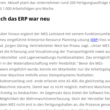
nen. Aktuell plant das Unternehmen rund 200 Fertigungsaufträge 
d 1.000 Arbeitsfolgen pro Woche.
ch das ERP war neu
über hinaus ergänzt der MES-Leitstand mit seinem Funktionsumfa
 neu eingeführte Enterprise Resource Planning-Lösung (
ERP
) Foss 
at. Jürgen Döring, Vertriebsleiter West bei Proxia, sagt: „Unser MES
tet die Erfassung und Visualisierung der Transportlogistik sowie a
riebsmittel- und Lagerverwaltungs-Funktionalitäten. Das ermöglich
h in der Materialbeschaffung mehr Flexibilität.“ Bevor die MES-
tware eingeführt wurde, konnte ein Mitarbeiter nur die Arbeitsgän
einer Maschine mithilfe eines Stempelsystems festhalten.
duktionsanfang und -ende erfasste eine AS 400, die gleichzeitig au
 Maschine steuerte. Damit war es nicht möglich, mehrere Maschin
ichzeitig zu beobachten. Im Gegensatz dazu bietet die Software he
 Möglichkeit der Mehrmaschinenerfassung. Doch der Hersteller fän
 dem MES nicht erst in den Fertigungshallen an, die Prozesse gena