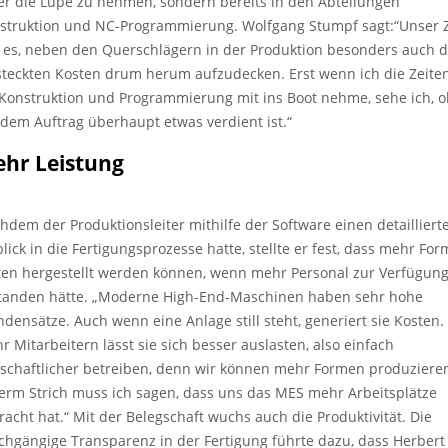
er die Lupe zu nehmen, sondern bereits in den Abteilungen
struktion und NC-Programmierung. Wolfgang Stumpf sagt:“Unser Z
 es, neben den Querschlägern in der Produktion besonders auch d
steckten Kosten drum herum aufzudecken. Erst wenn ich die Zeite
 Konstruktion und Programmierung mit ins Boot nehme, sehe ich, o
 dem Auftrag überhaupt etwas verdient ist.“
hr Leistung
hdem der Produktionsleiter mithilfe der Software einen detailliert
blick in die Fertigungsprozesse hatte, stellte er fest, dass mehr Fo
ten hergestellt werden können, wenn mehr Personal zur Verfügun
tanden hätte. „Moderne High-End-Maschinen haben sehr hohe
ndensätze. Auch wenn eine Anlage still steht, generiert sie Kosten.
r Mitarbeitern lässt sie sich besser auslasten, also einfach
tschaftlicher betreiben, denn wir können mehr Formen produziere
erm Strich muss ich sagen, dass uns das MES mehr Arbeitsplätze
racht hat.“ Mit der Belegschaft wuchs auch die Produktivität. Die
chgängige Transparenz in der Fertigung führte dazu, dass Herbert