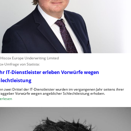
: Hiscox Europe Underwriting Limited
ox-Umfrage von Statista:
r IT-Dienstleister erleben Vorwürfe wegen
lechtleistung
n zwei Drittel der IT-Dienstleister wurden im vergangenen Jahr seitens ihrer
raggeber Vorwürfe wegen angeblicher Schlechtleistung erhoben.
:
erlesen
M
e
h
r
I