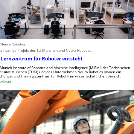
e
i
n
f
s
e
c
r
h
i
n
n
e
d
: Neura Robotics
l
u
insames Projekt der TU München und Neura Robotics
l
s
 Lernzentrum für Roboter entsteht
e
t
r
r
Munich Institute of Robotics and Machine Intelligence (MIRMI) der Technischen
a
i
ersität München (TUM) und das Unternehmen Neura Robotics planen ein
chungs- und Trainingszentrum für Robotik im wissenschaftlichen Bereich.
u
e
:
erlesen
s
l
E
z
l
i
u
e
n
n
S
L
u
t
e
t
e
r
z
u
n
e
e
z
n