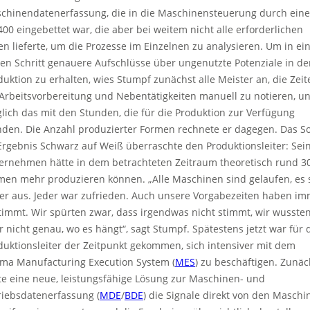
chinendatenerfassung, die in die Maschinensteuerung durch eine
400 eingebettet war, die aber bei weitem nicht alle erforderlichen
en lieferte, um die Prozesse im Einzelnen zu analysieren. Um in e
ten Schritt genauere Aufschlüsse über ungenutzte Potenziale in de
duktion zu erhalten, wies Stumpf zunächst alle Meister an, die Zeit
 Arbeitsvorbereitung und Nebentätigkeiten manuell zu notieren, u
glich das mit den Stunden, die für die Produktion zur Verfügung
nden. Die Anzahl produzierter Formen rechnete er dagegen. Das So
-Ergebnis Schwarz auf Weiß überraschte den Produktionsleiter: Sei
ernehmen hätte in dem betrachteten Zeitraum theoretisch rund 3
men mehr produzieren können. „Alle Maschinen sind gelaufen, es 
er aus. Jeder war zufrieden. Auch unsere Vorgabezeiten haben i
timmt. Wir spürten zwar, dass irgendwas nicht stimmt, wir wusste
r nicht genau, wo es hängt“, sagt Stumpf. Spätestens jetzt war für 
duktionsleiter der Zeitpunkt gekommen, sich intensiver mit dem
ma Manufacturing Execution System (
MES
) zu beschäftigen. Zunäc
lte eine neue, leistungsfähige Lösung zur Maschinen- und
riebsdatenerfassung (
MDE
/
BDE
) die Signale direkt von den Maschi