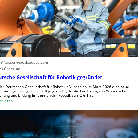
r
e
u
n
n
t
g
r
s
u
s
m
y
f
s
ü
t
r
e
R
: ©Nassorn/stock.adobe.com
m
o
es Gremium
e
b
tsche Gesellschaft für Robotik gegründet
i
o
n
der Deutschen Gesellschaft für Robotik e.V. hat sich im März 2026 eine neue
t
innützige Fachgesellschaft gegründet, die die Förderung von Wissenschaft,
s
e
chung und Bildung im Bereich der Robotik zum Ziel hat.
V
:
r
erlesen
i
D
e
s
e
n
i
u
t
e
t
s
r
s
t
n