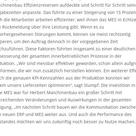
chinenbau Effizienzreserven aufdeckte und Schritt für Schritt sein
gabezeiten anpasste. Das führte zu einer Steigerung von 15 Prozen
h die Mitarbeiter arbeiten effizienter, weil ihnen das MES in Echtze
e Rückmeldung über ihre Leistung gibt. Wenn es zu
orhergesehenen Störungen kommt, können sie meist rechtzeitig
gieren, um den Auftrag dennoch in der vorgegebenen Zeit
chzuführen. Diese Faktoren führten insgesamt zu einer deutlichen
besserung der gesamten innerbetrieblichen Prozesse in der
duktion. „Wir sind messbar effektiver geworden, schon allein aufg
 Formen, die wir nun zusätzlich herstellen können. Ein weiterer Effe
ch die genauen KPI-Kennzahlen aus der Produktion konnten wir
em unsere Lieferzeiten optimieren“, sagt Stumpf. Die Investition in
e MES war für Herbert Maschinenbau ein großer Schritt mit
treichenden Veränderungen und Auswirkungen in der gesamten
tigung. „Im nächsten Schritt bauen wir die Kommunikation zwisch
 neuen ERP und MES weiter aus. Und auch die Performance des
tstandes möchten wir uns zukünftig noch besser zu Nutze machen.