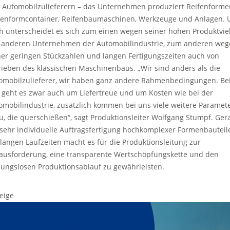
 Automobilzulieferern – das Unternehmen produziert Reifenforme
fenformcontainer, Reifenbaumaschinen, Werkzeuge und Anlagen. 
h unterscheidet es sich zum einen wegen seiner hohen Produktviel
 anderen Unternehmen der Automobilindustrie, zum anderen weg
ner geringen Stückzahlen und langen Fertigungszeiten auch von
rieben des klassischen Maschinenbaus. „Wir sind anders als die
omobilzulieferer, wir haben ganz andere Rahmenbedingungen. Be
 geht es zwar auch um Liefertreue und um Kosten wie bei der
omobilindustrie, zusätzlich kommen bei uns viele weitere Paramet
u, die querschießen“, sagt Produktionsleiter Wolfgang Stumpf. Ger
 sehr individuelle Auftragsfertigung hochkomplexer Formenbauteil
 langen Laufzeiten macht es für die Produktionsleitung zur
ausforderung, eine transparente Wertschöpfungskette und den
bungslosen Produktionsablauf zu gewährleisten.
eige