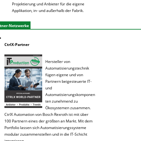
Projektierung und Anbieter für die eigene
Applikation, in- und außerhalb der Fabrik.
tner-Netzwerke
CtrlX-Partner
Hersteller von
Automatisierungstechnik
fügen eigene und von
Partnern beigesteuerte IT-
und
Automatisierungskomponen
ten zunehmend zu
Ökosystemen zusammen.
CtrlX Automation von Bosch Rexroth ist mit über
100 Partnern eines der größten an Markt. Mit dem
Portfolio lassen sich Automatisierungssysteme
modular zusammenstellen und in die IT-Schicht
integrieren.