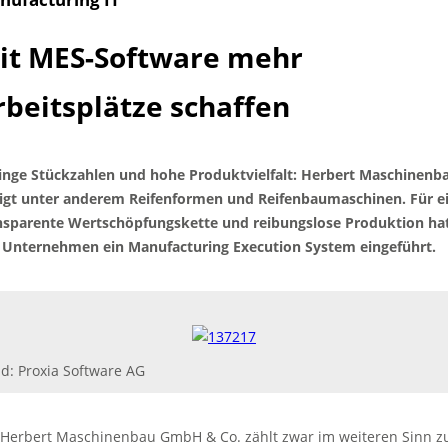
it MES-Software mehr
rbeitsplätze schaffen
inge Stückzahlen und hohe Produktvielfalt: Herbert Maschinenb
tigt unter anderem Reifenformen und Reifenbaumaschinen. Für e
nsparente Wertschöpfungskette und reibungslose Produktion ha
 Unternehmen ein Manufacturing Execution System eingeführt.
ld: Proxia Software AG
 Herbert Maschinenbau GmbH & Co. zählt zwar im weiteren Sinn z