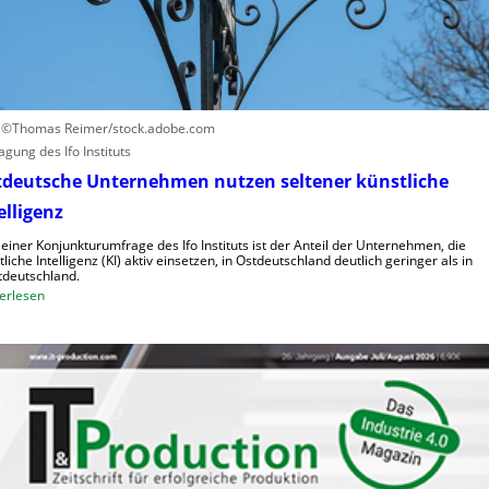
h
u
e
m
n
a
h
n
o
o
h
i
: ©Thomas Reimer/stock.adobe.com
e
d
agung des Ifo Instituts
K
e
tdeutsche Unternehmen nutzen seltener künstliche
o
R
elligenz
s
o
t
b
 einer Konjunkturumfrage des Ifo Instituts ist der Anteil der Unternehmen, die
e
tliche Intelligenz (KI) aktiv einsetzen, in Ostdeutschland deutlich geringer als in
o
deutschland.
n
t
:
erlesen
e
O
r
s
i
t
n
d
d
e
e
u
r
t
L
s