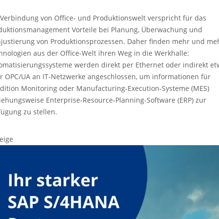
 Verbindung von Office- und Produktionswelt verspricht für das
duktionsmanagement Vorteile bei Planung, Überwachung und
njustierung von Produktionsprozessen. Daher finden mehr und me
hnologien aus der Office-Welt ihren Weg in die Werkhalle:
omatisierungssysteme werden direkt per Ethernet oder indirekt et
r OPC/UA an IT-Netzwerke angeschlossen, um informationen für
dition Monitoring oder Manufacturing-Execution-Systeme (MES)
iehungsweise Enterprise-Resource-Planning-Software (ERP) zur
fügung zu stellen.
eige