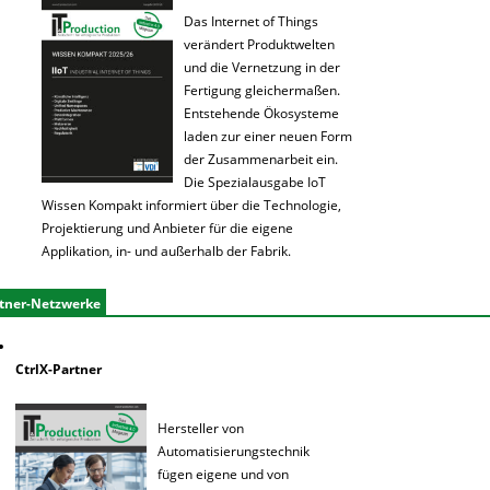
Das Internet of Things
verändert Produktwelten
und die Vernetzung in der
Fertigung gleichermaßen.
Entstehende Ökosysteme
laden zur einer neuen Form
der Zusammenarbeit ein.
Die Spezialausgabe IoT
Wissen Kompakt informiert über die Technologie,
Projektierung und Anbieter für die eigene
Applikation, in- und außerhalb der Fabrik.
tner-Netzwerke
CtrlX-Partner
Hersteller von
Automatisierungstechnik
fügen eigene und von