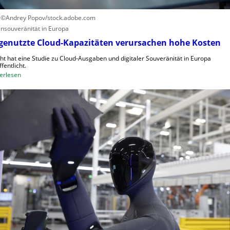
t
f
C
: ©Andrey Popov/stock.adobe.com
R
nsouveränität in Europa
A
genutzte Cloud-Kapazitäten verursachen hohe Kosten
,
ght hat eine Studie zu Cloud-Ausgaben und digitaler Souveränität in Europa
E
fentlicht.
U
:
erlesen
-
U
M
n
a
g
s
e
c
n
h
u
i
t
n
z
e
t
n
e
v
C
e
l
r
o
o
u