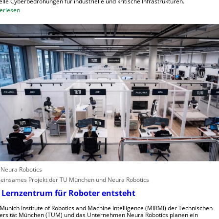
l
elle Cyberbedrohungen für industrielle und kritische Infrastrukturen.
w
:
erlesen
e
a
W
u
c
i
r
h
e
o
s
A
p
t
n
a
e
g
l
r
l
e
e
i
n
f
s
e
c
r
h
i
n
n
e
d
: Neura Robotics
l
u
insames Projekt der TU München und Neura Robotics
l
s
 Lernzentrum für Roboter entsteht
e
t
r
r
Munich Institute of Robotics and Machine Intelligence (MIRMI) der Technischen
a
i
ersität München (TUM) und das Unternehmen Neura Robotics planen ein