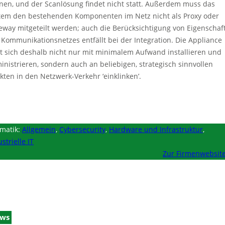
nen, und der Scanlösung findet nicht statt. Außerdem muss das
tem den bestehenden Komponenten im Netz nicht als Proxy oder
eway mitgeteilt werden; auch die Berücksichtigung von Eigenschaf
 Kommunikationsnetzes entfällt bei der Integration. Die Appliance
st sich deshalb nicht nur mit minimalem Aufwand installieren und
inistrieren, sondern auch an beliebigen, strategisch sinnvollen
kten in den Netzwerk-Verkehr ‘einklinken’.
matik:
Allgemein
,
Cybersecurity
,
Hardware und Infrastruktur
,
strielle IT
Zur Firmenwebsit
ws