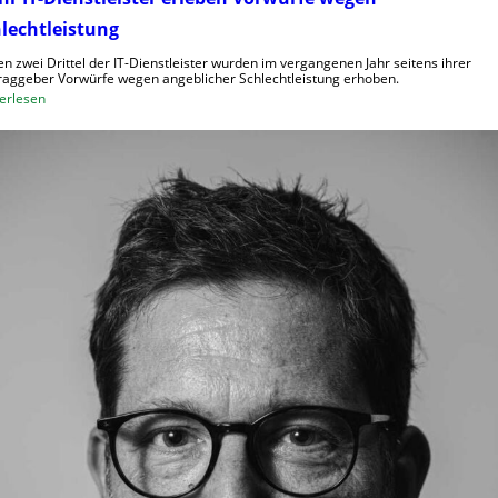
lechtleistung
n zwei Drittel der IT-Dienstleister wurden im vergangenen Jahr seitens ihrer
raggeber Vorwürfe wegen angeblicher Schlechtleistung erhoben.
:
erlesen
M
e
h
r
I
T
-
D
i
e
n
s
t
l
e
i
s