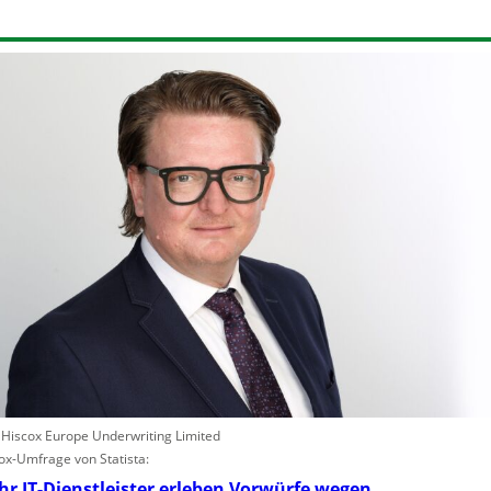
: Hiscox Europe Underwriting Limited
ox-Umfrage von Statista:
r IT-Dienstleister erleben Vorwürfe wegen