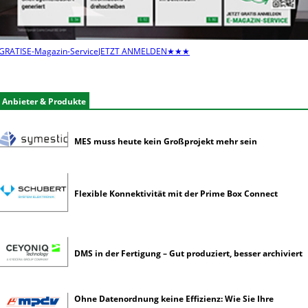
e
l
t
e
GRATIS
E-Magazin-Service
JETZT ANMELDEN
★★★
n
e
r
Anbieter & Produkte
k
ü
n
MES muss heute kein Großprojekt mehr sein
s
t
l
i
Flexible Konnektivität mit der Prime Box Connect
c
h
e
I
DMS in der Fertigung – Gut produziert, besser archiviert
n
t
e
Ohne Datenordnung keine Effizienz: Wie Sie Ihre
l