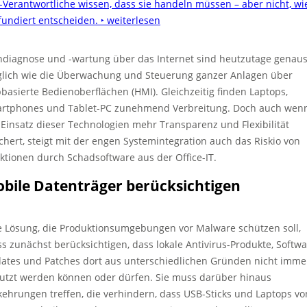
-Verantwortliche wissen, dass sie handeln müssen – aber nicht, wi
 fundiert entscheiden.
‣ weiterlesen
ndiagnose und -wartung über das Internet sind heutzutage genau
lich wie die Überwachung und Steuerung ganzer Anlagen über
basierte Bedienoberflächen (HMI). Gleichzeitig finden Laptops,
rtphones und Tablet-PC zunehmend Verbreitung. Doch auch wen
 Einsatz dieser Technologien mehr Transparenz und Flexibilität
chert, steigt mit der engen Systemintegration auch das Riskio von
ektionen durch Schadsoftware aus der Office-IT.
bile Datenträger berücksichtigen
e Lösung, die Produktionsumgebungen vor Malware schützen soll,
s zunächst berücksichtigen, dass lokale Antivirus-Produkte, Softwa
ates und Patches dort aus unterschiedlichen Gründen nicht imme
utzt werden können oder dürfen. Sie muss darüber hinaus
kehrungen treffen, die verhindern, dass USB-Sticks und Laptops vo