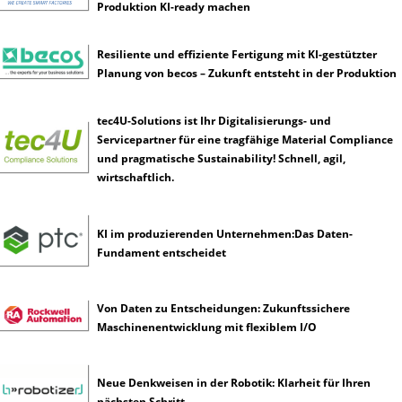
Produktion KI-ready machen
l
i
g
Resiliente und effiziente Fertigung mit KI-gestützter
e
Planung von becos – Zukunft entsteht in der Produktion
n
z
tec4U-Solutions ist Ihr Digitalisierungs- und
Servicepartner für eine tragfähige Material Compliance
und pragmatische Sustainability! Schnell, agil,
wirtschaftlich.
KI im produzierenden Unternehmen:Das Daten-
Fundament entscheidet
Von Daten zu Entscheidungen: Zukunftssichere
Maschinenentwicklung mit flexiblem I/O
Neue Denkweisen in der Robotik: Klarheit für Ihren
nächsten Schritt