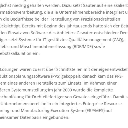
lichst niedrig gehalten werden. Dazu setzt Sauter auf eine skalier
ormationsverarbeitung, die alle Unternehmensbereiche integriert 
h die Bedürfnisse bei der Herstellung von Präzisionsdrehteilen
ücksichtigt. Bereits mit Beginn des Jahrtausends hatte sich der Bet
 den Einsatz von Software des Anbieters Gewatec entschieden: Der
tiger setzt Systeme für IT-gestütztes Qualitätsmanagement (CAQ),
riebs- und Maschinendatenerfassung (BDE/MDE) sowie
ebotskalkulation ein.
 Lösungen waren zuerst über Schnittstellen mit der eigenentwickel
duktionsplanungssoftware (PPS) gekoppelt, danach kam das PPS-
tem eines anderen Herstellers zum Einsatz. Im Rahmen einer
ßeren Systemumstellung im Jahr 2009 wurde die komplette
nchenlösung für Drehteilefertiger von Gewatec eingeführt. Damit 
e Unternehmensbereiche in ein integriertes Enterprise Resource
nning- und Manufacturing Execution-System (ERP/MES) auf
einsamer Datenbasis eingebunden.