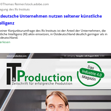
h
i
: ©Thomas Reimer/stock.adobe.com
e
d
agung des Ifo Instituts
K
e
tdeutsche Unternehmen nutzen seltener künstliche
o
R
elligenz
s
o
t
b
 einer Konjunkturumfrage des Ifo Instituts ist der Anteil der Unternehmen, die
e
tliche Intelligenz (KI) aktiv einsetzen, in Ostdeutschland deutlich geringer als in
o
deutschland.
n
t
:
erlesen
e
O
r
s
i
t
n
d
d
e
e
u
r
t
L
s
o
c
g
h
i
e
s
U
t
n