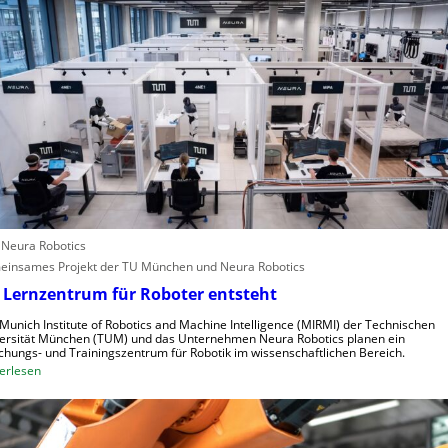
A
p
t
n
a
e
g
l
r
l
e
e
i
n
f
s
e
c
r
h
i
n
n
e
d
: Neura Robotics
l
u
insames Projekt der TU München und Neura Robotics
l
s
 Lernzentrum für Roboter entsteht
e
t
r
r
Munich Institute of Robotics and Machine Intelligence (MIRMI) der Technischen
a
i
ersität München (TUM) und das Unternehmen Neura Robotics planen ein
chungs- und Trainingszentrum für Robotik im wissenschaftlichen Bereich.
u
e
:
erlesen
s
l
E
z
l
i
u
e
n
n
S