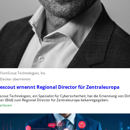
r
l
e
b
e
n
V
o
r
w
ü
r
: ForeScout Technologies, Inc.
f
 Decker übernimmt
e
w
escout ernennt Regional Director für Zentraleuropa
e
scout Technologies, ein Spezialist für Cybersicherheit, hat die Ernennung von Dir
g
er (Bild) zum Regional Director für Zentraleuropa bekanntgegeben.
e
:
erlesen
n
F
S
o
c
r
h
e