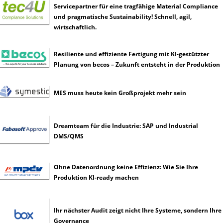
n
Servicepartner für eine tragfähige Material Compliance
z
und pragmatische Sustainability! Schnell, agil,
wirtschaftlich.
Resiliente und effiziente Fertigung mit KI-gestützter
Planung von becos – Zukunft entsteht in der Produktion
MES muss heute kein Großprojekt mehr sein
Dreamteam für die Industrie: SAP und Industrial
DMS/QMS
Ohne Datenordnung keine Effizienz: Wie Sie Ihre
Produktion KI-ready machen
Ihr nächster Audit zeigt nicht Ihre Systeme, sondern Ihre
Governance