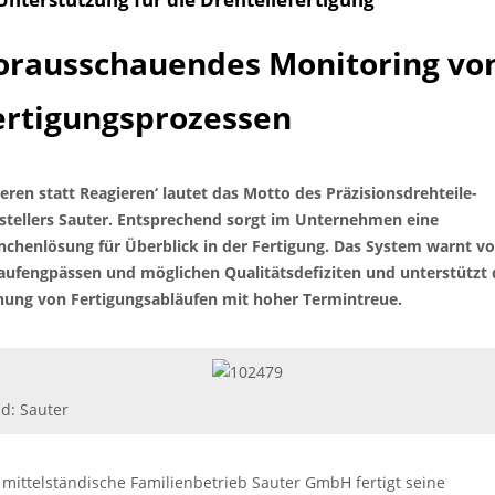
orausschauendes Monitoring vo
ertigungsprozessen
ieren statt Reagieren‘ lautet das Motto des Präzisionsdrehteile-
stellers Sauter. Entsprechend sorgt im Unternehmen eine
nchenlösung für Überblick in der Fertigung. Das System warnt vo
aufengpässen und möglichen Qualitätsdefiziten und unterstützt 
nung von Fertigungsabläufen mit hoher Termintreue.
ld: Sauter
 mittelständische Familienbetrieb Sauter GmbH fertigt seine