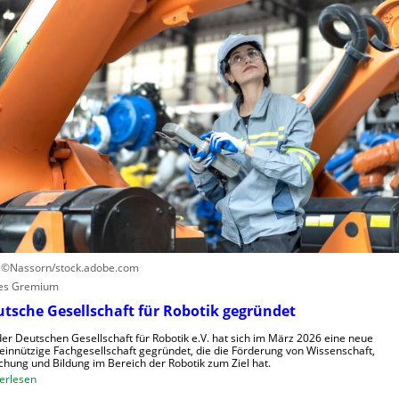
L
u
t
e
t
e
r
z
u
n
e
e
z
n
r
e
u
n
n
t
g
r
s
u
s
m
y
f
s
ü
t
r
e
R
: ©Nassorn/stock.adobe.com
m
o
es Gremium
e
b
tsche Gesellschaft für Robotik gegründet
i
o
n
der Deutschen Gesellschaft für Robotik e.V. hat sich im März 2026 eine neue
t
innützige Fachgesellschaft gegründet, die die Förderung von Wissenschaft,
s
e
chung und Bildung im Bereich der Robotik zum Ziel hat.
V
:
r
erlesen
i
D
e