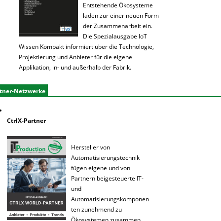
Entstehende Ökosysteme
laden zur einer neuen Form
der Zusammenarbeit ein.
Die Spezialausgabe IoT
Wissen Kompakt informiert über die Technologie,
Projektierung und Anbieter für die eigene
Applikation, in- und außerhalb der Fabrik.
tner-Netzwerke
CtrlX-Partner
Hersteller von
Automatisierungstechnik
fügen eigene und von
Partnern beigesteuerte IT-
und
Automatisierungskomponen
ten zunehmend zu
Ökosystemen zusammen.