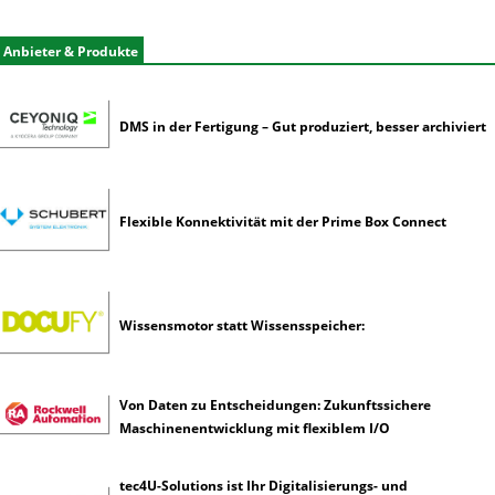
e
r
Anbieter & Produkte
k
ü
n
s
DMS in der Fertigung – Gut produziert, besser archiviert
t
l
i
c
Flexible Konnektivität mit der Prime Box Connect
h
e
I
n
Wissensmotor statt Wissensspeicher:
t
e
l
l
Von Daten zu Entscheidungen: Zukunftssichere
i
Maschinenentwicklung mit flexiblem I/O
g
e
tec4U-Solutions ist Ihr Digitalisierungs- und