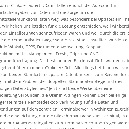
kurist Crnko erläutert: „Damit fallen endlich der Aufwand für
rfacheingaben von Daten und die Sorge um die
nittstellenfunktionalitäten weg, was besonders bei Updates ein T
. Wir haben uns letztlich für die Lösung entschieden, weil wir berei
 den Einzellösungen sehr zufrieden waren und weil durch die örtli
e die Kommunikationswege sehr direkt sind.“ Installiert wurden d
ule Winkalk, GPPS, Dokumentenverwaltung, Kapplan,
duktionsmittel-Management, Provis, Grips und CNC-
grammübertragung. Die bestehenden Betriebsabläufe wurden dab
tgehend übernommen. Crnko erklärt: „Allerdings betrieben wir vor
9 an beiden Standorten separate Datenbanken – zum Beispiel für 
 – mit dem Problem der doppelten Stammdatenpflege und des
ndigen Datenabgleiches.“ Jetzt sind beide Werke über eine
ndleitung verbunden, die User in Aldingen können über beliebige
geräte mittels Remotedesktop-Verbindung auf die Daten und
endungen auf dem zentralen Terminalserver in Wehingen zugreif
in die eine Richtung nur die Bildschirmausgabe zum Terminal, in d
ere nur Anwendereingaben zum Terminalserver übertragen werde