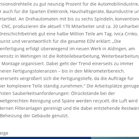
zisionsdrehteile zu gut neunzig Prozent für die Automobilindustrie,
r auch für die Sparten Elektronik, Haushaltsgeräte, Bauindustrie u
rtartikel. An Drehautomaten mit bis zu sechs Spindeln, konventione
 CNC, produzieren die aktuell 170 Mitarbeiter und ca. 20 Leiharbei
Dreischichtbetrieb gut eine halbe Million Teile am Tag. Ivica Crnko,
kurist und verantwortlich für die gesamte EDV erklärt: „Die
ienfertigung erfolgt überwiegend im neuen Werk in Aldingen, am
mensitz in Wehingen ist die Rohteilebearbeitung, Weiterbearbeitun
 Montage organisiert. Dabei geht der Trend einerseits zu immer
ineren Fertigungstoleranzen – bis in den Mikrometerbereich.
ererseits vergrößert sich die Fertigungstiefe, da die Aufträge für
er komplexere Teile ständig zunehmen.“ Die Arbeitsplätze genüg
hsten Sauberkeitsanforderungen: Ölrückstände bei der
eltgerechten Reinigung und Späne werden recycelt, die Luft wird
ernen Filteranlagen gereinigt und die dabei entstehende Restwä
 Beheizung der Gebäude genutzt.
eige