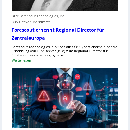
l
e
b
Bild: ForeScout Technologies, Inc.
e
Dirk Decker übernimmt
n
Forescout ernennt Regional Director für
V
o
Zentraleuropa
r
Forescout Technologies, ein Spezialist für Cybersicherheit, hat die
w
Ernennung von Dirk Decker (Bild) zum Regional Director für
ü
Zentraleuropa bekanntgegeben.
:
Weiterlesen
r
F
f
o
e
r
w
e
e
s
g
c
e
o
n
u
S
t
c
e
h
r
l