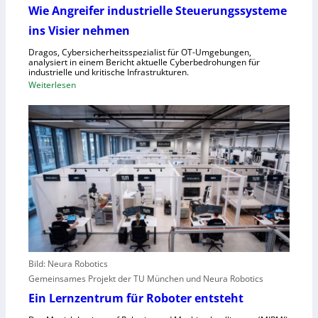
f
f
Wie Angreifer industrielle Steuerungssysteme
ü
e
ins Visier nehmen
r
r
Z
n
Dragos, Cybersicherheitsspezialist für OT-Umgebungen,
e
analysiert in einem Bericht aktuelle Cyberbedrohungen für
,
industrielle und kritische Infrastrukturen.
n
S
:
Weiterlesen
t
c
W
r
h
i
a
w
e
l
a
A
e
c
n
u
h
g
r
s
r
o
t
e
p
e
i
a
l
f
l
e
e
r
Bild: Neura Robotics
n
i
Gemeinsames Projekt der TU München und Neura Robotics
s
n
Ein Lernzentrum für Roboter entsteht
c
d