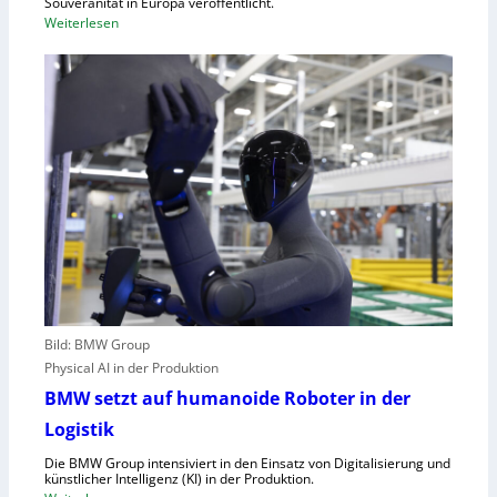
Souveränität in Europa veröffentlicht.
A
:
Weiterlesen
,
U
E
n
U
g
-
e
M
n
a
u
s
t
c
z
h
t
i
e
n
C
e
l
n
o
v
Bild: BMW Group
u
e
Physical AI in der Produktion
d
r
-
BMW setzt auf humanoide Roboter in der
o
K
Logistik
r
a
d
Die BMW Group intensiviert in den Einsatz von Digitalisierung und
p
n
künstlicher Intelligenz (KI) in der Produktion.
a