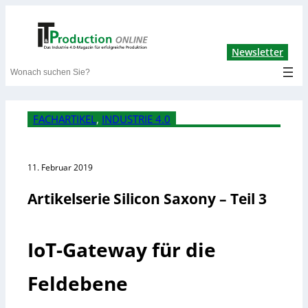
Lin
Newsletter
Search
FACHARTIKEL
, 
INDUSTRIE 4.0
11. Februar 2019
Artikelserie Silicon Saxony – Teil 3
IoT-Gateway für die
Feldebene