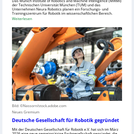
h
Das Munich Institute of Robotics and Machine Intelligence (MIRMI)
u
der Technischen Universität München (TUM) und das
n
s
Unternehmen Neura Robotics planen ein Forschungs- und
e
Trainingszentrum für Robotik im wissenschaftlichen Bereich.
t
:
Weiterlesen
l
r
E
l
i
i
e
e
n
r
l
L
a
l
e
u
e
r
s
S
n
z
t
z
u
e
e
n
u
n
u
e
t
t
r
r
z
u
u
e
n
Bild: ©Nassorn/stock.adobe.com
m
n
g
Neues Gremium
f
s
ü
Deutsche Gesellschaft für Robotik gegründet
s
r
y
Mit der Deutschen Gesellschaft für Robotik e.V. hat sich im März
R
2026 eine neue gemeinnützige Fachgesellschaft gegründet, die
s