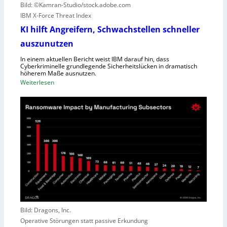
Bild: ©Kamran-Studio/stock.adobe.com
n
e
IBM X-Force Threat Index
e
c
n
KI hilft Angreifern, Schwachstellen schneller
h
n
t
auszunutzen
t
l
R
In einem aktuellen Bericht weist IBM darauf hin, dass
e
Cyberkriminelle grundlegende Sicherheitslücken in dramatisch
e
i
höherem Maße ausnutzen.
g
s
:
Weiterlesen
i
t
K
o
u
I
n
n
h
a
g
i
l
l
D
f
i
t
r
A
e
n
c
g
t
r
o
e
Bild: Dragons, Inc.
r
i
Operative Störungen statt passive Erkundung