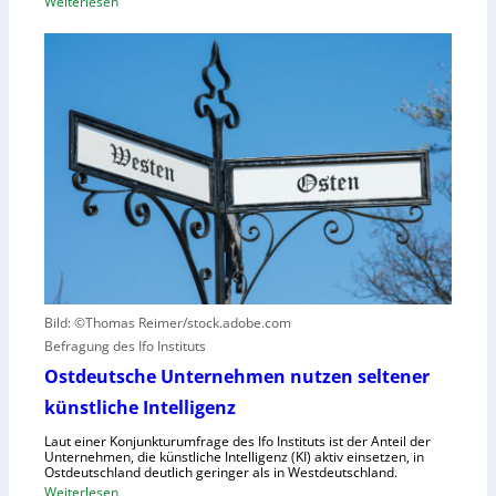
:
Weiterlesen
u
z
B
n
i
M
g
t
W
u
ä
s
n
t
e
d
e
t
N
n
z
I
v
t
S
e
a
-
r
u
2
u
f
r
h
s
u
a
Bild: ©Thomas Reimer/stock.adobe.com
m
c
Befragung des Ifo Instituts
a
h
n
Ostdeutsche Unternehmen nutzen seltener
e
o
künstliche Intelligenz
n
i
h
Laut einer Konjunkturumfrage des Ifo Instituts ist der Anteil der
d
o
Unternehmen, die künstliche Intelligenz (KI) aktiv einsetzen, in
e
Ostdeutschland deutlich geringer als in Westdeutschland.
h
R
:
Weiterlesen