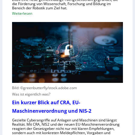
die Förderung von Wissenschaft, Forschung und Bildung im
o
t
Bereich der Robotik zum Ziel hat.
b
e
:
Weiterlesen
o
m
D
t
e
e
e
i
u
r
n
t
e
s
s
n
V
c
t
i
h
s
s
e
t
i
G
e
e
e
h
r
s
t
Bild: ©greenbutterfly/stock.adobe.com
n
e
Was ist eigentlich was?
e
l
h
l
Ein kurzer Blick auf CRA, EU-
m
s
Maschinenverordnung und NIS-2
e
c
Gezielte Cyberangriffe auf Anlagen und Maschinen sind längst
n
h
Realität. Mit CRA, NIS2 und der neuen EU-Maschinenverordnung
a
reagiert der Gesetzgeber nicht nur mit klaren Empfehlungen,
sondern auch mit konkreten Meldepflichten, Vorgaben und
f