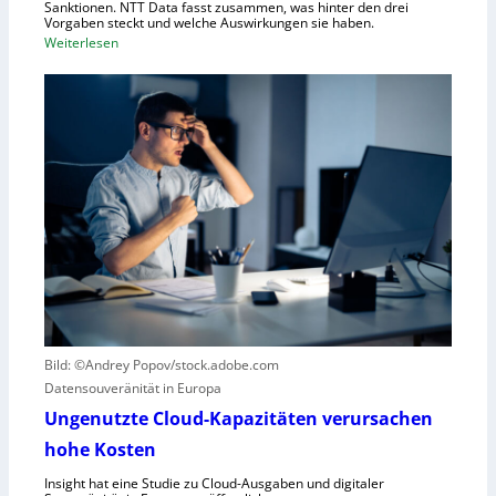
Sanktionen. NTT Data fasst zusammen, was hinter den drei
t
Vorgaben steckt und welche Auswirkungen sie haben.
f
:
Weiterlesen
ü
E
r
i
R
n
o
k
b
u
o
r
t
z
i
e
k
r
g
B
e
l
g
i
r
c
Bild: ©Andrey Popov/stock.adobe.com
ü
k
Datensouveränität in Europa
n
a
d
u
Ungenutzte Cloud-Kapazitäten verursachen
e
f
hohe Kosten
t
C
Insight hat eine Studie zu Cloud-Ausgaben und digitaler
R