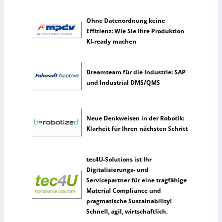
n
n
Ohne Datenordnung keine
u
Effizienz: Wie Sie Ihre Produktion
t
KI-ready machen
z
e
n
Dreamteam für die Industrie: SAP
s
und Industrial DMS/QMS
e
l
t
Neue Denkweisen in der Robotik:
e
Klarheit für Ihren nächsten Schritt
n
e
r
tec4U-Solutions ist Ihr
k
Digitalisierungs- und
ü
Servicepartner für eine tragfähige
n
Material Compliance und
s
pragmatische Sustainability!
t
Schnell, agil, wirtschaftlich.
l