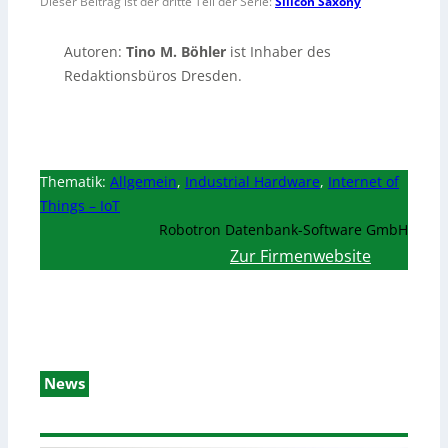
Dieser Beitrag ist der dritte Teil der Serie:
Silicon Saxony
Autoren:
Tino M. Böhler
ist Inhaber des
Redaktionsbüros Dresden.
Thematik:
Allgemein
,
Industrial Hardware
,
Internet of
Things – IoT
Robotron Datenbank-Software GmbH
Zur Firmenwebsite
News