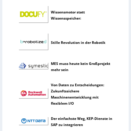
i
c
Wissensmotor statt
h
Wissensspeicher:
e
I
n
t
Stille Revolution in der Robotik
e
l
l
i
MES muss heute kein Großprojekt
g
mehr sein
e
n
Von Daten zu Entscheidungen:
z
Zukunftssichere
Maschinenentwicklung mit
flexiblem I/O
Der einfachste Weg, KEP-Dienste in
SAP zu integrieren