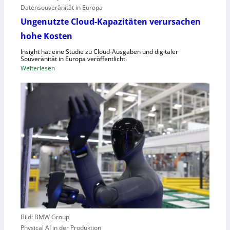
Datensouveränität in Europa
n
a
d
u
Ungenutzte Cloud-Kapazitäten verursachen
e
f
hohe Kosten
t
C
Insight hat eine Studie zu Cloud-Ausgaben und digitaler
R
Souveränität in Europa veröffentlicht.
A
:
Weiterlesen
,
U
E
n
U
g
-
e
M
n
a
u
s
t
c
z
h
t
i
e
n
C
e
l
n
o
v
Bild: BMW Group
u
e
Physical AI in der Produktion
d