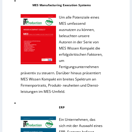
MES Manufacturing Execution Systems
Um alle Potenziale eines
MES umfassend
ausnutzen zu können,
beleuchten unsere
Autoren in der Serie von
MES Wissen Kompakt die
erfolgskritischen Faktoren,
um
Fertigungsunternehmen
präventiv zu steuern. Darüber hinaus präsentiert
MES Wissen Kompakt ein breites Spektrum an
Firmenportraits, Produkt- neuheiten und Dienst-
leistungen im MES-Umfeld.
ERP
Ein Unternehmen, das
sich mit der Auswahl eines
ERP- Systems befasst,