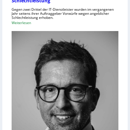
Schlechtleistung
Gegen zwei Drittel der IT-Dienstleister wurden im vergangenen
Jahr seitens ihrer Auftraggeber Vorwürfe wegen angeblicher
Schlechtleistung erhoben.
:
Weiterlesen
M
e
h
r
I
T
-
D
i
e
n
s
t
l
e
i
s