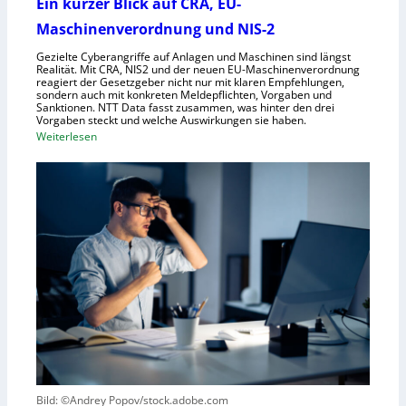
l
Ein kurzer Blick auf CRA, EU-
m
s
Maschinenverordnung und NIS-2
e
c
Gezielte Cyberangriffe auf Anlagen und Maschinen sind längst
n
h
Realität. Mit CRA, NIS2 und der neuen EU-Maschinenverordnung
a
reagiert der Gesetzgeber nicht nur mit klaren Empfehlungen,
sondern auch mit konkreten Meldepflichten, Vorgaben und
f
Sanktionen. NTT Data fasst zusammen, was hinter den drei
t
Vorgaben steckt und welche Auswirkungen sie haben.
f
:
Weiterlesen
ü
E
r
i
R
n
o
k
b
u
o
r
t
z
i
e
k
r
g
B
e
l
g
i
r
c
Bild: ©Andrey Popov/stock.adobe.com
ü
k