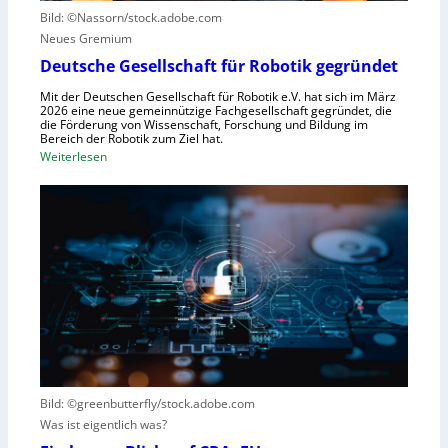
e
n
Bild: ©Nassorn/stock.adobe.com
m
n
g
Neues Gremium
f
s
ü
Deutsche Gesellschaft für Robotik gegründet
s
r
y
Mit der Deutschen Gesellschaft für Robotik e.V. hat sich im März
R
2026 eine neue gemeinnützige Fachgesellschaft gegründet, die
s
die Förderung von Wissenschaft, Forschung und Bildung im
o
t
Bereich der Robotik zum Ziel hat.
b
e
:
Weiterlesen
o
m
D
t
e
e
e
i
u
r
n
t
e
s
s
n
V
c
t
i
h
s
s
e
t
i
G
e
e
e
h
r
s
t
Bild: ©greenbutterfly/stock.adobe.com
n
e
Was ist eigentlich was?
e
l
h