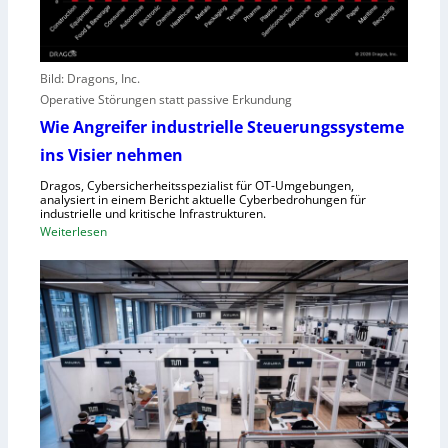
e
n
c
g
t
r
o
e
Bild: Dragons, Inc.
r
i
Operative Störungen statt passive Erkundung
f
f
Wie Angreifer industrielle Steuerungssysteme
ü
e
ins Visier nehmen
r
r
Z
n
Dragos, Cybersicherheitsspezialist für OT-Umgebungen,
e
analysiert in einem Bericht aktuelle Cyberbedrohungen für
,
industrielle und kritische Infrastrukturen.
n
S
:
Weiterlesen
t
c
W
r
h
i
a
w
e
l
a
A
e
c
n
u
h
g
r
s
r
o
t
e
p
e
i
a
l
f