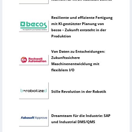
ü
n
s
Resiliente und effiziente Fertigung
t
mit KI-gestützter Planung von
l
becos – Zukunft entsteht in der
i
Produktion
c
h
Von Daten zu Entscheidungen:
e
Zukunftssichere
I
Maschinenentwicklung mit
n
flexiblem I/O
t
e
l
l
Stille Revolution in der Robotik
i
g
e
n
Dreamteam für die Industrie: SAP
z
und Industrial DMS/QMS