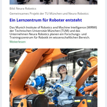
l
e
e
r
Bild: Neura Robotics
n
i
Gemeinsames Projekt der TU München und Neura Robotics
s
n
Ein Lernzentrum für Roboter entsteht
c
d
h
Das Munich Institute of Robotics and Machine Intelligence (MIRMI)
u
der Technischen Universität München (TUM) und das
n
s
Unternehmen Neura Robotics planen ein Forschungs- und
e
Trainingszentrum für Robotik im wissenschaftlichen Bereich.
t
:
Weiterlesen
l
r
E
l
i
i
e
e
n
r
l
L
a
l
e
u
e
r
s
S
n
z
t
z
u
e
e
n
u
n
u
e
t
t
r
r
z
u
u