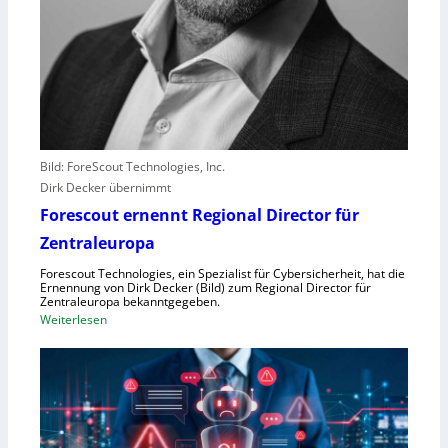
t
e
r
e
r
l
e
b
Bild: ForeScout Technologies, Inc.
e
Dirk Decker übernimmt
n
Forescout ernennt Regional Director für
V
o
Zentraleuropa
r
Forescout Technologies, ein Spezialist für Cybersicherheit, hat die
w
Ernennung von Dirk Decker (Bild) zum Regional Director für
ü
Zentraleuropa bekanntgegeben.
:
Weiterlesen
r
F
f
o
e
r
w
e
e
s
g
c