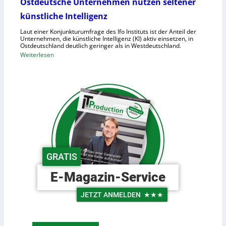
n
Ostdeutsche Unternehmen nutzen seltener
e
o
künstliche Intelligenz
n
i
h
Laut einer Konjunkturumfrage des Ifo Instituts ist der Anteil der
d
o
Unternehmen, die künstliche Intelligenz (KI) aktiv einsetzen, in
e
Ostdeutschland deutlich geringer als in Westdeutschland.
h
R
:
Weiterlesen
e
o
O
K
b
s
o
o
t
s
t
d
t
e
e
e
r
u
n
i
t
n
s
d
c
GRATIS
e
h
r
e
E-Magazin-Service
L
U
o
n
JETZT ANMELDEN
★★★
g
t
i
e
s
r