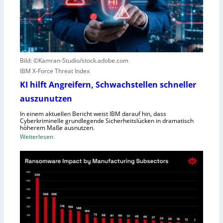
e
o
n
u
S
t
c
e
h
r
l
Bild: ©Kamran-Studio/stock.adobe.com
n
e
IBM X-Force Threat Index
e
c
n
KI hilft Angreifern, Schwachstellen schneller
h
n
t
auszunutzen
t
l
R
In einem aktuellen Bericht weist IBM darauf hin, dass
e
Cyberkriminelle grundlegende Sicherheitslücken in dramatisch
e
i
höherem Maße ausnutzen.
g
s
:
Weiterlesen
i
t
K
o
u
I
n
n
h
a
g
i
l
l
D
f
i
t
r
A