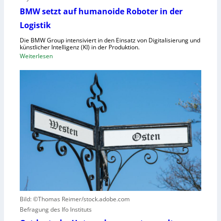
r
-
BMW setzt auf humanoide Roboter in der
o
K
Logistik
r
a
d
Die BMW Group intensiviert in den Einsatz von Digitalisierung und
p
n
künstlicher Intelligenz (KI) in der Produktion.
a
:
Weiterlesen
u
z
B
n
i
M
g
t
W
u
ä
s
n
t
e
d
e
t
N
n
z
I
v
t
S
e
a
-
r
u
2
u
f
r
h
s
u
a
Bild: ©Thomas Reimer/stock.adobe.com
m
c
Befragung des Ifo Instituts
a
h