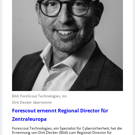
n
s
t
l
e
i
s
t
e
r
e
r
l
e
b
Bild: ForeScout Technologies, Inc.
e
Dirk Decker übernimmt
n
Forescout ernennt Regional Director für
V
o
Zentraleuropa
r
Forescout Technologies, ein Spezialist für Cybersicherheit, hat die
w
Ernennung von Dirk Decker (Bild) zum Regional Director für