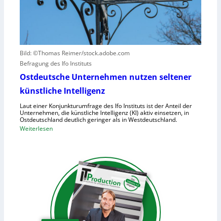
a
-
r
u
2
u
f
r
h
s
u
a
Bild: ©Thomas Reimer/stock.adobe.com
m
c
Befragung des Ifo Instituts
a
h
n
Ostdeutsche Unternehmen nutzen seltener
e
o
künstliche Intelligenz
n
i
h
Laut einer Konjunkturumfrage des Ifo Instituts ist der Anteil der
d
o
Unternehmen, die künstliche Intelligenz (KI) aktiv einsetzen, in
e
Ostdeutschland deutlich geringer als in Westdeutschland.
h
R
:
Weiterlesen
e
o
O
K
b
s
o
o
t
s
t
d
t
e
e
e
r
u
n
i
t
n
s
d