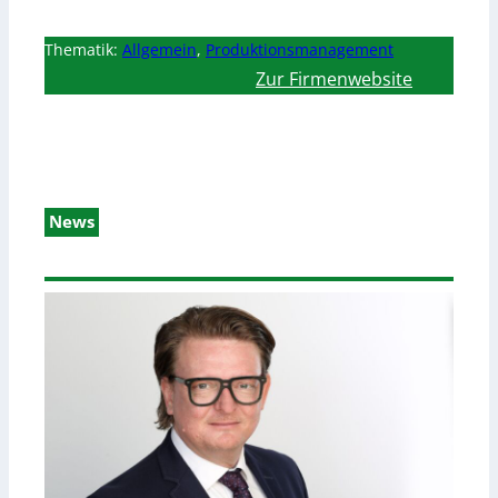
Thematik:
Allgemein
,
Produktionsmanagement
Zur Firmenwebsite
News