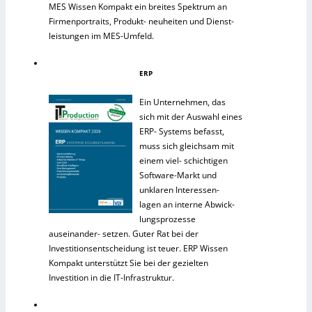
MES Wissen Kompakt ein breites Spektrum an
Firmenportraits, Produkt- neuheiten und Dienst-
leistungen im MES-Umfeld.
ERP
Ein Unternehmen, das
sich mit der Auswahl eines
ERP- Systems befasst,
muss sich gleichsam mit
einem viel- schichtigen
Software-Markt und
unklaren Interessen-
lagen an interne Abwick-
lungsprozesse
auseinander- setzen. Guter Rat bei der
Investitionsentscheidung ist teuer. ERP Wissen
Kompakt unterstützt Sie bei der gezielten
Investition in die IT-Infrastruktur.