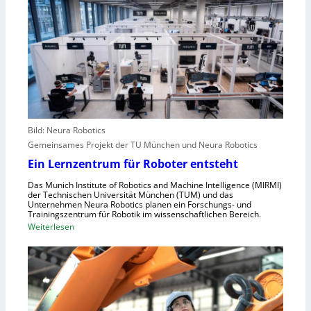
l
a
A
e
c
n
u
h
g
r
s
r
o
t
e
p
e
i
a
l
f
l
e
e
r
Bild: Neura Robotics
n
i
Gemeinsames Projekt der TU München und Neura Robotics
s
n
Ein Lernzentrum für Roboter entsteht
c
d
h
Das Munich Institute of Robotics and Machine Intelligence (MIRMI)
u
der Technischen Universität München (TUM) und das
n
s
Unternehmen Neura Robotics planen ein Forschungs- und
e
Trainingszentrum für Robotik im wissenschaftlichen Bereich.
t
:
Weiterlesen
l
r
E
l
i
i
e
e
n
r
l
L
a
l
e
u
e