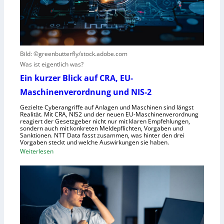
i
h
s
s
e
t
i
G
e
e
e
h
r
s
t
Bild: ©greenbutterfly/stock.adobe.com
n
e
Was ist eigentlich was?
e
l
h
l
Ein kurzer Blick auf CRA, EU-
m
s
Maschinenverordnung und NIS-2
e
c
Gezielte Cyberangriffe auf Anlagen und Maschinen sind längst
n
h
Realität. Mit CRA, NIS2 und der neuen EU-Maschinenverordnung
a
reagiert der Gesetzgeber nicht nur mit klaren Empfehlungen,
sondern auch mit konkreten Meldepflichten, Vorgaben und
f
Sanktionen. NTT Data fasst zusammen, was hinter den drei
t
Vorgaben steckt und welche Auswirkungen sie haben.
f
:
Weiterlesen
ü
E
r
i
R
n
o
k
b
u
o
r
t