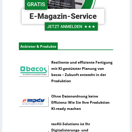
c
GRATIS
e
h
r
e
E-Magazin-Service
L
U
o
n
JETZT ANMELDEN
★★★
g
t
i
e
s
r
Anbieter & Produkte
t
n
i
e
k
h
Resiliente und effiziente Fertigung
m
mit KI-gestützter Planung von
e
becos – Zukunft entsteht in der
n
Produktion
n
u
Ohne Datenordnung keine
t
Effizienz: Wie Sie Ihre Produktion
z
KI-ready machen
e
n
s
tec4U-Solutions ist Ihr
e
Digitalisierungs- und