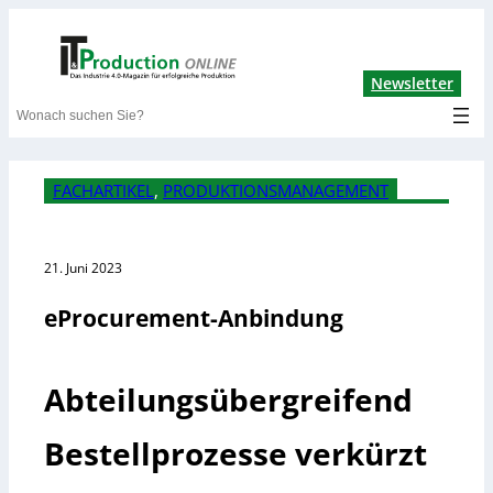
Lin
Newsletter
Search
FACHARTIKEL
, 
PRODUKTIONSMANAGEMENT
21. Juni 2023
eProcurement-Anbindung
Abteilungsübergreifend
Bestellprozesse verkürzt