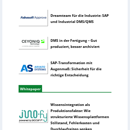
l
i
g
Dreamteam für die Industrie: SAP
e
und Industrial DMS/QMS
n
z
DMS in der Fertigung – Gut
produziert, besser archiviert
SAP-Transformation mit
Augenmaß: Sicherheit für die
richtige Entscheidung
Whitepaper
Wissensintegration als
Produktionsfaktor: Wie
strukturierte Wissensplattformen
Stillstand, Fehlerkosten und
Durchlaufzeiten senken