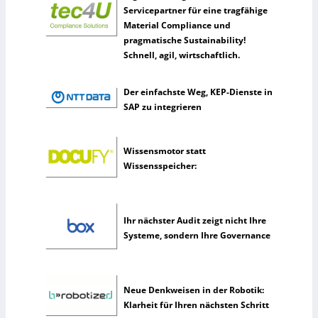
l
Servicepartner für eine tragfähige
t
Material Compliance und
e
pragmatische Sustainability!
n
Schnell, agil, wirtschaftlich.
e
r
Der einfachste Weg, KEP-Dienste in
k
SAP zu integrieren
ü
n
s
Wissensmotor statt
t
Wissensspeicher:
l
i
c
h
Ihr nächster Audit zeigt nicht Ihre
e
Systeme, sondern Ihre Governance
I
n
t
Neue Denkweisen in der Robotik:
e
Klarheit für Ihren nächsten Schritt
l