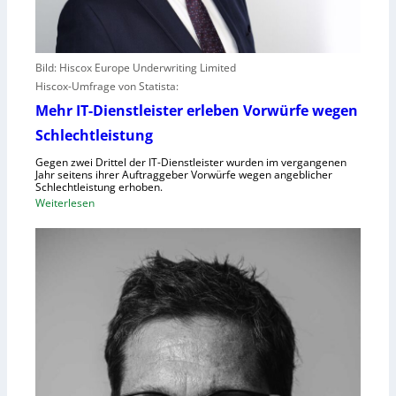
Bild: Hiscox Europe Underwriting Limited
Hiscox-Umfrage von Statista:
Mehr IT-Dienstleister erleben Vorwürfe wegen
Schlechtleistung
Gegen zwei Drittel der IT-Dienstleister wurden im vergangenen
Jahr seitens ihrer Auftraggeber Vorwürfe wegen angeblicher
Schlechtleistung erhoben.
:
Weiterlesen
M
e
h
r
I
T
-
D
i
e