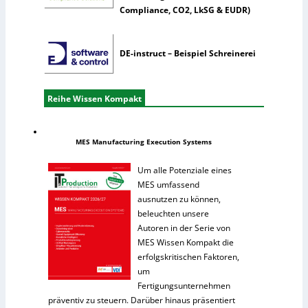
Compliance, CO2, LkSG & EUDR)
DE-instruct – Beispiel Schreinerei
Reihe Wissen Kompakt
MES Manufacturing Execution Systems
Um alle Potenziale eines
MES umfassend
ausnutzen zu können,
beleuchten unsere
Autoren in der Serie von
MES Wissen Kompakt die
erfolgskritischen Faktoren,
um
Fertigungsunternehmen
präventiv zu steuern. Darüber hinaus präsentiert