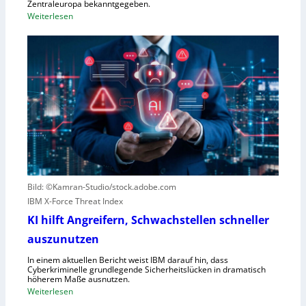
ü
Zentraleuropa bekanntgegeben.
:
Weiterlesen
r
F
f
o
e
r
w
e
e
s
g
c
e
o
n
u
S
t
c
e
h
r
l
Bild: ©Kamran-Studio/stock.adobe.com
n
e
IBM X-Force Threat Index
e
c
n
KI hilft Angreifern, Schwachstellen schneller
h
n
t
auszunutzen
t
l
R
In einem aktuellen Bericht weist IBM darauf hin, dass
e
Cyberkriminelle grundlegende Sicherheitslücken in dramatisch
e
i
höherem Maße ausnutzen.
g
s
:
Weiterlesen
i
t
K