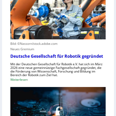
r
s
S
n
z
t
z
u
e
e
n
u
n
u
e
t
t
r
r
z
u
u
e
n
Bild: ©Nassorn/stock.adobe.com
m
n
g
Neues Gremium
f
s
ü
Deutsche Gesellschaft für Robotik gegründet
s
r
y
Mit der Deutschen Gesellschaft für Robotik e.V. hat sich im März
R
2026 eine neue gemeinnützige Fachgesellschaft gegründet, die
s
die Förderung von Wissenschaft, Forschung und Bildung im
o
t
Bereich der Robotik zum Ziel hat.
b
e
:
Weiterlesen
o
m
D
t
e
e
e
i
u
r
n
t
e
s
s
n
V
c
t