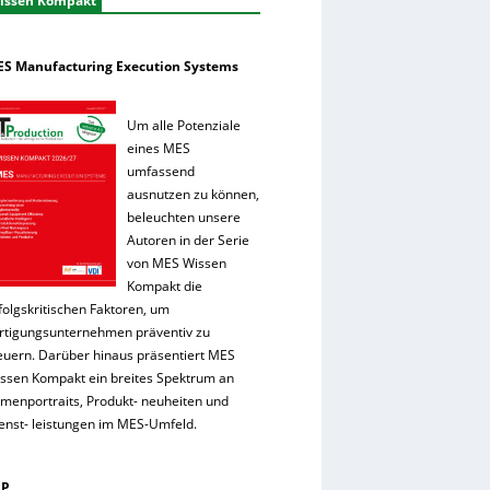
issen Kompakt
S Manufacturing Execution Systems
Um alle Potenziale
eines MES
umfassend
ausnutzen zu können,
beleuchten unsere
Autoren in der Serie
von MES Wissen
Kompakt die
folgskritischen Faktoren, um
rtigungsunternehmen präventiv zu
euern. Darüber hinaus präsentiert MES
ssen Kompakt ein breites Spektrum an
rmenportraits, Produkt- neuheiten und
enst- leistungen im MES-Umfeld.
RP