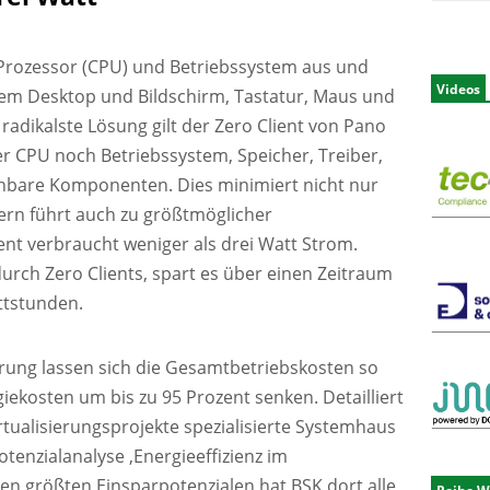
Prozessor (CPU) und Betriebssystem aus und
Videos
llem Desktop und Bildschirm, Tastatur, Maus und
 radikalste Lösung gilt der Zero Client von Pano
er CPU noch Betriebssystem, Speicher, Treiber,
hbare Komponenten. Dies minimiert nicht nur
ern führt auch zu größtmöglicher
ient verbraucht weniger als drei Watt Strom.
urch Zero Clients, spart es über einen Zeitraum
attstunden.
rung lassen sich die Gesamtbetriebskosten so
iekosten um bis zu 95 Prozent senken. Detailliert
irtualisierungsprojekte spezialisierte Systemhaus
tenzialanalyse ‚Energieeffizienz im
n größten Einsparpotenzialen hat BSK dort alle