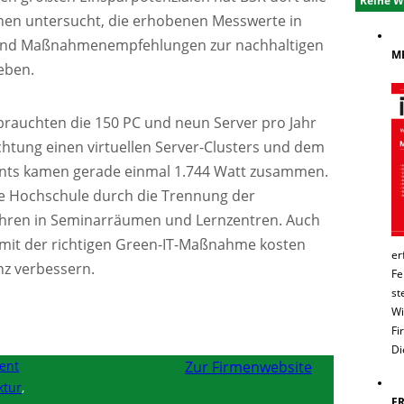
Reihe W
en untersucht, die erhobenen Messwerte in
 und Maßnahmenempfehlungen zur nachhaltigen
ME
eben.
rauchten die 150 PC und neun Server pro Jahr
chtung einen virtuellen Server-Clusters und dem
ents kamen gerade einmal 1.744 Watt zusammen.
ie Hochschule durch die Trennung der
uhren in Seminarräumen und Lernzentren. Auch
mit der richtigen Green-IT-Maßnahme kosten
er
nz verbessern.
Fe
st
Wi
Fi
Di
ent
Zur Firmenwebsite
ktur
,
E