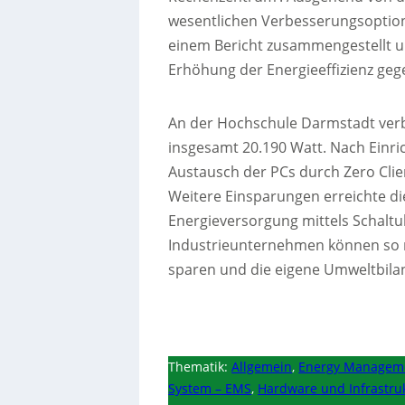
wesentlichen Verbesserungsoption
einem Bericht zusammengestellt
Erhöhung der Energieeffizienz geg
An der Hochschule Darmstadt verb
insgesamt 20.190 Watt. Nach Einri
Austausch der PCs durch Zero Cli
Weitere Einsparungen erreichte d
Energieversorgung mittels Schalt
Industrieunternehmen können so 
sparen und die eigene Umweltbila
Thematik:
Allgemein
,
Energy Managem
System – EMS
,
Hardware und Infrastru