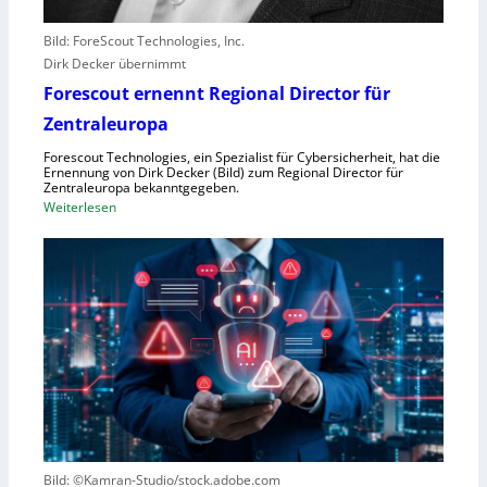
e
b
Bild: ForeScout Technologies, Inc.
e
Dirk Decker übernimmt
n
Forescout ernennt Regional Director für
V
o
Zentraleuropa
r
Forescout Technologies, ein Spezialist für Cybersicherheit, hat die
w
Ernennung von Dirk Decker (Bild) zum Regional Director für
ü
Zentraleuropa bekanntgegeben.
:
Weiterlesen
r
F
f
o
e
r
w
e
e
s
g
c
e
o
n
u
S
t
c
e
h
r
l
Bild: ©Kamran-Studio/stock.adobe.com
n
e