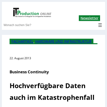
Lin
Newsletter
Search
FACHARTIKEL
, 
HARDWARE UND INFRASTRUKTUR
22. August 2013
Business Continuity
Hochverfügbare Daten
auch im Katastrophenfall