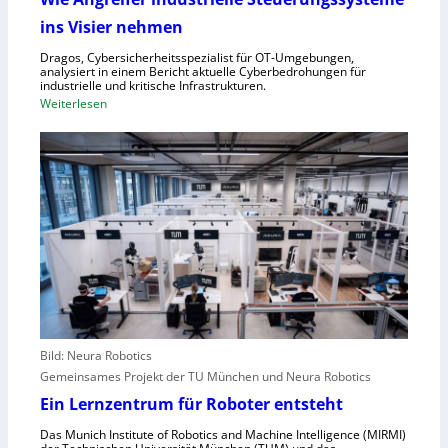
ü
e
ins Visier nehmen
r
r
Z
n
Dragos, Cybersicherheitsspezialist für OT-Umgebungen,
e
analysiert in einem Bericht aktuelle Cyberbedrohungen für
,
industrielle und kritische Infrastrukturen.
n
S
:
Weiterlesen
t
c
W
r
h
i
a
w
e
l
a
A
e
c
n
u
h
g
r
s
r
o
t
e
p
e
i
a
l
f
l
e
e
r
Bild: Neura Robotics
n
i
Gemeinsames Projekt der TU München und Neura Robotics
s
n
Ein Lernzentrum für Roboter entsteht
c
d
h
Das Munich Institute of Robotics and Machine Intelligence (MIRMI)
u