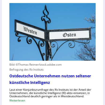
B
n
i
M
g
t
W
u
ä
s
n
t
e
d
e
t
N
n
z
I
v
t
S
e
a
-
r
u
2
u
f
r
h
s
u
a
Bild: ©Thomas Reimer/stock.adobe.com
m
c
Befragung des Ifo Instituts
a
h
n
Ostdeutsche Unternehmen nutzen seltener
e
o
künstliche Intelligenz
n
i
h
Laut einer Konjunkturumfrage des Ifo Instituts ist der Anteil der
d
o
Unternehmen, die künstliche Intelligenz (KI) aktiv einsetzen, in
e
Ostdeutschland deutlich geringer als in Westdeutschland.
h
R
:
Weiterlesen
e
o