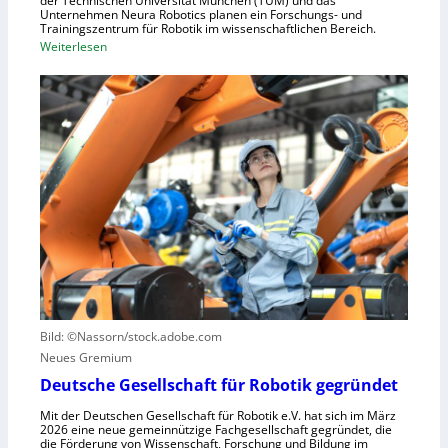
der Technischen Universität München (TUM) und das
n
s
Unternehmen Neura Robotics planen ein Forschungs- und
e
Trainingszentrum für Robotik im wissenschaftlichen Bereich.
t
:
Weiterlesen
l
r
E
l
i
i
e
e
n
r
l
L
a
l
e
u
e
r
s
S
n
z
t
z
u
e
e
n
u
n
u
e
t
t
r
r
z
u
u
e
n
Bild: ©Nassorn/stock.adobe.com
m
n
g
Neues Gremium
f
s
ü
Deutsche Gesellschaft für Robotik gegründet
s
r
y
Mit der Deutschen Gesellschaft für Robotik e.V. hat sich im März
R
2026 eine neue gemeinnützige Fachgesellschaft gegründet, die
s
die Förderung von Wissenschaft, Forschung und Bildung im
o