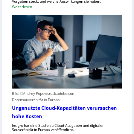
Vorgaben steckt und welche Auswirkungen sie haben.
f
:
Weiterlesen
ü
E
r
i
R
n
o
k
b
u
o
r
t
z
i
e
k
r
g
B
e
l
g
i
r
c
Bild: ©Andrey Popov/stock.adobe.com
ü
k
Datensouveränität in Europa
n
a
d
u
Ungenutzte Cloud-Kapazitäten verursachen
e
f
hohe Kosten
t
C
Insight hat eine Studie zu Cloud-Ausgaben und digitaler
R
Souveränität in Europa veröffentlicht.
A