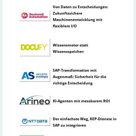
c
Von Daten zu Entscheidungen:
h
Zukunftssichere
e
Maschinenentwicklung mit
I
flexiblem I/O
n
t
e
Wissensmotor statt
l
Wissensspeicher:
l
i
g
SAP-Transformation mit
e
Augenmaß: Sicherheit für die
n
richtige Entscheidung
z
KI-Agenten mit messbarem ROI
Der einfachste Weg, KEP-Dienste in
SAP zu integrieren