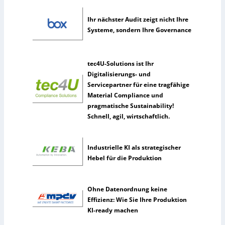
n
u
Ihr nächster Audit zeigt nicht Ihre
t
Systeme, sondern Ihre Governance
z
e
n
tec4U-Solutions ist Ihr
s
Digitalisierungs- und
e
Servicepartner für eine tragfähige
l
Material Compliance und
t
pragmatische Sustainability!
e
Schnell, agil, wirtschaftlich.
n
e
r
Industrielle KI als strategischer
k
Hebel für die Produktion
ü
n
s
Ohne Datenordnung keine
t
Effizienz: Wie Sie Ihre Produktion
l
KI-ready machen
i