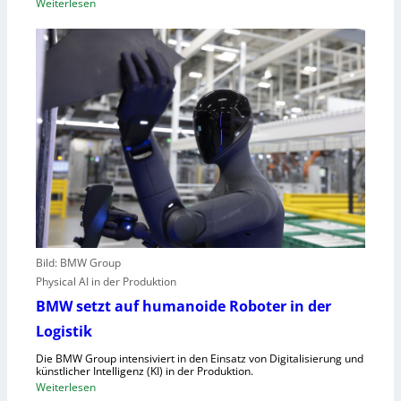
:
Weiterlesen
,
U
E
n
U
g
-
e
M
n
a
u
s
t
c
z
h
t
i
e
n
C
e
l
n
o
v
Bild: BMW Group
u
e
Physical AI in der Produktion
d
r
-
BMW setzt auf humanoide Roboter in der
o
K
Logistik
r
a
d
Die BMW Group intensiviert in den Einsatz von Digitalisierung und
p
n
künstlicher Intelligenz (KI) in der Produktion.
a
:
Weiterlesen
u
z