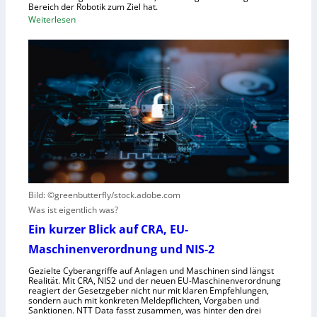
t
Bereich der Robotik zum Ziel hat.
b
e
:
Weiterlesen
o
m
D
t
e
e
e
i
u
r
n
t
e
s
s
n
V
c
t
i
h
s
s
e
t
i
G
e
e
e
h
r
s
t
Bild: ©greenbutterfly/stock.adobe.com
n
e
Was ist eigentlich was?
e
l
h
l
Ein kurzer Blick auf CRA, EU-
m
s
Maschinenverordnung und NIS-2
e
c
Gezielte Cyberangriffe auf Anlagen und Maschinen sind längst
n
h
Realität. Mit CRA, NIS2 und der neuen EU-Maschinenverordnung
a
reagiert der Gesetzgeber nicht nur mit klaren Empfehlungen,
sondern auch mit konkreten Meldepflichten, Vorgaben und
f
Sanktionen. NTT Data fasst zusammen, was hinter den drei
t