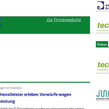
M
,
Zur Firmenwebsite
t
Videos
ge von Statista:
Dienstleister erleben Vorwürfe wegen
leistung
rittel der IT-Dienstleister wurden im vergangenen Jahr seitens