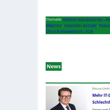
Thematik:
Additive Manufacturing – A
Allgemein
,
Newsletter-Beiträge
,
Produc
Lifecycle Management – PLM
News
Hiscox-Umfra
Mehr IT-
Schlecht
Gegen zwei D