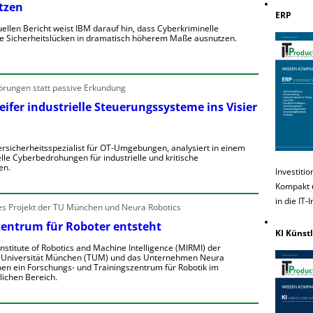
tzen
n
ERP
e
e
uellen Bericht weist IBM darauf hin, dass Cyberkriminelle
n
e Sicherheitslücken in dramatisch höherem Maße ausnutzen.
n
e
K
b
R
örungen statt passive Erkundung
e
h
e
n
ifer industrielle Steuerungssysteme ins Visier
g
V
o
o
rsicherheitsspezialist für OT-Umgebungen, analysiert in einem
n
lle Cyberbedrohungen für industrielle und kritische
w
A
en.
a
Investiti
ü
n
Kompakt u
W
g
D
in die IT-
 Projekt der TU München und Neura Robotics
e
e
zentrum für Roboter entsteht
e
KI Künstl
w
A
e
nstitute of Robotics and Machine Intelligence (MIRMI) der
e
n
 Universität München (TUM) und das Unternehmen Neura
g
nen ein Forschungs- und Trainingszentrum für Robotik im
g
e
lichen Bereich.
e
o
n
e
n
E
S