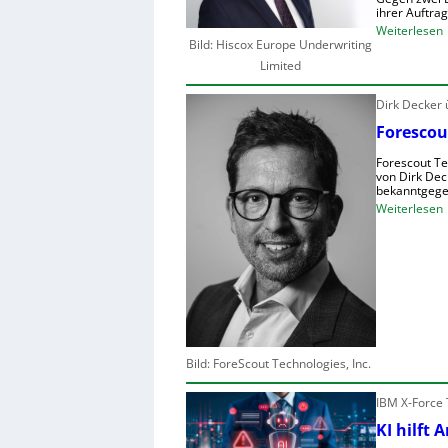
ihrer Auftra
:
Weiterlesen
Bild: Hiscox Europe Underwriting
Limited
Dirk Decker
r
Forescou
I
Forescout Te
-
von Dirk Dec
bekanntgege
:
Weiterlesen
i
F
r
s
t
s
l
c
Bild: ForeScout Technologies, Inc.
i
s
t
IBM X-Force 
t
KI hilft 
r