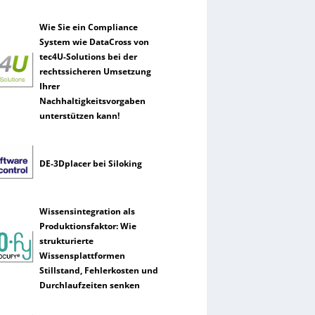
Wie Sie ein Compliance
System wie DataCross von
tec4U-Solutions bei der
rechtssicheren Umsetzung
Ihrer
Nachhaltigkeitsvorgaben
unterstützen kann!
DE-3Dplacer bei Siloking
Wissensintegration als
Produktionsfaktor: Wie
strukturierte
Wissensplattformen
Stillstand, Fehlerkosten und
Durchlaufzeiten senken