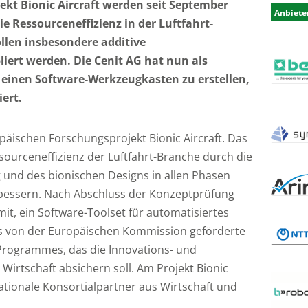
kt Bionic Aircraft werden seit September
Anbiete
ie Ressourceneffizienz in der Luftfahrt-
ollen insbesondere additive
iert werden. Die Cenit AG hat nun als
 einen Software-Werkzeugkasten zu erstellen,
ert.
opäischen Forschungsprojekt Bionic Aircraft. Das
ssourceneffizienz der Luftfahrt-Branche durch die
g und des bionischen Designs in allen Phasen
rbessern. Nach Abschluss der Konzeptprüfung
t, ein Software-Toolset für automatisiertes
Das von der Europäischen Kommission geförderte
'-Programmes, das die Innovations- und
Wirtschaft absichern soll. Am Projekt Bionic
rnationale Konsortialpartner aus Wirtschaft und