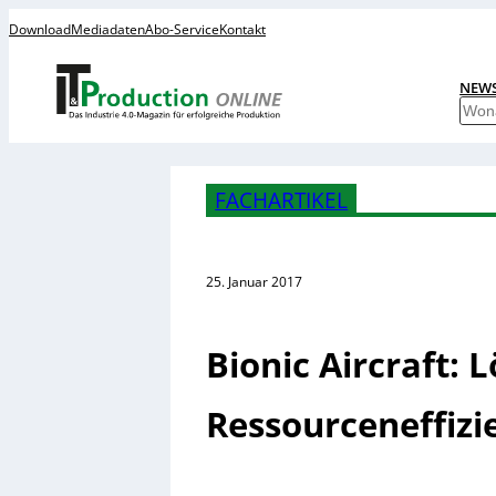
Download
Mediadaten
Abo-Service
Kontakt
NEW
S
u
c
h
FACHARTIKEL
e
n
25. Januar 2017
Bionic Aircraft: 
Ressourceneffizie