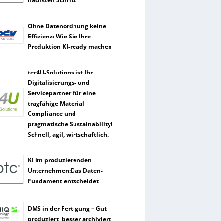
nächsten Schritt
Ohne Datenordnung keine
Effizienz: Wie Sie Ihre
Produktion KI-ready machen
tec4U-Solutions ist Ihr
Digitalisierungs- und
Servicepartner für eine
tragfähige Material
Compliance und
pragmatische Sustainability!
Schnell, agil, wirtschaftlich.
KI im produzierenden
Unternehmen:Das Daten-
Fundament entscheidet
DMS in der Fertigung – Gut
produziert, besser archiviert