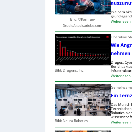
r
auszunu
In einem akt
r
grundlegend
l
Bild: ©Kamran-
:
Weiterlesen
Studio/stock.adobe.com
t
I
Operative St
Wie Angre
i
l
nehmen
i
f
r
Dragos, Cybe
t
Bericht aktue
Bild: Dragons, Inc.
Infrastruktur
:
Weiterlesen
l
r
f
Gemeinsames
i
r
i
Ein Lern
r
i
Das Munich I
f
c
Technischen
Robotics pla
t
wissenschaft
r
r
Bild: Neura Robotics
:
Weiterlesen
r
i