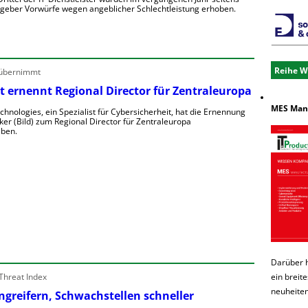
ggeber Vorwürfe wegen angeblicher Schlechtleistung erhoben.
M
e
h
Reihe W
 übernimmt
t ernennt Regional Director für Zentraleuropa
T
MES Manu
chnologies, ein Spezialist für Cybersicherheit, hat die Ernennung
ker (Bild) zum Regional Director für Zentraleuropa
ben.
D
e
o
n
e
e
o
u
Darüber 
Threat Index
ein breit
e
neuheiten
Angreifern, Schwachstellen schneller
e