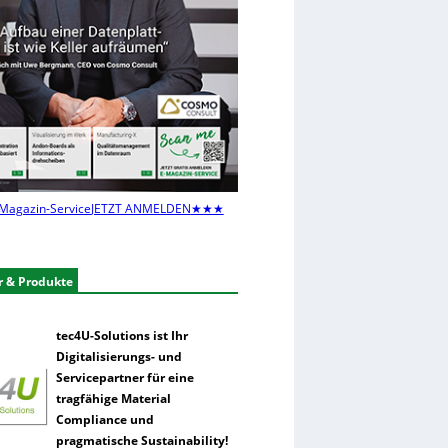
Magazin-Service
JETZT ANMELDEN
★★★
r & Produkte
tec4U-Solutions ist Ihr
Digitalisierungs- und
Servicepartner für eine
tragfähige Material
Compliance und
pragmatische Sustainability!