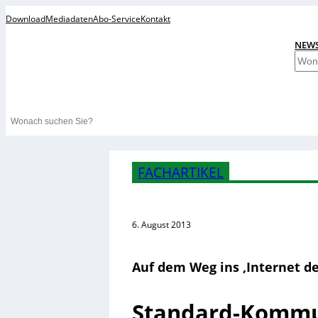
Download
Mediadaten
Abo-Service
Kontakt
NEW
S
u
c
h
Search
e
n
FACHARTIKEL
6. August 2013
Auf dem Weg ins ‚Internet de
Standard-Kommun