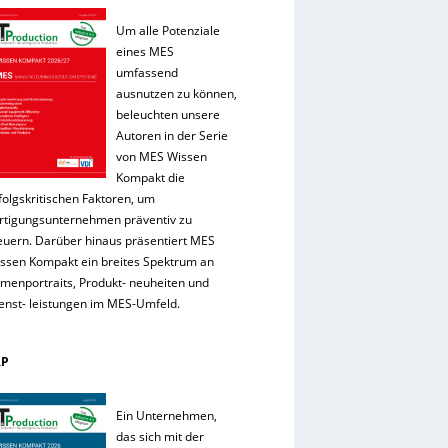
Um alle Potenziale
eines MES
umfassend
ausnutzen zu können,
beleuchten unsere
Autoren in der Serie
von MES Wissen
Kompakt die
folgskritischen Faktoren, um
rtigungsunternehmen präventiv zu
euern. Darüber hinaus präsentiert MES
ssen Kompakt ein breites Spektrum an
rmenportraits, Produkt- neuheiten und
enst- leistungen im MES-Umfeld.
RP
Ein Unternehmen,
das sich mit der