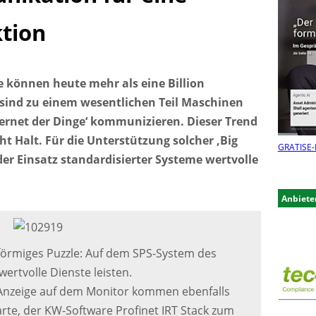
tion
e können heute mehr als eine Billion
sind zu einem wesentlichen Teil Maschinen
nternet der Dinge‘ kommunizieren. Dieser Trend
ht Halt. Für die Unterstützung solcher ‚Big
GRATIS
E-
er Einsatz standardisierter Systeme wertvolle
Anbiete
lförmiges Puzzle: Auf dem SPS-System des
ertvolle Dienste leisten.
e Anzeige auf dem Monitor kommen ebenfalls
karte, der KW-Software Profinet IRT Stack zum