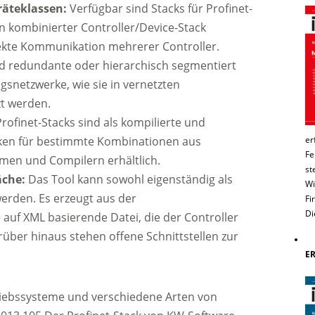
räteklassen:
Verfügbar sind Stacks für Profinet-
in kombinierter Controller/Device-Stack
rekte Kommunikation mehrerer Controller.
 redundante oder hierarchisch segmentiert
snetzwerke, wie sie in vernetzten
t werden.
rofinet-Stacks sind als kompilierte und
eken für bestimmte Kombinationen aus
er
Fe
men und Compilern erhältlich.
st
äche:
Das Tool kann sowohl eigenständig als
Wi
werden. Es erzeugt aus der
Fi
Di
 auf XML basierende Datei, die der Controller
rüber hinaus stehen offene Schnittstellen zur
E
riebssysteme und verschiedene Arten von