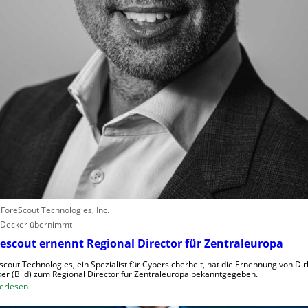
r
e
r
l
e
b
e
n
V
o
r
w
ü
r
: ForeScout Technologies, Inc.
f
 Decker übernimmt
e
w
escout ernennt Regional Director für Zentraleuropa
e
scout Technologies, ein Spezialist für Cybersicherheit, hat die Ernennung von Dir
g
er (Bild) zum Regional Director für Zentraleuropa bekanntgegeben.
e
:
erlesen
n
F