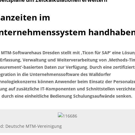
lanzeiten im
nternehmenssystem handhabe
 MTM-Softwarehaus Dresden stellt mit ‚Ticon für SAP‘ eine Lösun
 Erfassung, Verwaltung und Weiterverarbeitung von ‚Methods-Ti
surement‘-basierten Daten zur Verfügung. Durch eine zertifiziert
egration in die Unternehmenssoftware des Walldorfer
hnologiekonzerns können Anwender beim Einsatz der Personalze
ung auf zusätzliche IT-Komponenten und Schnittstellen verzichte
 durch eine einheitliche Bedienung Schulungsaufwände senken.
ld: Deutsche MTM-Vereinigung