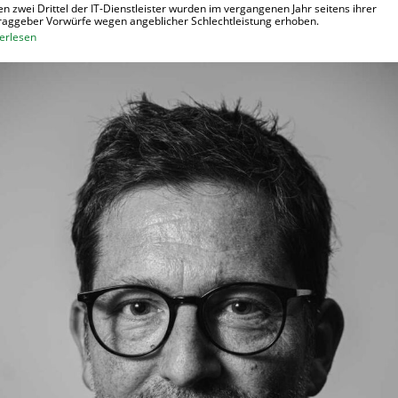
n zwei Drittel der IT-Dienstleister wurden im vergangenen Jahr seitens ihrer
raggeber Vorwürfe wegen angeblicher Schlechtleistung erhoben.
:
erlesen
M
e
h
r
I
T
-
D
i
e
n
s
t
l
e
i
s
t
e