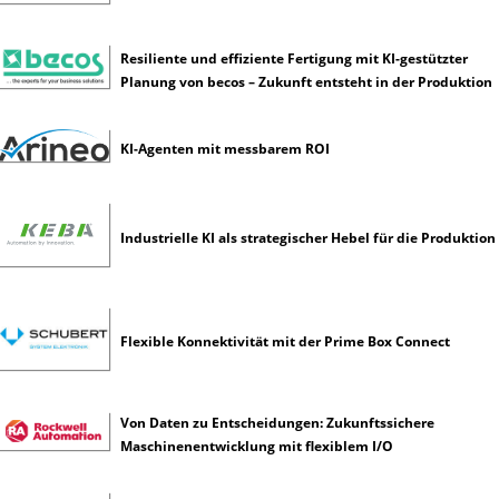
g
e
Resiliente und effiziente Fertigung mit KI-gestützter
n
Planung von becos – Zukunft entsteht in der Produktion
z
KI-Agenten mit messbarem ROI
Industrielle KI als strategischer Hebel für die Produktion
Flexible Konnektivität mit der Prime Box Connect
Von Daten zu Entscheidungen: Zukunftssichere
Maschinenentwicklung mit flexiblem I/O