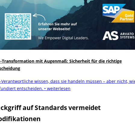
-Transformation mit Augenmaß: Sicherheit für die richtige
scheidung
-Verantwortliche wissen, dass sie handeln müssen – aber nicht, wi
 fundiert entscheiden.
‣ weiterlesen
ckgriff auf Standards vermeidet
difikationen