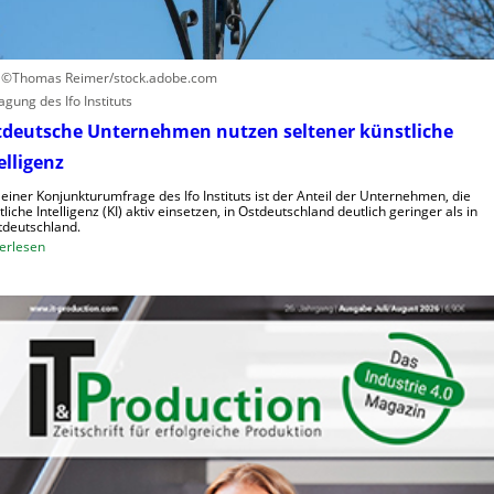
a
h
n
o
o
h
i
: ©Thomas Reimer/stock.adobe.com
e
d
agung des Ifo Instituts
K
e
tdeutsche Unternehmen nutzen seltener künstliche
o
R
elligenz
s
o
t
b
 einer Konjunkturumfrage des Ifo Instituts ist der Anteil der Unternehmen, die
e
tliche Intelligenz (KI) aktiv einsetzen, in Ostdeutschland deutlich geringer als in
o
deutschland.
n
t
:
erlesen
e
O
r
s
i
t
n
d
d
e
e
u
r
t
L
s
o
c
g
h
i