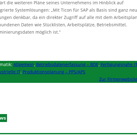
lärt die weiteren Pläne seines Unternehmens im Hinblick auf
egrierte Systemlösungen: „Mit Ticon für SAP als Basis sind ganz ne
ungen denkbar, da ein direkter Zugriff auf alle mit dem Arbeitspla
bundenen Daten wie Stücklisten, Arbeitsplätze, Betriebsmittel,
minierungsdaten möglich ist.“
matik:
Allgemein
,
Betriebsdatenerfassung – BDE
,
Fertigungsnahe I
strielle IT
,
Produktionsplanung – PPS/APS
Zur Firmenwebsit
ws