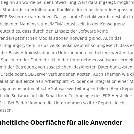
 Beginn an wurde bei der Entwicklung Wert darauf gelegt, möglich
le Standards zu erfüllen und Konflikte durch bestehende Anpassu
ERP-System zu vermeiden. Das gesamte Produkt wurde deshalb in
 eigenen Namensraum ‚/MTM/‘ entwickelt. In der Konsequenz
eutet dies, dass durch den Einsatz der Software keine
enderspezifischen Modifikationen notwendig sind. Auch das
echtigungssystem inklusive Rollenkonzept ist so umgesetzt, dass e
 der Basis-Administration im Unternehmen mit betreut werden ka
 Speichern der Daten direkt in der Unternehmenssoftware vermei
 mit der Betreuung von zusätzlichen, dezidierten Datenbanksyste
 Oracle oder SQL-Server verbundenen Kosten. Auch Themen wie d
tallation auf einzelnen Arbeitsplatz-PC oder die Integration einer 
ung in eine automatische Softwareverteilung entfallen. Beim Repor
ift die Software auf die Smartform-Technologie des ERP-Herstellers
ück. Bei Bedarf können die Unternehmen so ihre Reports leicht
assen.
nheitliche Oberfläche für alle Anwender