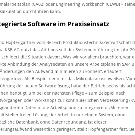
malarbeitsplan (CA02) oder Engineering Workbench (CEWB) – sein
tkalkulation durchführen kann.
tegrierte Software im Praxiseinsatz
nd Hopfengärtner vom Bereich Produktionstechnik/Zeitwirtschaft d
ma KSB AG nutzt das Add-ons seit der Systemeinführung im Jahr 2
 schildert die Situation davor: „Was wir vor allem brauchten, war e
ekte Anbindung der Analysedaten an unsere Arbeitspläne in SAP, 
 Änderungen den Aufwand minimieren zu können“, erläutert
fengärtner. Als Beispiel nennt er das Mikroplasmaschweißen: Vor 
führung der neuen Softwarelösung habe der Betrieb sechs bis ach
hen benötigt, um bei der nächsten Pflege – zum Beispiel nach
tvorgängen oder Workshops zur kontinuierlichen Verbesserung (KV
 geänderten Daten in die Arbeitspläne zu integrieren. „Mit einer
nittstellenfreien Lösung, der Arbeit in nur einem System, ohne
ätzliche Datenbank, ohne Datenredundanz, ist dieser
erungsaufwand wesentlich geringer“, stellt Hopfengärtner fest. Be