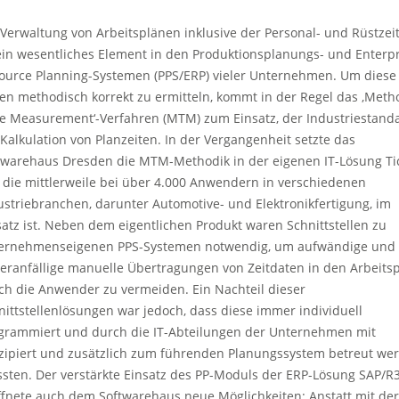
 Verwaltung von Arbeitsplänen inklusive der Personal- und Rüstzei
 ein wesentliches Element in den Produktionsplanungs- und Enterp
ource Planning-Systemen (PPS/ERP) vieler Unternehmen. Um diese
ten methodisch korrekt zu ermitteln, kommt in der Regel das ‚Meth
e Measurement‘-Verfahren (MTM) zum Einsatz, der Industriestand
 Kalkulation von Planzeiten. In der Vergangenheit setzte das
twarehaus Dresden die MTM-Methodik in der eigenen IT-Lösung Ti
 die mittlerweile bei über 4.000 Anwendern in verschiedenen
ustriebranchen, darunter Automotive- und Elektronikfertigung, im
satz ist. Neben dem eigentlichen Produkt waren Schnittstellen zu
ernehmenseigenen PPS-Systemen notwendig, um aufwändige und
leranfällige manuelle Übertragungen von Zeitdaten in den Arbeits
ch die Anwender zu vermeiden. Ein Nachteil dieser
nittstellenlösungen war jedoch, dass diese immer individuell
grammiert und durch die IT-Abteilungen der Unternehmen mit
zipiert und zusätzlich zum führenden Planungssystem betreut we
sten. Der verstärkte Einsatz des PP-Moduls der ERP-Lösung SAP/R
ffnete auch dem Softwarehaus neue Möglichkeiten: Anstatt mit der