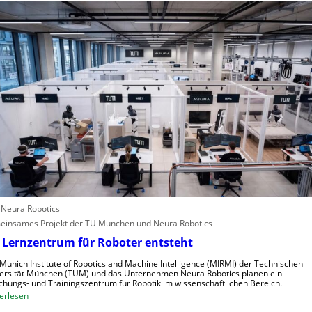
c
i
r
h
e
o
s
A
p
t
n
a
e
g
l
r
l
e
e
i
n
f
s
e
c
r
h
i
n
n
e
d
: Neura Robotics
l
u
insames Projekt der TU München und Neura Robotics
l
s
 Lernzentrum für Roboter entsteht
e
t
r
r
Munich Institute of Robotics and Machine Intelligence (MIRMI) der Technischen
a
i
ersität München (TUM) und das Unternehmen Neura Robotics planen ein
chungs- und Trainingszentrum für Robotik im wissenschaftlichen Bereich.
u
e
:
erlesen
s
l
E