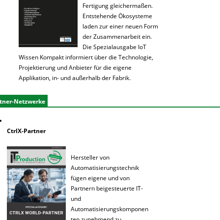
Fertigung gleichermaßen.
Entstehende Ökosysteme
laden zur einer neuen Form
der Zusammenarbeit ein.
Die Spezialausgabe IoT
Wissen Kompakt informiert über die Technologie,
Projektierung und Anbieter für die eigene
Applikation, in- und außerhalb der Fabrik.
tner-Netzwerke
CtrlX-Partner
Hersteller von
Automatisierungstechnik
fügen eigene und von
Partnern beigesteuerte IT-
und
Automatisierungskomponen
ten zunehmend zu