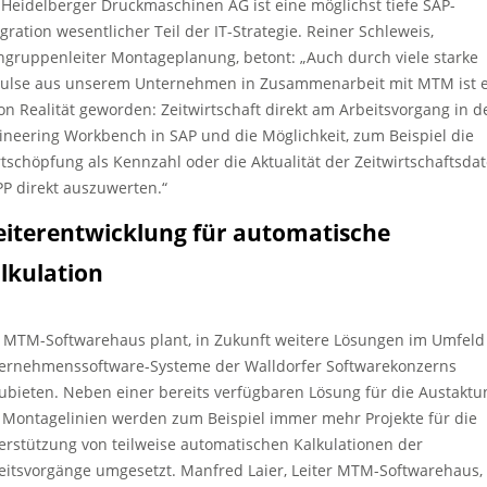
 Heidelberger Druckmaschinen AG ist eine möglichst tiefe SAP-
egration wesentlicher Teil der IT-Strategie. Reiner Schleweis,
hgruppenleiter Montageplanung, betont: „Auch durch viele starke
ulse aus unserem Unternehmen in Zusammenarbeit mit MTM ist 
ion Realität geworden: Zeitwirtschaft direkt am Arbeitsvorgang in d
ineering Workbench in SAP und die Möglichkeit, zum Beispiel die
tschöpfung als Kennzahl oder die Aktualität der Zeitwirtschaftsda
PP direkt auszuwerten.“
iterentwicklung für automatische
lkulation
 MTM-Softwarehaus plant, in Zukunft weitere Lösungen im Umfeld
ernehmenssoftware-Systeme der Walldorfer Softwarekonzerns
ubieten. Neben einer bereits verfügbaren Lösung für die Austaktu
 Montagelinien werden zum Beispiel immer mehr Projekte für die
erstützung von teilweise automatischen Kalkulationen der
eitsvorgänge umgesetzt. Manfred Laier, Leiter MTM-Softwarehaus,