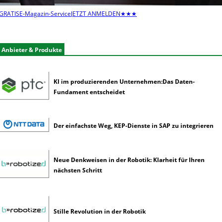
e
GRATIS
E-Magazin-Service
JETZT ANMELDEN
★★★
n
e
r
Anbieter & Produkte
k
ü
n
KI im produzierenden Unternehmen:Das Daten-
s
Fundament entscheidet
t
l
i
c
Der einfachste Weg, KEP-Dienste in SAP zu integrieren
h
e
I
Neue Denkweisen in der Robotik: Klarheit für Ihren
n
nächsten Schritt
t
e
l
l
Stille Revolution in der Robotik
i