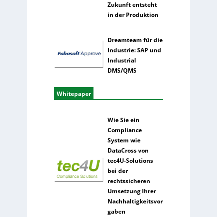
Zukunft entsteht
in der Produktion
Dreamteam für die
Industrie: SAP und
Industrial
DMS/QMS
Whitepaper
Wie Sie ein
Compliance
System wie
DataCross von
tec4U-Solutions
bei der
rechtssicheren
Umsetzung Ihrer
Nachhaltigkeitsvor
gaben