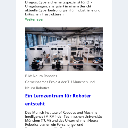
Dragos, Cybersicherheitsspezialist für OT-
r
r
Umgebungen, analysiert in einem Bericht
n
aktuelle Cyberbedrohungen für industrielle und
Z
kritische Infrastrukturen.
,
e
:
Weiterlesen
S
n
W
c
t
i
h
r
e
w
a
A
a
l
n
c
e
g
h
u
r
s
r
e
t
o
i
e
Bild: Neura Robotics
p
f
l
Gemeinsames Projekt der TU München und
a
e
l
Neura Robotics
r
e
Ein Lernzentrum für Roboter
i
n
n
entsteht
s
d
c
Das Munich Institute of Robotics and Machine
u
Intelligence (MIRMI) der Technischen Universität
h
München (TUM) und das Unternehmen Neura
s
n
Robotics planen ein Forschungs- und
t