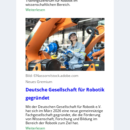
Trainingszentrum für Robotik im
e
wissenschaftlichen Bereich.
r
l
:
Weiterlesen
i
l
E
e
e
i
l
r
n
l
a
L
e
u
e
S
s
r
t
z
n
e
u
z
u
n
e
e
u
n
r
t
Bild: ©Nassorn/stock.adobe.com
t
u
z
Neues Gremium
r
n
e
u
Deutsche Gesellschaft für Robotik
g
n
m
s
gegründet
f
s
Mit der Deutschen Gesellschaft für Robotik e.V.
ü
y
hat sich im März 2026 eine neue gemeinnützige
r
s
Fachgesellschaft gegründet, die die Förderung
von Wissenschaft, Forschung und Bildung im
R
t
Bereich der Robotik zum Ziel hat.
o
e
:
Weiterlesen