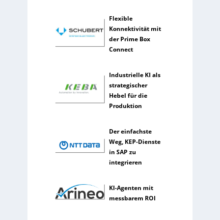
l
t
Flexible
e
Konnektivität mit
n
der Prime Box
e
Connect
r
k
ü
Industrielle KI als
n
strategischer
s
Hebel für die
t
Produktion
l
i
Der einfachste
c
Weg, KEP-Dienste
h
in SAP zu
e
integrieren
I
n
t
KI-Agenten mit
e
messbarem ROI
l
l