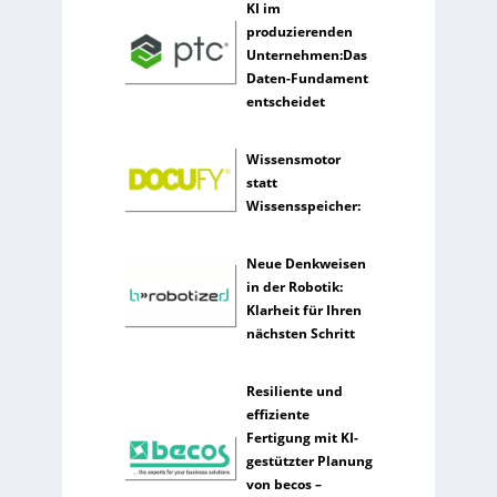
KI im
i
produzierenden
g
Unternehmen:Das
e
Daten-Fundament
n
entscheidet
z
Wissensmotor
statt
Wissensspeicher:
Neue Denkweisen
in der Robotik:
Klarheit für Ihren
nächsten Schritt
Resiliente und
effiziente
Fertigung mit KI-
gestützter Planung
von becos –