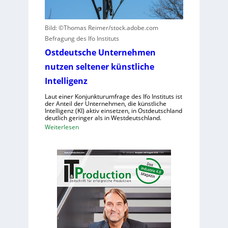
u
n
a
n
v
u
d
Bild: ©Thomas Reimer/stock.adobe.com
e
f
N
Befragung des Ifo Instituts
r
h
I
u
u
Ostdeutsche Unternehmen
S
r
m
nutzen seltener künstliche
-
s
a
2
Intelligenz
a
n
c
o
Laut einer Konjunkturumfrage des Ifo Instituts ist
h
der Anteil der Unternehmen, die künstliche
i
Intelligenz (KI) aktiv einsetzen, in Ostdeutschland
e
d
deutlich geringer als in Westdeutschland.
n
e
:
Weiterlesen
h
R
O
o
o
s
h
b
t
e
o
d
K
t
e
o
e
u
s
r
t
t
i
s
e
n
c