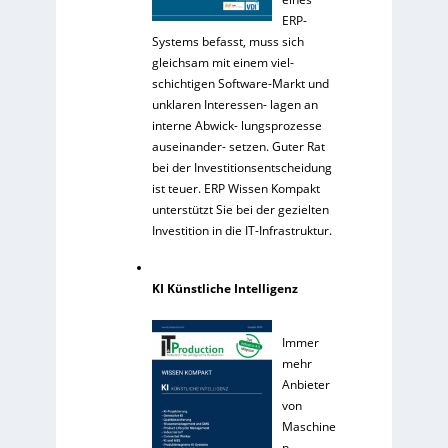
ERP-
Systems befasst, muss sich
gleichsam mit einem viel-
schichtigen Software-Markt und
unklaren Interessen- lagen an
interne Abwick- lungsprozesse
auseinander- setzen. Guter Rat
bei der Investitionsentscheidung
ist teuer. ERP Wissen Kompakt
unterstützt Sie bei der gezielten
Investition in die IT-Infrastruktur.
KI Künstliche Intelligenz
Immer
mehr
Anbieter
von
Maschine
n,