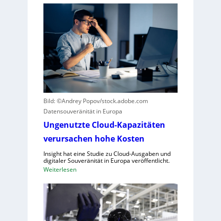
ü
i
r
n
R
k
o
u
b
r
o
z
t
e
i
r
k
B
g
Bild: ©Andrey Popov/stock.adobe.com
l
e
Datensouveränität in Europa
i
g
c
Ungenutzte Cloud-Kapazitäten
r
k
verursachen hohe Kosten
ü
a
n
Insight hat eine Studie zu Cloud-Ausgaben und
u
d
digitaler Souveränität in Europa veröffentlicht.
f
e
:
Weiterlesen
C
t
U
R
n
A
g
,
e
E
n