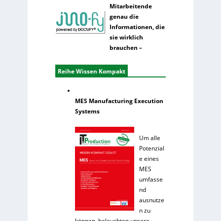
Mitarbeitende
genau die
Informationen, die
sie wirklich
brauchen –
Reihe Wissen Kompakt
MES Manufacturing Execution
Systems
Um alle
Potenzial
e eines
MES
umfasse
nd
ausnutze
n zu
können, beleuchten unsere