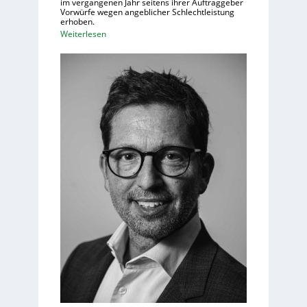
im vergangenen Jahr seitens ihrer Auftraggeber
Vorwürfe wegen angeblicher Schlechtleistung
erhoben.
:
Weiterlesen
M
e
h
r
I
T
-
D
i
e
n
s
t
l
e
i
s
t
e