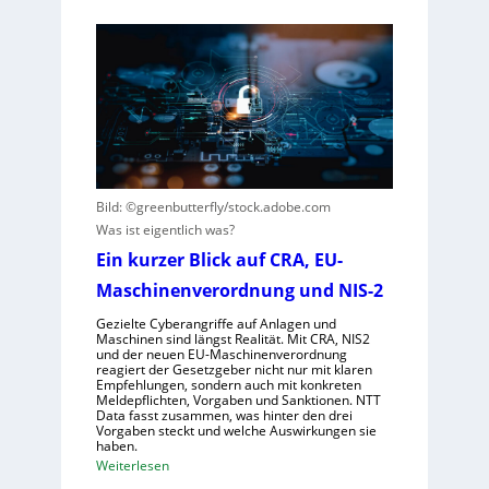
b
m
D
o
e
e
t
i
u
e
n
t
r
s
s
e
V
c
n
i
h
t
s
e
s
i
G
Bild: ©greenbutterfly/stock.adobe.com
t
e
e
Was ist eigentlich was?
e
r
s
Ein kurzer Blick auf CRA, EU-
h
n
e
t
e
Maschinenverordnung und NIS-2
l
h
l
Gezielte Cyberangriffe auf Anlagen und
m
s
Maschinen sind längst Realität. Mit CRA, NIS2
und der neuen EU-Maschinenverordnung
e
c
reagiert der Gesetzgeber nicht nur mit klaren
n
h
Empfehlungen, sondern auch mit konkreten
Meldepflichten, Vorgaben und Sanktionen. NTT
a
Data fasst zusammen, was hinter den drei
f
Vorgaben steckt und welche Auswirkungen sie
haben.
t
:
Weiterlesen
f
E