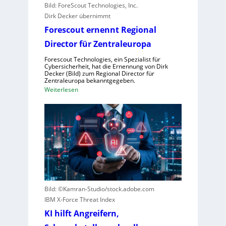
Bild: ForeScout Technologies, Inc.
r
Dirk Decker übernimmt
e
Forescout ernennt Regional
r
l
Director für Zentraleuropa
e
Forescout Technologies, ein Spezialist für
b
Cybersicherheit, hat die Ernennung von Dirk
Decker (Bild) zum Regional Director für
e
Zentraleuropa bekanntgegeben.
n
:
Weiterlesen
V
F
o
o
r
r
w
e
ü
s
r
c
f
o
e
u
w
t
Bild: ©Kamran-Studio/stock.adobe.com
e
e
IBM X-Force Threat Index
g
r
e
KI hilft Angreifern,
n
n