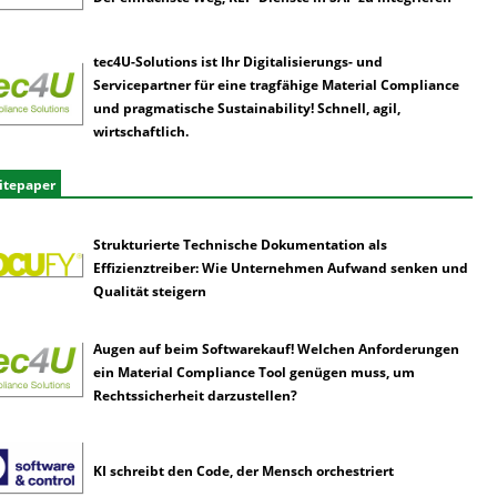
tec4U-Solutions ist Ihr Digitalisierungs- und
Servicepartner für eine tragfähige Material Compliance
und pragmatische Sustainability! Schnell, agil,
wirtschaftlich.
itepaper
Strukturierte Technische Dokumentation als
Effizienztreiber: Wie Unternehmen Aufwand senken und
Qualität steigern
Augen auf beim Softwarekauf! Welchen Anforderungen
ein Material Compliance Tool genügen muss, um
Rechtssicherheit darzustellen?
KI schreibt den Code, der Mensch orchestriert