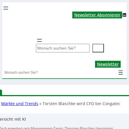
LinkedIn
Newsletter Abonnieren
S
u
c
Lin
Newsletter
h
Search
e
n
»
Märkte und Trends
»
Torsten Blaschke wird CFO bei Congatec
ersicht mit KI
ech erweitert sein Management-Team: Thorsten Blaschke übernimmt