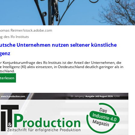
m
n
a
h
n
o
o
h
i
e
homas Reimer/stock.adobe.com
d
K
 des Ifo Instituts
e
o
utsche Unternehmen nutzen seltener künstliche
R
s
igenz
o
t
b
e
r Konjunkturumfrage des Ifo Instituts ist der Anteil der Unternehmen, die
o
e Intelligenz (KI) aktiv einsetzen, in Ostdeutschland deutlich geringer als in
n
schland.
t
:
terlesen
e
O
r
s
i
t
n
d
d
e
e
u
r
t
L
s
o
c