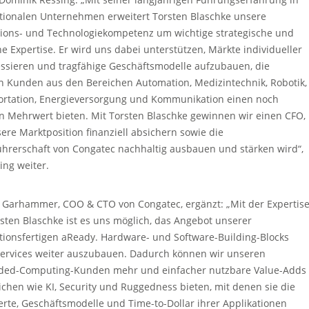
ationalen Unternehmen erweitert Torsten Blaschke unsere
tions- und Technologiekompetenz um wichtige strategische und
he Expertise. Er wird uns dabei unterstützen, Märkte individueller
ssieren und tragfähige Geschäftsmodelle aufzubauen, die
n Kunden aus den Bereichen Automation, Medizintechnik, Robotik,
ortation, Energieversorgung und Kommunikation einen noch
n Mehrwert bieten. Mit Torsten Blaschke gewinnen wir einen CFO,
ere Marktposition finanziell absichern sowie die
hrerschaft von Congatec nachhaltig ausbauen und stärken wird“,
ing weiter.
 Garhammer, COO & CTO von Congatec, ergänzt: „Mit der Expertis
sten Blaschke ist es uns möglich, das Angebot unserer
tionsfertigen aReady. Hardware- und Software-Building-Blocks
Services weiter auszubauen. Dadurch können wir unseren
ed-Computing-Kunden mehr und einfacher nutzbare Value-Adds
ichen wie KI, Security und Ruggedness bieten, mit denen sie die
te, Geschäftsmodelle und Time-to-Dollar ihrer Applikationen