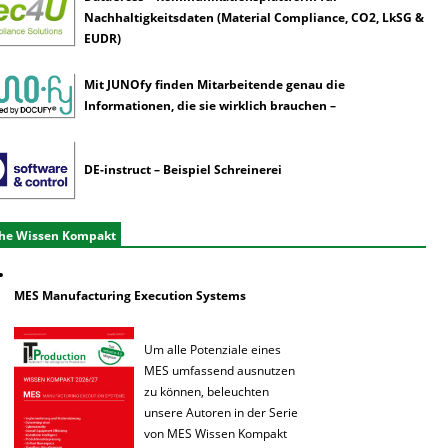
Nachhaltigkeitsdaten (Material Compliance, CO2, LkSG &
EUDR)
Mit JUNOfy finden Mitarbeitende genau die
Informationen, die sie wirklich brauchen –
DE-instruct – Beispiel Schreinerei
he Wissen Kompakt
MES Manufacturing Execution Systems
Um alle Potenziale eines
MES umfassend ausnutzen
zu können, beleuchten
unsere Autoren in der Serie
von MES Wissen Kompakt