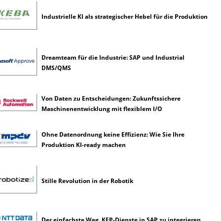
l
i
Industrielle KI als strategischer Hebel für die Produktion
g
e
n
z
Dreamteam für die Industrie: SAP und Industrial
DMS/QMS
Von Daten zu Entscheidungen: Zukunftssichere
Maschinenentwicklung mit flexiblem I/O
Ohne Datenordnung keine Effizienz: Wie Sie Ihre
Produktion KI-ready machen
Stille Revolution in der Robotik
Der einfachste Weg, KEP-Dienste in SAP zu integrieren