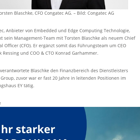
orsten Blaschke, CFO Congatec AG.
–
Bild: Congatec AG
ec, Anbieter von Embedded und Edge Computing Technologie,
rkt sein Management-Team mit Torsten Blaschke als neuem Chief
al Officer (CFO). Er ergänzt somit das Führungsteam um CEO
k Ressing und COO & CTO Konrad Garhammer.
 verantwortete Blaschke den Finanzbereich des Dienstleisters
 Group, zuvor war er fast 20 Jahre in leitenden Positionen im
gshaus EY tätig.
e