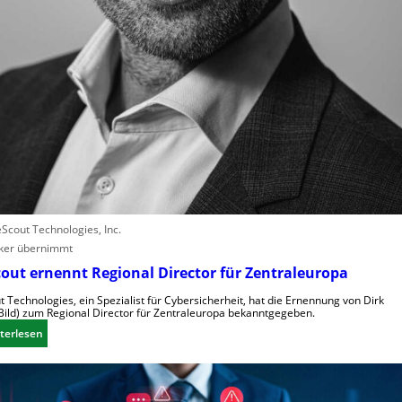
l
e
b
e
n
V
o
r
w
ü
r
f
eScout Technologies, Inc.
e
ker übernimmt
w
out ernennt Regional Director für Zentraleuropa
e
t Technologies, ein Spezialist für Cybersicherheit, hat die Ernennung von Dirk
g
Bild) zum Regional Director für Zentraleuropa bekanntgegeben.
e
:
terlesen
n
F
S
o
c
r
h