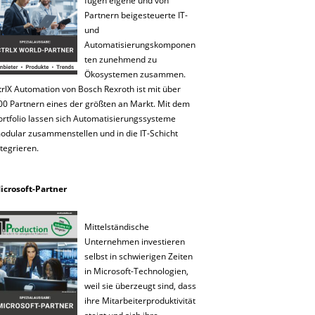
fügen eigene und von
Partnern beigesteuerte IT-
und
Automatisierungskomponen
ten zunehmend zu
Ökosystemen zusammen.
trlX Automation von Bosch Rexroth ist mit über
00 Partnern eines der größten an Markt. Mit dem
ortfolio lassen sich Automatisierungssysteme
odular zusammenstellen und in die IT-Schicht
ntegrieren.
icrosoft-Partner
Mittelständische
Unternehmen investieren
selbst in schwierigen Zeiten
in Microsoft-Technologien,
weil sie überzeugt sind, dass
ihre Mitarbeiterproduktivität