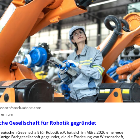
i
e
n
n
S
u
L
t
t
e
e
z
r
u
e
n
e
n
z
r
e
u
n
n
t
g
r
s
u
s
m
y
f
s
ü
t
r
e
R
m
assorn/stock.adobe.com
o
e
remium
b
i
he Gesellschaft für Robotik gegründet
o
n
t
s
Deutschen Gesellschaft für Robotik e.V. hat sich im März 2026 eine neue
tzige Fachgesellschaft gegründet, die die Förderung von Wissenschaft,
e
V