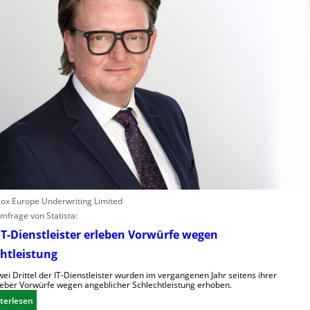
scox Europe Underwriting Limited
mfrage von Statista:
T-Dienstleister erleben Vorwürfe wegen
htleistung
ei Drittel der IT-Dienstleister wurden im vergangenen Jahr seitens ihrer
eber Vorwürfe wegen angeblicher Schlechtleistung erhoben.
:
terlesen