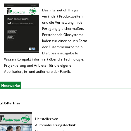
Das Internet of Things
verändert Produktwelten
und die Vernetzung in der
Fertigung gleichermaßen.
Entstehende Ökosysteme
laden zur einer neuen Form
der Zusammenarbeit ein.
Die Spezialausgabe IoT
Wissen Kompakt informiert über die Technologie,
Projektierung und Anbieter für die eigene
Applikation, in- und außerhalb der Fabrik.
r-Netzwerke
trlX-Partner
Hersteller von
Automatisierungstechnik