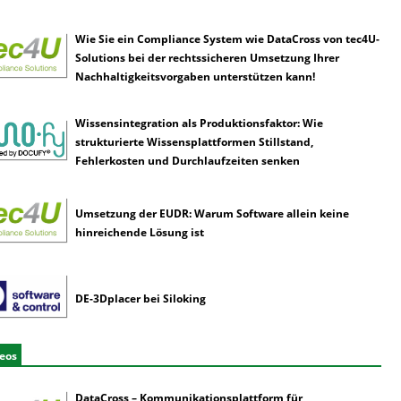
Wie Sie ein Compliance System wie DataCross von tec4U-
Solutions bei der rechtssicheren Umsetzung Ihrer
Nachhaltigkeitsvorgaben unterstützen kann!
Wissensintegration als Produktionsfaktor: Wie
strukturierte Wissensplattformen Stillstand,
Fehlerkosten und Durchlaufzeiten senken
Umsetzung der EUDR: Warum Software allein keine
hinreichende Lösung ist
DE-3Dplacer bei Siloking
eos
DataCross – Kommunikationsplattform für