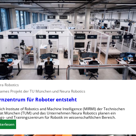
e
p
s
A
a
t
n
e
g
l
r
l
e
e
i
n
f
s
e
c
r
h
i
n
n
e
d
l
ura Robotics
u
l
mes Projekt der TU München und Neura Robotics
s
e
t
ernzentrum für Roboter entsteht
r
r
a
ch Institute of Robotics and Machine Intelligence (MIRMI) der Technischen
i
tät München (TUM) und das Unternehmen Neura Robotics planen ein
u
gs- und Trainingszentrum für Robotik im wissenschaftlichen Bereich.
e
s
:
l
terlesen
z
E
l
u