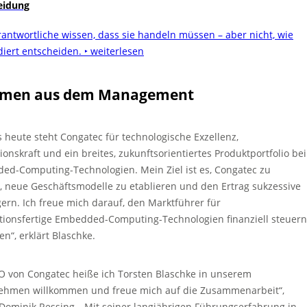
eidung
antwortliche wissen, dass sie handeln müssen – aber nicht, wie
diert entscheiden.
‣ weiterlesen
mmen aus dem Management
s heute steht Congatec für technologische Exzellenz,
ionskraft und ein breites, zukunftsorientiertes Produktportfolio bei
ed-Computing-Technologien. Mein Ziel ist es, Congatec zu
, neue Geschäftsmodelle zu etablieren und den Ertrag sukzessive
gern. Ich freue mich darauf, den Marktführer für
tionsfertige Embedded-Computing-Technologien finanziell steuern
en“, erklärt Blaschke.
O von Congatec heiße ich Torsten Blaschke in unserem
ehmen willkommen und freue mich auf die Zusammenarbeit“,
 Dominik Ressing. „Mit seiner langjährigen Führungserfahrung in