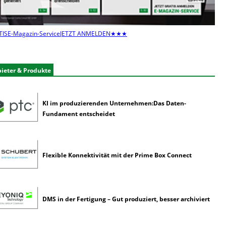
l
t
e
TIS
E-Magazin-Service
JETZT ANMELDEN
★★★
n
e
r
k
ieter & Produkte
ü
n
s
KI im produzierenden Unternehmen:Das Daten-
t
Fundament entscheidet
l
i
c
h
Flexible Konnektivität mit der Prime Box Connect
e
I
n
t
DMS in der Fertigung – Gut produziert, besser archiviert
e
l