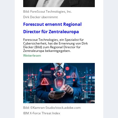
t
e
Bild: ForeScout Technologies, Inc.
r
Dirk Decker übernimmt
e
Forescout ernennt Regional
r
l
Director für Zentraleuropa
e
Forescout Technologies, ein Spezialist für
b
Cybersicherheit, hat die Ernennung von Dirk
Decker (Bild) zum Regional Director für
e
Zentraleuropa bekanntgegeben.
n
:
Weiterlesen
V
F
o
o
r
r
w
e
ü
s
r
c
f
o
e
u
w
t
Bild: ©Kamran-Studio/stock.adobe.com
e
e
IBM X-Force Threat Index
g
r