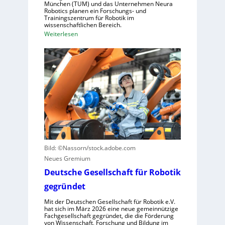
München (TUM) und das Unternehmen Neura
s
n
Robotics planen ein Forschungs- und
t
Trainingszentrum für Robotik im
e
wissenschaftlichen Bereich.
r
l
:
Weiterlesen
i
l
E
e
e
i
l
r
n
l
a
L
e
u
e
S
s
r
t
z
n
e
u
z
u
n
e
e
u
n
r
t
Bild: ©Nassorn/stock.adobe.com
t
u
z
Neues Gremium
r
n
e
u
Deutsche Gesellschaft für Robotik
g
n
m
s
gegründet
f
s
Mit der Deutschen Gesellschaft für Robotik e.V.
ü
y
hat sich im März 2026 eine neue gemeinnützige
r
s
Fachgesellschaft gegründet, die die Förderung
von Wissenschaft, Forschung und Bildung im
R