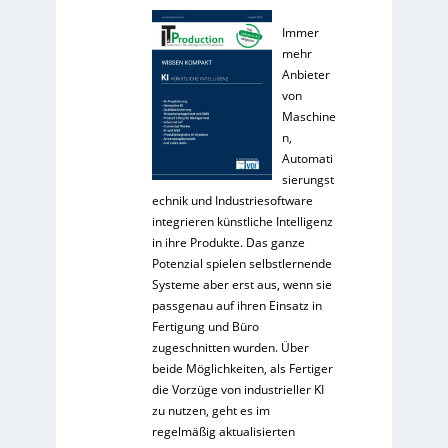
Immer
mehr
Anbieter
von
Maschine
n,
Automati
sierungst
echnik und Industriesoftware
integrieren künstliche Intelligenz
in ihre Produkte. Das ganze
Potenzial spielen selbstlernende
Systeme aber erst aus, wenn sie
passgenau auf ihren Einsatz in
Fertigung und Büro
zugeschnitten wurden. Über
beide Möglichkeiten, als Fertiger
die Vorzüge von industrieller KI
zu nutzen, geht es im
regelmäßig aktualisierten