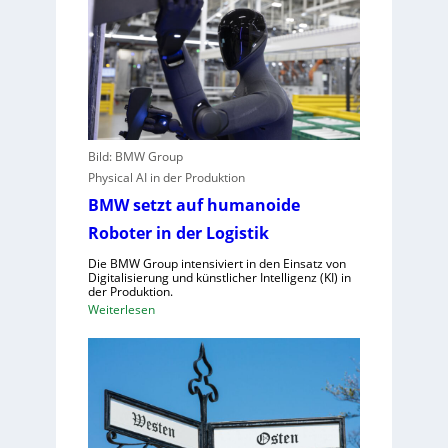
,
e
E
n
U
u
-
t
M
z
a
t
s
e
c
Bild: BMW Group
C
h
Physical AI in der Produktion
l
i
o
BMW setzt auf humanoide
n
u
Roboter in der Logistik
e
d
n
Die BMW Group intensiviert in den Einsatz von
-
v
Digitalisierung und künstlicher Intelligenz (KI) in
K
der Produktion.
e
a
:
Weiterlesen
r
p
B
o
a
M
r
z
W
d
i
s
n
t
e
u
ä
t
n