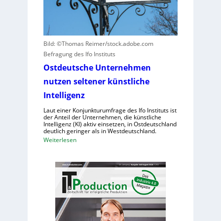
t
z
g
e
t
u
n
a
n
v
u
d
Bild: ©Thomas Reimer/stock.adobe.com
e
f
N
Befragung des Ifo Instituts
r
h
I
u
u
Ostdeutsche Unternehmen
S
r
m
nutzen seltener künstliche
-
s
a
2
Intelligenz
a
n
c
o
Laut einer Konjunkturumfrage des Ifo Instituts ist
h
der Anteil der Unternehmen, die künstliche
i
Intelligenz (KI) aktiv einsetzen, in Ostdeutschland
e
d
deutlich geringer als in Westdeutschland.
n
e
:
Weiterlesen
h
R
O
o
o
s
h
b
t
e
o
d
K
t
e
o
e
u
s
r
t
t