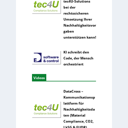
tec4U-Solutions
bei der
rechtssicheren
Umsetzung Ihrer
Nachhaltigkeitsvor
gaben
unterstützen kann!
KI schreibt den
Code, der Mensch
orchestriert
Videos
DataCross –
Kommunikationsp
lattform für
Nachhaltigkeitsda
ten (Material
Compliance, CO2,
LkSG & EUDR)