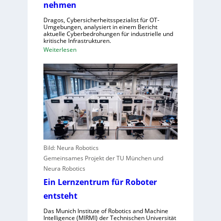
f
f
nehmen
e
ü
Dragos, Cybersicherheitsspezialist für OT-
r
r
Umgebungen, analysiert in einem Bericht
n
aktuelle Cyberbedrohungen für industrielle und
Z
kritische Infrastrukturen.
,
e
:
Weiterlesen
S
n
W
c
t
i
h
r
e
w
a
A
a
l
n
c
e
g
h
u
r
s
r
e
t
o
i
e
Bild: Neura Robotics
p
f
l
Gemeinsames Projekt der TU München und
a
e
l
Neura Robotics
r
e
Ein Lernzentrum für Roboter
i
n
n
entsteht
s
d
c
Das Munich Institute of Robotics and Machine
u
Intelligence (MIRMI) der Technischen Universität
h