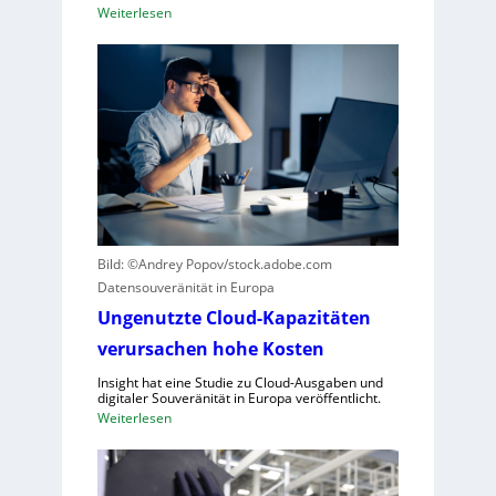
:
Weiterlesen
f
E
ü
i
r
n
R
k
o
u
b
r
o
z
t
e
i
r
k
B
g
Bild: ©Andrey Popov/stock.adobe.com
l
e
Datensouveränität in Europa
i
g
c
Ungenutzte Cloud-Kapazitäten
r
k
verursachen hohe Kosten
ü
a
n
Insight hat eine Studie zu Cloud-Ausgaben und
u
d
digitaler Souveränität in Europa veröffentlicht.
f
e
:
Weiterlesen
C
t
U
R
n
A
g