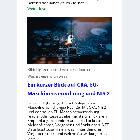
t
Bereich der Robotik zum Ziel hat.
o
e
:
Weiterlesen
b
m
D
o
e
e
t
i
u
e
n
t
r
s
s
e
V
c
n
i
h
t
s
e
s
i
G
Bild: ©greenbutterfly/stock.adobe.com
t
e
e
Was ist eigentlich was?
e
r
s
Ein kurzer Blick auf CRA, EU-
h
n
e
t
e
Maschinenverordnung und NIS-2
l
h
l
Gezielte Cyberangriffe auf Anlagen und
m
s
Maschinen sind längst Realität. Mit CRA, NIS2
und der neuen EU-Maschinenverordnung
e
c
reagiert der Gesetzgeber nicht nur mit klaren
n
h
Empfehlungen, sondern auch mit konkreten
Meldepflichten, Vorgaben und Sanktionen. NTT
a
Data fasst zusammen, was hinter den drei
f
Vorgaben steckt und welche Auswirkungen sie
haben.
t