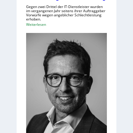
Gegen zwei Drittel der IT-Dienstleister wurden
im vergangenen Jahr seitens ihrer Auftraggeber
Vorwürfe wegen angeblicher Schlechtleistung
erhoben.
:
Weiterlesen
M
e
h
r
I
T
-
D
i
e
n
s
t
l
e
i
s