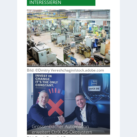
INTERESSIEREN
Wie ist der Stand der OT-Sicherheit?
Bild: ©Dmitry Vereshchagin/stock.adobe.com
Grossenbacher Automation
erweitert CtrlX OS-Ökosystem