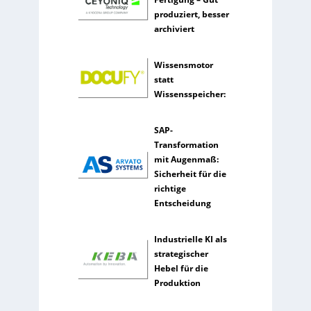
l
produziert, besser
l
archiviert
i
g
e
Wissensmotor
n
statt
z
Wissensspeicher:
SAP-
Transformation
mit Augenmaß:
Sicherheit für die
richtige
Entscheidung
Industrielle KI als
strategischer
Hebel für die
Produktion