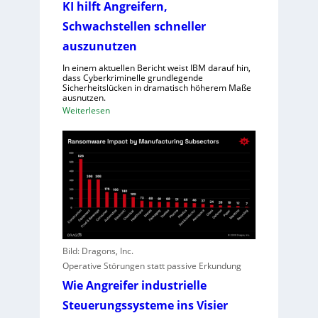
e
KI hilft Angreifern,
n
n
Schwachstellen schneller
e
S
n
auszunutzen
c
n
h
In einem aktuellen Bericht weist IBM darauf hin,
t
dass Cyberkriminelle grundlegende
l
R
Sicherheitslücken in dramatisch höherem Maße
e
ausnutzen.
e
c
:
Weiterlesen
g
h
K
i
t
I
o
l
h
n
e
i
a
i
l
l
s
f
D
t
t
i
u
A
r
n
n
e
Bild: Dragons, Inc.
g
g
c
Operative Störungen statt passive Erkundung
r
t
Wie Angreifer industrielle
e
o
i
Steuerungssysteme ins Visier
r