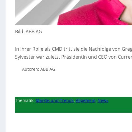
Bild: ABB AG
In ihrer Rolle als CMD tritt sie die Nachfolge von G
Sylvester war zuletzt Präsidentin und CEO von Curre
Autoren: ABB AG
Thematik:
Märkte und Trends
,
Allgemein
,
News