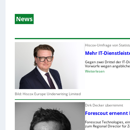
News
Hiscox-Umfrage von Statist
Mehr IT-Dienstleis
Gegen zwei Drittel der IT-D
Vorwürfe wegen angeblicher
:
Weiterlesen
M
e
h
Bild: Hiscox Europe Underwriting Limited
r
I
Dirk Decker übernimmt
T
Forescout ernennt 
-
D
Forescout Technologies, ein
i
zum Regional Director für 