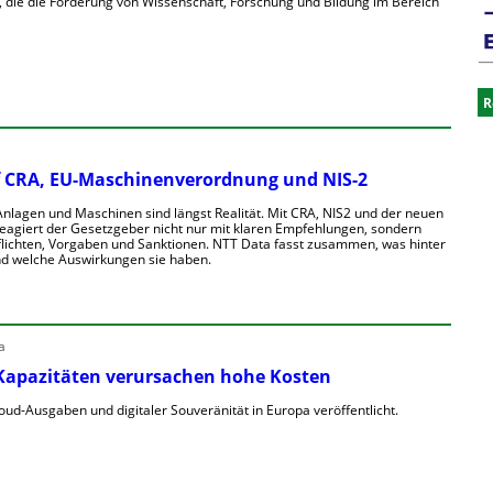
, die die Förderung von Wissenschaft, Forschung und Bildung im Bereich
R
uf CRA, EU-Maschinenverordnung und NIS-2
Anlagen und Maschinen sind längst Realität. Mit CRA, NIS2 und der neuen
agiert der Gesetzgeber nicht nur mit klaren Empfehlungen, sondern
lichten, Vorgaben und Sanktionen. NTT Data fasst zusammen, was hinter
nd welche Auswirkungen sie haben.
a
Kapazitäten verursachen hohe Kosten
loud-Ausgaben und digitaler Souveränität in Europa veröffentlicht.