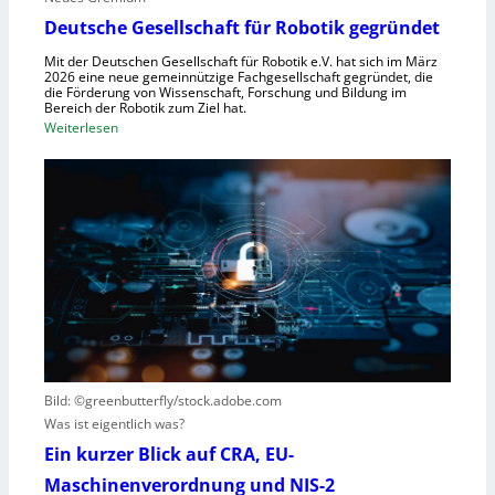
s
ü
Deutsche Gesellschaft für Robotik gegründet
s
r
y
Mit der Deutschen Gesellschaft für Robotik e.V. hat sich im März
R
2026 eine neue gemeinnützige Fachgesellschaft gegründet, die
s
die Förderung von Wissenschaft, Forschung und Bildung im
o
t
Bereich der Robotik zum Ziel hat.
b
e
:
Weiterlesen
o
m
D
t
e
e
e
i
u
r
n
t
e
s
s
n
V
c
t
i
h
s
s
e
t
i
G
e
e
e
h
r
s
t
Bild: ©greenbutterfly/stock.adobe.com
n
e
Was ist eigentlich was?
e
l
h
l
Ein kurzer Blick auf CRA, EU-
m
s
Maschinenverordnung und NIS-2