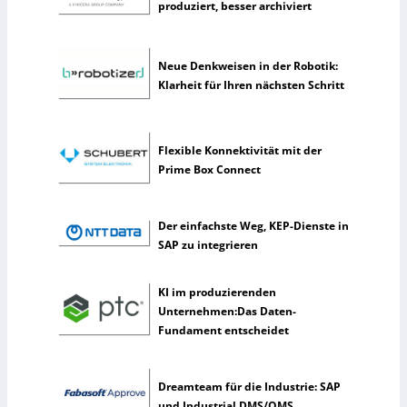
produziert, besser archiviert
s
t
l
Neue Denkweisen in der Robotik:
i
Klarheit für Ihren nächsten Schritt
c
h
e
I
Flexible Konnektivität mit der
n
Prime Box Connect
t
e
l
Der einfachste Weg, KEP-Dienste in
l
SAP zu integrieren
i
g
KI im produzierenden
e
Unternehmen:Das Daten-
n
Fundament entscheidet
z
Dreamteam für die Industrie: SAP
und Industrial DMS/QMS