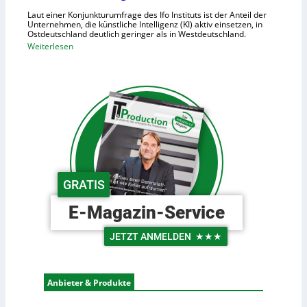
i
h
Laut einer Konjunkturumfrage des Ifo Instituts ist der Anteil der
d
o
Unternehmen, die künstliche Intelligenz (KI) aktiv einsetzen, in
e
Ostdeutschland deutlich geringer als in Westdeutschland.
h
R
:
Weiterlesen
e
o
O
K
b
s
o
o
t
s
t
d
t
e
e
e
r
u
n
i
t
n
s
d
c
GRATIS
e
h
r
e
E-Magazin-Service
L
U
o
n
JETZT ANMELDEN
★★★
g
t
i
e
s
r
Anbieter & Produkte
t
n
i
e