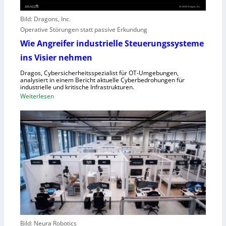
t
r
o
e
Bild: Dragons, Inc.
r
i
Operative Störungen statt passive Erkundung
f
f
Wie Angreifer industrielle Steuerungssysteme
ü
e
ins Visier nehmen
r
r
Z
n
Dragos, Cybersicherheitsspezialist für OT-Umgebungen,
e
analysiert in einem Bericht aktuelle Cyberbedrohungen für
,
industrielle und kritische Infrastrukturen.
n
S
:
Weiterlesen
t
c
W
r
h
i
a
w
e
l
a
A
e
c
n
u
h
g
r
s
r
o
t
e
p
e
i
a
l
f
l
e
e
r
Bild: Neura Robotics