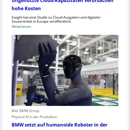
Ungenutzte Cloud-Kapazitäten verursachen
e
f
hohe Kosten
t
C
Insight hat eine Studie zu Cloud-Ausgaben und digitaler
R
Souveränität in Europa veröffentlicht.
A
:
Weiterlesen
,
U
E
n
U
g
-
e
M
n
a
u
s
t
c
z
h
t
i
e
n
C
e
l
n
o
v
Bild: BMW Group
u
e
Physical AI in der Produktion
d
r
-
BMW setzt auf humanoide Roboter in der
o
K