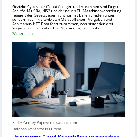
e
c
Gezielte Cyberangriffe auf Anlagen und Maschinen sind längst
n
h
Realität. Mit CRA, NIS2 und der neuen EU-Maschinenverordnung
a
reagiert der Gesetzgeber nicht nur mit klaren Empfehlungen,
sondern auch mit konkreten Meldepflichten, Vorgaben und
f
Sanktionen. NTT Data fasst zusammen, was hinter den drei
t
Vorgaben steckt und welche Auswirkungen sie haben.
f
:
Weiterlesen
ü
E
r
i
R
n
o
k
b
u
o
r
t
z
i
e
k
r
g
B
e
l
g
i
r
c
Bild: ©Andrey Popov/stock.adobe.com
ü
k
Datensouveränität in Europa
n
a
d
u