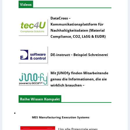
Videos
DataCross –
Kommunikationsplattform für
Nachhaltigkeitsdaten (Material
Compliance, CO2, LkSG & EUDR)
DE-instruct – Beispiel Schreinerei
Mit JUNOfy finden Mitarbeitende
genau die Informationen, die sie
wirklich brauchen –
Reihe Wissen Kompakt
MES Manufacturing Execution Systems
Um alle Potenziale eines