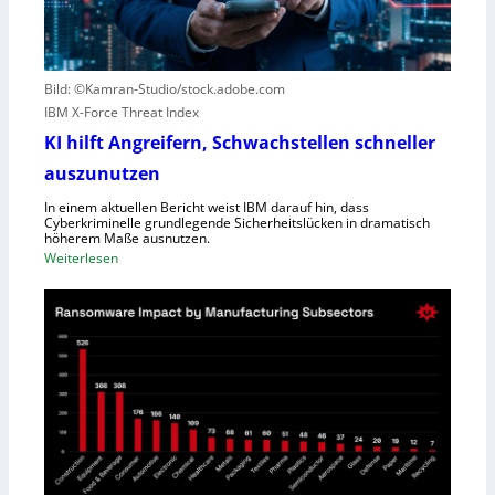
S
t
c
e
h
r
l
Bild: ©Kamran-Studio/stock.adobe.com
n
e
IBM X-Force Threat Index
e
c
n
KI hilft Angreifern, Schwachstellen schneller
h
n
t
auszunutzen
t
l
R
In einem aktuellen Bericht weist IBM darauf hin, dass
e
Cyberkriminelle grundlegende Sicherheitslücken in dramatisch
e
i
höherem Maße ausnutzen.
g
s
:
Weiterlesen
i
t
K
o
u
I
n
n
h
a
g
i
l
l
D
f
i
t
r
A
e
n
c
g