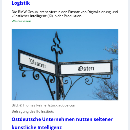
Logistik
r
a
d
Die BMW Group intensiviert in den Einsatz von Digitalisierung und
p
n
künstlicher Intelligenz (KI) in der Produktion.
a
:
Weiterlesen
u
z
B
n
i
M
g
t
W
u
ä
s
n
t
e
d
e
t
N
n
z
I
v
t
S
e
a
-
r
u
2
u
f
r
h
s
u
a
Bild: ©Thomas Reimer/stock.adobe.com
m
c
Befragung des Ifo Instituts
a
h
n
Ostdeutsche Unternehmen nutzen seltener
e
o
künstliche Intelligenz
n