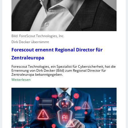
r
e
r
l
e
b
Bild: ForeScout Technologies, Inc.
e
Dirk Decker übernimmt
n
Forescout ernennt Regional Director für
V
o
Zentraleuropa
r
Forescout Technologies, ein Spezialist für Cybersicherheit, hat die
w
Ernennung von Dirk Decker (Bild) zum Regional Director für
ü
Zentraleuropa bekanntgegeben.
:
Weiterlesen
r
F
f
o
e
r
w
e
e
s
g
c
e
o
n
u