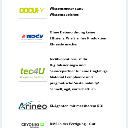
k
h
Wissensmotor statt
m
Wissensspeicher:
e
n
n
Ohne Datenordnung keine
u
Effizienz: Wie Sie Ihre Produktion
t
KI-ready machen
z
e
tec4U-Solutions ist Ihr
n
Digitalisierungs- und
s
Servicepartner für eine tragfähige
e
Material Compliance und
l
pragmatische Sustainability!
t
Schnell, agil, wirtschaftlich.
e
n
e
KI-Agenten mit messbarem ROI
r
k
ü
DMS in der Fertigung – Gut
n