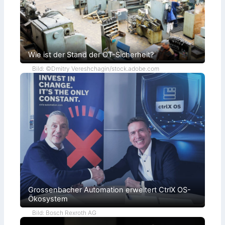
Wie ist der Stand der OT-Sicherheit?
Bild: ©Dmitry Vereshchagin/stock.adobe.com
Grossenbacher Automation erweitert CtrlX OS-
Ökosystem
Bild: Bosch Rexroth AG