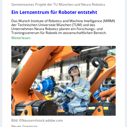
n
i
Gemeinsames Projekt der TU München und Neura Robotics
s
n
Ein Lernzentrum für Roboter entsteht
c
d
h
Das Munich Institute of Robotics and Machine Intelligence (MIRMI)
u
der Technischen Universität München (TUM) und das
n
s
Unternehmen Neura Robotics planen ein Forschungs- und
e
Trainingszentrum für Robotik im wissenschaftlichen Bereich.
t
:
Weiterlesen
l
r
E
l
i
i
e
e
n
r
l
L
a
l
e
u
e
r
s
S
n
z
t
z
u
e
e
n
u
n
u
e
t
t
r
r
z
u
u
e
n
Bild: ©Nassorn/stock.adobe.com
m
n
g
Neues Gremium
f