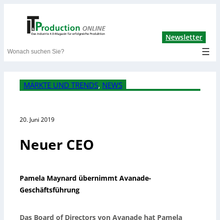
Lin
Newsletter
Search
MÄRKTE UND TRENDS
, 
NEWS
20. Juni 2019
Neuer CEO
Pamela Maynard übernimmt Avanade-
Geschäftsführung
Das Board of Directors von Avanade hat Pamela