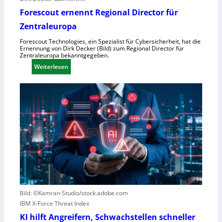
n
V
Forescout ernennt Regional Director für
o
Zentraleuropa
r
Forescout Technologies, ein Spezialist für Cybersicherheit, hat die
w
Ernennung von Dirk Decker (Bild) zum Regional Director für
ü
Zentraleuropa bekanntgegeben.
r
:
Weiterlesen
f
F
e
o
w
r
e
e
g
s
e
c
n
o
S
u
c
t
h
e
l
r
e
n
Bild: ©Kamran-Studio/stock.adobe.com
c
e
IBM X-Force Threat Index
h
n
KI hilft Angreifern, Schwachstellen schneller
t