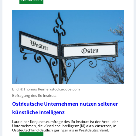
n
B
i
g
M
t
u
W
ä
n
s
t
d
e
e
N
t
n
I
z
v
S
t
e
-
a
r
2
u
u
f
r
h
s
u
a
m
c
Bild: ©Thomas Reimer/stock.adobe.com
a
h
Befragung des Ifo Instituts
n
e
Ostdeutsche Unternehmen nutzen seltener
o
n
künstliche Intelligenz
i
h
d
o
Laut einer Konjunkturumfrage des Ifo Instituts ist der Anteil der
Unternehmen, die künstliche Intelligenz (KI) aktiv einsetzen, in
e
h
Ostdeutschland deutlich geringer als in Westdeutschland.
R
e