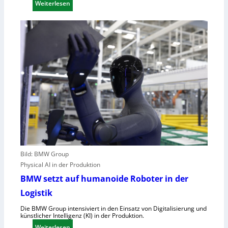
:
Weiterlesen
,
U
E
n
U
g
-
e
M
n
a
u
s
t
c
z
h
t
i
e
n
C
e
l
n
o
v
u
e
Bild: BMW Group
d
r
Physical AI in der Produktion
-
o
BMW setzt auf humanoide Roboter in der
K
r
Logistik
a
d
p
n
Die BMW Group intensiviert in den Einsatz von Digitalisierung und
künstlicher Intelligenz (KI) in der Produktion.
a
u
:
Weiterlesen
z