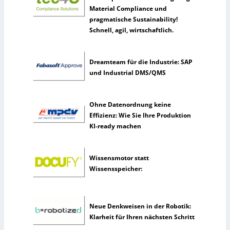
i
Material Compliance und
c
pragmatische Sustainability!
h
Schnell, agil, wirtschaftlich.
e
I
n
Dreamteam für die Industrie: SAP
t
und Industrial DMS/QMS
e
l
l
Ohne Datenordnung keine
i
Effizienz: Wie Sie Ihre Produktion
g
KI-ready machen
e
n
z
Wissensmotor statt
Wissensspeicher:
Neue Denkweisen in der Robotik:
Klarheit für Ihren nächsten Schritt