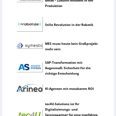
becos – Zukunft entsteht in der
n
Produktion
n
u
t
Stille Revolution in der Robotik
z
e
n
s
MES muss heute kein Großprojekt
e
mehr sein
l
t
SAP-Transformation mit
e
Augenmaß: Sicherheit für die
n
richtige Entscheidung
e
r
k
KI-Agenten mit messbarem ROI
ü
n
s
tec4U-Solutions ist Ihr
t
Digitalisierungs- und
l
Servicepartner für eine tragfähige