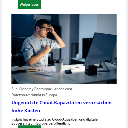
f
:
Weiterlesen
ü
E
r
i
R
n
o
k
b
u
o
r
t
z
i
e
k
r
g
B
e
l
g
i
r
c
ü
k
Bild: ©Andrey Popov/stock.adobe.com
n
a
Datensouveränität in Europa
d
u
Ungenutzte Cloud-Kapazitäten verursachen
e
f
t
hohe Kosten
C
R
Insight hat eine Studie zu Cloud-Ausgaben und digitaler
Souveränität in Europa veröffentlicht.
A