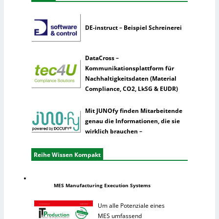
DE-instruct – Beispiel Schreinerei
DataCross –
Kommunikationsplattform für
Nachhaltigkeitsdaten (Material
Compliance, CO2, LkSG & EUDR)
Mit JUNOfy finden Mitarbeitende
genau die Informationen, die sie
wirklich brauchen –
Reihe Wissen Kompakt
MES Manufacturing Execution Systems
Um alle Potenziale eines
MES umfassend