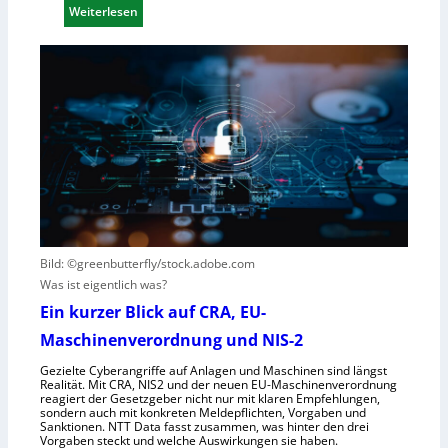
m
:
Weiterlesen
o
e
D
t
i
e
e
n
u
r
s
t
e
V
s
n
i
c
t
s
h
s
i
e
t
e
G
e
r
e
h
n
s
t
e
e
Bild: ©greenbutterfly/stock.adobe.com
h
l
Was ist eigentlich was?
m
l
Ein kurzer Blick auf CRA, EU-
e
s
Maschinenverordnung und NIS-2
n
c
h
Gezielte Cyberangriffe auf Anlagen und Maschinen sind längst
Realität. Mit CRA, NIS2 und der neuen EU-Maschinenverordnung
a
reagiert der Gesetzgeber nicht nur mit klaren Empfehlungen,
f
sondern auch mit konkreten Meldepflichten, Vorgaben und
Sanktionen. NTT Data fasst zusammen, was hinter den drei
t
Vorgaben steckt und welche Auswirkungen sie haben.