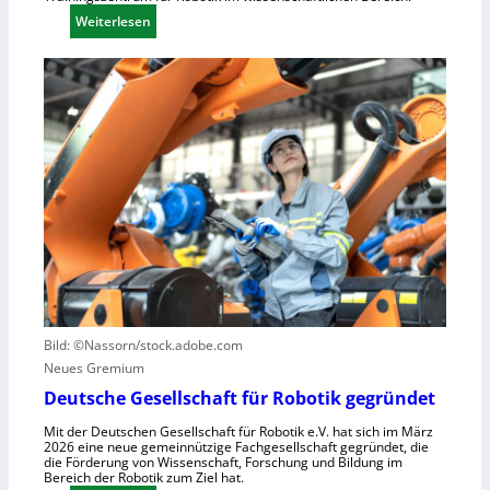
l
r
:
Weiterlesen
l
i
E
e
e
i
r
l
n
a
l
L
u
e
e
s
S
r
z
t
n
u
e
z
n
u
e
u
e
n
t
r
t
z
u
r
e
n
u
n
g
m
Bild: ©Nassorn/stock.adobe.com
s
f
Neues Gremium
s
ü
Deutsche Gesellschaft für Robotik gegründet
y
r
Mit der Deutschen Gesellschaft für Robotik e.V. hat sich im März
s
R
2026 eine neue gemeinnützige Fachgesellschaft gegründet, die
t
o
die Förderung von Wissenschaft, Forschung und Bildung im
Bereich der Robotik zum Ziel hat.
e
b