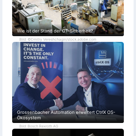
Wie ist der Stand der OT-Sicherheit?
Bild: ©Dmitry Vereshchagin/stock.adobe.com
Grossenbacher Automation erweitert CtrlX OS-
Ökosystem
Bild: Bosch Rexroth AG