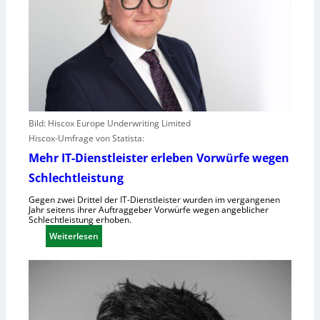
Bild: Hiscox Europe Underwriting Limited
Hiscox-Umfrage von Statista:
Mehr IT-Dienstleister erleben Vorwürfe wegen
Schlechtleistung
Gegen zwei Drittel der IT-Dienstleister wurden im vergangenen
Jahr seitens ihrer Auftraggeber Vorwürfe wegen angeblicher
Schlechtleistung erhoben.
:
Weiterlesen
M
e
h
r
I