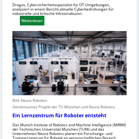
n
e
Dragos, Cybersicherheitsspezialist für OT-Umgebungen,
,
analysiert in einem Bericht aktuelle Cyberbedrohungen für
n
industrielle und kritische Infrastrukturen.
S
t
:
Weiterlesen
c
r
W
h
a
i
w
l
e
a
e
A
c
u
n
h
r
g
s
o
r
t
p
e
e
a
i
l
f
l
e
e
r
n
Bild: Neura Robotics
i
s
Gemeinsames Projekt der TU München und Neura Robotics
n
c
Ein Lernzentrum für Roboter entsteht
d
h
u
Das Munich Institute of Robotics and Machine Intelligence (MIRMI)
n
der Technischen Universität München (TUM) und das
s
e
Unternehmen Neura Robotics planen ein Forschungs- und
t
Trainingszentrum für Robotik im wissenschaftlichen Bereich.