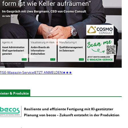
n
n
u
t
z
e
n
s
e
l
t
e
TIS
E-Magazin-Service
JETZT ANMELDEN
★★★
n
e
r
k
ieter & Produkte
ü
n
Resiliente und effiziente Fertigung mit KI-gestützter
s
Planung von becos – Zukunft entsteht in der Produktion
t
l