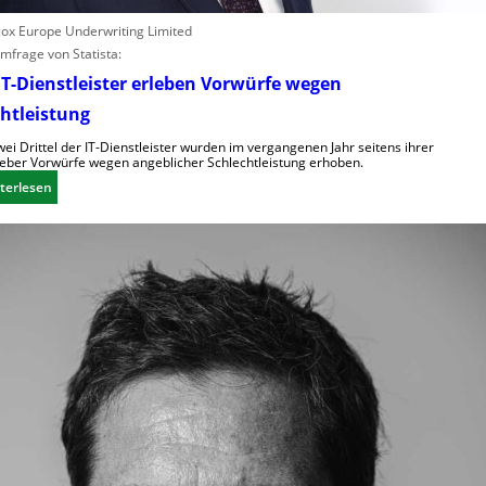
scox Europe Underwriting Limited
mfrage von Statista:
T-Dienstleister erleben Vorwürfe wegen
htleistung
ei Drittel der IT-Dienstleister wurden im vergangenen Jahr seitens ihrer
eber Vorwürfe wegen angeblicher Schlechtleistung erhoben.
:
terlesen
M
e
h
r
I
T
-
D
i
e
n
s
t