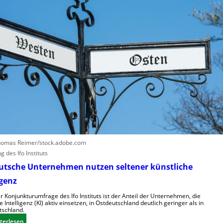
e
e
t
r
z
u
t
r
a
s
u
a
f
c
h
h
u
e
m
n
a
h
n
o
o
h
i
e
homas Reimer/stock.adobe.com
d
K
 des Ifo Instituts
e
o
utsche Unternehmen nutzen seltener künstliche
R
s
igenz
o
t
b
e
r Konjunkturumfrage des Ifo Instituts ist der Anteil der Unternehmen, die
o
e Intelligenz (KI) aktiv einsetzen, in Ostdeutschland deutlich geringer als in
n
schland.
t
:
terlesen
e