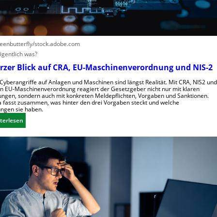
e
l
l
s
reenbutterfly/stock.adobe.com
c
igentlich was?
h
urzer Blick auf CRA, EU-Maschinenverordnung und NIS-2
a
f
 Cyberangriffe auf Anlagen und Maschinen sind längst Realität. Mit CRA, NIS2 und
n EU-Maschinenverordnung reagiert der Gesetzgeber nicht nur mit klaren
t
ngen, sondern auch mit konkreten Meldepflichten, Vorgaben und Sanktionen.
f
 fasst zusammen, was hinter den drei Vorgaben steckt und welche
ngen sie haben.
ü
r
:
terlesen
R
E
o
i
b
n
o
k
t
u
i
r
k
z
g
e
e
r