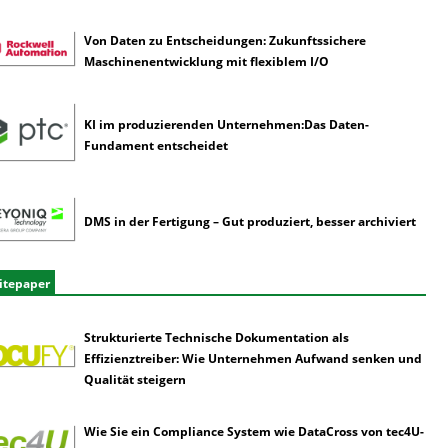
Von Daten zu Entscheidungen: Zukunftssichere
Maschinenentwicklung mit flexiblem I/O
KI im produzierenden Unternehmen:Das Daten-
Fundament entscheidet
DMS in der Fertigung – Gut produziert, besser archiviert
itepaper
Strukturierte Technische Dokumentation als
Effizienztreiber: Wie Unternehmen Aufwand senken und
Qualität steigern
Wie Sie ein Compliance System wie DataCross von tec4U-