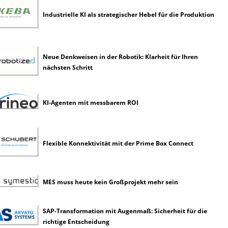
i
c
Industrielle KI als strategischer Hebel für die Produktion
h
e
I
n
Neue Denkweisen in der Robotik: Klarheit für Ihren
t
nächsten Schritt
e
l
l
KI-Agenten mit messbarem ROI
i
g
e
n
Flexible Konnektivität mit der Prime Box Connect
z
MES muss heute kein Großprojekt mehr sein
SAP-Transformation mit Augenmaß: Sicherheit für die
richtige Entscheidung