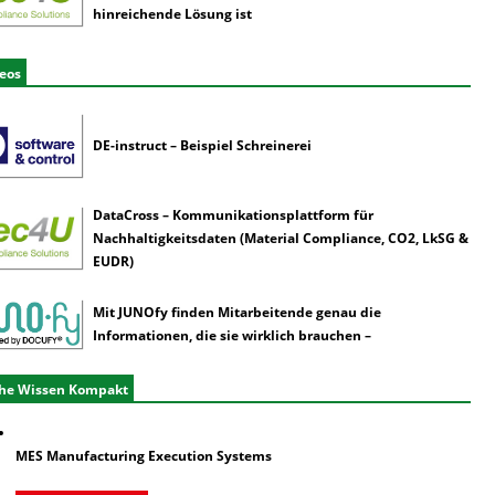
hinreichende Lösung ist
eos
DE-instruct – Beispiel Schreinerei
DataCross – Kommunikationsplattform für
Nachhaltigkeitsdaten (Material Compliance, CO2, LkSG &
EUDR)
Mit JUNOfy finden Mitarbeitende genau die
Informationen, die sie wirklich brauchen –
he Wissen Kompakt
MES Manufacturing Execution Systems