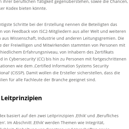
ihrer beruflichen Tätigkeit gegenüberstehen, sowie die Chancen,
ser Kodex bieten könnte.
htigste Schritte bei der Erstellung nennen die Beteiligten das
n von Feedback von ISC2-Mitgliedern aus aller Welt und weiteren
 aus Wissenschaft, Industrie und anderen Leitungsgremien. Die
e der Freiwilligen und Mitwirkenden stammten von Personen mit
hiedlichem Erfahrungsniveau, von Inhabern des Zertifikats
ied in Cybersecurity‘ (CC) bis hin zu Personen mit fortgeschrittenen
kationen wie dem ‚Certified Information Systems Security
ional‘ (CISSP). Damit wollen die Ersteller sicherstellen, dass die
lien für alle Fachleute der Branche geeignet sind.
 Leitprinzipien
ex basiert auf den zwei Leitprinzipien ‚Ethik‘ und ‚Berufliches
en‘. Im Abschnitt ‚Ethik‘ werden Themen wie Integrität,