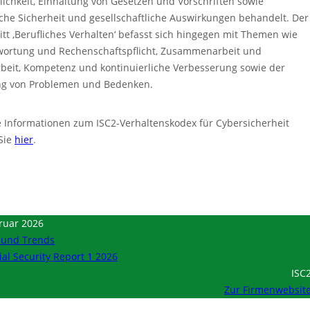
lichkeit, Einhaltung von Gesetzen und Vorschriften sowie
iche Sicherheit und gesellschaftliche Auswirkungen behandelt. Der
tt ‚Berufliches Verhalten‘ befasst sich hingegen mit Themen wie
wortung und Rechenschaftspflicht, Zusammenarbeit und
beit, Kompetenz und kontinuierliche Verbesserung sowie der
g von Problemen und Bedenken.
 Informationen zum ISC2-Verhaltenskodex für Cybersicherheit
Sie
hier
.
ruar 2026
 und Trends
ial Security Report 1 2026
ISC
Zur Firmenwebsit