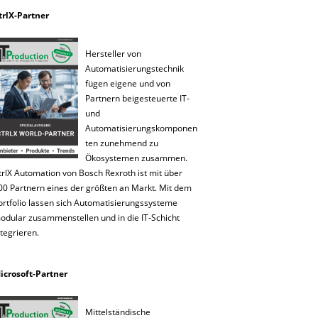
trlX-Partner
Hersteller von
Automatisierungstechnik
fügen eigene und von
Partnern beigesteuerte IT-
und
Automatisierungskomponen
ten zunehmend zu
Ökosystemen zusammen.
trlX Automation von Bosch Rexroth ist mit über
00 Partnern eines der größten an Markt. Mit dem
ortfolio lassen sich Automatisierungssysteme
odular zusammenstellen und in die IT-Schicht
ntegrieren.
icrosoft-Partner
Mittelständische