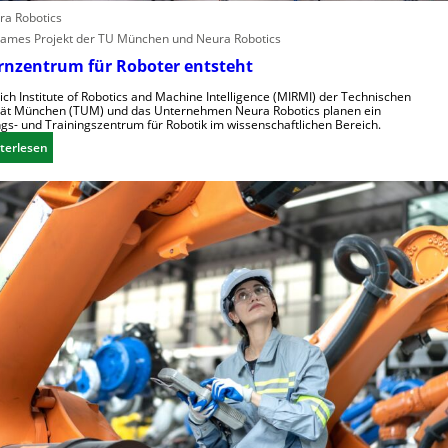
d
l
ura Robotics
u
l
mes Projekt der TU München und Neura Robotics
s
e
t
ernzentrum für Roboter entsteht
r
r
a
ch Institute of Robotics and Machine Intelligence (MIRMI) der Technischen
i
tät München (TUM) und das Unternehmen Neura Robotics planen ein
u
gs- und Trainingszentrum für Robotik im wissenschaftlichen Bereich.
e
s
:
l
terlesen
z
E
l
u
i
e
n
n
S
u
L
t
t
e
e
z
r
u
e
n
e
n
z
r
e
u
n
n
t
g
r
s
u
s
m
y