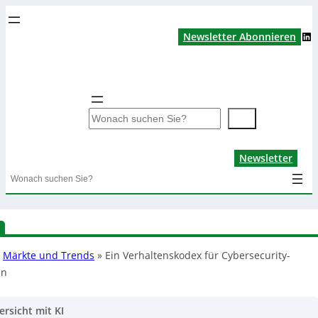
LinkedIn
Newsletter Abonnieren
S
u
c
Lin
Newsletter
h
Search
e
n
»
Märkte und Trends
»
Ein Verhaltenskodex für Cybersecurity-
en
ersicht mit KI