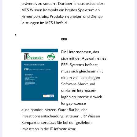
präventiv zu steuern. Darüber hinaus präsentiert
MES Wissen Kompakt ein breites Spektrum an
Firmenportraits, Produkt- neuheiten und Dienst-
leistungen im MES-Umfeld.
ERP
Ein Unternehmen, das
sich mit der Auswahl eines
ERP- Systems befasst,
muss sich gleichsam mit
einem viel- schichtigen
Software-Markt und
unklaren Interessen-
lagen an interne Abwick-
lungsprozesse
auseinander- setzen. Guter Rat bei der
Investitionsentscheidung ist teuer. ERP Wissen
Kompakt unterstützt Sie bei der gezielten
Investition in die IT-Infrastruktur.