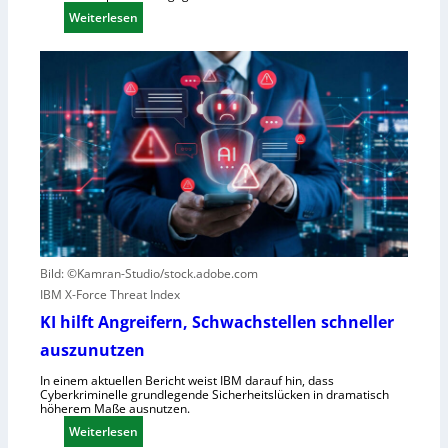
r
:
Weiterlesen
f
F
e
o
w
r
e
e
g
s
e
c
n
o
S
u
c
t
h
e
l
r
e
n
Bild: ©Kamran-Studio/stock.adobe.com
c
e
IBM X-Force Threat Index
h
n
KI hilft Angreifern, Schwachstellen schneller
t
n
l
auszunutzen
t
e
R
In einem aktuellen Bericht weist IBM darauf hin, dass
i
Cyberkriminelle grundlegende Sicherheitslücken in dramatisch
e
höherem Maße ausnutzen.
s
g
:
t
Weiterlesen
i