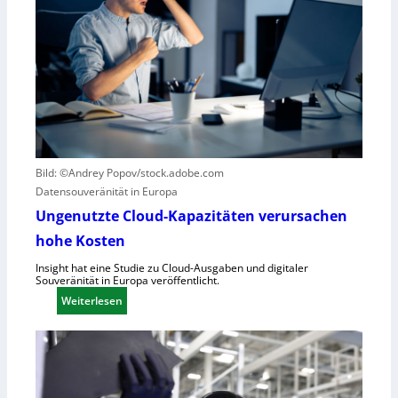
u
o
r
t
z
i
e
k
r
g
B
e
l
g
i
r
c
ü
k
Bild: ©Andrey Popov/stock.adobe.com
n
a
Datensouveränität in Europa
d
u
Ungenutzte Cloud-Kapazitäten verursachen
e
f
t
hohe Kosten
C
R
Insight hat eine Studie zu Cloud-Ausgaben und digitaler
Souveränität in Europa veröffentlicht.
A
:
Weiterlesen
,
U
E
n
U
g
-
e
M
n
a