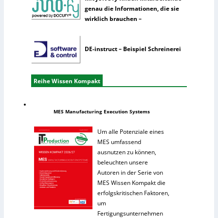
genau die Informationen, die sie
wirklich brauchen –
DE-instruct – Beispiel Schreinerei
Reihe Wissen Kompakt
MES Manufacturing Execution Systems
Um alle Potenziale eines
MES umfassend
ausnutzen zu können,
beleuchten unsere
Autoren in der Serie von
MES Wissen Kompakt die
erfolgskritischen Faktoren,
um
Fertigungsunternehmen