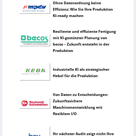
e
Ohne Datenordnung keine
n
Effizienz: Wie Sie Ihre Produktion
s
KI-ready machen
e
l
Resiliente und effiziente Fertigung
t
mit KI-gestützter Planung von
e
becos – Zukunft entsteht in der
n
Produktion
e
r
k
Industrielle KI als strategischer
ü
Hebel für die Produktion
n
s
t
Von Daten zu Entscheidungen:
l
Zukunftssichere
i
Maschinenentwicklung mit
c
flexiblem I/O
h
e
I
Ihr nächster Audit zeigt nicht Ihre
n