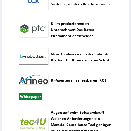
Systeme, sondern Ihre Governance
t
e
l
KI im produzierenden
l
Unternehmen:Das Daten-
i
Fundament entscheidet
g
e
n
Neue Denkweisen in der Robotik:
z
Klarheit für Ihren nächsten Schritt
KI-Agenten mit messbarem ROI
Whitepaper
Augen auf beim Softwarekauf!
Welchen Anforderungen ein
Material Compliance Tool genügen
muss, um Rechtssicherheit