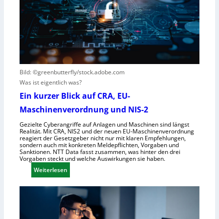
n
i
c
t
s
h
s
i
e
t
e
G
e
r
e
h
n
s
t
e
e
Bild: ©greenbutterfly/stock.adobe.com
h
l
Was ist eigentlich was?
m
l
Ein kurzer Blick auf CRA, EU-
e
s
Maschinenverordnung und NIS-2
n
c
h
Gezielte Cyberangriffe auf Anlagen und Maschinen sind längst
Realität. Mit CRA, NIS2 und der neuen EU-Maschinenverordnung
a
reagiert der Gesetzgeber nicht nur mit klaren Empfehlungen,
f
sondern auch mit konkreten Meldepflichten, Vorgaben und
Sanktionen. NTT Data fasst zusammen, was hinter den drei
t
Vorgaben steckt und welche Auswirkungen sie haben.
f
:
Weiterlesen
ü
E
r
i
R
n
o
k
b