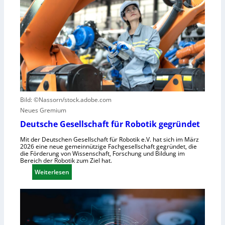
e
e
s
S
r
z
t
n
u
e
z
n
u
e
u
e
n
t
r
t
z
u
r
e
n
u
n
g
m
Bild: ©Nassorn/stock.adobe.com
s
f
Neues Gremium
s
ü
Deutsche Gesellschaft für Robotik gegründet
y
r
Mit der Deutschen Gesellschaft für Robotik e.V. hat sich im März
s
R
2026 eine neue gemeinnützige Fachgesellschaft gegründet, die
t
o
die Förderung von Wissenschaft, Forschung und Bildung im
Bereich der Robotik zum Ziel hat.
e
b
m
:
Weiterlesen
o
e
D
t
i
e
e
n
u
r
s
t
e
V
s