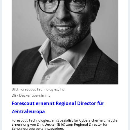
s
t
l
e
i
s
t
e
r
e
r
l
e
b
Bild: ForeScout Technologies, Inc.
e
Dirk Decker übernimmt
n
V
Forescout ernennt Regional Director für
o
Zentraleuropa
r
Forescout Technologies, ein Spezialist für Cybersicherheit, hat die
w
Ernennung von Dirk Decker (Bild) zum Regional Director für
ü
Zentraleuropa bekanntgegeben.