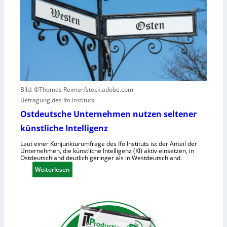
t
n
I
z
v
S
t
e
-
a
r
2
u
u
f
r
h
s
u
a
m
c
Bild: ©Thomas Reimer/stock.adobe.com
a
h
Befragung des Ifo Instituts
n
e
Ostdeutsche Unternehmen nutzen seltener
o
n
künstliche Intelligenz
i
h
d
o
Laut einer Konjunkturumfrage des Ifo Instituts ist der Anteil der
Unternehmen, die künstliche Intelligenz (KI) aktiv einsetzen, in
e
h
Ostdeutschland deutlich geringer als in Westdeutschland.
R
e
:
Weiterlesen
o
K
O
b
o
s
o
s
t
t
t
d
e
e
e
r