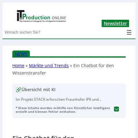
Lin
Newsletter
Search
NEWS
Home
»
Märkte und Trends
»
Ein Chatbot für den
Wissenstransfer
Übersicht mit KI
Im Projekt STACK erforschen Fraunhofer IPK und
Partner, wie vor allem kleine und mittlere
* Diese Inhalte wurden mithilfe von Künstlicher Intelligenz
Produktionsunternehmen Wissensverlust vermeiden
erstellt und können Fehler enthalten.
können, wenn erfahrene Fachkräfte ausscheiden. Kern
ist ein KI-gestützter, soziotechnischer Ansatz aus
Change Management, Methoden zur Sicherung und
Aufbereitung von Erfahrungswissen sowie einer