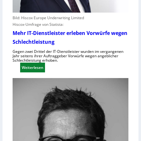
Bild: Hiscox Europe Underwriting Limited
Hiscox-Umfrage von Statista:
Mehr IT-Dienstleister erleben Vorwürfe wegen
Schlechtleistung
Gegen zwei Drittel der IT-Dienstleister wurden im vergangenen
Jahr seitens ihrer Auftraggeber Vorwürfe wegen angeblicher
Schlechtleistung erhoben.
:
Weiterlesen
M
e
h
r
I
T
-
D
i
e
n