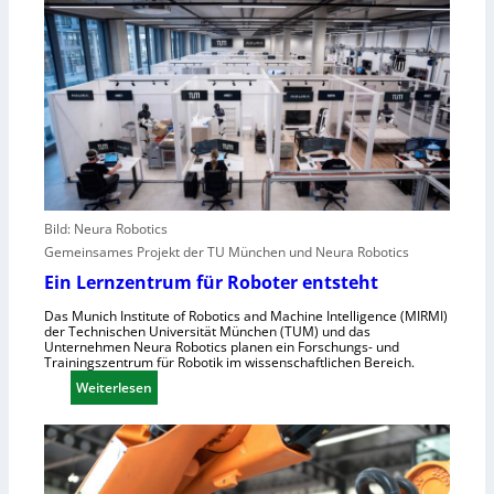
l
e
a
e
A
c
u
n
h
r
g
s
o
r
t
p
e
e
a
i
l
f
l
e
e
r
n
Bild: Neura Robotics
i
s
Gemeinsames Projekt der TU München und Neura Robotics
n
c
Ein Lernzentrum für Roboter entsteht
d
h
u
Das Munich Institute of Robotics and Machine Intelligence (MIRMI)
n
der Technischen Universität München (TUM) und das
s
e
Unternehmen Neura Robotics planen ein Forschungs- und
t
Trainingszentrum für Robotik im wissenschaftlichen Bereich.
l
r
:
Weiterlesen
l
i
E
e
e
i
r
l
n
a
l
L
u