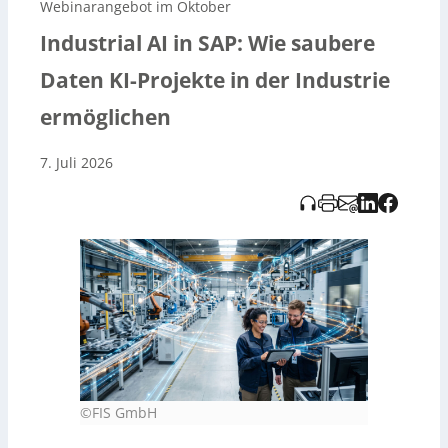
Webinarangebot im Oktober
KI-Anwendungen entstehen, die im Arbeitsalltag
tatsächlich unterstützen. Anmeldung:
Industrial AI in SAP: Wie saubere
https://openwebinarworld.com/webinar/industrial-ai-
based-in-sap-wie-saubere-daten-key-projekte-in-der-
Daten KI-Projekte in der Industrie
industrie-ermöglichen
. Hinweis: Die Audioaufnahme
wurde KI-generiert und vom Tedo Verlag bereitgestellt.
ermöglichen
7. Juli 2026
©FIS GmbH