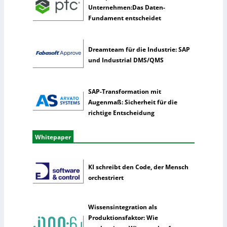
l
Unternehmen:Das Daten-
l
Fundament entscheidet
i
g
e
Dreamteam für die Industrie: SAP
n
und Industrial DMS/QMS
z
SAP-Transformation mit
Augenmaß: Sicherheit für die
richtige Entscheidung
Whitepaper
KI schreibt den Code, der Mensch
orchestriert
Wissensintegration als
Produktionsfaktor: Wie