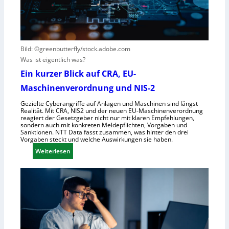
i
e
t
e
G
e
r
e
h
n
s
t
e
e
Bild: ©greenbutterfly/stock.adobe.com
h
l
Was ist eigentlich was?
m
l
Ein kurzer Blick auf CRA, EU-
e
s
Maschinenverordnung und NIS-2
n
c
h
Gezielte Cyberangriffe auf Anlagen und Maschinen sind längst
Realität. Mit CRA, NIS2 und der neuen EU-Maschinenverordnung
a
reagiert der Gesetzgeber nicht nur mit klaren Empfehlungen,
f
sondern auch mit konkreten Meldepflichten, Vorgaben und
Sanktionen. NTT Data fasst zusammen, was hinter den drei
t
Vorgaben steckt und welche Auswirkungen sie haben.
f
:
Weiterlesen
ü
E
r
i
R
n
o
k
b
u
o
r
t
z