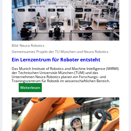
n
h
r
g
s
o
r
t
p
e
e
a
i
l
f
l
e
e
r
n
Bild: Neura Robotics
i
s
Gemeinsames Projekt der TU München und Neura Robotics
n
c
Ein Lernzentrum für Roboter entsteht
d
h
u
Das Munich Institute of Robotics and Machine Intelligence (MIRMI)
n
der Technischen Universität München (TUM) und das
s
e
Unternehmen Neura Robotics planen ein Forschungs- und
t
Trainingszentrum für Robotik im wissenschaftlichen Bereich.
l
r
:
Weiterlesen
l
i
E
e
e
i
r
l
n
a
l
L
u
e
e
s
S
r
z
t
n