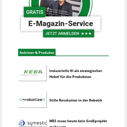
s
d
c
e
GRATIS
h
r
e
L
E-Magazin-Service
U
o
n
g
JETZT ANMELDEN
★★★
t
i
e
s
r
t
Anbieter & Produkte
n
i
e
k
h
Industrielle KI als strategischer
m
Hebel für die Produktion
e
n
n
u
Stille Revolution in der Robotik
t
z
e
n
MES muss heute kein Großprojekt
s
mehr sein