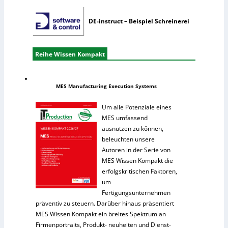
DE-instruct – Beispiel Schreinerei
Reihe Wissen Kompakt
MES Manufacturing Execution Systems
Um alle Potenziale eines
MES umfassend
ausnutzen zu können,
beleuchten unsere
Autoren in der Serie von
MES Wissen Kompakt die
erfolgskritischen Faktoren,
um
Fertigungsunternehmen
präventiv zu steuern. Darüber hinaus präsentiert
MES Wissen Kompakt ein breites Spektrum an
Firmenportraits, Produkt- neuheiten und Dienst-