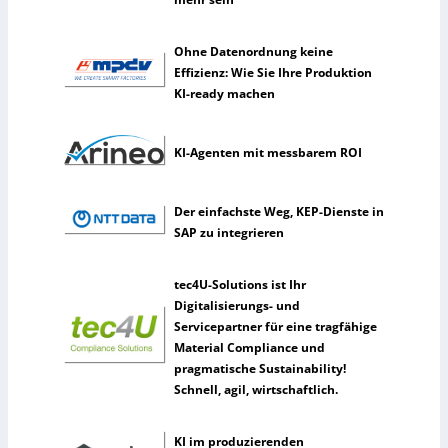
e
l
Ohne Datenordnung keine
t
Effizienz: Wie Sie Ihre Produktion
e
KI-ready machen
n
e
r
KI-Agenten mit messbarem ROI
k
ü
n
Der einfachste Weg, KEP-Dienste in
s
SAP zu integrieren
t
l
tec4U-Solutions ist Ihr
i
Digitalisierungs- und
c
Servicepartner für eine tragfähige
h
Material Compliance und
e
pragmatische Sustainability!
I
Schnell, agil, wirtschaftlich.
n
t
e
KI im produzierenden