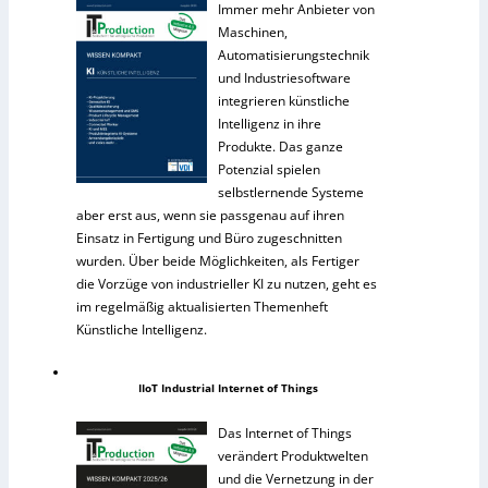
Immer mehr Anbieter von
Maschinen,
Automatisierungstechnik
und Industriesoftware
integrieren künstliche
Intelligenz in ihre
Produkte. Das ganze
Potenzial spielen
selbstlernende Systeme
aber erst aus, wenn sie passgenau auf ihren
Einsatz in Fertigung und Büro zugeschnitten
wurden. Über beide Möglichkeiten, als Fertiger
die Vorzüge von industrieller KI zu nutzen, geht es
im regelmäßig aktualisierten Themenheft
Künstliche Intelligenz.
IIoT Industrial Internet of Things
Das Internet of Things
verändert Produktwelten
und die Vernetzung in der