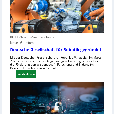
u
e
z
n
u
e
u
e
n
t
r
t
z
u
r
e
n
u
n
g
m
Bild: ©Nassorn/stock.adobe.com
s
f
Neues Gremium
s
ü
Deutsche Gesellschaft für Robotik gegründet
y
r
Mit der Deutschen Gesellschaft für Robotik e.V. hat sich im März
s
R
2026 eine neue gemeinnützige Fachgesellschaft gegründet, die
t
o
die Förderung von Wissenschaft, Forschung und Bildung im
Bereich der Robotik zum Ziel hat.
e
b
m
:
Weiterlesen
o
e
D
t
i
e
e
n
u
r
s
t
e
V
s
n
i
c
t
s
h
s