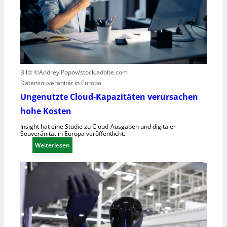
i
e
k
r
g
B
e
l
g
i
r
c
ü
k
Bild: ©Andrey Popov/stock.adobe.com
n
a
Datensouveränität in Europa
d
u
Ungenutzte Cloud-Kapazitäten verursachen
e
f
t
hohe Kosten
C
R
Insight hat eine Studie zu Cloud-Ausgaben und digitaler
Souveränität in Europa veröffentlicht.
A
:
Weiterlesen
,
U
E
n
U
g
-
e
M
n
a
u
s
t
c