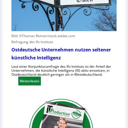
-
a
r
2
u
u
f
r
h
s
u
a
m
c
Bild: ©Thomas Reimer/stock.adobe.com
a
h
Befragung des Ifo Instituts
n
e
Ostdeutsche Unternehmen nutzen seltener
o
n
künstliche Intelligenz
i
h
d
o
Laut einer Konjunkturumfrage des Ifo Instituts ist der Anteil der
Unternehmen, die künstliche Intelligenz (KI) aktiv einsetzen, in
e
h
Ostdeutschland deutlich geringer als in Westdeutschland.
R
e
:
Weiterlesen
o
K
O
b
o
s
o
s
t
t
t
d
e
e
e
r
n
u
i
t
n