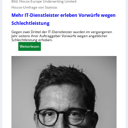
Bild: Hiscox Europe Underwriting Limited
Hiscox-Umfrage von Statista:
Mehr IT-Dienstleister erleben Vorwürfe wegen
Schlechtleistung
Gegen zwei Drittel der IT-Dienstleister wurden im vergangenen
Jahr seitens ihrer Auftraggeber Vorwürfe wegen angeblicher
Schlechtleistung erhoben.
:
Weiterlesen
M
e
h
r
I
T
-
D
i
e
n
s
t