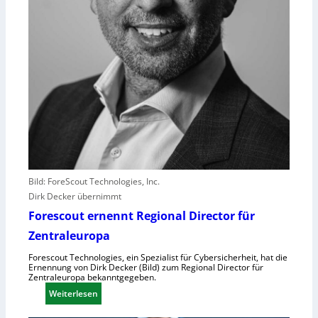
l
e
i
s
t
e
r
e
r
l
e
b
Bild: ForeScout Technologies, Inc.
e
Dirk Decker übernimmt
n
V
Forescout ernennt Regional Director für
o
Zentraleuropa
r
Forescout Technologies, ein Spezialist für Cybersicherheit, hat die
w
Ernennung von Dirk Decker (Bild) zum Regional Director für
ü
Zentraleuropa bekanntgegeben.
r
:
Weiterlesen
f
F