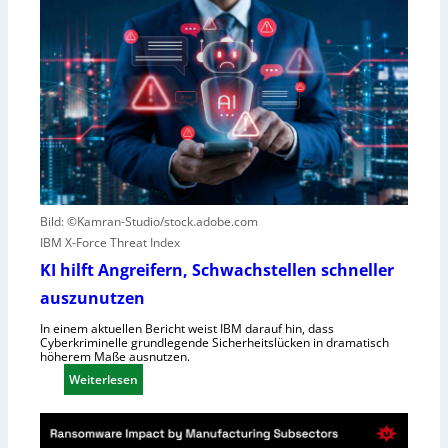
e
o
w
r
e
e
g
s
e
c
n
o
S
u
c
t
h
e
l
r
e
n
Bild: ©Kamran-Studio/stock.adobe.com
c
e
IBM X-Force Threat Index
h
n
KI hilft Angreifern, Schwachstellen schneller
t
n
l
auszunutzen
t
e
R
In einem aktuellen Bericht weist IBM darauf hin, dass
i
Cyberkriminelle grundlegende Sicherheitslücken in dramatisch
e
höherem Maße ausnutzen.
s
g
:
t
Weiterlesen
i
K
u
o
I
n
n
h
g
a