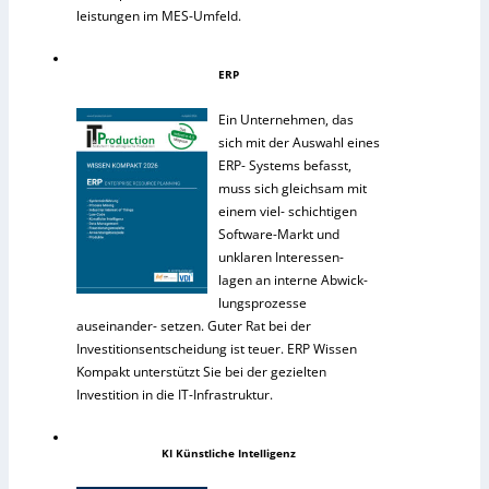
leistungen im MES-Umfeld.
ERP
Ein Unternehmen, das
sich mit der Auswahl eines
ERP- Systems befasst,
muss sich gleichsam mit
einem viel- schichtigen
Software-Markt und
unklaren Interessen-
lagen an interne Abwick-
lungsprozesse
auseinander- setzen. Guter Rat bei der
Investitionsentscheidung ist teuer. ERP Wissen
Kompakt unterstützt Sie bei der gezielten
Investition in die IT-Infrastruktur.
KI Künstliche Intelligenz