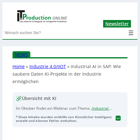
Lin
Newsletter
Search
NEWS
Home
»
Industrie 4.0/IIOT
»
Industrial AI in SAP: Wie
saubere Daten KI-Projekte in der Industrie
ermöglichen
Übersicht mit KI
Im Oktober findet ein Webinar zum Thema „
Industrial AI
in SAP
– Wie saubere Daten KI-Projekte in der Industrie
* Diese Inhalte wurden mithilfe von Künstlicher Intelligenz
ermöglichen“ statt. Raphael Zundl (Fis
erstellt und können Fehler enthalten.
Informationssysteme und Consulting GmbH) erläutert
typische Datenhürden in Industrieunternehmen, zeigt
praxisnahe Lösungsansätze und beschreibt, wie daraus