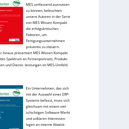
MES umfassend ausnutzen
zu können, beleuchten
unsere Autoren in der Serie
von MES Wissen Kompakt
die erfolgskritischen
Faktoren, um
Fertigungsunternehmen
präventiv zu steuern.
r hinaus präsentiert MES Wissen Kompakt
ites Spektrum an Firmenportraits, Produkt-
ten und Dienst- leistungen im MES-Umfeld.
Ein Unternehmen, das sich
mit der Auswahl eines ERP-
Systems befasst, muss sich
gleichsam mit einem viel-
schichtigen Software-Markt
und unklaren Interessen-
lagen an interne Abwick-