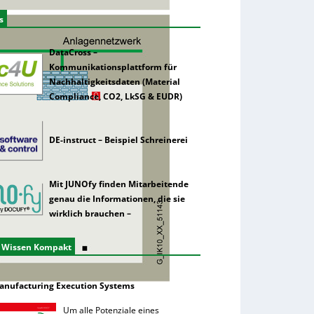
s
DataCross –
Kommunikationsplattform für
Nachhaltigkeitsdaten (Material
Compliance, CO2, LkSG & EUDR)
DE-instruct – Beispiel Schreinerei
Mit JUNOfy finden Mitarbeitende
genau die Informationen, die sie
wirklich brauchen –
 Wissen Kompakt
anufacturing Execution Systems
Um alle Potenziale eines