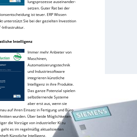
lungsprozesse auseinander-
setzen. Guter Rat bei der
tionsentscheidung ist teuer. ERP Wissen
 unterstützt Sie bei der gezielten Investition
IT-Infrastruktur.
stliche Intelligenz
Immer mehr Anbieter von
Maschinen,
Automatisierungstechnik
und Industriesoftware
integrieren künstliche
Intelligenz in ihre Produkte.
Das ganze Potenzial spielen
selbstlernende Systeme
aber erst aus, wenn sie
nau auf ihren Einsatz in Fertigung und Büro
hnitten wurden. Über beide Möglichkeiten,
tiger die Vorzüge von industrieller KI zu
 geht es im regelmäßig aktualisierten
eft Künstliche Intelligenz.