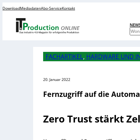
Download
Mediadaten
Abo-Service
Kontakt
NEW
S
u
c
h
FACHARTIKEL
, 
HARDWARE UND I
e
n
20. Januar 2022
Fernzugriff auf die Automa
Zero Trust stärkt Ze