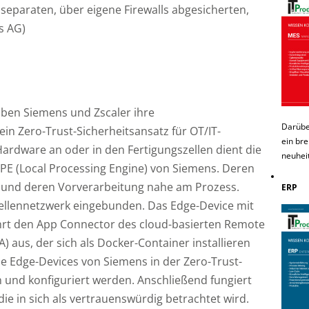
separaten, über eigene Firewalls abgesicherten,
s AG)
aben Siemens und Zscaler ihre
Darübe
n Zero-Trust-Sicherheitsansatz für OT/IT-
ein bre
rdware an oder in den Fertigungszellen dient die
neuhei
LPE (Local Processing Engine) von Siemens. Deren
 und deren Vorverarbeitung nahe am Prozess.
ERP
 Zellennetzwerk eingebunden. Das Edge-Device mit
ührt den App Connector des cloud-basierten Remote
A) aus, der sich als Docker-Container installieren
e Edge-Devices von Siemens in der Zero-Trust-
nd konfiguriert werden. Anschließend fungiert
 die in sich als vertrauenswürdig betrachtet wird.