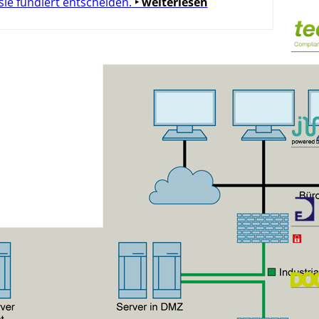
 sie fundiert entscheiden.
‣ weiterlesen