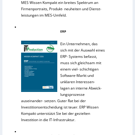
MES Wissen Kompakt ein breites Spektrum an
Firmenportraits, Produkt- neuheiten und Dienst-
leistungen im MES-Umfeld.
ERP
Ein Unternehmen, das
sich mit der Auswahl eines
ERP- Systems befasst,
muss sich gleichsam mit
einem viel- schichtigen
Software-Markt und
unklaren Interessen-
lagen an interne Abwick-
lungsprozesse
auseinander- setzen. Guter Rat bei der
Investitionsentscheidung ist teuer. ERP Wissen
Kompakt unterstützt Sie bei der gezielten
Investition in die IT-Infrastruktur.