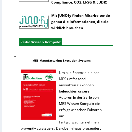
Compliance, CO2, LkSG & EUDR)
Mit JUNOfy finden Mitarbeitende
genau die Informationen, die sie
wirklich brauchen –
Reihe Wissen Kompakt
MES Manufacturing Execution Systems
Um alle Potenziale eines
MES umfassend
ausnutzen zu können,
beleuchten unsere
Autoren in der Serie von
MES Wissen Kompakt die
erfolgskritischen Faktoren,
um
Fertigungsunternehmen
präventiv zu steuern. Darüber hinaus präsentiert