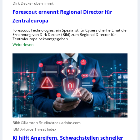
Dirk Decker übernimmt
n
Forescout ernennt Regional Director für
V
o
Zentraleuropa
r
Forescout Technologies, ein Spezialist für Cybersicherheit, hat die
w
Ernennung von Dirk Decker (Bild) zum Regional Director für
ü
Zentraleuropa bekanntgegeben.
:
Weiterlesen
r
F
f
o
e
r
w
e
e
s
g
c
e
o
n
u
S
t
c
e
h
r
l
Bild: ©Kamran-Studio/stock.adobe.com
n
e
IBM X-Force Threat Index
e
c
n
KI hilft Angreifern, Schwachstellen schneller
h