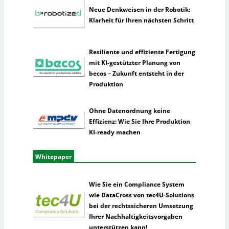
e
Neue Denkweisen in der Robotik:
I
Klarheit für Ihren nächsten Schritt
n
t
e
Resiliente und effiziente Fertigung
l
mit KI-gestützter Planung von
l
becos – Zukunft entsteht in der
i
Produktion
g
e
n
Ohne Datenordnung keine
z
Effizienz: Wie Sie Ihre Produktion
KI-ready machen
Whitepaper
Wie Sie ein Compliance System
wie DataCross von tec4U-Solutions
bei der rechtssicheren Umsetzung
Ihrer Nachhaltigkeitsvorgaben
unterstützen kann!