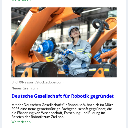
r
E
l
i
i
e
e
n
r
l
L
a
l
e
u
e
r
s
S
n
z
t
z
u
e
e
n
u
n
u
e
t
t
r
r
z
u
u
e
n
Bild: ©Nassorn/stock.adobe.com
m
n
g
Neues Gremium
f
s
ü
Deutsche Gesellschaft für Robotik gegründet
s
r
y
Mit der Deutschen Gesellschaft für Robotik e.V. hat sich im März
R
2026 eine neue gemeinnützige Fachgesellschaft gegründet, die
s
die Förderung von Wissenschaft, Forschung und Bildung im
o
t
Bereich der Robotik zum Ziel hat.
b
e
:
Weiterlesen
o
m
D