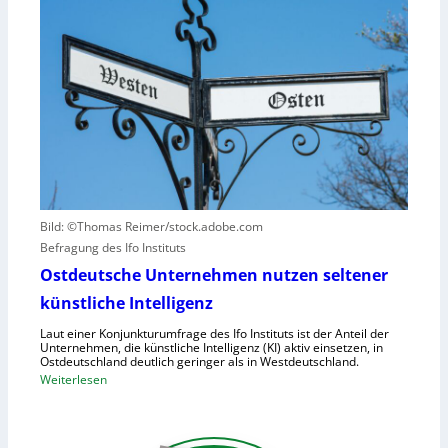
u
ä
s
n
t
e
d
e
t
N
n
z
I
v
t
S
e
a
-
r
u
2
u
f
r
h
s
u
a
Bild: ©Thomas Reimer/stock.adobe.com
m
c
Befragung des Ifo Instituts
a
h
n
Ostdeutsche Unternehmen nutzen seltener
e
o
künstliche Intelligenz
n
i
h
Laut einer Konjunkturumfrage des Ifo Instituts ist der Anteil der
d
o
Unternehmen, die künstliche Intelligenz (KI) aktiv einsetzen, in
e
Ostdeutschland deutlich geringer als in Westdeutschland.
h
R
:
Weiterlesen
e
o
O
K
b
s
o
o
t