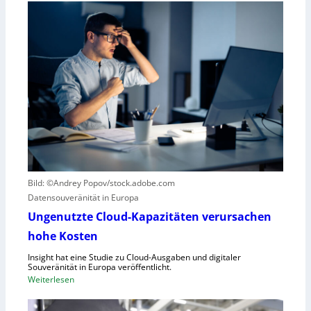
r
i
R
n
o
k
b
u
o
r
t
z
i
e
k
r
g
B
e
l
g
i
r
c
Bild: ©Andrey Popov/stock.adobe.com
ü
k
Datensouveränität in Europa
n
a
d
u
Ungenutzte Cloud-Kapazitäten verursachen
e
f
hohe Kosten
t
C
Insight hat eine Studie zu Cloud-Ausgaben und digitaler
R
Souveränität in Europa veröffentlicht.
A
:
Weiterlesen
,
U
E
n