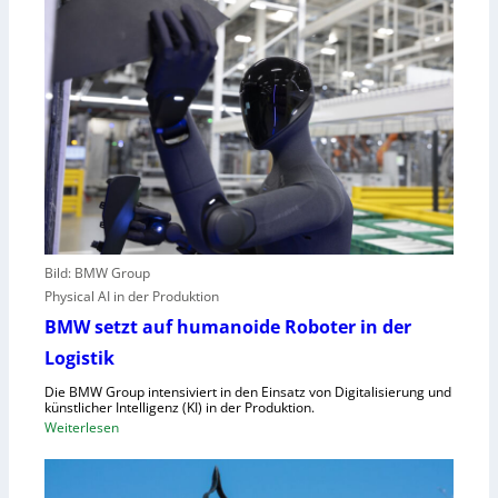
U
g
-
e
M
n
a
u
s
t
c
z
h
t
i
e
n
C
e
l
n
o
v
Bild: BMW Group
u
e
Physical AI in der Produktion
d
r
-
BMW setzt auf humanoide Roboter in der
o
K
Logistik
r
a
d
Die BMW Group intensiviert in den Einsatz von Digitalisierung und
p
n
künstlicher Intelligenz (KI) in der Produktion.
a
:
Weiterlesen
u
z
B
n
i
M
g
t
W