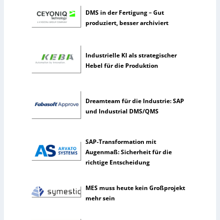
t
DMS in der Fertigung – Gut
z
produziert, besser archiviert
e
n
s
e
Industrielle KI als strategischer
l
Hebel für die Produktion
t
e
n
Dreamteam für die Industrie: SAP
e
und Industrial DMS/QMS
r
k
ü
SAP-Transformation mit
n
Augenmaß: Sicherheit für die
s
richtige Entscheidung
t
l
MES muss heute kein Großprojekt
i
mehr sein
c
h