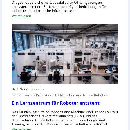
Z
n
Dragos, Cybersicherheitsspezialist für OT-Umgebungen,
e
analysiert in einem Bericht aktuelle Cyberbedrohungen für
,
industrielle und kritische Infrastrukturen.
n
S
:
Weiterlesen
t
c
W
r
h
i
a
w
e
l
a
A
e
c
n
u
h
g
r
s
r
o
t
e
p
e
i
a
l
f
l
e
e
r
Bild: Neura Robotics
n
i
Gemeinsames Projekt der TU München und Neura Robotics
s
n
Ein Lernzentrum für Roboter entsteht
c
d
h
Das Munich Institute of Robotics and Machine Intelligence (MIRMI)
u
der Technischen Universität München (TUM) und das
n
s
Unternehmen Neura Robotics planen ein Forschungs- und
e
Trainingszentrum für Robotik im wissenschaftlichen Bereich.
t
:
Weiterlesen
l