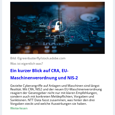
t
e
e
e
i
u
r
n
t
e
s
s
n
V
c
t
i
h
s
s
e
t
i
G
e
e
e
h
r
s
t
Bild: ©greenbutterfly/stock.adobe.com
n
e
Was ist eigentlich was?
e
l
h
l
Ein kurzer Blick auf CRA, EU-
m
s
Maschinenverordnung und NIS-2
e
c
Gezielte Cyberangriffe auf Anlagen und Maschinen sind längst
n
h
Realität. Mit CRA, NIS2 und der neuen EU-Maschinenverordnung
a
reagiert der Gesetzgeber nicht nur mit klaren Empfehlungen,
sondern auch mit konkreten Meldepflichten, Vorgaben und
f
Sanktionen. NTT Data fasst zusammen, was hinter den drei
t
Vorgaben steckt und welche Auswirkungen sie haben.
f
:
Weiterlesen
ü
E