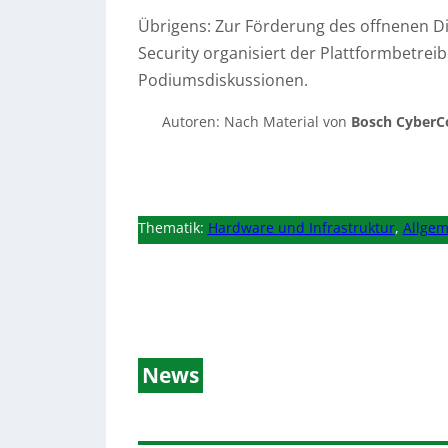
Übrigens: Zur Förderung des offnenen D
Security organisiert der Plattformbetre
Podiumsdiskussionen.
Autoren: Nach Material von
Bosch Cyber
Thematik:
Hardware und Infrastruktur
,
Allgem
News