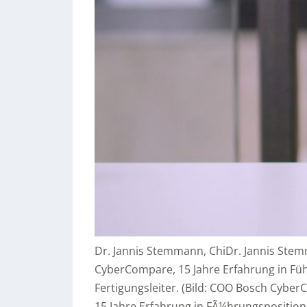
Dr. Jannis Stemmann, ChiDr. Jannis Stemm
CyberCompare, 15 Jahre Erfahrung in Füh
Fertigungsleiter. (Bild: COO Bosch Cybe
15 Jahre Erfahrung in FÃ¼hrungspositione