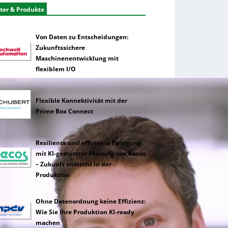
ter & Produkte
Von Daten zu Entscheidungen:
Zukunftssichere
Maschinenentwicklung mit
flexiblem I/O
Flexible Konnektivität mit der
Prime Box Connect
Resiliente und effiziente Fertigung
mit KI-gestützter Planung von becos
– Zukunft entsteht in der
Produktion
Ohne Datenordnung keine Effizienz:
Wie Sie Ihre Produktion KI-ready
machen