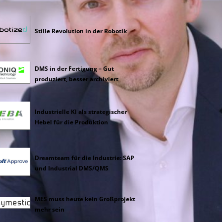
Stille Revolution in der Robotik
DMS in der Fertigung – Gut
produziert, besser archiviert
Industrielle KI als strategischer
Hebel für die Produktion
Dreamteam für die Industrie: SAP
und Industrial DMS/QMS
MES muss heute kein Großprojekt
mehr sein