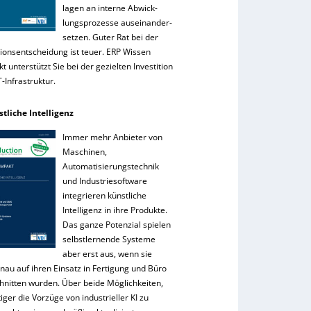
lagen an interne Abwick-
lungsprozesse auseinander-
setzen. Guter Rat bei der
tionsentscheidung ist teuer. ERP Wissen
 unterstützt Sie bei der gezielten Investition
IT-Infrastruktur.
stliche Intelligenz
Immer mehr Anbieter von
Maschinen,
Automatisierungstechnik
und Industriesoftware
integrieren künstliche
Intelligenz in ihre Produkte.
Das ganze Potenzial spielen
selbstlernende Systeme
aber erst aus, wenn sie
nau auf ihren Einsatz in Fertigung und Büro
hnitten wurden. Über beide Möglichkeiten,
tiger die Vorzüge von industrieller KI zu