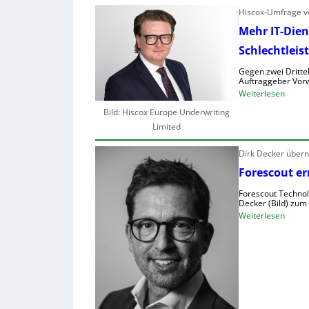
Hiscox-Umfrage vo
Mehr IT-Dien
Schlechtleis
Gegen zwei Drittel
Auftraggeber Vorw
:
Weiterlesen
M
Bild: Hiscox Europe Underwriting
e
Limited
h
r
Dirk Decker über
I
Forescout er
T
Forescout Technolo
-
Decker (Bild) zum
D
:
Weiterlesen
i
F
e
o
n
r
s
e
t
s
l
c