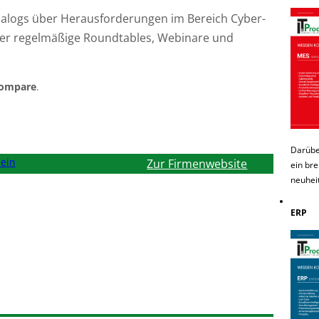
ialogs über Herausforderungen im Bereich Cyber-
iber regelmäßige Roundtables, Webinare und
Compare
.
Darübe
ein
Zur Firmenwebsite
ein bre
neuhei
ERP