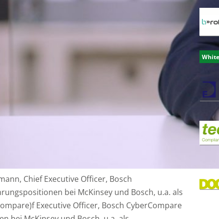
Whit
ann, Chief Executive Officer, Bosch
rungspositionen bei McKinsey und Bosch, u.a. als
rCompare)f Executive Officer, Bosch CyberCompare
n bei McKinsey und Bosch, u.a. als