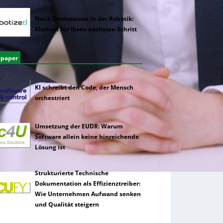
Neue Denkweisen in der Robotik:
Klarheit für Ihren nächsten Schritt
epaper
KI schreibt den Code, der Mensch
orchestriert
Umsetzung der EUDR: Warum
Software allein keine hinreichende
Lösung ist
Strukturierte Technische
Dokumentation als Effizienztreiber:
Wie Unternehmen Aufwand senken
und Qualität steigern