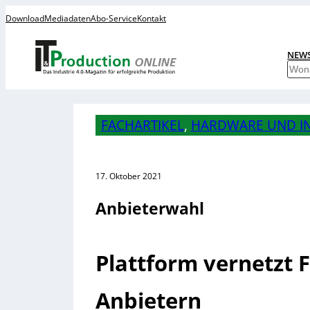
Download
Mediadaten
Abo-Service
Kontakt
NEW
S
u
c
h
FACHARTIKEL
, 
HARDWARE UND I
e
n
17. Oktober 2021
Anbieterwahl
Plattform vernetzt F
Anbietern