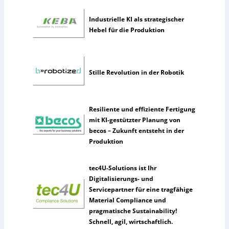
n
Industrielle KI als strategischer
u
Hebel für die Produktion
t
z
e
n
Stille Revolution in der Robotik
s
e
l
t
Resiliente und effiziente Fertigung
e
mit KI-gestützter Planung von
n
becos – Zukunft entsteht in der
e
Produktion
r
k
tec4U-Solutions ist Ihr
ü
Digitalisierungs- und
n
Servicepartner für eine tragfähige
s
Material Compliance und
t
pragmatische Sustainability!
l
Schnell, agil, wirtschaftlich.
i