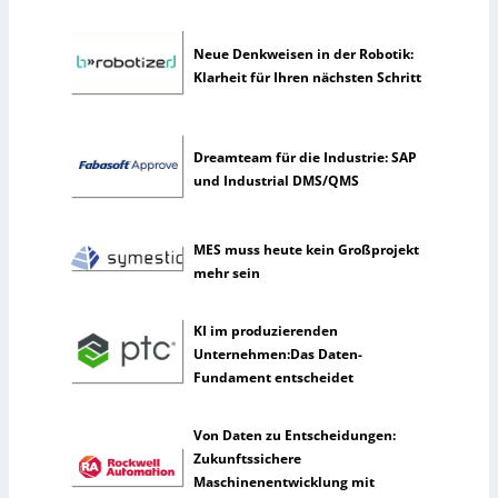
c
h
Neue Denkweisen in der Robotik:
e
Klarheit für Ihren nächsten Schritt
I
n
t
e
Dreamteam für die Industrie: SAP
l
und Industrial DMS/QMS
l
i
g
MES muss heute kein Großprojekt
e
mehr sein
n
z
KI im produzierenden
Unternehmen:Das Daten-
Fundament entscheidet
Von Daten zu Entscheidungen:
Zukunftssichere
Maschinenentwicklung mit