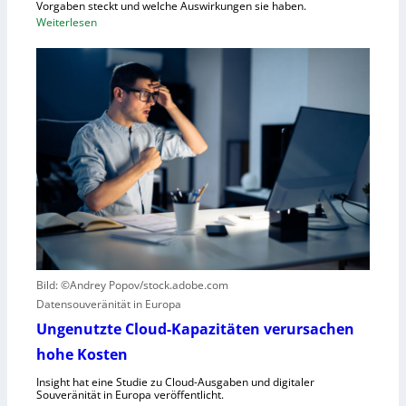
t
Vorgaben steckt und welche Auswirkungen sie haben.
f
:
Weiterlesen
ü
E
r
i
R
n
o
k
b
u
o
r
t
z
i
e
k
r
g
B
e
l
g
i
r
c
Bild: ©Andrey Popov/stock.adobe.com
ü
k
Datensouveränität in Europa
n
a
d
u
Ungenutzte Cloud-Kapazitäten verursachen
e
f
hohe Kosten
t
C
Insight hat eine Studie zu Cloud-Ausgaben und digitaler
R
Souveränität in Europa veröffentlicht.
A