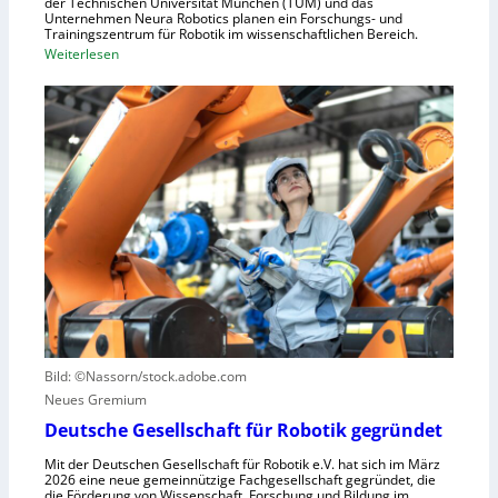
der Technischen Universität München (TUM) und das
n
s
Unternehmen Neura Robotics planen ein Forschungs- und
e
Trainingszentrum für Robotik im wissenschaftlichen Bereich.
t
:
Weiterlesen
l
r
E
l
i
i
e
e
n
r
l
L
a
l
e
u
e
r
s
S
n
z
t
z
u
e
e
n
u
n
u
e
t
t
r
r
z
u
u
e
n
Bild: ©Nassorn/stock.adobe.com
m
n
g
Neues Gremium
f
s
ü
Deutsche Gesellschaft für Robotik gegründet
s
r
y
Mit der Deutschen Gesellschaft für Robotik e.V. hat sich im März
R
2026 eine neue gemeinnützige Fachgesellschaft gegründet, die
s
die Förderung von Wissenschaft, Forschung und Bildung im
o