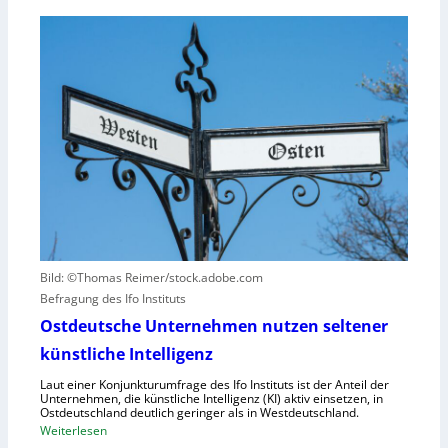
B
n
i
M
g
t
W
u
ä
s
n
t
e
d
e
t
N
n
z
I
v
t
S
e
a
-
r
u
2
u
f
r
h
s
u
a
Bild: ©Thomas Reimer/stock.adobe.com
m
c
Befragung des Ifo Instituts
a
h
n
Ostdeutsche Unternehmen nutzen seltener
e
o
künstliche Intelligenz
n
i
h
Laut einer Konjunkturumfrage des Ifo Instituts ist der Anteil der
d
o
Unternehmen, die künstliche Intelligenz (KI) aktiv einsetzen, in
e
Ostdeutschland deutlich geringer als in Westdeutschland.
h
R
:
Weiterlesen
e