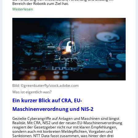
t
Bereich der Robotik zum Ziel hat.
b
e
:
Weiterlesen
o
m
D
t
e
e
e
i
u
r
n
t
e
s
s
n
V
c
t
i
h
s
s
e
t
i
G
e
e
e
h
r
s
t
Bild: ©greenbutterfly/stock.adobe.com
n
e
Was ist eigentlich was?
e
l
h
l
Ein kurzer Blick auf CRA, EU-
m
s
Maschinenverordnung und NIS-2
e
c
Gezielte Cyberangriffe auf Anlagen und Maschinen sind längst
n
h
Realität. Mit CRA, NIS2 und der neuen EU-Maschinenverordnung
a
reagiert der Gesetzgeber nicht nur mit klaren Empfehlungen,
sondern auch mit konkreten Meldepflichten, Vorgaben und
f
Sanktionen. NTT Data fasst zusammen, was hinter den drei