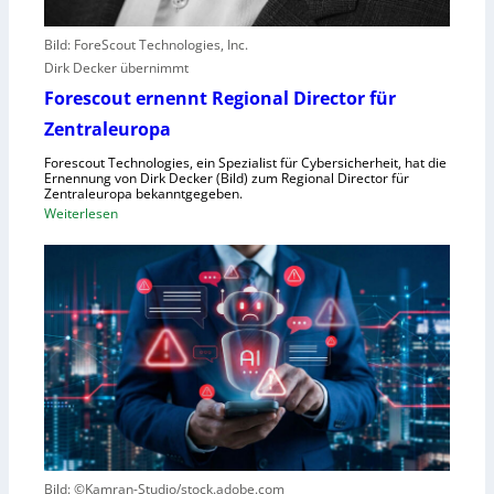
e
b
Bild: ForeScout Technologies, Inc.
e
Dirk Decker übernimmt
n
Forescout ernennt Regional Director für
V
o
Zentraleuropa
r
Forescout Technologies, ein Spezialist für Cybersicherheit, hat die
w
Ernennung von Dirk Decker (Bild) zum Regional Director für
ü
Zentraleuropa bekanntgegeben.
:
Weiterlesen
r
F
f
o
e
r
w
e
e
s
g
c
e
o
n
u
S
t
c
e
h
r
l
Bild: ©Kamran-Studio/stock.adobe.com
n
e