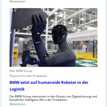
:
Weiterlesen
,
U
E
n
U
g
-
e
M
n
a
u
s
t
c
z
h
t
i
e
n
C
e
l
n
o
v
Bild: BMW Group
u
e
Physical AI in der Produktion
d
r
-
BMW setzt auf humanoide Roboter in der
o
K
Logistik
r
a
d
Die BMW Group intensiviert in den Einsatz von Digitalisierung und
p
n
künstlicher Intelligenz (KI) in der Produktion.
a
:
Weiterlesen
u
z