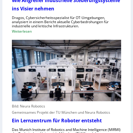
Wie Angreifer industrielle Steuerungssysteme
ü
e
ins Visier nehmen
r
r
Z
n
Dragos, Cybersicherheitsspezialist für OT-Umgebungen,
e
analysiert in einem Bericht aktuelle Cyberbedrohungen für
,
industrielle und kritische Infrastrukturen.
n
S
:
Weiterlesen
t
c
W
r
h
i
a
w
e
l
a
A
e
c
n
u
h
g
r
s
r
o
t
e
p
e
i
a
l
f
l
e
e
r
Bild: Neura Robotics
n
i
Gemeinsames Projekt der TU München und Neura Robotics
s
n
Ein Lernzentrum für Roboter entsteht
c
d
h
Das Munich Institute of Robotics and Machine Intelligence (MIRMI)
u