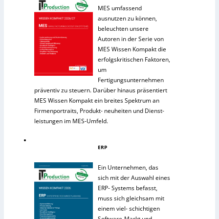
MES umfassend
ausnutzen zu können,
beleuchten unsere
Autoren in der Serie von
MES Wissen Kompakt die
erfolgskritischen Faktoren,
um
Fertigungsunternehmen
präventiv zu steuern. Darüber hinaus präsentiert
MES Wissen Kompakt ein breites Spektrum an
Firmenportraits, Produkt- neuheiten und Dienst-
leistungen im MES-Umfeld.
ERP
Ein Unternehmen, das
sich mit der Auswahl eines
ERP- Systems befasst,
muss sich gleichsam mit
einem viel- schichtigen
Software-Markt und