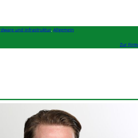
rdware und Infrastruktur
,
Allgemein
Zur Fir