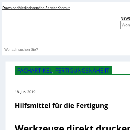
Download
Mediadaten
Abo-Service
Kontakt
NEW
S
u
c
h
Search
e
n
FACHARTIKEL
, 
FERTIGUNGSNAHE IT
18. Juni 2019
Hilfsmittel für die Fertigung
Werkzeuge direkt drucke