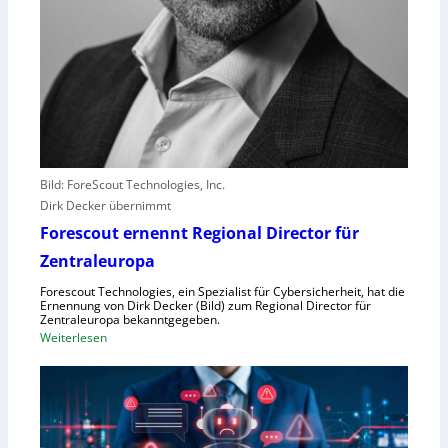
s
t
e
r
e
r
l
e
b
Bild: ForeScout Technologies, Inc.
e
Dirk Decker übernimmt
n
Forescout ernennt Regional Director für
V
o
Zentraleuropa
r
Forescout Technologies, ein Spezialist für Cybersicherheit, hat die
w
Ernennung von Dirk Decker (Bild) zum Regional Director für
ü
Zentraleuropa bekanntgegeben.
:
Weiterlesen
r
F
f
o
e
r
w
e
e
s
g