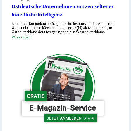
h
n
Ostdeutsche Unternehmen nutzen seltener
e
o
künstliche Intelligenz
n
i
h
Laut einer Konjunkturumfrage des Ifo Instituts ist der Anteil der
d
o
Unternehmen, die künstliche Intelligenz (KI) aktiv einsetzen, in
e
Ostdeutschland deutlich geringer als in Westdeutschland.
h
R
:
Weiterlesen
e
o
O
K
b
s
o
o
t
s
t
d
t
e
e
e
r
u
n
i
t
n
s
d
c
GRATIS
e
h
r
e
E-Magazin-Service
L
U
o
n
JETZT ANMELDEN
★★★
g
t
i
e