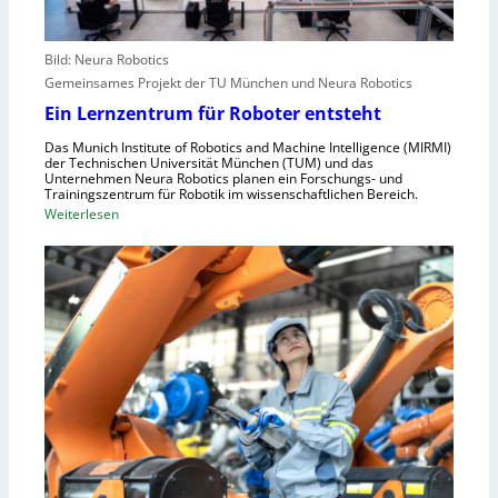
a
l
f
l
e
e
r
Bild: Neura Robotics
n
i
Gemeinsames Projekt der TU München und Neura Robotics
s
n
Ein Lernzentrum für Roboter entsteht
c
d
h
Das Munich Institute of Robotics and Machine Intelligence (MIRMI)
u
der Technischen Universität München (TUM) und das
n
s
Unternehmen Neura Robotics planen ein Forschungs- und
e
Trainingszentrum für Robotik im wissenschaftlichen Bereich.
t
:
Weiterlesen
l
r
E
l
i
i
e
e
n
r
l
L
a
l
e
u
e
r
s
S
n
z
t
z
u
e
e
n
u
n
u
e
t
t
r
r
z