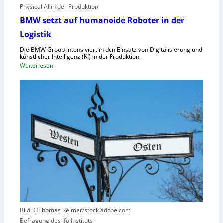
e
Physical AI in der Produktion
d
r
-
BMW setzt auf humanoide Roboter in der
o
K
Logistik
r
a
d
Die BMW Group intensiviert in den Einsatz von Digitalisierung und
p
n
künstlicher Intelligenz (KI) in der Produktion.
a
:
Weiterlesen
u
z
B
n
i
M
g
t
W
u
ä
s
n
t
e
d
e
t
N
n
z
I
v
t
S
e
a
-
r
u
2
u
f
r
h
s
u
a
Bild: ©Thomas Reimer/stock.adobe.com
m
c
Befragung des Ifo Instituts
a