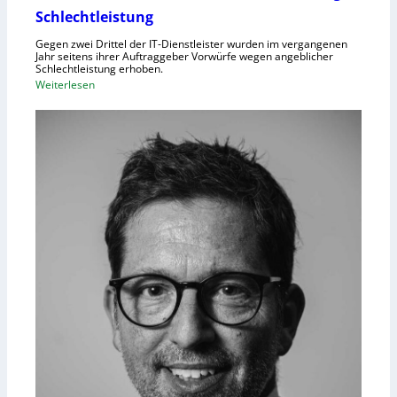
Schlechtleistung
Gegen zwei Drittel der IT-Dienstleister wurden im vergangenen
Jahr seitens ihrer Auftraggeber Vorwürfe wegen angeblicher
Schlechtleistung erhoben.
:
Weiterlesen
M
e
h
r
I
T
-
D
i
e
n
s
t
l
e
i