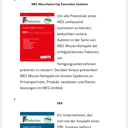
MES Manufacturing Execution Systems
Um alle Potenziale eines
MES umfassend
ausnutzen zu können,
beleuchten unsere
Autoren in der Serie von
MES Wissen Kompakt die
erfolgskritischen Faktoren,
um
Fertigungsunternehmen
präventiv zu steuern. Darüber hinaus präsentiert
MES Wissen Kompakt ein breites Spektrum an
Firmenportraits, Produkt- neuheiten und Dienst-
leistungen im MES-Umfeld.
ERP
Ein Unternehmen, das
sich mit der Auswahl eines
ERP- Systems befasst,