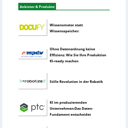
s
r
Anbieter & Produkte
t
n
i
e
k
h
Wissensmotor statt
m
Wissensspeicher:
e
n
n
Ohne Datenordnung keine
u
Effizienz: Wie Sie Ihre Produktion
t
KI-ready machen
z
e
n
Stille Revolution in der Robotik
s
e
l
t
KI im produzierenden
e
Unternehmen:Das Daten-
n
Fundament entscheidet
e
r