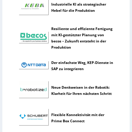
k
Industrielle KI als strategischer
ü
Hebel für die Produktion
n
s
t
Resiliente und effiziente Fertigung
l
mit KI-gestützter Planung von
i
becos – Zukunft entsteht in der
c
Produktion
h
e
Der einfachste Weg, KEP-Dienste in
I
SAP zu integrieren
n
t
e
Neue Denkweisen in der Robotik:
l
Klarheit für Ihren nächsten Schritt
l
i
g
e
Flexible Konnektivität mit der
n
Prime Box Connect
z