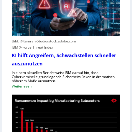
c
e
o
n
u
S
t
c
e
h
r
l
Bild: ©Kamran-Studio/stock.adobe.com
n
e
IBM X-Force Threat Index
e
c
n
KI hilft Angreifern, Schwachstellen schneller
h
n
t
auszunutzen
t
l
R
In einem aktuellen Bericht weist IBM darauf hin, dass
e
Cyberkriminelle grundlegende Sicherheitslücken in dramatisch
e
i
höherem Maße ausnutzen.
g
s
:
Weiterlesen
i
t
K
o
u
I
n
n
h
a
g
i
l
l
D
f
i
t