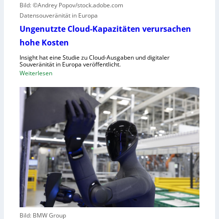
Bild: ©Andrey Popov/stock.adobe.com
ü
k
Datensouveränität in Europa
n
a
d
u
Ungenutzte Cloud-Kapazitäten verursachen
e
f
hohe Kosten
t
C
Insight hat eine Studie zu Cloud-Ausgaben und digitaler
R
Souveränität in Europa veröffentlicht.
A
:
Weiterlesen
,
U
E
n
U
g
-
e
M
n
a
u
s
t
c
z
h
t
i
e
n
C
e
l
n
o
v
Bild: BMW Group
u