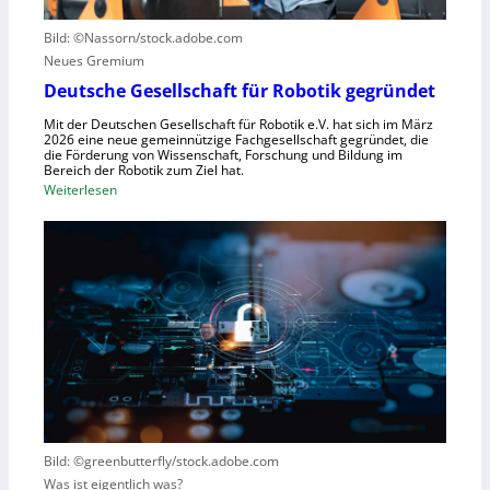
u
u
e
n
Bild: ©Nassorn/stock.adobe.com
m
n
g
Neues Gremium
f
s
ü
Deutsche Gesellschaft für Robotik gegründet
s
r
y
Mit der Deutschen Gesellschaft für Robotik e.V. hat sich im März
R
2026 eine neue gemeinnützige Fachgesellschaft gegründet, die
s
die Förderung von Wissenschaft, Forschung und Bildung im
o
t
Bereich der Robotik zum Ziel hat.
b
e
:
Weiterlesen
o
m
D
t
e
e
e
i
u
r
n
t
e
s
s
n
V
c
t
i
h
s
s
e
t
i
G
e
e
e
h
r
s
t
Bild: ©greenbutterfly/stock.adobe.com
n
e
Was ist eigentlich was?
e
l