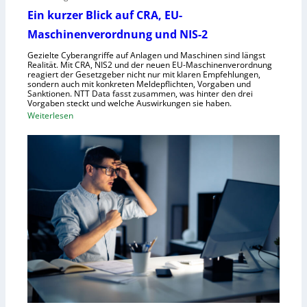
h
l
Ein kurzer Blick auf CRA, EU-
m
s
Maschinenverordnung und NIS-2
e
c
Gezielte Cyberangriffe auf Anlagen und Maschinen sind längst
n
h
Realität. Mit CRA, NIS2 und der neuen EU-Maschinenverordnung
a
reagiert der Gesetzgeber nicht nur mit klaren Empfehlungen,
sondern auch mit konkreten Meldepflichten, Vorgaben und
f
Sanktionen. NTT Data fasst zusammen, was hinter den drei
t
Vorgaben steckt und welche Auswirkungen sie haben.
f
:
Weiterlesen
ü
E
r
i
R
n
o
k
b
u
o
r
t
z
i
e
k
r
g
B
e
l
g
i
r
c