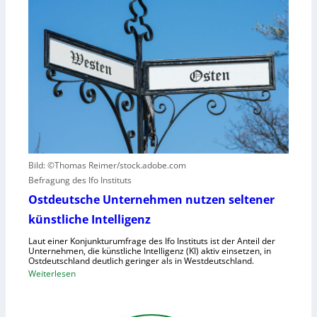
W
u
ä
s
n
t
e
d
e
t
N
n
z
I
v
t
S
e
a
-
r
u
2
u
f
r
h
s
u
a
Bild: ©Thomas Reimer/stock.adobe.com
m
c
Befragung des Ifo Instituts
a
h
n
Ostdeutsche Unternehmen nutzen seltener
e
o
künstliche Intelligenz
n
i
h
Laut einer Konjunkturumfrage des Ifo Instituts ist der Anteil der
d
o
Unternehmen, die künstliche Intelligenz (KI) aktiv einsetzen, in
e
Ostdeutschland deutlich geringer als in Westdeutschland.
h
R
:
Weiterlesen
e
o
O
K
b
s
o
o