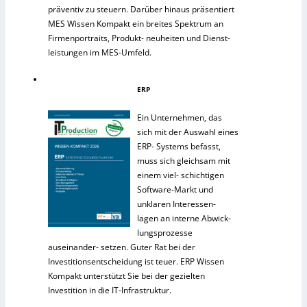
präventiv zu steuern. Darüber hinaus präsentiert
MES Wissen Kompakt ein breites Spektrum an
Firmenportraits, Produkt- neuheiten und Dienst-
leistungen im MES-Umfeld.
ERP
Ein Unternehmen, das
sich mit der Auswahl eines
ERP- Systems befasst,
muss sich gleichsam mit
einem viel- schichtigen
Software-Markt und
unklaren Interessen-
lagen an interne Abwick-
lungsprozesse
auseinander- setzen. Guter Rat bei der
Investitionsentscheidung ist teuer. ERP Wissen
Kompakt unterstützt Sie bei der gezielten
Investition in die IT-Infrastruktur.