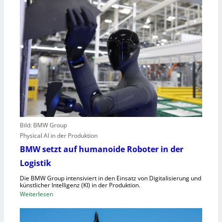
n
U
g
-
e
M
n
a
u
s
t
c
z
h
t
i
e
n
C
e
l
n
o
v
Bild: BMW Group
u
e
Physical AI in der Produktion
d
r
-
BMW setzt auf humanoide Roboter in der
o
K
Logistik
r
a
d
Die BMW Group intensiviert in den Einsatz von Digitalisierung und
p
n
künstlicher Intelligenz (KI) in der Produktion.
a
:
Weiterlesen
u
z
B
n
i
M
g
t