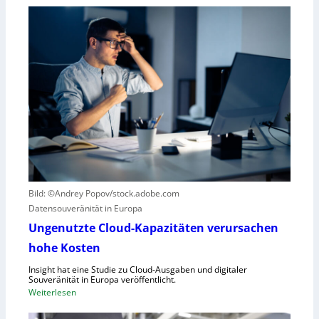
E
r
i
R
n
o
k
b
u
o
r
t
z
i
e
k
r
g
B
e
l
g
i
r
c
Bild: ©Andrey Popov/stock.adobe.com
ü
k
Datensouveränität in Europa
n
a
d
u
Ungenutzte Cloud-Kapazitäten verursachen
e
f
hohe Kosten
t
C
Insight hat eine Studie zu Cloud-Ausgaben und digitaler
R
Souveränität in Europa veröffentlicht.
A
:
Weiterlesen
,
U
E