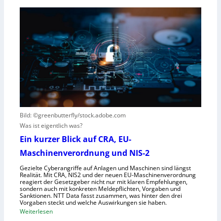
m
D
t
e
e
e
i
u
r
n
t
e
s
s
n
V
c
t
i
h
s
s
e
t
i
G
e
e
e
h
r
s
t
Bild: ©greenbutterfly/stock.adobe.com
n
e
Was ist eigentlich was?
e
l
h
l
Ein kurzer Blick auf CRA, EU-
m
s
Maschinenverordnung und NIS-2
e
c
Gezielte Cyberangriffe auf Anlagen und Maschinen sind längst
n
h
Realität. Mit CRA, NIS2 und der neuen EU-Maschinenverordnung
a
reagiert der Gesetzgeber nicht nur mit klaren Empfehlungen,
sondern auch mit konkreten Meldepflichten, Vorgaben und
f
Sanktionen. NTT Data fasst zusammen, was hinter den drei
t
Vorgaben steckt und welche Auswirkungen sie haben.
f
:
Weiterlesen
ü