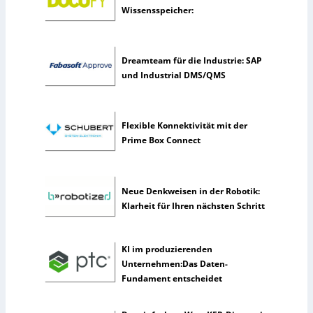
Wissensspeicher:
t
z
e
n
Dreamteam für die Industrie: SAP
s
und Industrial DMS/QMS
e
l
t
Flexible Konnektivität mit der
e
Prime Box Connect
n
e
r
k
Neue Denkweisen in der Robotik:
ü
Klarheit für Ihren nächsten Schritt
n
s
t
KI im produzierenden
l
Unternehmen:Das Daten-
i
Fundament entscheidet
c
h