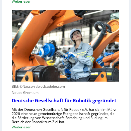
:
Weiterlesen
l
r
E
l
i
i
e
e
n
r
l
L
a
l
e
u
e
r
s
S
n
z
t
z
u
e
e
n
u
n
u
e
t
t
r
r
z
u
u
e
n
Bild: ©Nassorn/stock.adobe.com
m
n
g
Neues Gremium
f
s
ü
Deutsche Gesellschaft für Robotik gegründet
s
r
y
Mit der Deutschen Gesellschaft für Robotik e.V. hat sich im März
R
2026 eine neue gemeinnützige Fachgesellschaft gegründet, die
s
die Förderung von Wissenschaft, Forschung und Bildung im
o
t
Bereich der Robotik zum Ziel hat.
b
e
:
Weiterlesen
o