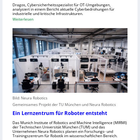
Z
n
Dragos, Cybersicherheitsspezialist für OT-Umgebungen,
e
analysiert in einem Bericht aktuelle Cyberbedrohungen für
,
industrielle und kritische Infrastrukturen.
n
S
:
Weiterlesen
t
c
W
r
h
i
a
w
e
l
a
A
e
c
n
u
h
g
r
s
r
o
t
e
p
e
i
a
l
f
l
e
e
r
Bild: Neura Robotics
n
i
Gemeinsames Projekt der TU München und Neura Robotics
s
n
Ein Lernzentrum für Roboter entsteht
c
d
h
Das Munich Institute of Robotics and Machine Intelligence (MIRMI)
u
der Technischen Universität München (TUM) und das
n
s
Unternehmen Neura Robotics planen ein Forschungs- und
e
Trainingszentrum für Robotik im wissenschaftlichen Bereich.
t