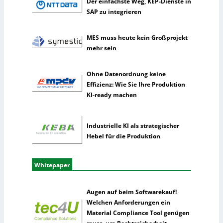
Der einfachste Weg, KEP-Dienste in
e
SAP zu integrieren
I
n
t
MES muss heute kein Großprojekt
e
mehr sein
l
l
Ohne Datenordnung keine
i
Effizienz: Wie Sie Ihre Produktion
g
KI-ready machen
e
n
z
Industrielle KI als strategischer
Hebel für die Produktion
Whitepaper
Augen auf beim Softwarekauf!
Welchen Anforderungen ein
Material Compliance Tool genügen