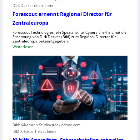
e
Dirk Decker übernimmt
n
Forescout ernennt Regional Director für
V
o
Zentraleuropa
r
Forescout Technologies, ein Spezialist für Cybersicherheit, hat die
w
Ernennung von Dirk Decker (Bild) zum Regional Director für
ü
Zentraleuropa bekanntgegeben.
:
Weiterlesen
r
F
f
o
e
r
w
e
e
s
g
c
e
o
n
u
S
t
c
e
h
r
l
Bild: ©Kamran-Studio/stock.adobe.com
n
e
IBM X-Force Threat Index
e
c
n
h