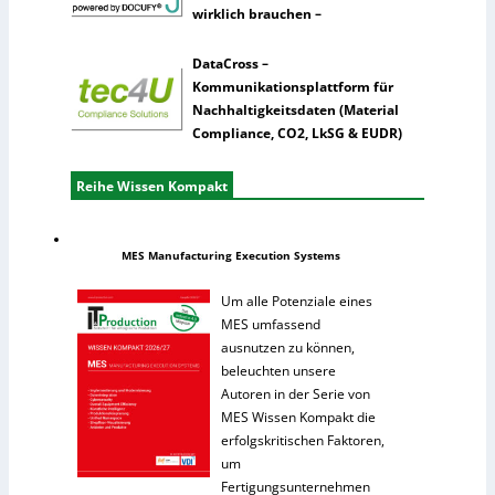
wirklich brauchen –
DataCross –
Kommunikationsplattform für
Nachhaltigkeitsdaten (Material
Compliance, CO2, LkSG & EUDR)
Reihe Wissen Kompakt
MES Manufacturing Execution Systems
Um alle Potenziale eines
MES umfassend
ausnutzen zu können,
beleuchten unsere
Autoren in der Serie von
MES Wissen Kompakt die
erfolgskritischen Faktoren,
um
Fertigungsunternehmen