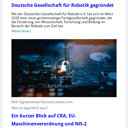
s
ü
Deutsche Gesellschaft für Robotik gegründet
s
r
y
Mit der Deutschen Gesellschaft für Robotik e.V. hat sich im März
R
2026 eine neue gemeinnützige Fachgesellschaft gegründet, die
s
die Förderung von Wissenschaft, Forschung und Bildung im
o
t
Bereich der Robotik zum Ziel hat.
b
e
:
Weiterlesen
o
m
D
t
e
e
e
i
u
r
n
t
e
s
s
n
V
c
t
i
h
s
s
e
t
i
G
e
e
e
h
r
s
t
Bild: ©greenbutterfly/stock.adobe.com
n
e
Was ist eigentlich was?
e
l
h
l
Ein kurzer Blick auf CRA, EU-
m
s
Maschinenverordnung und NIS-2
e
c