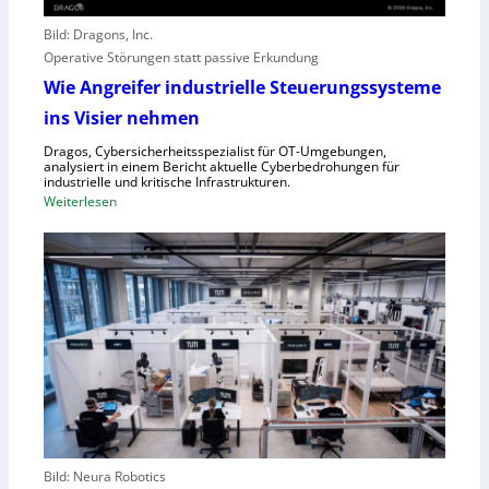
t
r
o
e
Bild: Dragons, Inc.
r
i
Operative Störungen statt passive Erkundung
f
f
Wie Angreifer industrielle Steuerungssysteme
ü
e
ins Visier nehmen
r
r
Z
n
Dragos, Cybersicherheitsspezialist für OT-Umgebungen,
e
analysiert in einem Bericht aktuelle Cyberbedrohungen für
,
industrielle und kritische Infrastrukturen.
n
S
:
Weiterlesen
t
c
W
r
h
i
a
w
e
l
a
A
e
c
n
u
h
g
r
s
r
o
t
e
p
e
i
a
l
f
l
e
e
r
Bild: Neura Robotics