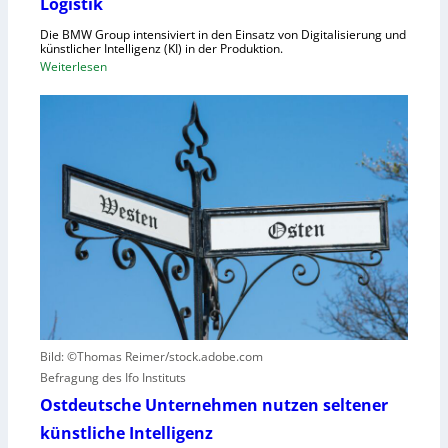
Logistik
r
a
d
Die BMW Group intensiviert in den Einsatz von Digitalisierung und
p
n
künstlicher Intelligenz (KI) in der Produktion.
a
:
Weiterlesen
u
z
B
n
i
M
g
t
W
u
ä
s
n
t
e
d
e
t
N
n
z
I
v
t
S
e
a
-
r
u
2
u
f
r
h
s
u
a
Bild: ©Thomas Reimer/stock.adobe.com
m
c
Befragung des Ifo Instituts
a
h
n
Ostdeutsche Unternehmen nutzen seltener
e
o
künstliche Intelligenz
n
i