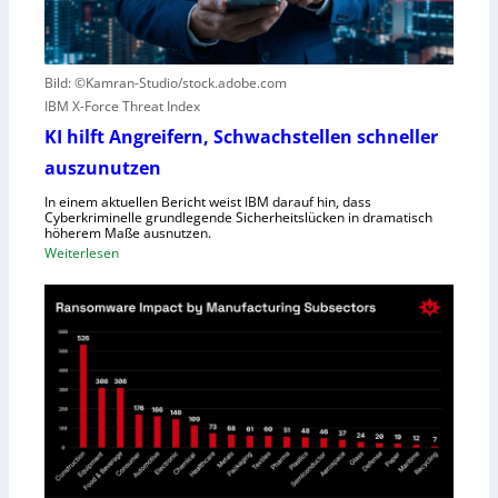
t
c
e
h
r
l
Bild: ©Kamran-Studio/stock.adobe.com
n
e
IBM X-Force Threat Index
e
c
n
KI hilft Angreifern, Schwachstellen schneller
h
n
t
auszunutzen
t
l
R
In einem aktuellen Bericht weist IBM darauf hin, dass
e
Cyberkriminelle grundlegende Sicherheitslücken in dramatisch
e
i
höherem Maße ausnutzen.
g
s
:
Weiterlesen
i
t
K
o
u
I
n
n
h
a
g
i
l
l
D
f
i
t
r
A
e
n
c
g