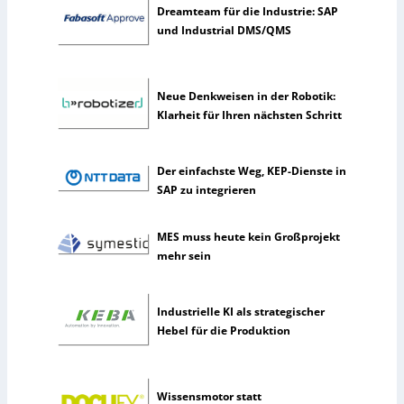
s
Dreamteam für die Industrie: SAP
t
und Industrial DMS/QMS
l
i
c
Neue Denkweisen in der Robotik:
h
Klarheit für Ihren nächsten Schritt
e
I
n
Der einfachste Weg, KEP-Dienste in
t
SAP zu integrieren
e
l
l
MES muss heute kein Großprojekt
i
mehr sein
g
e
n
Industrielle KI als strategischer
z
Hebel für die Produktion
Wissensmotor statt