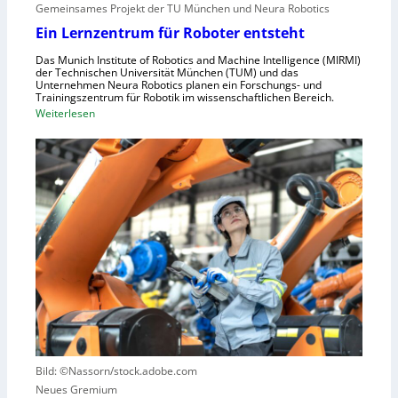
n
i
Gemeinsames Projekt der TU München und Neura Robotics
s
n
Ein Lernzentrum für Roboter entsteht
c
d
h
Das Munich Institute of Robotics and Machine Intelligence (MIRMI)
u
der Technischen Universität München (TUM) und das
n
s
Unternehmen Neura Robotics planen ein Forschungs- und
e
Trainingszentrum für Robotik im wissenschaftlichen Bereich.
t
:
Weiterlesen
l
r
E
l
i
i
e
e
n
r
l
L
a
l
e
u
e
r
s
S
n
z
t
z
u
e
e
n
u
n
u
e
t
t
r
r
z
u
u
e
n
Bild: ©Nassorn/stock.adobe.com
m
n
g
Neues Gremium
f