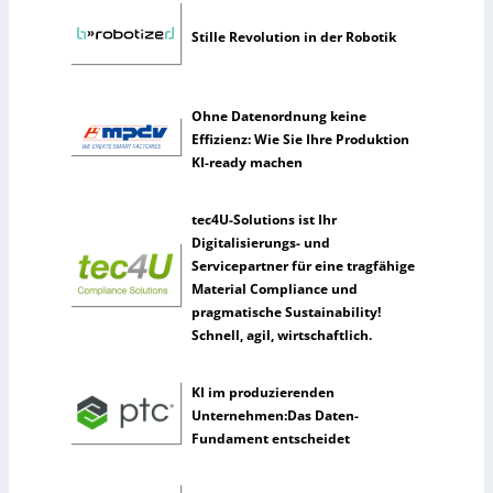
k
h
m
Stille Revolution in der Robotik
e
n
n
Ohne Datenordnung keine
u
Effizienz: Wie Sie Ihre Produktion
t
KI-ready machen
z
e
tec4U-Solutions ist Ihr
n
Digitalisierungs- und
s
Servicepartner für eine tragfähige
e
Material Compliance und
l
pragmatische Sustainability!
t
Schnell, agil, wirtschaftlich.
e
n
e
KI im produzierenden
r
Unternehmen:Das Daten-
k
Fundament entscheidet
ü
n