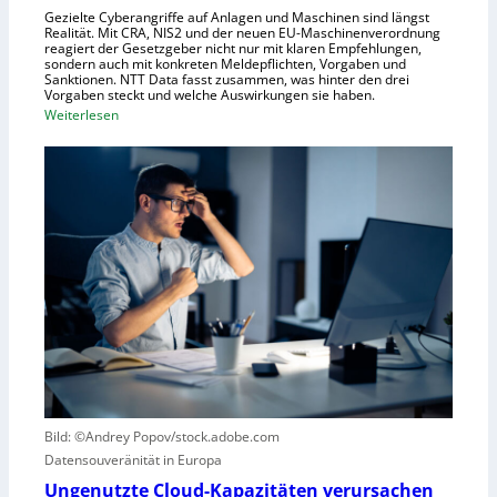
Gezielte Cyberangriffe auf Anlagen und Maschinen sind längst
n
h
Realität. Mit CRA, NIS2 und der neuen EU-Maschinenverordnung
a
reagiert der Gesetzgeber nicht nur mit klaren Empfehlungen,
sondern auch mit konkreten Meldepflichten, Vorgaben und
f
Sanktionen. NTT Data fasst zusammen, was hinter den drei
t
Vorgaben steckt und welche Auswirkungen sie haben.
f
:
Weiterlesen
ü
E
r
i
R
n
o
k
b
u
o
r
t
z
i
e
k
r
g
B
e
l
g
i
r
c
Bild: ©Andrey Popov/stock.adobe.com
ü
k
Datensouveränität in Europa
n
a
d
u
Ungenutzte Cloud-Kapazitäten verursachen