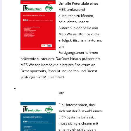
Um alle Potenziale eines
MES umfassend
ausnutzen zu können,
beleuchten unsere
Autoren in der Serie von
MES Wissen Kompakt die
erfolgskritischen Faktoren,
um
Fertigungsunternehmen
präventiv zu steuern. Darüber hinaus präsentiert
MES Wissen Kompakt ein breites Spektrum an
Firmenportraits, Produkt- neuheiten und Dienst-
leistungen im MES-Umfeld.
ERP
Ein Unternehmen, das
sich mit der Auswahl eines
ERP- Systems befasst,
muss sich gleichsam mit
einem viel- schichtigen