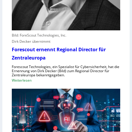
r
e
r
l
e
b
Bild: ForeScout Technologies, Inc.
e
Dirk Decker übernimmt
n
Forescout ernennt Regional Director für
V
o
Zentraleuropa
r
Forescout Technologies, ein Spezialist für Cybersicherheit, hat die
w
Ernennung von Dirk Decker (Bild) zum Regional Director für
ü
Zentraleuropa bekanntgegeben.
:
Weiterlesen
r
F
f
o
e
r
w
e
e
s
g
c
e
o
n
u
S