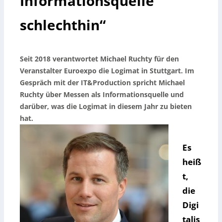
Informationsquelle
schlechthin“
Seit 2018 verantwortet Michael Ruchty für den
Veranstalter Euroexpo die Logimat in Stuttgart. Im
Gespräch mit der IT&Production spricht Michael
Ruchty über Messen als Informationsquelle und
darüber, was die Logimat in diesem Jahr zu bieten
hat.
Es
heiß
t,
die
Digi
talis