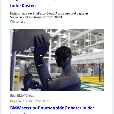
e
f
hohe Kosten
t
C
Insight hat eine Studie zu Cloud-Ausgaben und digitaler
R
Souveränität in Europa veröffentlicht.
A
:
Weiterlesen
,
U
E
n
U
g
-
e
M
n
a
u
s
t
c
z
h
t
i
e
n
C
e
l
n
o
v
Bild: BMW Group
u
e
Physical AI in der Produktion
d
r
-
BMW setzt auf humanoide Roboter in der
o
K