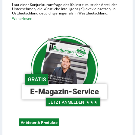
h
Laut einer Konjunkturumfrage des Ifo Instituts ist der Anteil der
d
o
Unternehmen, die künstliche Intelligenz (KI) aktiv einsetzen, in
e
Ostdeutschland deutlich geringer als in Westdeutschland.
h
R
:
Weiterlesen
e
o
O
K
b
s
o
o
t
s
t
d
t
e
e
e
r
u
n
i
t
n
s
d
c
GRATIS
e
h
r
e
E-Magazin-Service
L
U
o
n
JETZT ANMELDEN
★★★
g
t
i
e
s
r
Anbieter & Produkte
t
n
i
e