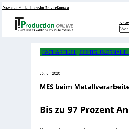
Download
Mediadaten
Abo-Service
Kontakt
NEW
S
u
c
h
FACHARTIKEL
, 
FERTIGUNGSNAHE 
e
n
30. Juni 2020
MES beim Metallverarbeit
Bis zu 97 Prozent A