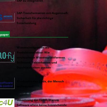
SAP zu integrieren
SAP-Transformation mit Augenmaß:
Sicherheit für die richtige
Entscheidung
epaper
Wissensintegration als
Produktionsfaktor: Wie
strukturierte Wissensplattformen
Stillstand, Fehlerkosten und
Durchlaufzeiten senken
KI schreibt den Code, der Mensch
orchestriert
Umsetzung der EUDR: Warum
Software allein keine hinreichende