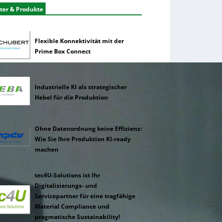
ter & Produkte
Flexible Konnektivität mit der
Prime Box Connect
Industrielle KI als strategischer
Hebel für die Produktion
Ohne Datenordnung keine Effizienz:
Wie Sie Ihre Produktion KI-ready
machen
tec4U-Solutions ist Ihr
Digitalisierungs- und
Servicepartner für eine tragfähige
Material Compliance und
pragmatische Sustainability!