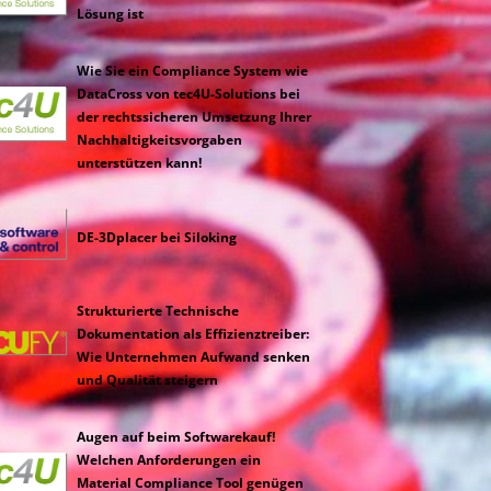
Lösung ist
Wie Sie ein Compliance System wie
DataCross von tec4U-Solutions bei
der rechtssicheren Umsetzung Ihrer
Nachhaltigkeitsvorgaben
unterstützen kann!
DE-3Dplacer bei Siloking
Strukturierte Technische
Dokumentation als Effizienztreiber:
Wie Unternehmen Aufwand senken
und Qualität steigern
Augen auf beim Softwarekauf!
Welchen Anforderungen ein
Material Compliance Tool genügen