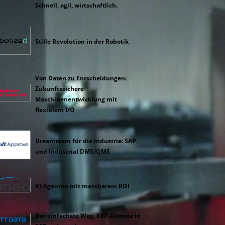
Schnell, agil, wirtschaftlich.
Stille Revolution in der Robotik
Von Daten zu Entscheidungen:
Zukunftssichere
Maschinenentwicklung mit
flexiblem I/O
Dreamteam für die Industrie: SAP
und Industrial DMS/QMS
KI-Agenten mit messbarem ROI
Der einfachste Weg, KEP-Dienste in