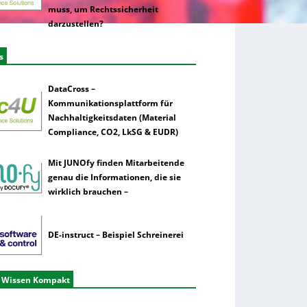
muss, um Rechtssicherheit
darzustellen?
s
DataCross –
Kommunikationsplattform für
Nachhaltigkeitsdaten (Material
Compliance, CO2, LkSG & EUDR)
Mit JUNOfy finden Mitarbeitende
genau die Informationen, die sie
wirklich brauchen –
DE-instruct – Beispiel Schreinerei
 Wissen Kompakt