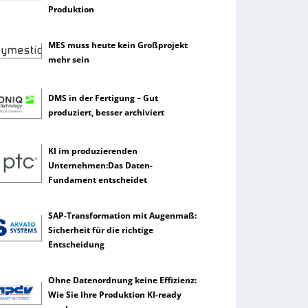
Produktion
MES muss heute kein Großprojekt
mehr sein
DMS in der Fertigung – Gut
produziert, besser archiviert
KI im produzierenden
Unternehmen:Das Daten-
Fundament entscheidet
SAP-Transformation mit Augenmaß:
Sicherheit für die richtige
Entscheidung
Ohne Datenordnung keine Effizienz:
Wie Sie Ihre Produktion KI-ready