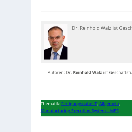
Dr. Reinhold Walz ist Ges
Autoren: Dr.
Reinhold Walz
ist Geschäftsf
Thematik:
Fertigungsnahe IT
,
Allgemein
,
Manufacturing Execution System – MES