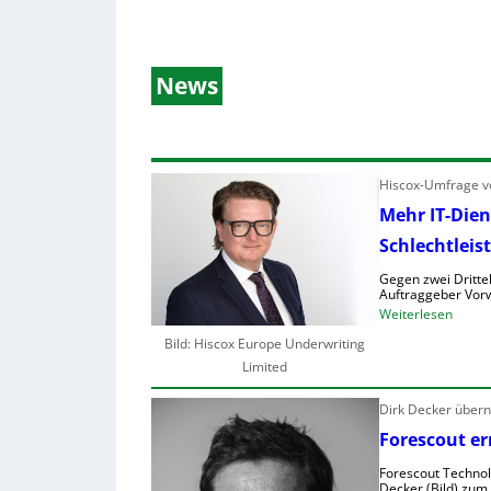
News
Hiscox-Umfrage vo
Mehr IT-Dien
Schlechtleis
Gegen zwei Drittel
Auftraggeber Vorw
:
Weiterlesen
M
Bild: Hiscox Europe Underwriting
e
Limited
h
r
Dirk Decker über
I
Forescout er
T
Forescout Technolo
-
Decker (Bild) zum