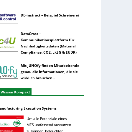
DE-instruct – Beispiel Schreinerei
DataCross –
Kommunikationsplattform für
Nachhaltigkeitsdaten (Material
Compliance, CO2, LkSG & EUDR)
Mit JUNOfy finden Mitarbeitende
genau die Informationen, die sie
wirklich brauchen –
 Wissen Kompakt
anufacturing Execution Systems
Um alle Potenziale eines
MES umfassend ausnutzen
zu können, beleuchten