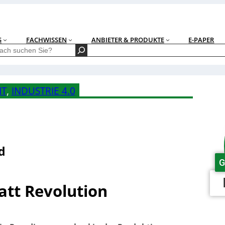
S
FACHWISSEN
ANBIETER & PRODUKTE
E-PAPER
IT
, 
INDUSTRIE 4.0
d
G
tatt Revolution