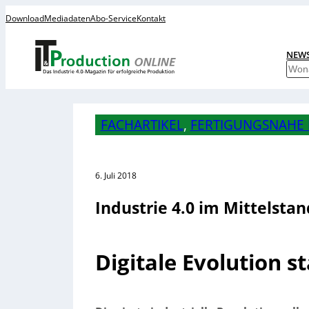
Download
Mediadaten
Abo-Service
Kontakt
NEW
S
u
c
h
FACHARTIKEL
, 
FERTIGUNGSNAHE 
e
n
6. Juli 2018
Industrie 4.0 im Mittelstan
Digitale Evolution s