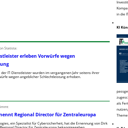
Investi
Kompakt
in die 
KI Kün
n Statista:
stleister erleben Vorwürfe wegen
tung
 der IT-Dienstleister wurden im vergangenen Jahr seitens ihrer
ürfe wegen angeblicher Schlechtleistung erhoben.
passge
zugesc
als Fer
nimmt
nutzen,
nennt Regional Director für Zentraleuropa
Themenh
gies, ein Spezialist für Cybersicherheit, hat die Ernennung von Dirk
 Regional Director für Zentraleuropa bekanntgegeben.