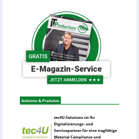
b
o
s
o
s
t
t
t
d
e
e
e
r
n
u
i
t
n
s
d
c
e
GRATIS
h
r
e
L
E-Magazin-Service
U
o
n
g
JETZT ANMELDEN
★★★
t
i
e
s
r
t
Anbieter & Produkte
n
i
e
k
h
tec4U-Solutions ist Ihr
m
Digitalisierungs- und
e
Servicepartner für eine tragfähige
n
Material Compliance und