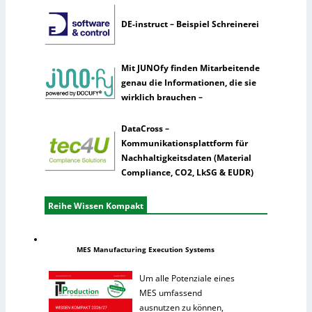
DE-instruct – Beispiel Schreinerei
Mit JUNOfy finden Mitarbeitende
genau die Informationen, die sie
wirklich brauchen –
DataCross –
Kommunikationsplattform für
Nachhaltigkeitsdaten (Material
Compliance, CO2, LkSG & EUDR)
Reihe Wissen Kompakt
MES Manufacturing Execution Systems
Um alle Potenziale eines
MES umfassend
ausnutzen zu können,