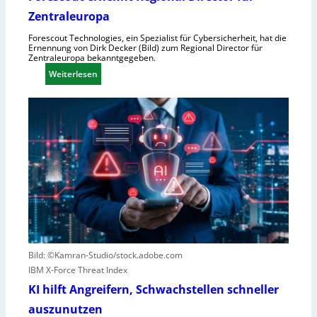
o
Zentraleuropa
r
Forescout Technologies, ein Spezialist für Cybersicherheit, hat die
w
Ernennung von Dirk Decker (Bild) zum Regional Director für
ü
Zentraleuropa bekanntgegeben.
r
:
Weiterlesen
f
F
e
o
w
r
e
e
g
s
e
c
n
o
S
u
c
t
h
e
l
r
e
n
Bild: ©Kamran-Studio/stock.adobe.com
c
e
IBM X-Force Threat Index
h
n
KI hilft Angreifern, Schwachstellen schneller
t
n
l
auszunutzen
t