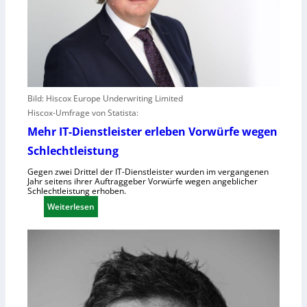
Bild: Hiscox Europe Underwriting Limited
Hiscox-Umfrage von Statista:
Mehr IT-Dienstleister erleben Vorwürfe wegen
Schlechtleistung
Gegen zwei Drittel der IT-Dienstleister wurden im vergangenen
Jahr seitens ihrer Auftraggeber Vorwürfe wegen angeblicher
Schlechtleistung erhoben.
:
Weiterlesen
M
e
h
r
I
T
-