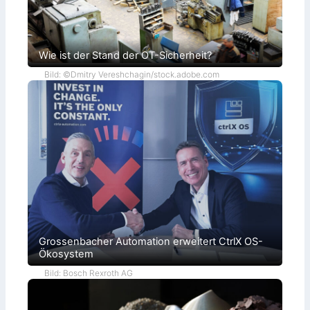
Wie ist der Stand der OT-Sicherheit?
Bild: ©Dmitry Vereshchagin/stock.adobe.com
Grossenbacher Automation erweitert CtrlX OS-
Ökosystem
Bild: Bosch Rexroth AG