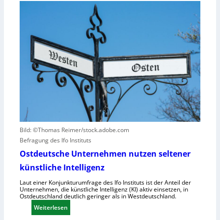
M
t
u
W
ä
n
s
t
d
e
e
N
t
n
I
z
v
S
t
e
-
a
r
2
u
u
f
r
h
s
u
a
m
c
Bild: ©Thomas Reimer/stock.adobe.com
a
h
Befragung des Ifo Instituts
n
e
Ostdeutsche Unternehmen nutzen seltener
o
n
künstliche Intelligenz
i
h
d
o
Laut einer Konjunkturumfrage des Ifo Instituts ist der Anteil der
Unternehmen, die künstliche Intelligenz (KI) aktiv einsetzen, in
e
h
Ostdeutschland deutlich geringer als in Westdeutschland.
R
e
:
Weiterlesen
o
K
O