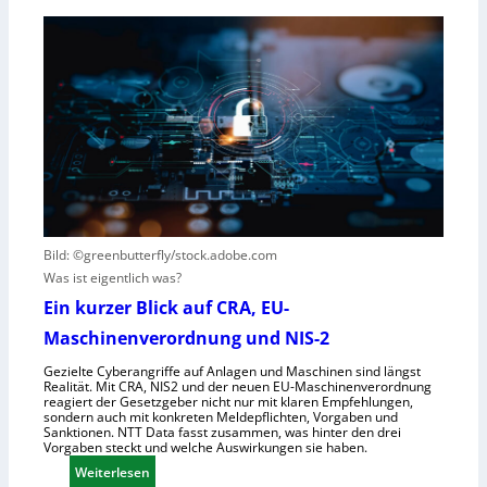
e
D
t
i
e
e
n
u
r
s
t
e
V
s
n
i
c
t
s
h
s
i
e
t
e
G
e
r
e
h
n
s
t
e
e
Bild: ©greenbutterfly/stock.adobe.com
h
l
Was ist eigentlich was?
m
l
Ein kurzer Blick auf CRA, EU-
e
s
Maschinenverordnung und NIS-2
n
c
h
Gezielte Cyberangriffe auf Anlagen und Maschinen sind längst
Realität. Mit CRA, NIS2 und der neuen EU-Maschinenverordnung
a
reagiert der Gesetzgeber nicht nur mit klaren Empfehlungen,
f
sondern auch mit konkreten Meldepflichten, Vorgaben und
Sanktionen. NTT Data fasst zusammen, was hinter den drei
t
Vorgaben steckt und welche Auswirkungen sie haben.
f
:
Weiterlesen
ü