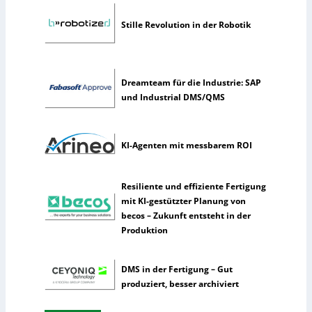
c
h
Stille Revolution in der Robotik
e
I
n
t
Dreamteam für die Industrie: SAP
e
und Industrial DMS/QMS
l
l
i
KI-Agenten mit messbarem ROI
g
e
n
Resiliente und effiziente Fertigung
z
mit KI-gestützter Planung von
becos – Zukunft entsteht in der
Produktion
DMS in der Fertigung – Gut
produziert, besser archiviert