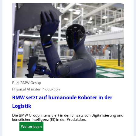
n
U
g
-
e
M
n
a
u
s
t
c
z
h
t
i
e
n
C
e
l
n
o
v
u
e
Bild: BMW Group
d
r
Physical AI in der Produktion
-
o
BMW setzt auf humanoide Roboter in der
K
r
Logistik
a
d
p
n
Die BMW Group intensiviert in den Einsatz von Digitalisierung und
künstlicher Intelligenz (KI) in der Produktion.
a
u
:
Weiterlesen
z
n
B
i
g