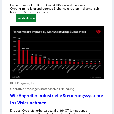
e
R
In einem aktuellen Bericht weist IBM darauf hin, dass
i
Cyberkriminelle grundlegende Sicherheitslücken in dramatisch
e
höherem Maße ausnutzen.
s
g
:
t
Weiterlesen
i
K
u
o
I
n
n
h
g
a
i
l
l
D
f
i
t
r
A
e
n
c
g
t
r
o
e
Bild: Dragons, Inc.
r
i
Operative Störungen statt passive Erkundung
f
f
ü
Wie Angreifer industrielle Steuerungssysteme
e
r
ins Visier nehmen
r
Z
n
e
Dragos, Cybersicherheitsspezialist für OT-Umgebungen,
,