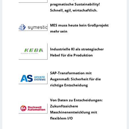
n
pragmatische Sustainability!
u
Schnell, agil, wirtschaftlich.
t
z
MES muss heute kein Großprojekt
e
mehr sein
n
s
e
Industrielle KI als strategischer
l
Hebel für die Produktion
t
e
n
SAP-Transformation mit
e
Augenmaß: Sicherheit für die
r
richtige Entscheidung
k
ü
n
Von Daten zu Entscheidungen:
s
Zukunftssichere
t
Maschinenentwicklung mit
l
flexiblem I/O
i