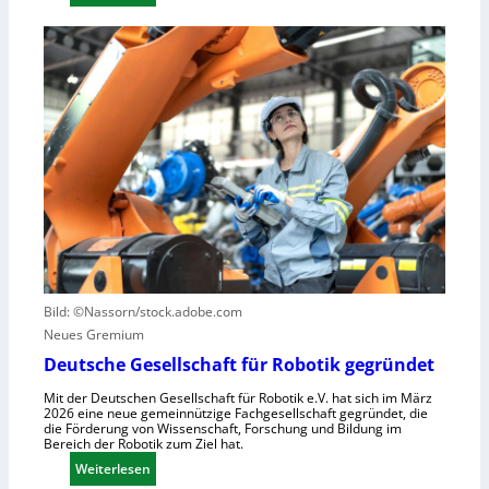
i
E
e
e
i
r
l
n
a
l
L
u
e
e
s
S
r
z
t
n
u
e
z
n
u
e
u
e
n
t
r
t
z
u
r
e
n
u
n
g
m
Bild: ©Nassorn/stock.adobe.com
s
f
Neues Gremium
s
ü
Deutsche Gesellschaft für Robotik gegründet
y
r
Mit der Deutschen Gesellschaft für Robotik e.V. hat sich im März
s
R
2026 eine neue gemeinnützige Fachgesellschaft gegründet, die
t
o
die Förderung von Wissenschaft, Forschung und Bildung im
Bereich der Robotik zum Ziel hat.
e
b
m
:
Weiterlesen
o