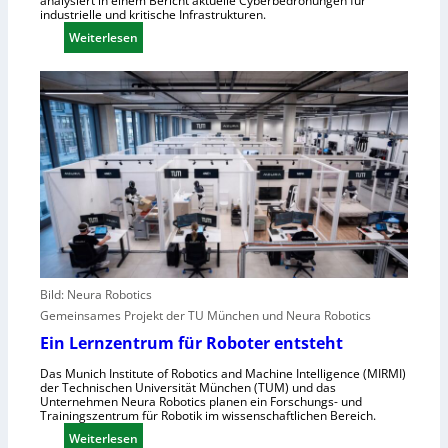
analysiert in einem Bericht aktuelle Cyberbedrohungen für
n
industrielle und kritische Infrastrukturen.
S
t
:
Weiterlesen
c
r
W
h
a
i
w
l
e
a
e
A
c
u
n
h
r
g
s
o
r
t
p
e
e
a
i
l
f
l
e
e
r
n
Bild: Neura Robotics
i
s
Gemeinsames Projekt der TU München und Neura Robotics
n
c
Ein Lernzentrum für Roboter entsteht
d
h
u
Das Munich Institute of Robotics and Machine Intelligence (MIRMI)
n
der Technischen Universität München (TUM) und das
s
e
Unternehmen Neura Robotics planen ein Forschungs- und
t
Trainingszentrum für Robotik im wissenschaftlichen Bereich.
l
r
:
Weiterlesen
l