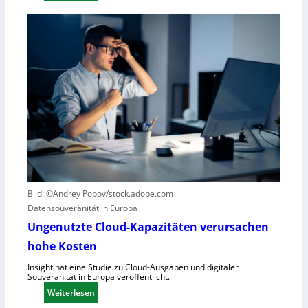
E
r
i
R
n
o
k
b
u
o
r
t
z
i
e
k
r
g
B
e
l
g
i
r
c
ü
k
Bild: ©Andrey Popov/stock.adobe.com
n
a
Datensouveränität in Europa
d
u
Ungenutzte Cloud-Kapazitäten verursachen
e
f
t
hohe Kosten
C
R
Insight hat eine Studie zu Cloud-Ausgaben und digitaler
Souveränität in Europa veröffentlicht.
A
:
Weiterlesen
,
U
E