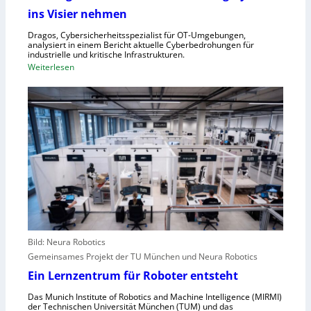
ü
e
ins Visier nehmen
r
r
Z
n
Dragos, Cybersicherheitsspezialist für OT-Umgebungen,
e
analysiert in einem Bericht aktuelle Cyberbedrohungen für
,
industrielle und kritische Infrastrukturen.
n
S
:
Weiterlesen
t
c
W
r
h
i
a
w
e
l
a
A
e
c
n
u
h
g
r
s
r
o
t
e
p
e
i
a
l
f
l
e
e
r
Bild: Neura Robotics
n
i
Gemeinsames Projekt der TU München und Neura Robotics
s
n
Ein Lernzentrum für Roboter entsteht
c
d
h
Das Munich Institute of Robotics and Machine Intelligence (MIRMI)
u
der Technischen Universität München (TUM) und das
n