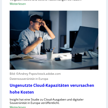
f
:
Weiterlesen
ü
E
r
i
R
n
o
k
b
u
o
r
t
z
i
e
k
r
g
B
e
l
g
i
r
c
Bild: ©Andrey Popov/stock.adobe.com
ü
k
Datensouveränität in Europa
n
a
d
u
Ungenutzte Cloud-Kapazitäten verursachen
e
f
hohe Kosten
t
C
Insight hat eine Studie zu Cloud-Ausgaben und digitaler
R
Souveränität in Europa veröffentlicht.
A
:
Weiterlesen