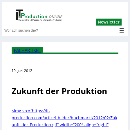
Lin
Newsletter
Search
FACHARTIKEL
19. Juni 2012
Zukunft der Produktion
<img src=“https://it-
production.com/artikel_bilder/buchmarkt/2012/02/Zuk
unft_der_Produktion.gif“ width=“200″ align=“right“