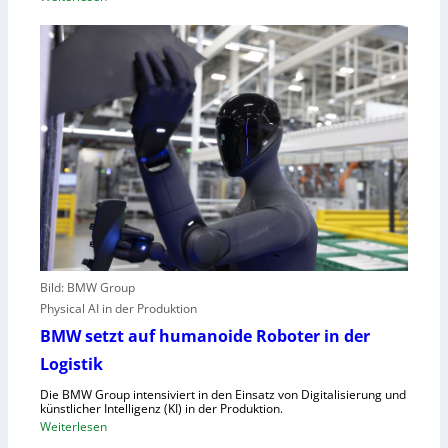
,
U
E
n
U
g
-
e
M
n
a
u
s
t
c
z
h
t
i
e
n
C
e
l
n
o
v
Bild: BMW Group
u
e
Physical AI in der Produktion
d
r
-
BMW setzt auf humanoide Roboter in der
o
K
Logistik
r
a
d
Die BMW Group intensiviert in den Einsatz von Digitalisierung und
p
n
künstlicher Intelligenz (KI) in der Produktion.
a
:
Weiterlesen
u
z
B