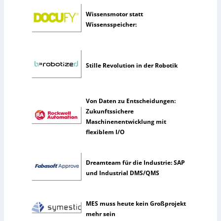
n
Wissensmotor statt
u
Wissensspeicher:
t
z
e
n
Stille Revolution in der Robotik
s
e
l
t
Von Daten zu Entscheidungen:
e
Zukunftssichere
n
Maschinenentwicklung mit
e
flexiblem I/O
r
k
ü
Dreamteam für die Industrie: SAP
n
und Industrial DMS/QMS
s
t
l
MES muss heute kein Großprojekt
i
mehr sein