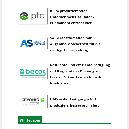
c
h
KI im produzierenden
e
Unternehmen:Das Daten-
I
Fundament entscheidet
n
t
e
SAP-Transformation mit
l
Augenmaß: Sicherheit für die
l
richtige Entscheidung
i
g
Resiliente und effiziente Fertigung
e
mit KI-gestützter Planung von
n
becos – Zukunft entsteht in der
z
Produktion
DMS in der Fertigung – Gut
produziert, besser archiviert
Whitepaper