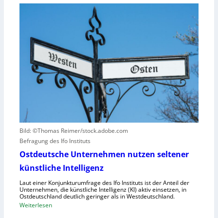
n
i
M
g
t
W
u
ä
s
n
t
e
d
e
t
N
n
z
I
v
t
S
e
a
-
r
u
2
u
f
r
h
s
u
a
Bild: ©Thomas Reimer/stock.adobe.com
m
c
Befragung des Ifo Instituts
a
h
n
Ostdeutsche Unternehmen nutzen seltener
e
o
künstliche Intelligenz
n
i
h
Laut einer Konjunkturumfrage des Ifo Instituts ist der Anteil der
d
o
Unternehmen, die künstliche Intelligenz (KI) aktiv einsetzen, in
e
Ostdeutschland deutlich geringer als in Westdeutschland.
h
R
:
Weiterlesen
e
o
O