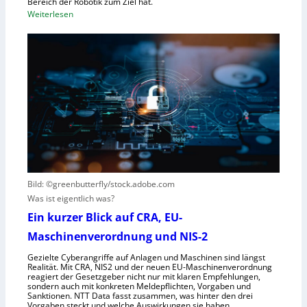
Bereich der Robotik zum Ziel hat.
b
e
:
Weiterlesen
o
m
D
t
e
e
e
i
u
r
n
t
e
s
s
n
V
c
t
i
h
s
s
e
t
i
G
e
e
e
h
r
s
t
Bild: ©greenbutterfly/stock.adobe.com
n
e
Was ist eigentlich was?
e
l
h
l
Ein kurzer Blick auf CRA, EU-
m
s
Maschinenverordnung und NIS-2
e
c
Gezielte Cyberangriffe auf Anlagen und Maschinen sind längst
n
h
Realität. Mit CRA, NIS2 und der neuen EU-Maschinenverordnung
a
reagiert der Gesetzgeber nicht nur mit klaren Empfehlungen,
sondern auch mit konkreten Meldepflichten, Vorgaben und
f
Sanktionen. NTT Data fasst zusammen, was hinter den drei
t
Vorgaben steckt und welche Auswirkungen sie haben.