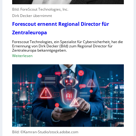
b
Bild: ForeScout Technologies, Inc.
e
Dirk Decker übernimmt
n
Forescout ernennt Regional Director für
V
o
Zentraleuropa
r
Forescout Technologies, ein Spezialist für Cybersicherheit, hat die
w
Ernennung von Dirk Decker (Bild) zum Regional Director für
ü
Zentraleuropa bekanntgegeben.
:
Weiterlesen
r
F
f
o
e
r
w
e
e
s
g
c
e
o
n
u
S
t
c
e
h
r
l
Bild: ©Kamran-Studio/stock.adobe.com
n
e