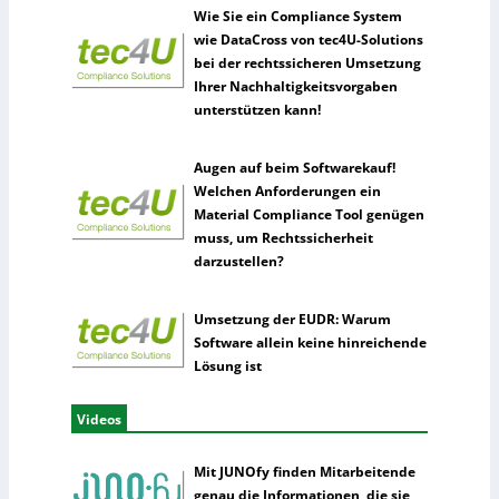
Wie Sie ein Compliance System
wie DataCross von tec4U-Solutions
bei der rechtssicheren Umsetzung
Ihrer Nachhaltigkeitsvorgaben
unterstützen kann!
Augen auf beim Softwarekauf!
Welchen Anforderungen ein
Material Compliance Tool genügen
muss, um Rechtssicherheit
darzustellen?
Umsetzung der EUDR: Warum
Software allein keine hinreichende
Lösung ist
Videos
Mit JUNOfy finden Mitarbeitende
genau die Informationen, die sie