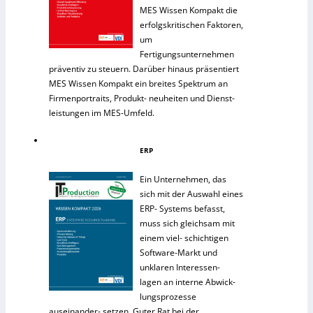
MES Wissen Kompakt die
erfolgskritischen Faktoren,
um
Fertigungsunternehmen
präventiv zu steuern. Darüber hinaus präsentiert
MES Wissen Kompakt ein breites Spektrum an
Firmenportraits, Produkt- neuheiten und Dienst-
leistungen im MES-Umfeld.
ERP
Ein Unternehmen, das
sich mit der Auswahl eines
ERP- Systems befasst,
muss sich gleichsam mit
einem viel- schichtigen
Software-Markt und
unklaren Interessen-
lagen an interne Abwick-
lungsprozesse
auseinander- setzen. Guter Rat bei der