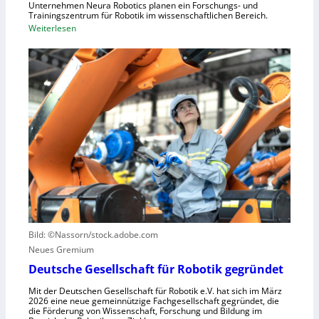
s
Unternehmen Neura Robotics planen ein Forschungs- und
e
Trainingszentrum für Robotik im wissenschaftlichen Bereich.
t
:
Weiterlesen
l
r
E
l
i
i
e
e
n
r
l
L
a
l
e
u
e
r
s
S
n
z
t
z
u
e
e
n
u
n
u
e
t
t
r
r
z
u
u
e
n
Bild: ©Nassorn/stock.adobe.com
m
n
g
Neues Gremium
f
s
ü
Deutsche Gesellschaft für Robotik gegründet
s
r
y
Mit der Deutschen Gesellschaft für Robotik e.V. hat sich im März
R
2026 eine neue gemeinnützige Fachgesellschaft gegründet, die
s
die Förderung von Wissenschaft, Forschung und Bildung im
o
t