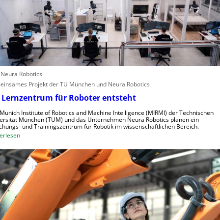
e
i
n
f
s
e
c
r
h
i
n
n
e
d
: Neura Robotics
l
u
insames Projekt der TU München und Neura Robotics
l
s
 Lernzentrum für Roboter entsteht
e
t
r
r
Munich Institute of Robotics and Machine Intelligence (MIRMI) der Technischen
a
i
ersität München (TUM) und das Unternehmen Neura Robotics planen ein
chungs- und Trainingszentrum für Robotik im wissenschaftlichen Bereich.
u
e
:
erlesen
s
l
E
z
l
i
u
e
n
n
S
L
u
t
e
t
e
r
z
u
n
e
e
z