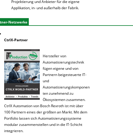
Projektierung und Anbieter für die eigene
Applikation, in- und außerhalb der Fabrik.
tner-Netzwerke
CtrlX-Partner
Hersteller von
Automatisierungstechnik
fügen eigene und von
Partnern beigesteuerte IT-
und
Automatisierungskomponen
ten zunehmend zu
Ökosystemen zusammen.
CtrlX Automation von Bosch Rexroth ist mit über
100 Partnern eines der größten an Markt. Mit dem
Portfolio lassen sich Automatisierungssysteme
modular zusammenstellen und in die IT-Schicht
integrieren.