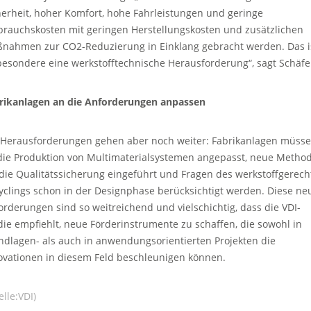
herheit, hoher Komfort, hohe Fahrleistungen und geringe
brauchskosten mit geringen Herstellungskosten und zusätzlichen
nahmen zur CO2-Reduzierung in Einklang gebracht werden. Das i
besondere eine werkstofftechnische Herausforderung“, sagt Schäfe
rikanlagen an die Anforderungen anpassen
 Herausforderungen gehen aber noch weiter: Fabrikanlagen müss
die Produktion von Multimaterialsystemen angepasst, neue Metho
 die Qualitätssicherung eingeführt und Fragen des werkstoffgerec
yclings schon in der Designphase berücksichtigt werden. Diese ne
orderungen sind so weitreichend und vielschichtig, dass die VDI-
die empfiehlt, neue Förderinstrumente zu schaffen, die sowohl in
ndlagen- als auch in anwendungsorientierten Projekten die
ovationen in diesem Feld beschleunigen können.
lle:VDI)