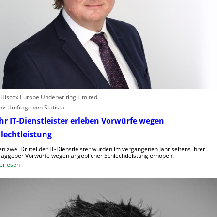
: Hiscox Europe Underwriting Limited
ox-Umfrage von Statista:
r IT-Dienstleister erleben Vorwürfe wegen
lechtleistung
n zwei Drittel der IT-Dienstleister wurden im vergangenen Jahr seitens ihrer
raggeber Vorwürfe wegen angeblicher Schlechtleistung erhoben.
:
erlesen
M
e
h
r
I