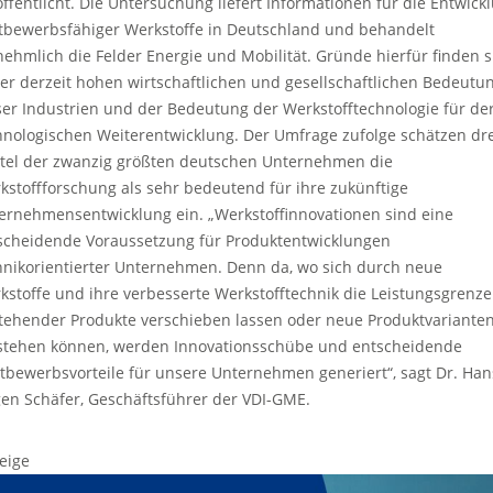
öffentlicht. Die Untersuchung liefert Informationen für die Entwick
tbewerbsfähiger Werkstoffe in Deutschland und behandelt
nehmlich die Felder Energie und Mobilität. Gründe hierfür finden s
der derzeit hohen wirtschaftlichen und gesellschaftlichen Bedeutu
ser Industrien und der Bedeutung der Werkstofftechnologie für de
hnologischen Weiterentwicklung. Der Umfrage zufolge schätzen dre
rtel der zwanzig größten deutschen Unternehmen die
kstoffforschung als sehr bedeutend für ihre zukünftige
ernehmensentwicklung ein. „Werkstoffinnovationen sind eine
scheidende Voraussetzung für Produktentwicklungen
hnikorientierter Unternehmen. Denn da, wo sich durch neue
kstoffe und ihre verbesserte Werkstofftechnik die Leistungsgrenz
tehender Produkte verschieben lassen oder neue Produktvariante
stehen können, werden Innovationsschübe und entscheidende
tbewerbsvorteile für unsere Unternehmen generiert“, sagt Dr. Han
gen Schäfer, Geschäftsführer der VDI-GME.
eige