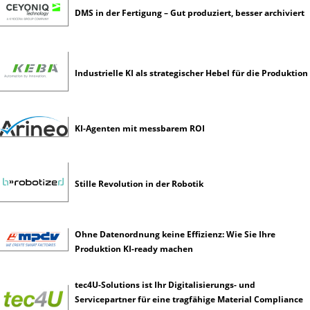
s
DMS in der Fertigung – Gut produziert, besser archiviert
t
l
i
c
Industrielle KI als strategischer Hebel für die Produktion
h
e
I
n
KI-Agenten mit messbarem ROI
t
e
l
Stille Revolution in der Robotik
l
i
g
e
Ohne Datenordnung keine Effizienz: Wie Sie Ihre
n
Produktion KI-ready machen
z
tec4U-Solutions ist Ihr Digitalisierungs- und
Servicepartner für eine tragfähige Material Compliance