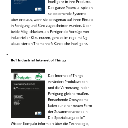
Intelligenz in ihre Produkte.
Das ganze Potenzial spielen
selbstlernende Systeme
aber erst aus, wenn sie passgenau auf ihren Einsatz
in Fertigung und Büro zugeschnitten wurden. Über
beide Möglichkeiten, als Fertiger die Vorzüge von
industrieller KI zu nutzen, geht es im regelmäßig
aktualisierten Themenheft Künstliche Intelligenz.
IIoT Industrial Internet of Things
Das Internet of Things
verändert Produktwelten
und die Vernetzung in der
Fertigung gleichermaßen.
Entstehende Ökosysteme
laden zur einer neuen Form
der Zusammenarbeit ein.
Die Spezialausgabe IoT
Wissen Kompakt informiert über die Technologie,