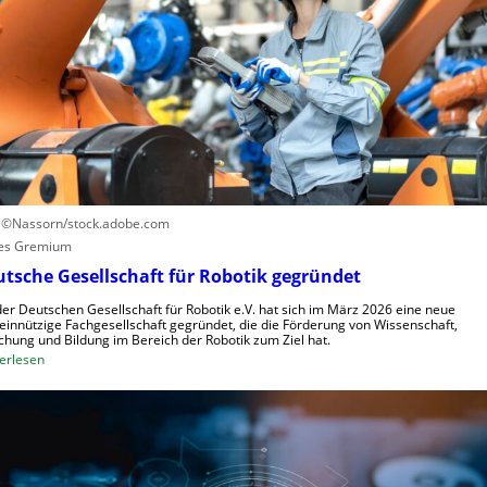
n
r
e
u
n
n
t
g
r
s
u
s
m
y
f
s
ü
t
r
e
R
: ©Nassorn/stock.adobe.com
m
o
es Gremium
e
b
tsche Gesellschaft für Robotik gegründet
i
o
n
der Deutschen Gesellschaft für Robotik e.V. hat sich im März 2026 eine neue
t
innützige Fachgesellschaft gegründet, die die Förderung von Wissenschaft,
s
e
chung und Bildung im Bereich der Robotik zum Ziel hat.
V
:
r
erlesen
i
D
e
s
e
n
i
u
t
e
t
s
r
s
t
n