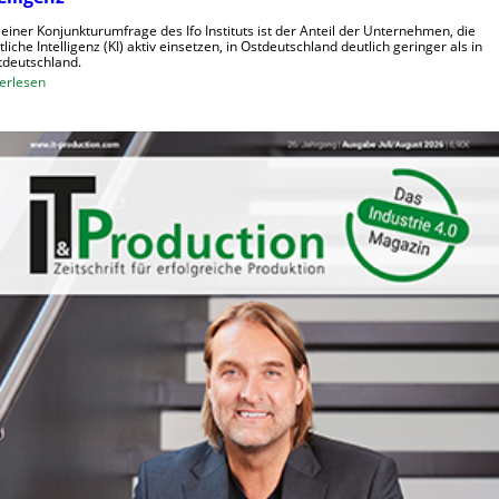
o
t
b
 einer Konjunkturumfrage des Ifo Instituts ist der Anteil der Unternehmen, die
e
tliche Intelligenz (KI) aktiv einsetzen, in Ostdeutschland deutlich geringer als in
o
deutschland.
n
t
:
erlesen
e
O
r
s
i
t
n
d
d
e
e
u
r
t
L
s
o
c
g
h
i
e
s
U
t
n
i
t
k
e
r
n