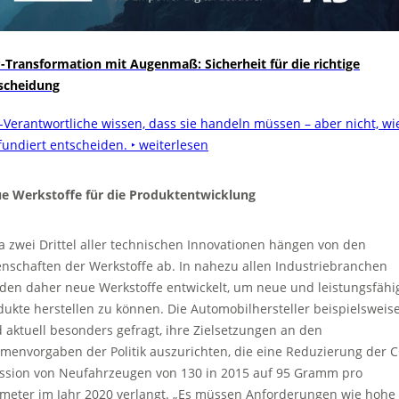
-Transformation mit Augenmaß: Sicherheit für die richtige
scheidung
-Verantwortliche wissen, dass sie handeln müssen – aber nicht, wi
 fundiert entscheiden.
‣ weiterlesen
e Werkstoffe für die Produktentwicklung
a zwei Drittel aller technischen Innovationen hängen von den
enschaften der Werkstoffe ab. In nahezu allen Industriebranchen
den daher neue Werkstoffe entwickelt, um neue und leistungsfähi
dukte herstellen zu können. Die Automobilhersteller beispielsweis
d aktuell besonders gefragt, ihre Zielsetzungen an den
menvorgaben der Politik auszurichten, die eine Reduzierung der 
ssion von Neufahrzeugen von 130 in 2015 auf 95 Gramm pro
ometer im Jahr 2020 verlangt. „Es müssen Anforderungen wie hohe