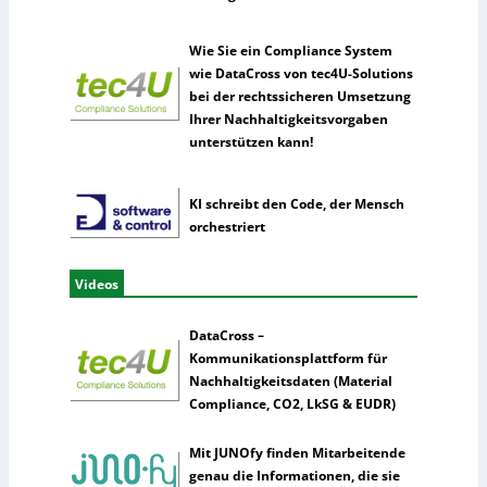
Wie Sie ein Compliance System
wie DataCross von tec4U-Solutions
bei der rechtssicheren Umsetzung
Ihrer Nachhaltigkeitsvorgaben
unterstützen kann!
KI schreibt den Code, der Mensch
orchestriert
Videos
DataCross –
Kommunikationsplattform für
Nachhaltigkeitsdaten (Material
Compliance, CO2, LkSG & EUDR)
Mit JUNOfy finden Mitarbeitende
genau die Informationen, die sie