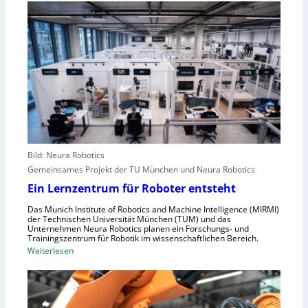
r
h
i
a
w
e
l
a
A
e
c
n
u
h
g
r
s
r
o
t
e
p
e
i
a
l
f
l
e
e
r
Bild: Neura Robotics
n
i
Gemeinsames Projekt der TU München und Neura Robotics
s
n
Ein Lernzentrum für Roboter entsteht
c
d
h
Das Munich Institute of Robotics and Machine Intelligence (MIRMI)
u
der Technischen Universität München (TUM) und das
n
s
Unternehmen Neura Robotics planen ein Forschungs- und
e
Trainingszentrum für Robotik im wissenschaftlichen Bereich.
t
:
Weiterlesen
l
r
E
l
i
i
e
e
n
r
l
L