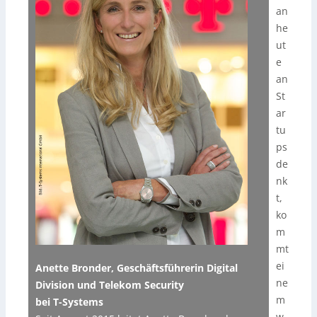
an
he
ut
e
an
St
ar
tu
ps
de
nk
t,
ko
m
mt
ei
Anette Bronder, Geschäftsführerin Digital
ne
Division und Telekom Security
m
bei T-Systems
w