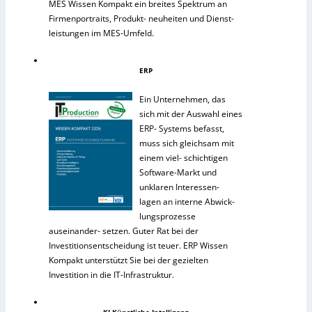
MES Wissen Kompakt ein breites Spektrum an
Firmenportraits, Produkt- neuheiten und Dienst-
leistungen im MES-Umfeld.
ERP
Ein Unternehmen, das
sich mit der Auswahl eines
ERP- Systems befasst,
muss sich gleichsam mit
einem viel- schichtigen
Software-Markt und
unklaren Interessen-
lagen an interne Abwick-
lungsprozesse
auseinander- setzen. Guter Rat bei der
Investitionsentscheidung ist teuer. ERP Wissen
Kompakt unterstützt Sie bei der gezielten
Investition in die IT-Infrastruktur.
KI Künstliche Intelligenz