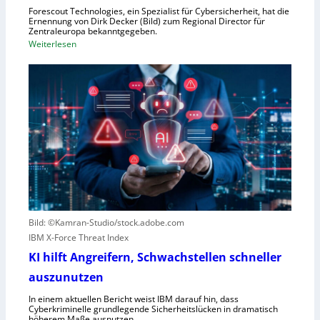
r
Forescout Technologies, ein Spezialist für Cybersicherheit, hat die
w
Ernennung von Dirk Decker (Bild) zum Regional Director für
ü
Zentraleuropa bekanntgegeben.
:
Weiterlesen
r
F
f
o
e
r
w
e
e
s
g
c
e
o
n
u
S
t
c
e
h
r
l
Bild: ©Kamran-Studio/stock.adobe.com
n
e
IBM X-Force Threat Index
e
c
n
KI hilft Angreifern, Schwachstellen schneller
h
n
t
auszunutzen
t
l
R
In einem aktuellen Bericht weist IBM darauf hin, dass
e
Cyberkriminelle grundlegende Sicherheitslücken in dramatisch
e
i
höherem Maße ausnutzen.