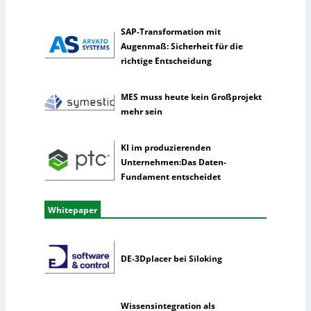
e
l
SAP-Transformation mit
l
Augenmaß: Sicherheit für die
i
richtige Entscheidung
g
e
n
MES muss heute kein Großprojekt
z
mehr sein
KI im produzierenden
Unternehmen:Das Daten-
Fundament entscheidet
Whitepaper
DE-3Dplacer bei Siloking
Wissensintegration als