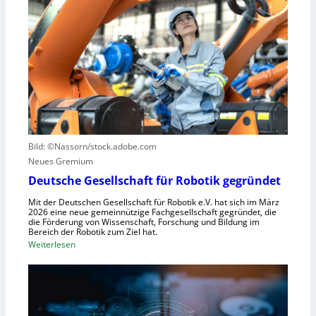
a
l
e
u
e
r
s
S
n
z
t
z
u
e
e
n
u
n
u
e
t
t
r
r
z
u
u
e
n
Bild: ©Nassorn/stock.adobe.com
m
n
g
Neues Gremium
f
s
ü
Deutsche Gesellschaft für Robotik gegründet
s
r
y
Mit der Deutschen Gesellschaft für Robotik e.V. hat sich im März
R
2026 eine neue gemeinnützige Fachgesellschaft gegründet, die
s
die Förderung von Wissenschaft, Forschung und Bildung im
o
t
Bereich der Robotik zum Ziel hat.
b
e
:
Weiterlesen
o
m
D
t
e
e
e
i
u
r
n
t
e