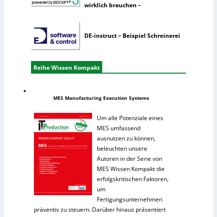
wirklich brauchen –
DE-instruct – Beispiel Schreinerei
Reihe Wissen Kompakt
MES Manufacturing Execution Systems
Um alle Potenziale eines
MES umfassend
ausnutzen zu können,
beleuchten unsere
Autoren in der Serie von
MES Wissen Kompakt die
erfolgskritischen Faktoren,
um
Fertigungsunternehmen
präventiv zu steuern. Darüber hinaus präsentiert