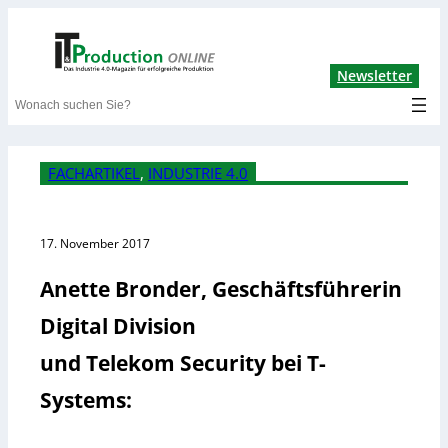
Lin
Newsletter
Search
FACHARTIKEL
, 
INDUSTRIE 4.0
17. November 2017
Anette Bronder, Geschäftsführerin
Digital Division
und Telekom Security bei T-
Systems: