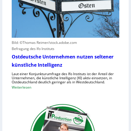
z
I
v
t
S
e
a
-
r
u
2
u
f
r
h
s
u
a
Bild: ©Thomas Reimer/stock.adobe.com
m
c
Befragung des Ifo Instituts
a
h
n
Ostdeutsche Unternehmen nutzen seltener
e
o
künstliche Intelligenz
n
i
h
Laut einer Konjunkturumfrage des Ifo Instituts ist der Anteil der
d
o
Unternehmen, die künstliche Intelligenz (KI) aktiv einsetzen, in
e
Ostdeutschland deutlich geringer als in Westdeutschland.
h
R
:
Weiterlesen
e
o
O
K
b
s
o
o
t
s
t
d
t
e
e
e
r
u
n
i
t