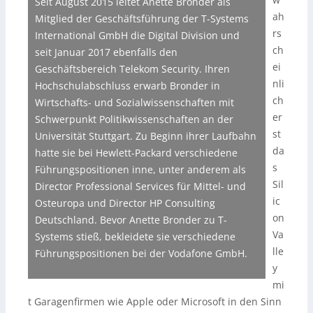
Seit August 2015 leitet Anette Bronder als
ah
Mitglied der Geschäftsführung der T-Systems
rs
International GmbH die Digital Division und
ch
seit Januar 2017 ebenfalls den
ei
Geschäftsbereich Telekom Security. Ihren
nli
Hochschulabschluss erwarb Bronder in
ch
Wirtschafts- und Sozialwissenschaften mit
er
Schwerpunkt Politikwissenschaften an der
st
Universität Stuttgart. Zu Beginn ihrer Laufbahn
da
hatte sie bei Hewlett-Packard verschiedene
s
Führungspositionen inne, unter anderem als
Sil
Director Professional Services für Mittel- und
ic
Osteuropa und Director HP Consulting
on
Deutschland. Bevor Anette Bronder zu T-
Va
Systems stieß, bekleidete sie verschiedene
lle
Führungspositionen bei der Vodafone GmbH.
y
mi
t Garagenfirmen wie Apple oder Microsoft in den Sinn