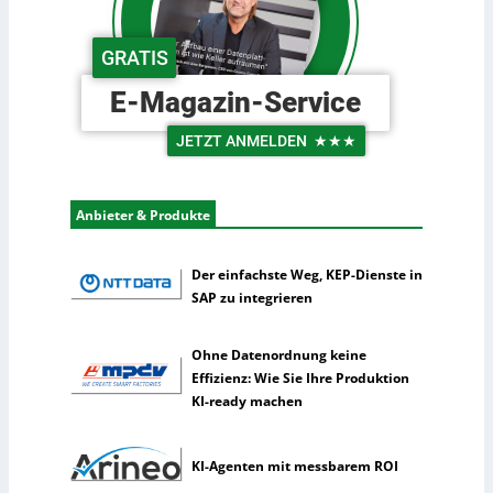
n
s
d
c
GRATIS
e
h
r
e
E-Magazin-Service
L
U
o
n
JETZT ANMELDEN
★★★
g
t
i
e
s
r
Anbieter & Produkte
t
n
i
e
k
h
Der einfachste Weg, KEP-Dienste in
m
SAP zu integrieren
e
n
Ohne Datenordnung keine
n
Effizienz: Wie Sie Ihre Produktion
u
KI-ready machen
t
z
e
KI-Agenten mit messbarem ROI
n