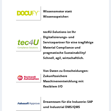
s
e
Wissensmotor statt
l
Wissensspeicher:
t
e
n
tec4U-Solutions ist Ihr
e
Digitalisierungs- und
r
Servicepartner für eine tragfähige
k
Material Compliance und
ü
pragmatische Sustainability!
n
Schnell, agil, wirtschaftlich.
s
t
l
Von Daten zu Entscheidungen:
i
Zukunftssichere
c
Maschinenentwicklung mit
h
flexiblem I/O
e
I
n
Dreamteam für die Industrie: SAP
t
und Industrial DMS/QMS