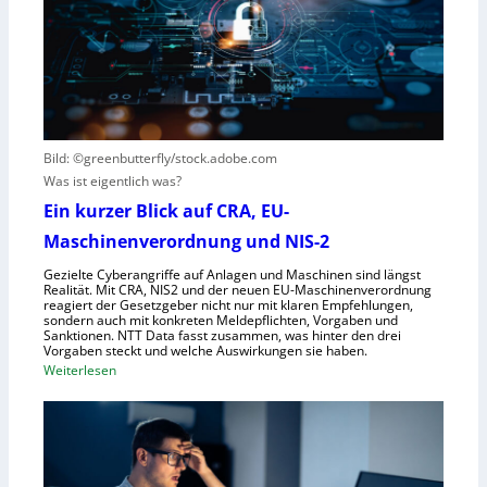
s
s
n
V
c
t
i
h
s
s
e
t
i
G
e
e
e
h
r
s
t
Bild: ©greenbutterfly/stock.adobe.com
n
e
Was ist eigentlich was?
e
l
h
l
Ein kurzer Blick auf CRA, EU-
m
s
Maschinenverordnung und NIS-2
e
c
Gezielte Cyberangriffe auf Anlagen und Maschinen sind längst
n
h
Realität. Mit CRA, NIS2 und der neuen EU-Maschinenverordnung
a
reagiert der Gesetzgeber nicht nur mit klaren Empfehlungen,
sondern auch mit konkreten Meldepflichten, Vorgaben und
f
Sanktionen. NTT Data fasst zusammen, was hinter den drei
t
Vorgaben steckt und welche Auswirkungen sie haben.
f
:
Weiterlesen
ü
E
r
i
R
n
o
k
b
u