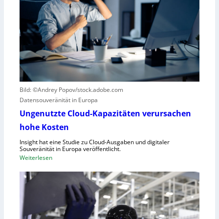
o
r
t
z
i
e
k
r
g
B
e
l
g
i
r
c
Bild: ©Andrey Popov/stock.adobe.com
ü
k
Datensouveränität in Europa
n
a
d
u
Ungenutzte Cloud-Kapazitäten verursachen
e
f
hohe Kosten
t
C
Insight hat eine Studie zu Cloud-Ausgaben und digitaler
R
Souveränität in Europa veröffentlicht.
A
:
Weiterlesen
,
U
E
n
U
g
-
e
M
n
a
u