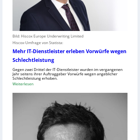
Bild: Hiscox Europe Underwriting Limited
Hiscox-Umfrage von Statista:
Mehr IT-Dienstleister erleben Vorwürfe wegen
Schlechtleistung
Gegen zwei Drittel der IT-Dienstleister wurden im vergangenen
Jahr seitens ihrer Auftraggeber Vorwürfe wegen angeblicher
Schlechtleistung erhoben.
:
Weiterlesen
M
e
h
r
I
T
-
D