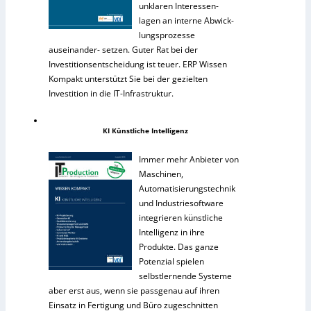
unklaren Interessen-
lagen an interne Abwick-
lungsprozesse
auseinander- setzen. Guter Rat bei der
Investitionsentscheidung ist teuer. ERP Wissen
Kompakt unterstützt Sie bei der gezielten
Investition in die IT-Infrastruktur.
KI Künstliche Intelligenz
Immer mehr Anbieter von
Maschinen,
Automatisierungstechnik
und Industriesoftware
integrieren künstliche
Intelligenz in ihre
Produkte. Das ganze
Potenzial spielen
selbstlernende Systeme
aber erst aus, wenn sie passgenau auf ihren
Einsatz in Fertigung und Büro zugeschnitten