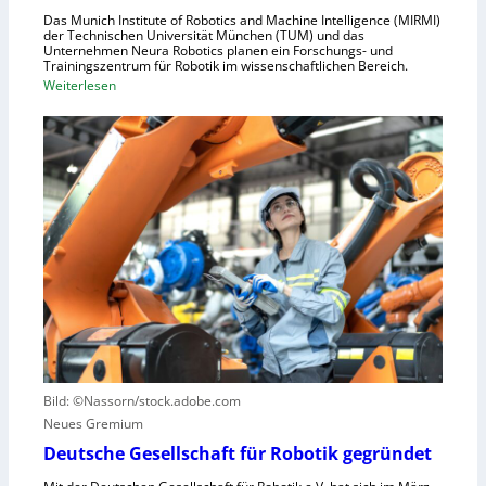
d
h
Das Munich Institute of Robotics and Machine Intelligence (MIRMI)
u
der Technischen Universität München (TUM) und das
n
s
Unternehmen Neura Robotics planen ein Forschungs- und
e
Trainingszentrum für Robotik im wissenschaftlichen Bereich.
t
:
Weiterlesen
l
r
E
l
i
i
e
e
n
r
l
L
a
l
e
u
e
r
s
S
n
z
t
z
u
e
e
n
u
n
u
e
t
t
r
r
z
u
u
e
n
Bild: ©Nassorn/stock.adobe.com
m
n
g
Neues Gremium
f
s
ü
Deutsche Gesellschaft für Robotik gegründet
s
r
y