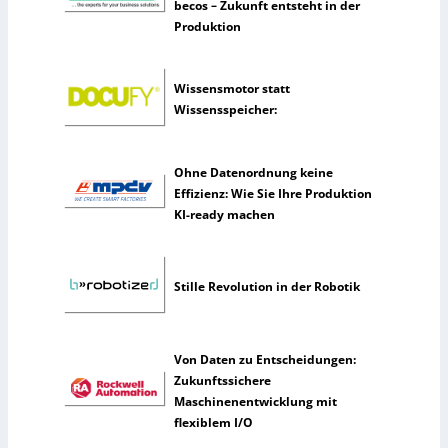
e
becos – Zukunft entsteht in der
n
Produktion
n
u
t
Wissensmotor statt
z
Wissensspeicher:
e
n
Ohne Datenordnung keine
s
Effizienz: Wie Sie Ihre Produktion
e
KI-ready machen
l
t
e
n
Stille Revolution in der Robotik
e
r
k
Von Daten zu Entscheidungen:
ü
Zukunftssichere
n
Maschinenentwicklung mit
s
flexiblem I/O
t
l