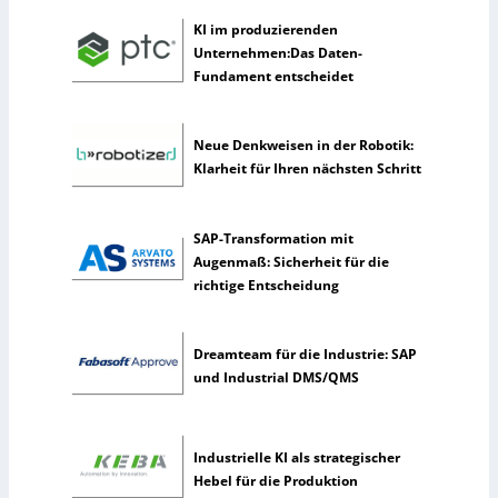
i
KI im produzierenden
c
Unternehmen:Das Daten-
h
Fundament entscheidet
e
I
n
Neue Denkweisen in der Robotik:
t
Klarheit für Ihren nächsten Schritt
e
l
l
SAP-Transformation mit
i
Augenmaß: Sicherheit für die
g
richtige Entscheidung
e
n
z
Dreamteam für die Industrie: SAP
und Industrial DMS/QMS
Industrielle KI als strategischer
Hebel für die Produktion