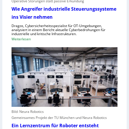
i
Operative Störungen statt passive Erkundung
f
f
Wie Angreifer industrielle Steuerungssysteme
ü
e
ins Visier nehmen
r
r
Z
n
Dragos, Cybersicherheitsspezialist für OT-Umgebungen,
e
analysiert in einem Bericht aktuelle Cyberbedrohungen für
,
industrielle und kritische Infrastrukturen.
n
S
:
Weiterlesen
t
c
W
r
h
i
a
w
e
l
a
A
e
c
n
u
h
g
r
s
r
o
t
e
p
e
i
a
l
f
l
e
e
r
Bild: Neura Robotics
n
i
Gemeinsames Projekt der TU München und Neura Robotics
s
n
Ein Lernzentrum für Roboter entsteht
c