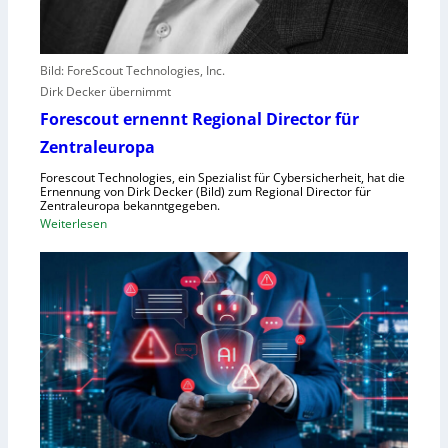
l
e
b
Bild: ForeScout Technologies, Inc.
e
Dirk Decker übernimmt
n
Forescout ernennt Regional Director für
V
o
Zentraleuropa
r
Forescout Technologies, ein Spezialist für Cybersicherheit, hat die
w
Ernennung von Dirk Decker (Bild) zum Regional Director für
ü
Zentraleuropa bekanntgegeben.
:
Weiterlesen
r
F
f
o
e
r
w
e
e
s
g
c
e
o
n
u
S
t
c
e
h