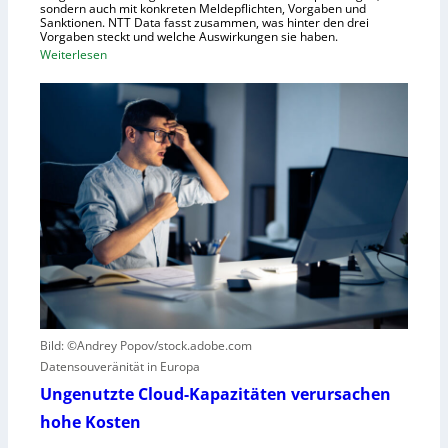
sondern auch mit konkreten Meldepflichten, Vorgaben und
f
Sanktionen. NTT Data fasst zusammen, was hinter den drei
t
Vorgaben steckt und welche Auswirkungen sie haben.
f
:
Weiterlesen
ü
E
r
i
R
n
o
k
b
u
o
r
t
z
i
e
k
r
g
B
e
l
g
i
r
c
Bild: ©Andrey Popov/stock.adobe.com
ü
k
Datensouveränität in Europa
n
a
d
u
Ungenutzte Cloud-Kapazitäten verursachen
e
f
hohe Kosten
t
C