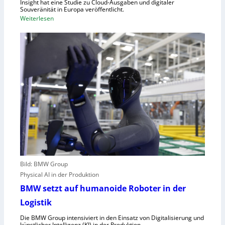
Insight hat eine Studie zu Cloud-Ausgaben und digitaler
R
Souveränität in Europa veröffentlicht.
A
:
Weiterlesen
,
U
E
n
U
g
-
e
M
n
a
u
s
t
c
z
h
t
i
e
n
C
e
l
n
o
v
Bild: BMW Group
u
e
Physical AI in der Produktion
d
r
-
BMW setzt auf humanoide Roboter in der
o
K
Logistik
r
a
d
Die BMW Group intensiviert in den Einsatz von Digitalisierung und
p
n
künstlicher Intelligenz (KI) in der Produktion.