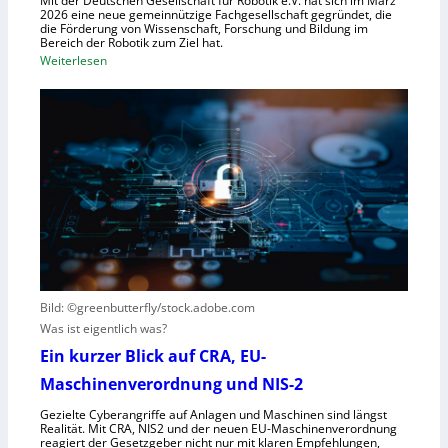
Mit der Deutschen Gesellschaft für Robotik e.V. hat sich im März
R
2026 eine neue gemeinnützige Fachgesellschaft gegründet, die
s
die Förderung von Wissenschaft, Forschung und Bildung im
o
t
Bereich der Robotik zum Ziel hat.
b
e
:
Weiterlesen
o
m
D
t
e
e
e
i
u
r
n
t
e
s
s
n
V
c
t
i
h
s
s
e
t
i
G
e
e
e
h
r
s
t
Bild: ©greenbutterfly/stock.adobe.com
n
e
Was ist eigentlich was?
e
l
h
l
Ein kurzer Blick auf CRA, EU-
m
s
Maschinenverordnung und NIS-2
e
c
Gezielte Cyberangriffe auf Anlagen und Maschinen sind längst
n
h
Realität. Mit CRA, NIS2 und der neuen EU-Maschinenverordnung
a
reagiert der Gesetzgeber nicht nur mit klaren Empfehlungen,