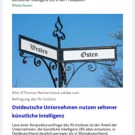
a
:
Weiterlesen
u
z
B
n
i
M
g
t
W
u
ä
s
n
t
e
d
e
t
N
n
z
I
v
t
S
e
a
-
r
u
2
u
f
r
h
s
u
a
Bild: ©Thomas Reimer/stock.adobe.com
m
c
Befragung des Ifo Instituts
a
h
n
Ostdeutsche Unternehmen nutzen seltener
e
o
künstliche Intelligenz
n
i
h
Laut einer Konjunkturumfrage des Ifo Instituts ist der Anteil der
d
o
Unternehmen, die künstliche Intelligenz (KI) aktiv einsetzen, in
e
Ostdeutschland deutlich geringer als in Westdeutschland.