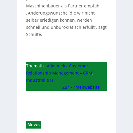
Maschinenbauer als Partner empfahl.
„Änderungswünsche, die wir nicht
selber erledigen können, werden
schnell und unbürokratisch erfüllt“, sagt
Schulte.
Thematik:
Allgemein
,
Customer
Relationship Management – CRM
,
Industrielle IT
Zur Firmenwebsite
News