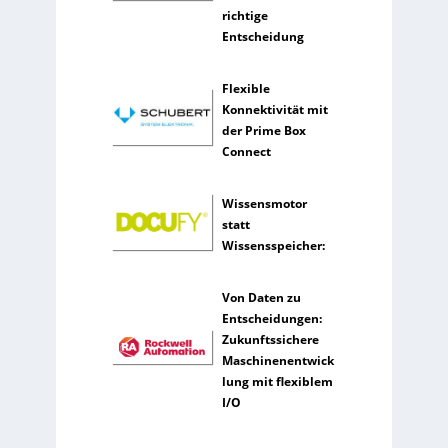
z
richtige
Entscheidung
Flexible
Konnektivität mit
der Prime Box
Connect
Wissensmotor
statt
Wissensspeicher:
Von Daten zu
Entscheidungen:
Zukunftssichere
Maschinenentwick
lung mit flexiblem
I/O