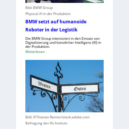
e
c
Bild: BMW Group
C
h
Physical AI in der Produktion
l
i
o
BMW setzt auf humanoide
n
u
Roboter in der Logistik
e
d
n
Die BMW Group intensiviert in den Einsatz von
-
v
Digitalisierung und künstlicher Intelligenz (KI) in
K
der Produktion.
e
a
:
Weiterlesen
r
p
B
o
a
M
r
z
W
d
i
s
n
t
e
u
ä
t
n
t
z
g
e
t
u
n
a
n
v
u
d
Bild: ©Thomas Reimer/stock.adobe.com
e
f
N
Befragung des Ifo Instituts
r
h
I