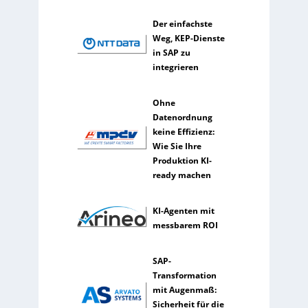
r
k
Der einfachste
ü
Weg, KEP-Dienste
n
in SAP zu
s
integrieren
t
l
Ohne
i
Datenordnung
c
keine Effizienz:
h
Wie Sie Ihre
e
Produktion KI-
I
ready machen
n
t
e
KI-Agenten mit
l
messbarem ROI
l
i
SAP-
g
Transformation
e
mit Augenmaß:
n
Sicherheit für die