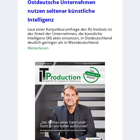
u
u
Ostdeutsche Unternehmen
S
r
m
nutzen seltener künstliche
-
s
a
2
Intelligenz
a
n
c
o
Laut einer Konjunkturumfrage des Ifo Instituts ist
h
der Anteil der Unternehmen, die künstliche
i
Intelligenz (KI) aktiv einsetzen, in Ostdeutschland
e
d
deutlich geringer als in Westdeutschland.
n
e
:
Weiterlesen
h
R
O
o
o
s
h
b
t
e
o
d
K
t
e
o
e
u
s
r
t
t
i
s
e
n
c
n
d
h
e
e
r
U
L
n
o
t