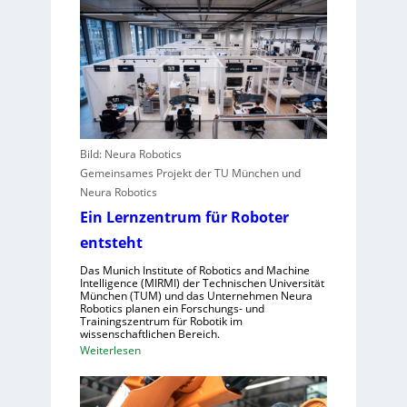
t
i
h
r
e
w
a
A
a
l
n
c
e
g
h
u
r
s
r
e
t
o
i
e
Bild: Neura Robotics
p
f
l
Gemeinsames Projekt der TU München und
a
e
l
Neura Robotics
r
e
Ein Lernzentrum für Roboter
i
n
n
entsteht
s
d
c
Das Munich Institute of Robotics and Machine
u
Intelligence (MIRMI) der Technischen Universität
h
München (TUM) und das Unternehmen Neura
s
n
Robotics planen ein Forschungs- und
t
Trainingszentrum für Robotik im
e
wissenschaftlichen Bereich.
r
l
:
Weiterlesen
i
l
E
e
e
i
l
r
n