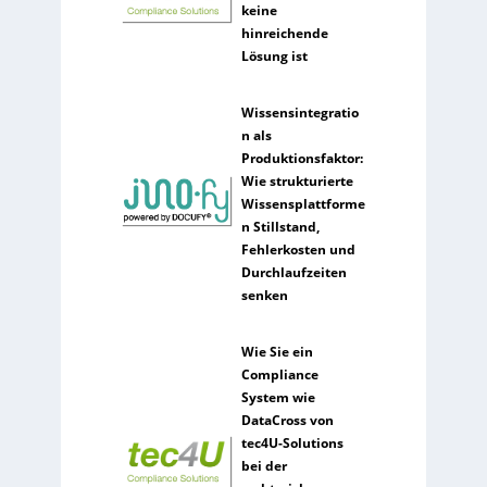
keine
hinreichende
Lösung ist
Wissensintegratio
n als
Produktionsfaktor:
Wie strukturierte
Wissensplattforme
n Stillstand,
Fehlerkosten und
Durchlaufzeiten
senken
Wie Sie ein
Compliance
System wie
DataCross von
tec4U-Solutions
bei der