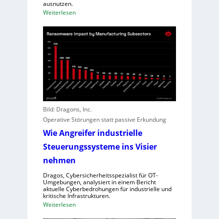
e
ausnutzen.
e
c
:
Weiterlesen
g
h
K
i
t
I
o
l
h
n
e
i
a
i
l
l
s
f
D
t
t
i
u
A
r
n
n
e
Bild: Dragons, Inc.
g
g
c
Operative Störungen statt passive Erkundung
r
t
Wie Angreifer industrielle
e
o
i
Steuerungssysteme ins Visier
r
f
f
nehmen
e
ü
Dragos, Cybersicherheitsspezialist für OT-
r
r
Umgebungen, analysiert in einem Bericht
n
aktuelle Cyberbedrohungen für industrielle und
Z
kritische Infrastrukturen.
,
e
:
Weiterlesen
S
n
W
c