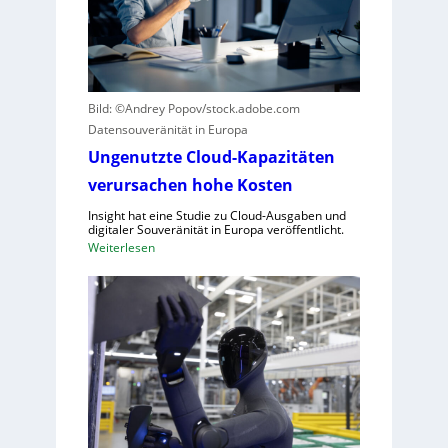
r
o
z
t
e
i
r
k
B
g
Bild: ©Andrey Popov/stock.adobe.com
l
e
Datensouveränität in Europa
i
g
c
Ungenutzte Cloud-Kapazitäten
r
k
verursachen hohe Kosten
ü
a
n
Insight hat eine Studie zu Cloud-Ausgaben und
u
d
digitaler Souveränität in Europa veröffentlicht.
f
e
:
Weiterlesen
C
t
U
R
n
A
g
,
e
E
n
U
u
-
t
M
z
a
t
s