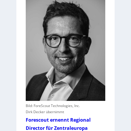
h
r
I
T
-
D
i
e
n
s
t
l
e
i
s
t
e
Bild: ForeScout Technologies, Inc.
r
Dirk Decker übernimmt
e
Forescout ernennt Regional
r
l
Director für Zentraleuropa