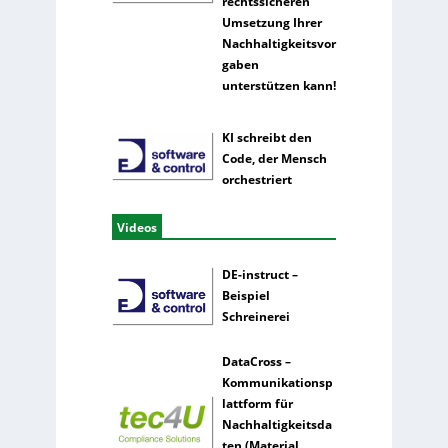
rechtssicheren
Umsetzung Ihrer
Nachhaltigkeitsvor
gaben
unterstützen kann!
KI schreibt den
Code, der Mensch
orchestriert
Videos
DE-instruct –
Beispiel
Schreinerei
DataCross –
Kommunikationsp
lattform für
Nachhaltigkeitsda
ten (Material