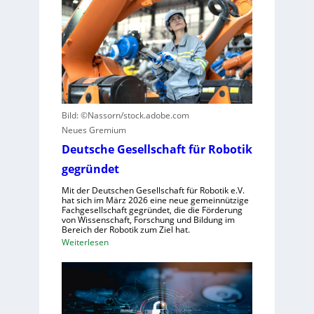
l
a
L
e
u
e
S
s
r
t
z
n
e
u
z
u
n
e
e
u
n
r
t
Bild: ©Nassorn/stock.adobe.com
t
u
z
Neues Gremium
r
n
e
u
Deutsche Gesellschaft für Robotik
g
n
m
s
gegründet
f
s
Mit der Deutschen Gesellschaft für Robotik e.V.
ü
y
hat sich im März 2026 eine neue gemeinnützige
r
s
Fachgesellschaft gegründet, die die Förderung
von Wissenschaft, Forschung und Bildung im
R
t
Bereich der Robotik zum Ziel hat.
o
e
:
Weiterlesen
b
m
D
o
e
e
t
i
u
e
n
t
r
s