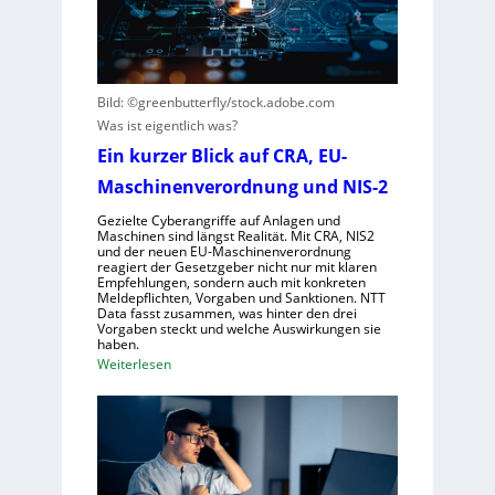
s
e
V
c
n
i
h
t
s
e
s
i
G
Bild: ©greenbutterfly/stock.adobe.com
t
e
e
Was ist eigentlich was?
e
r
s
Ein kurzer Blick auf CRA, EU-
h
n
e
t
e
Maschinenverordnung und NIS-2
l
h
l
Gezielte Cyberangriffe auf Anlagen und
m
s
Maschinen sind längst Realität. Mit CRA, NIS2
und der neuen EU-Maschinenverordnung
e
c
reagiert der Gesetzgeber nicht nur mit klaren
n
h
Empfehlungen, sondern auch mit konkreten
Meldepflichten, Vorgaben und Sanktionen. NTT
a
Data fasst zusammen, was hinter den drei
f
Vorgaben steckt und welche Auswirkungen sie
haben.
t
:
Weiterlesen
f
E
ü
i
r
n
R
k
o
u
b