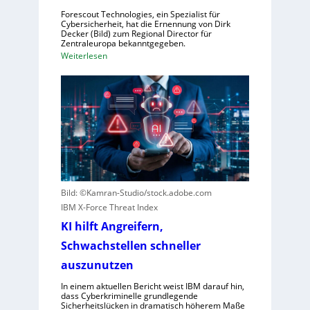
e
Forescout Technologies, ein Spezialist für
b
Cybersicherheit, hat die Ernennung von Dirk
Decker (Bild) zum Regional Director für
e
Zentraleuropa bekanntgegeben.
n
:
Weiterlesen
V
F
o
o
r
r
w
e
ü
s
r
c
f
o
e
u
w
t
Bild: ©Kamran-Studio/stock.adobe.com
e
e
IBM X-Force Threat Index
g
r
e
KI hilft Angreifern,
n
n
Schwachstellen schneller
e
S
n
auszunutzen
c
n
h
In einem aktuellen Bericht weist IBM darauf hin,
t
dass Cyberkriminelle grundlegende
l
R
Sicherheitslücken in dramatisch höherem Maße