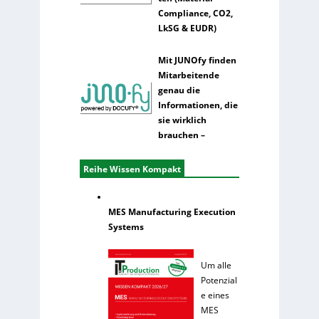
Compliance, CO2,
LkSG & EUDR)
Mit JUNOfy finden
Mitarbeitende
genau die
Informationen, die
sie wirklich
brauchen –
Reihe Wissen Kompakt
MES Manufacturing Execution
Systems
Um alle
Potenzial
e eines
MES