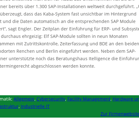
tner bereits über 1.300 SAP-Installationen weltweit durchgeführt. 
 überzeugt, dass das Kaba-System fast unsichtbar im Hintergrund
ft und die Daten automatisch an die entsprechenden SAP Module
fert“, sagt Engler. Der Zeitplan der Einführung für ERP- und Subsys
 durchaus ehrgeizig: Elf SAP-Module sollten in neun Monaten
ammen mit Zutrittskontrolle, Zeiterfassung und BDE an den beide
ndorten Renchen und Berlin eingeführt werden. Neben dem SAP-
tner unterstützte noch das Beratungshaus Itelligence die Einführu
 termingerecht abgeschlossen werden konnte.
matik:
Allgemein
,
Cybersecurity
,
Facility Management
,
Hardware u
rastruktur
,
Industrielle IT
Zur Firmenwebsit