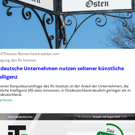
s
u
a
f
c
h
h
u
e
m
n
a
h
n
o
o
h
i
: ©Thomas Reimer/stock.adobe.com
e
d
agung des Ifo Instituts
K
e
tdeutsche Unternehmen nutzen seltener künstliche
o
R
elligenz
s
o
t
b
 einer Konjunkturumfrage des Ifo Instituts ist der Anteil der Unternehmen, die
e
tliche Intelligenz (KI) aktiv einsetzen, in Ostdeutschland deutlich geringer als in
o
deutschland.
n
t
:
erlesen
e
O
r
s
i
t
n
d
d
e