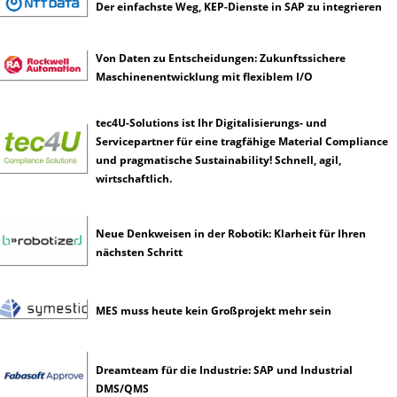
Der einfachste Weg, KEP-Dienste in SAP zu integrieren
t
e
l
Von Daten zu Entscheidungen: Zukunftssichere
l
Maschinenentwicklung mit flexiblem I/O
i
g
tec4U-Solutions ist Ihr Digitalisierungs- und
e
Servicepartner für eine tragfähige Material Compliance
n
und pragmatische Sustainability! Schnell, agil,
z
wirtschaftlich.
Neue Denkweisen in der Robotik: Klarheit für Ihren
nächsten Schritt
MES muss heute kein Großprojekt mehr sein
Dreamteam für die Industrie: SAP und Industrial
DMS/QMS