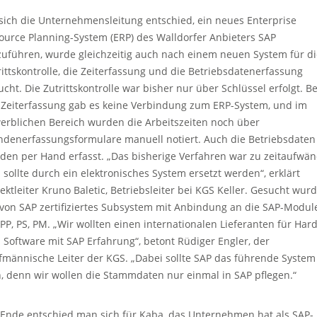
 sich die Unternehmensleitung entschied, ein neues Enterprise
ource Planning-System (ERP) des Walldorfer Anbieters SAP
zuführen, wurde gleichzeitig auch nach einem neuen System für di
rittskontrolle, die Zeiterfassung und die Betriebsdatenerfassung
ucht. Die Zutrittskontrolle war bisher nur über Schlüssel erfolgt. Be
 Zeiterfassung gab es keine Verbindung zum ERP-System, und im
erblichen Bereich wurden die Arbeitszeiten noch über
ndenerfassungsformulare manuell notiert. Auch die Betriebsdaten
den per Hand erfasst. „Das bisherige Verfahren war zu zeitaufwän
 sollte durch ein elektronisches System ersetzt werden“, erklärt
jektleiter Kruno Baletic, Betriebsleiter bei KGS Keller. Gesucht wur
 von SAP zertifiziertes Subsystem mit Anbindung an die SAP-Modul
 PP, PS, PM. „Wir wollten einen internationalen Lieferanten für Hard
 Software mit SAP Erfahrung“, betont Rüdiger Engler, der
fmännische Leiter der KGS. „Dabei sollte SAP das führende System
n, denn wir wollen die Stammdaten nur einmal in SAP pflegen.“
Ende entschied man sich für Kaba, das Unternehmen hat als SAP-