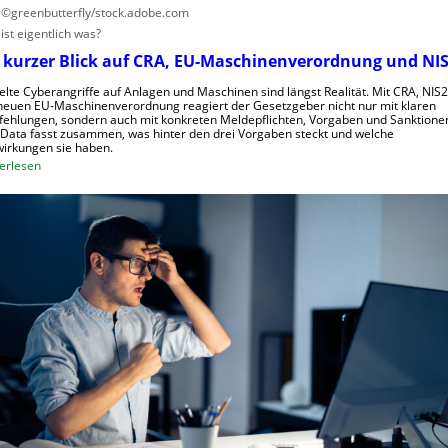
s
: ©greenbutterfly/stock.adobe.com
c
ist eigentlich was?
h
 kurzer Blick auf CRA, EU-Maschinenverordnung und NIS
a
f
elte Cyberangriffe auf Anlagen und Maschinen sind längst Realität. Mit CRA, NIS
neuen EU-Maschinenverordnung reagiert der Gesetzgeber nicht nur mit klaren
t
ehlungen, sondern auch mit konkreten Meldepflichten, Vorgaben und Sanktione
f
Data fasst zusammen, was hinter den drei Vorgaben steckt und welche
irkungen sie haben.
ü
:
erlesen
r
E
R
i
o
n
b
k
o
u
t
r
i
z
k
e
g
r
e
B
g
l
r
i
ü
c
n