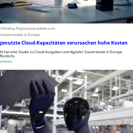
k
d
a
e
u
t
f
C
: ©Andrey Popov/stock.adobe.com
R
nsouveränität in Europa
A
genutzte Cloud-Kapazitäten verursachen hohe Kosten
,
ght hat eine Studie zu Cloud-Ausgaben und digitaler Souveränität in Europa
E
fentlicht.
U
:
erlesen
-
U
M
n
a
g
s
e
c
n
h
u
i
t
n
z
e
t
n
e
v
C