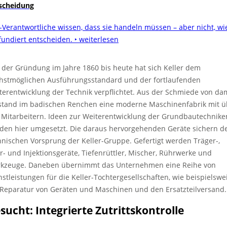
scheidung
-Verantwortliche wissen, dass sie handeln müssen – aber nicht, wi
 fundiert entscheiden.
‣ weiterlesen
 der Gründung im Jahre 1860 bis heute hat sich Keller dem
hstmöglichen Ausführungsstandard und der fortlaufenden
terentwicklung der Technik verpflichtet. Aus der Schmiede von da
stand im badischen Renchen eine moderne Maschinenfabrik mit ü
 Mitarbeitern. Ideen zur Weiterentwicklung der Grundbautechnike
den hier umgesetzt. Die daraus hervorgehenden Geräte sichern d
hnischen Vorsprung der Keller-Gruppe. Gefertigt werden Träger-,
r- und Injektionsgeräte, Tiefenrüttler, Mischer, Rührwerke und
kzeuge. Daneben übernimmt das Unternehmen eine Reihe von
nstleistungen für die Keller-Tochtergesellschaften, wie beispielswe
 Reparatur von Geräten und Maschinen und den Ersatzteilversand.
sucht: Integrierte Zutrittskontrolle