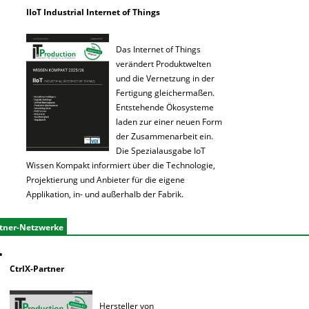
IIoT Industrial Internet of Things
Das Internet of Things
verändert Produktwelten
und die Vernetzung in der
Fertigung gleichermaßen.
Entstehende Ökosysteme
laden zur einer neuen Form
der Zusammenarbeit ein.
Die Spezialausgabe IoT
Wissen Kompakt informiert über die Technologie,
Projektierung und Anbieter für die eigene
Applikation, in- und außerhalb der Fabrik.
tner-Netzwerke
CtrlX-Partner
Hersteller von