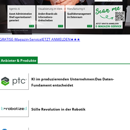
e
n
s
e
l
t
e
GRATIS
E-Magazin-Service
JETZT ANMELDEN
★★★
n
e
r
Anbieter & Produkte
k
ü
n
KI im produzierenden Unternehmen:Das Daten-
s
Fundament entscheidet
t
l
i
c
Stille Revolution in der Robotik
h
e
I
n