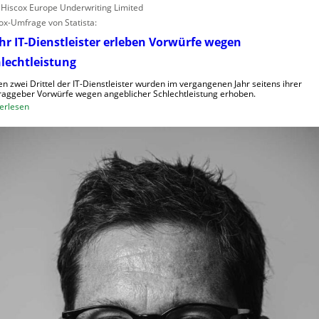
: Hiscox Europe Underwriting Limited
ox-Umfrage von Statista:
r IT-Dienstleister erleben Vorwürfe wegen
lechtleistung
n zwei Drittel der IT-Dienstleister wurden im vergangenen Jahr seitens ihrer
raggeber Vorwürfe wegen angeblicher Schlechtleistung erhoben.
:
erlesen
M
e
h
r
I
T
-
D
i
e
n
s
t
l