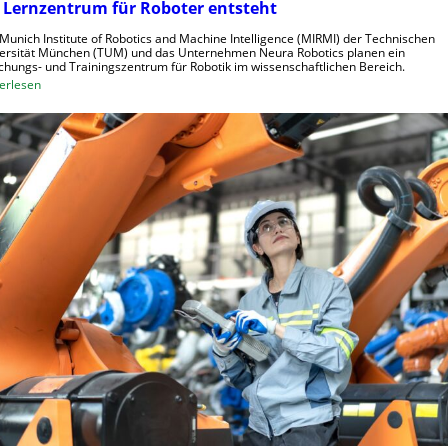
 Lernzentrum für Roboter entsteht
e
t
r
r
Munich Institute of Robotics and Machine Intelligence (MIRMI) der Technischen
a
i
ersität München (TUM) und das Unternehmen Neura Robotics planen ein
chungs- und Trainingszentrum für Robotik im wissenschaftlichen Bereich.
u
e
:
erlesen
s
l
E
z
l
i
u
e
n
n
S
L
u
t
e
t
e
r
z
u
n
e
e
z
n
r
e
u
n
n
t
g
r
s
u
s
m
y
f
s
ü
t
r