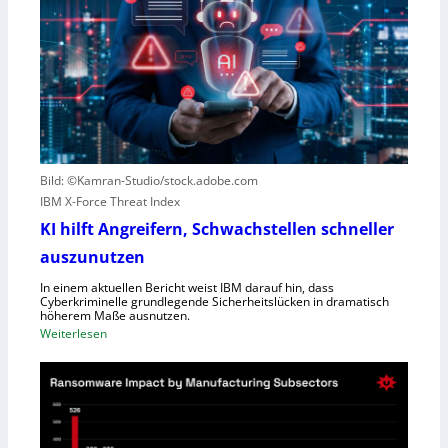
e
e
s
g
c
e
o
n
u
S
t
c
e
h
r
l
Bild: ©Kamran-Studio/stock.adobe.com
n
e
IBM X-Force Threat Index
e
c
n
KI hilft Angreifern, Schwachstellen schneller
h
n
t
auszunutzen
t
l
R
In einem aktuellen Bericht weist IBM darauf hin, dass
e
Cyberkriminelle grundlegende Sicherheitslücken in dramatisch
e
i
höherem Maße ausnutzen.
g
s
:
Weiterlesen
i
t
K
o
u
I
n
n
h
a
g
i
l
l