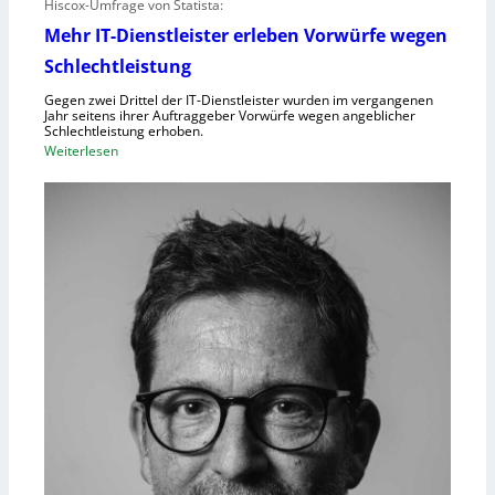
Hiscox-Umfrage von Statista:
Mehr IT-Dienstleister erleben Vorwürfe wegen
Schlechtleistung
Gegen zwei Drittel der IT-Dienstleister wurden im vergangenen
Jahr seitens ihrer Auftraggeber Vorwürfe wegen angeblicher
Schlechtleistung erhoben.
:
Weiterlesen
M
e
h
r
I
T
-
D
i
e
n
s
t
l