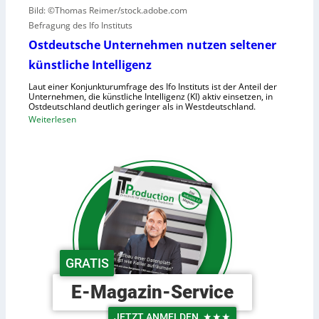
a
Bild: ©Thomas Reimer/stock.adobe.com
m
c
Befragung des Ifo Instituts
a
h
n
Ostdeutsche Unternehmen nutzen seltener
e
o
künstliche Intelligenz
n
i
h
Laut einer Konjunkturumfrage des Ifo Instituts ist der Anteil der
d
o
Unternehmen, die künstliche Intelligenz (KI) aktiv einsetzen, in
e
Ostdeutschland deutlich geringer als in Westdeutschland.
h
R
:
Weiterlesen
e
o
O
K
b
s
o
o
t
s
t
d
t
e
e
e
r
u
n
i
t
n
s
d
c
GRATIS
e
h
r
e
E-Magazin-Service
L
U
o
n
JETZT ANMELDEN
★★★