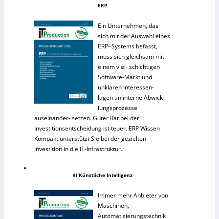
ERP
Ein Unternehmen, das
sich mit der Auswahl eines
ERP- Systems befasst,
muss sich gleichsam mit
einem viel- schichtigen
Software-Markt und
unklaren Interessen-
lagen an interne Abwick-
lungsprozesse
auseinander- setzen. Guter Rat bei der
Investitionsentscheidung ist teuer. ERP Wissen
Kompakt unterstützt Sie bei der gezielten
Investition in die IT-Infrastruktur.
KI Künstliche Intelligenz
Immer mehr Anbieter von
Maschinen,
Automatisierungstechnik