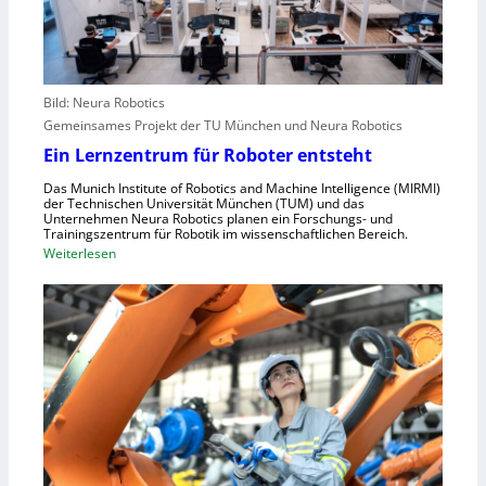
t
e
p
e
i
a
l
f
l
e
e
r
Bild: Neura Robotics
n
i
Gemeinsames Projekt der TU München und Neura Robotics
s
n
Ein Lernzentrum für Roboter entsteht
c
d
h
Das Munich Institute of Robotics and Machine Intelligence (MIRMI)
u
der Technischen Universität München (TUM) und das
n
s
Unternehmen Neura Robotics planen ein Forschungs- und
e
Trainingszentrum für Robotik im wissenschaftlichen Bereich.
t
:
Weiterlesen
l
r
E
l
i
i
e
e
n
r
l
L
a
l
e
u
e
r
s
S
n
z
t
z
u
e
e
n
u
n
u