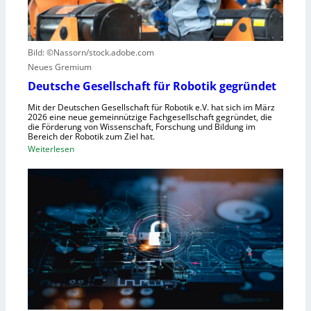
e
t
t
r
r
z
u
u
e
n
Bild: ©Nassorn/stock.adobe.com
m
n
g
Neues Gremium
f
s
ü
Deutsche Gesellschaft für Robotik gegründet
s
r
y
Mit der Deutschen Gesellschaft für Robotik e.V. hat sich im März
R
2026 eine neue gemeinnützige Fachgesellschaft gegründet, die
s
die Förderung von Wissenschaft, Forschung und Bildung im
o
t
Bereich der Robotik zum Ziel hat.
b
e
:
Weiterlesen
o
m
D
t
e
e
e
i
u
r
n
t
e
s
s
n
V
c
t
i
h
s
s
e
t
i
G
e
e
e
h
r
s