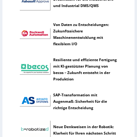
e
und Industrial DMS/QMS
r
k
ü
Von Daten zu Entscheidungen:
n
Zukunftssichere
s
Maschinenentwicklung mit
t
flexiblem I/O
l
i
c
Resiliente und effiziente Fertigung
h
mit KI-gestützter Planung von
e
becos – Zukunft entsteht in der
I
Produktion
n
t
SAP-Transformation mit
e
Augenmaß: Sicherheit für die
l
richtige Entscheidung
l
i
g
Neue Denkweisen in der Robotik:
e
Klarheit für Ihren nächsten Schritt
n