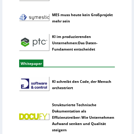
z
MES muss heute kein Großprojekt
mehr sein
KI im produzierenden
Unternehmen:Das Daten-
Fundament entscheidet
Whitepaper
KI schreibt den Code, der Mensch
orchestriert
Strukturierte Technische
Dokumentation als
Effizienztreiber: Wie Unternehmen
Aufwand senken und Qualität
steigern