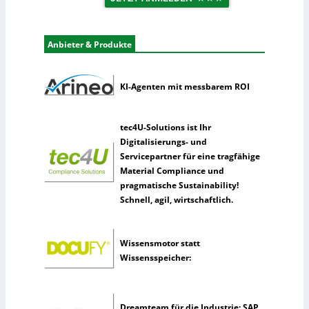
g
t
i
e
s
r
Anbieter & Produkte
t
n
i
e
k
h
KI-Agenten mit messbarem ROI
m
e
n
tec4U-Solutions ist Ihr
n
Digitalisierungs- und
u
Servicepartner für eine tragfähige
t
Material Compliance und
z
pragmatische Sustainability!
e
Schnell, agil, wirtschaftlich.
n
s
e
Wissensmotor statt
l
Wissensspeicher:
t
e
n
Dreamteam für die Industrie: SAP