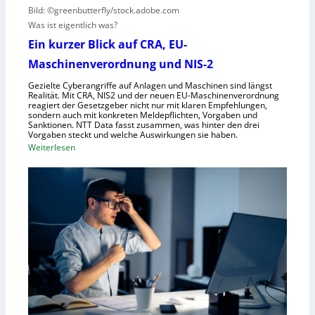
t
Bild: ©greenbutterfly/stock.adobe.com
n
e
Was ist eigentlich was?
e
l
h
l
Ein kurzer Blick auf CRA, EU-
m
s
Maschinenverordnung und NIS-2
e
c
Gezielte Cyberangriffe auf Anlagen und Maschinen sind längst
n
h
Realität. Mit CRA, NIS2 und der neuen EU-Maschinenverordnung
a
reagiert der Gesetzgeber nicht nur mit klaren Empfehlungen,
sondern auch mit konkreten Meldepflichten, Vorgaben und
f
Sanktionen. NTT Data fasst zusammen, was hinter den drei
t
Vorgaben steckt und welche Auswirkungen sie haben.
f
:
Weiterlesen
ü
E
r
i
R
n
o
k
b
u
o
r
t
z
i
e
k
r
g
B
e
l