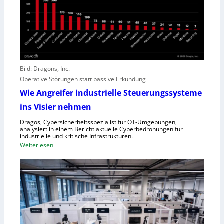
D
f
i
t
r
A
e
n
c
g
t
r
o
e
Bild: Dragons, Inc.
r
i
Operative Störungen statt passive Erkundung
f
f
Wie Angreifer industrielle Steuerungssysteme
ü
e
ins Visier nehmen
r
r
Z
n
Dragos, Cybersicherheitsspezialist für OT-Umgebungen,
e
analysiert in einem Bericht aktuelle Cyberbedrohungen für
,
industrielle und kritische Infrastrukturen.
n
S
:
Weiterlesen
t
c
W
r
h
i
a
w
e
l
a
A
e
c
n
u
h
g
r
s
r
o