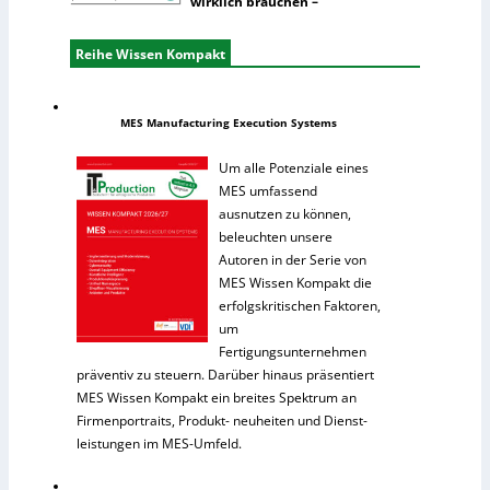
wirklich brauchen –
Reihe Wissen Kompakt
MES Manufacturing Execution Systems
Um alle Potenziale eines
MES umfassend
ausnutzen zu können,
beleuchten unsere
Autoren in der Serie von
MES Wissen Kompakt die
erfolgskritischen Faktoren,
um
Fertigungsunternehmen
präventiv zu steuern. Darüber hinaus präsentiert
MES Wissen Kompakt ein breites Spektrum an
Firmenportraits, Produkt- neuheiten und Dienst-
leistungen im MES-Umfeld.