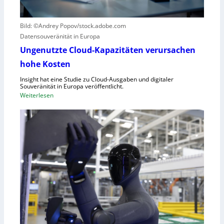
g
i
r
c
Bild: ©Andrey Popov/stock.adobe.com
ü
k
Datensouveränität in Europa
n
a
d
u
Ungenutzte Cloud-Kapazitäten verursachen
e
f
hohe Kosten
t
C
Insight hat eine Studie zu Cloud-Ausgaben und digitaler
R
Souveränität in Europa veröffentlicht.
A
:
Weiterlesen
,
U
E
n
U
g
-
e
M
n
a
u
s
t
c
z
h
t
i
e
n
C
e
l