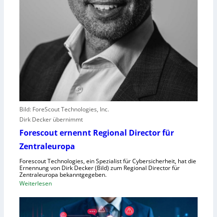
e
i
s
t
e
r
e
r
l
e
b
Bild: ForeScout Technologies, Inc.
e
Dirk Decker übernimmt
n
Forescout ernennt Regional Director für
V
o
Zentraleuropa
r
Forescout Technologies, ein Spezialist für Cybersicherheit, hat die
w
Ernennung von Dirk Decker (Bild) zum Regional Director für
ü
Zentraleuropa bekanntgegeben.
:
Weiterlesen
r
F
f
o
e
r
w