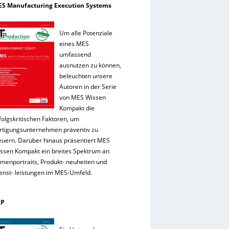
S Manufacturing Execution Systems
Um alle Potenziale
eines MES
umfassend
ausnutzen zu können,
beleuchten unsere
Autoren in der Serie
von MES Wissen
Kompakt die
folgskritischen Faktoren, um
rtigungsunternehmen präventiv zu
euern. Darüber hinaus präsentiert MES
ssen Kompakt ein breites Spektrum an
rmenportraits, Produkt- neuheiten und
enst- leistungen im MES-Umfeld.
RP