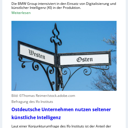
d
Die BMW Group intensiviert in den Einsatz von Digitalisierung und
p
n
künstlicher Intelligenz (KI) in der Produktion.
a
:
Weiterlesen
u
z
B
n
i
M
g
t
W
u
ä
s
n
t
e
d
e
t
N
n
z
I
v
t
S
e
a
-
r
u
2
u
f
r
h
s
u
a
Bild: ©Thomas Reimer/stock.adobe.com
m
c
Befragung des Ifo Instituts
a
h
n
Ostdeutsche Unternehmen nutzen seltener
e
o
künstliche Intelligenz
n
i
h
Laut einer Konjunkturumfrage des Ifo Instituts ist der Anteil der
d