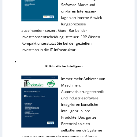
Software-Markt und
unklaren Interessen-
lagen an interne Abwick-
lungsprozesse
auseinander- setzen. Guter Rat bei der
Investitionsentscheidung ist teuer. ERP Wissen
Kompakt unterstützt Sie bei der gezielten
Investition in die IT-Infrastruktur.
KI Künstliche Intelligenz
Immer mehr Anbieter von
Maschinen,
Automatisierungstechnik
und Industriesoftware
integrieren künstliche
Intelligenz in ihre
Produkte. Das ganze
Potenzial spielen
selbstlernende Systeme
aber erst aus, wenn sie passgenau auf ihren