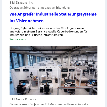
o
e
Bild: Dragons, Inc.
r
i
Operative Störungen statt passive Erkundung
f
f
Wie Angreifer industrielle Steuerungssysteme
ü
e
ins Visier nehmen
r
r
Z
n
Dragos, Cybersicherheitsspezialist für OT-Umgebungen,
e
analysiert in einem Bericht aktuelle Cyberbedrohungen für
,
industrielle und kritische Infrastrukturen.
n
S
:
Weiterlesen
t
c
W
r
h
i
a
w
e
l
a
A
e
c
n
u
h
g
r
s
r
o
t
e
p
e
i
a
l
f
l
e
e
r
Bild: Neura Robotics
n
i
Gemeinsames Projekt der TU München und Neura Robotics