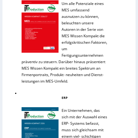
Um alle Potenziale eines
MES umfassend
ausnutzen zu können,
beleuchten unsere
Autoren in der Serie von
MES Wissen Kompakt die
erfolgskritischen Faktoren,
um
Fertigungsunternehmen
präventiv zu steuern. Darüber hinaus präsentiert
MES Wissen Kompakt ein breites Spektrum an
Firmenportraits, Produkt- neuheiten und Dienst-
leistungen im MES-Umfeld.
ERP
Ein Unternehmen, das
sich mit der Auswahl eines
ERP- Systems befasst,
muss sich gleichsam mit
einem viel- schichtigen