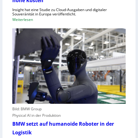
hohe Kosten
t
C
Insight hat eine Studie zu Cloud-Ausgaben und digitaler
R
Souveränität in Europa veröffentlicht.
A
:
Weiterlesen
,
U
E
n
U
g
-
e
M
n
a
u
s
t
c
z
h
t
i
e
n
C
e
l
n
o
v
Bild: BMW Group
u
e
Physical AI in der Produktion
d
r
-
BMW setzt auf humanoide Roboter in der
o
K
Logistik
r
a