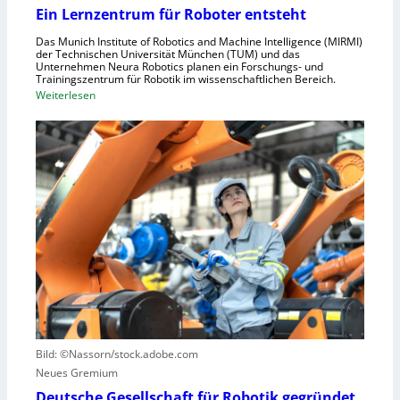
s
n
Ein Lernzentrum für Roboter entsteht
c
d
h
Das Munich Institute of Robotics and Machine Intelligence (MIRMI)
u
der Technischen Universität München (TUM) und das
n
s
Unternehmen Neura Robotics planen ein Forschungs- und
e
Trainingszentrum für Robotik im wissenschaftlichen Bereich.
t
:
Weiterlesen
l
r
E
l
i
i
e
e
n
r
l
L
a
l
e
u
e
r
s
S
n
z
t
z
u
e
e
n
u
n
u
e
t
t
r
r
z
u
u
e
n
Bild: ©Nassorn/stock.adobe.com
m
n
g
Neues Gremium
f
s
ü
Deutsche Gesellschaft für Robotik gegründet