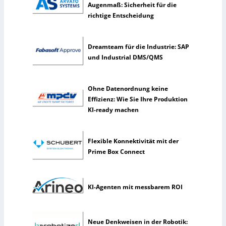
t
Augenmaß: Sicherheit für die
l
richtige Entscheidung
i
c
h
Dreamteam für die Industrie: SAP
e
und Industrial DMS/QMS
I
n
t
Ohne Datenordnung keine
e
Effizienz: Wie Sie Ihre Produktion
l
KI-ready machen
l
i
g
Flexible Konnektivität mit der
e
Prime Box Connect
n
z
KI-Agenten mit messbarem ROI
Neue Denkweisen in der Robotik: