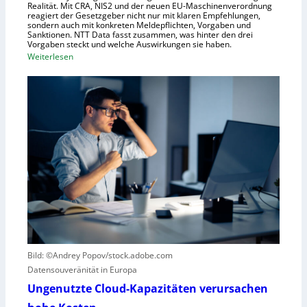
Realität. Mit CRA, NIS2 und der neuen EU-Maschinenverordnung
a
reagiert der Gesetzgeber nicht nur mit klaren Empfehlungen,
sondern auch mit konkreten Meldepflichten, Vorgaben und
f
Sanktionen. NTT Data fasst zusammen, was hinter den drei
t
Vorgaben steckt und welche Auswirkungen sie haben.
f
:
Weiterlesen
ü
E
r
i
R
n
o
k
b
u
o
r
t
z
i
e
k
r
g
B
e
l
g
i
r
c
Bild: ©Andrey Popov/stock.adobe.com
ü
k
Datensouveränität in Europa
n
a
d
u
Ungenutzte Cloud-Kapazitäten verursachen
e
f