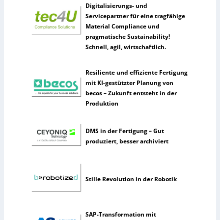
m
Digitalisierungs- und
e
Servicepartner für eine tragfähige
n
Material Compliance und
n
pragmatische Sustainability!
u
Schnell, agil, wirtschaftlich.
t
z
Resiliente und effiziente Fertigung
e
mit KI-gestützter Planung von
n
becos – Zukunft entsteht in der
s
Produktion
e
l
t
DMS in der Fertigung – Gut
e
produziert, besser archiviert
n
e
r
Stille Revolution in der Robotik
k
ü
n
s
SAP-Transformation mit