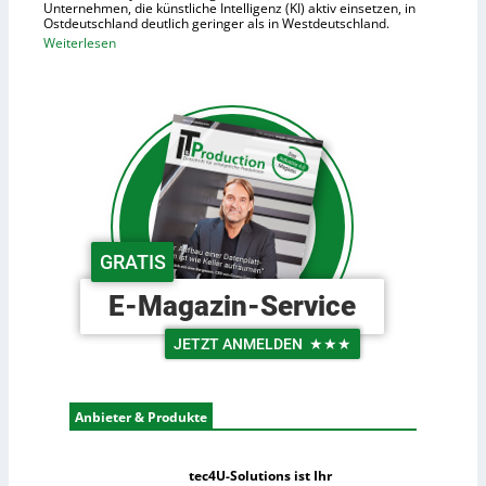
o
Unternehmen, die künstliche Intelligenz (KI) aktiv einsetzen, in
e
Ostdeutschland deutlich geringer als in Westdeutschland.
h
R
:
Weiterlesen
e
o
O
K
b
s
o
o
t
s
t
d
t
e
e
e
r
u
n
i
t
n
s
d
c
GRATIS
e
h
r
e
E-Magazin-Service
L
U
o
n
JETZT ANMELDEN
★★★
g
t
i
e
s
r
Anbieter & Produkte
t
n
i
e
k
h
tec4U-Solutions ist Ihr