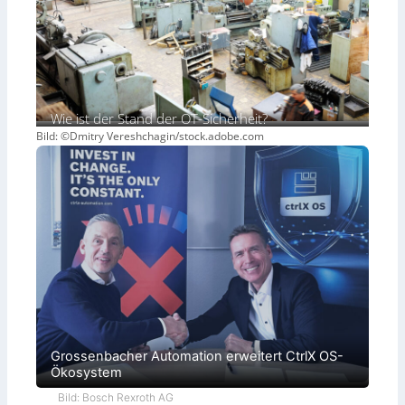
Wie ist der Stand der OT-Sicherheit?
Bild: ©Dmitry Vereshchagin/stock.adobe.com
Grossenbacher Automation erweitert CtrlX OS-
Ökosystem
Bild: Bosch Rexroth AG