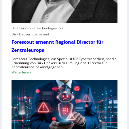
e
r
l
e
b
Bild: ForeScout Technologies, Inc.
e
Dirk Decker übernimmt
n
Forescout ernennt Regional Director für
V
o
Zentraleuropa
r
Forescout Technologies, ein Spezialist für Cybersicherheit, hat die
w
Ernennung von Dirk Decker (Bild) zum Regional Director für
ü
Zentraleuropa bekanntgegeben.
:
Weiterlesen
r
F
f
o
e
r
w
e
e
s
g
c
e
o
n
u
S
t
c