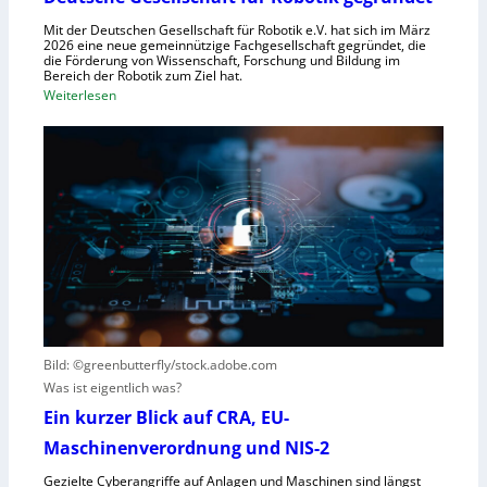
s
r
y
Mit der Deutschen Gesellschaft für Robotik e.V. hat sich im März
R
2026 eine neue gemeinnützige Fachgesellschaft gegründet, die
s
die Förderung von Wissenschaft, Forschung und Bildung im
o
t
Bereich der Robotik zum Ziel hat.
b
e
:
Weiterlesen
o
m
D
t
e
e
e
i
u
r
n
t
e
s
s
n
V
c
t
i
h
s
s
e
t
i
G
e
e
e
h
r
s
t
Bild: ©greenbutterfly/stock.adobe.com
n
e
Was ist eigentlich was?
e
l
h
l
Ein kurzer Blick auf CRA, EU-
m
s
Maschinenverordnung und NIS-2
e
c
Gezielte Cyberangriffe auf Anlagen und Maschinen sind längst
n
h