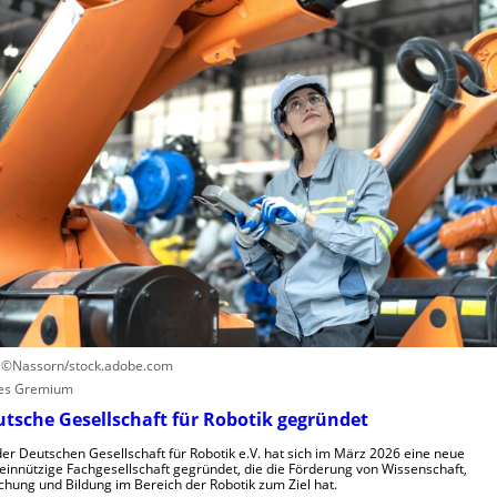
u
e
n
n
S
L
u
t
e
t
e
r
z
u
n
e
e
z
n
r
e
u
n
n
t
g
r
s
u
s
m
y
f
s
ü
t
r
e
R
: ©Nassorn/stock.adobe.com
m
o
es Gremium
e
b
tsche Gesellschaft für Robotik gegründet
i
o
n
der Deutschen Gesellschaft für Robotik e.V. hat sich im März 2026 eine neue
t
innützige Fachgesellschaft gegründet, die die Förderung von Wissenschaft,
s
e
chung und Bildung im Bereich der Robotik zum Ziel hat.
V