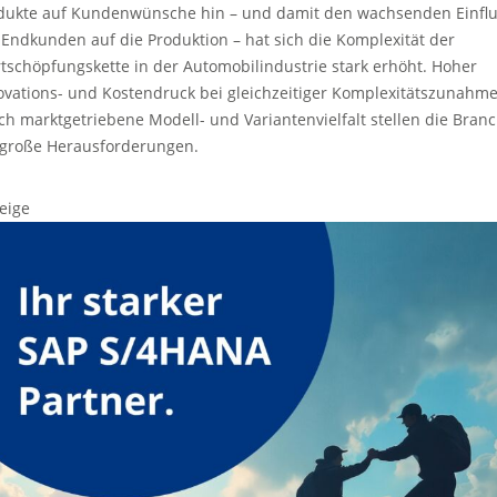
dukte auf Kundenwünsche hin – und damit den wachsenden Einfl
 Endkunden auf die Produktion – hat sich die Komplexität der
tschöpfungskette in der Automobilindustrie stark erhöht. Hoher
ovations- und Kostendruck bei gleichzeitiger Komplexitätszunahm
ch marktgetriebene Modell- und Variantenvielfalt stellen die Bran
 große Herausforderungen.
eige