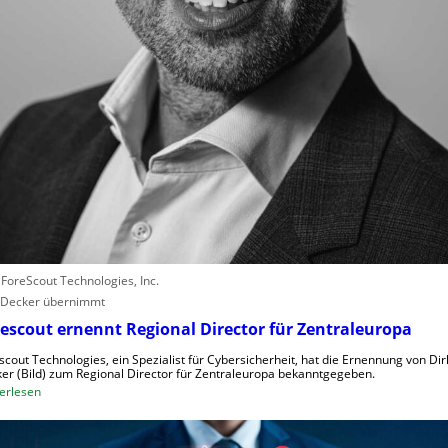
e
r
l
e
b
e
n
V
o
r
w
ü
r
: ForeScout Technologies, Inc.
f
 Decker übernimmt
e
w
escout ernennt Regional Director für Zentraleuropa
e
scout Technologies, ein Spezialist für Cybersicherheit, hat die Ernennung von Dir
g
er (Bild) zum Regional Director für Zentraleuropa bekanntgegeben.
e
:
erlesen
n
F
S
o