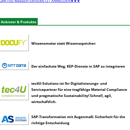
GRATIS
E-Magazin-Service
JETZT ANMELDEN
★★★
n
e
r
Anbieter & Produkte
k
ü
n
s
Wissensmotor statt Wissensspeicher:
t
l
i
c
Der einfachste Weg, KEP-Dienste in SAP zu integrieren
h
e
tec4U-Solutions ist Ihr Digitalisierungs- und
I
Servicepartner für eine tragfähige Material Compliance
n
und pragmatische Sustainability! Schnell, agil,
t
wirtschaftlich.
e
l
l
SAP-Transformation mit Augenmaß: Sicherheit für die
i
richtige Entscheidung
g