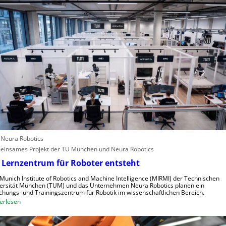
h
e
o
s
A
p
t
n
a
e
g
l
r
l
e
e
i
n
f
s
e
c
r
h
i
n
n
e
d
: Neura Robotics
l
u
insames Projekt der TU München und Neura Robotics
l
s
 Lernzentrum für Roboter entsteht
e
t
r
r
Munich Institute of Robotics and Machine Intelligence (MIRMI) der Technischen
a
i
ersität München (TUM) und das Unternehmen Neura Robotics planen ein
chungs- und Trainingszentrum für Robotik im wissenschaftlichen Bereich.
u
e
:
erlesen
s
l
E
z
l
i