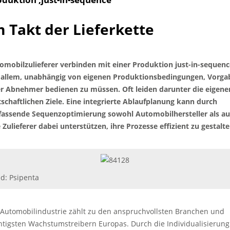
m Takt der Lieferkette
omobilzulieferer verbinden mit einer Produktion just-in-sequenc
 allem, unabhängig von eigenen Produktionsbedingungen, Vorga
er Abnehmer bedienen zu müssen. Oft leiden darunter die eigene
tschaftlichen Ziele. Eine integrierte Ablaufplanung kann durch
assende Sequenzoptimierung sowohl Automobilhersteller als a
e Zulieferer dabei unterstützen, ihre Prozesse effizient zu gestalte
ld: Psipenta
 Automobilindustrie zählt zu den anspruchvollsten Branchen und
htigsten Wachstumstreibern Europas. Durch die Individualisierung