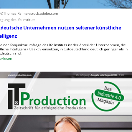
n
o
o
h
i
: ©Thomas Reimer/stock.adobe.com
e
d
agung des Ifo Instituts
K
e
tdeutsche Unternehmen nutzen seltener künstliche
o
R
elligenz
s
o
t
b
 einer Konjunkturumfrage des Ifo Instituts ist der Anteil der Unternehmen, die
e
tliche Intelligenz (KI) aktiv einsetzen, in Ostdeutschland deutlich geringer als in
o
deutschland.
n
t
:
erlesen
e
O
r
s
i
t
n
d
d
e
e
u
r
t
L
s
o
c
g
h
i
e
s