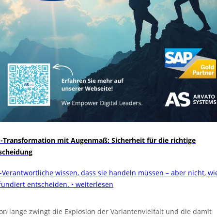
-Transformation mit Augenmaß: Sicherheit für die richtige
scheidung
-Verantwortliche wissen, dass sie handeln müssen – aber nicht, wi
 fundiert entscheiden.
‣ weiterlesen
on lange zwingt die Explosion der Variantenvielfalt und die damit