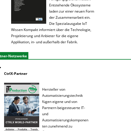
Entstehende Ökosysteme
laden zur einer neuen Form
der Zusammenarbeit ein.
Die Spezialausgabe IoT
Wissen Kompakt informiert über die Technologie,
Projektierung und Anbieter für die eigene
Applikation, in- und außerhalb der Fabrik.
tner-Netzwerke
CtrlX-Partner
Hersteller von
Automatisierungstechnik
fügen eigene und von
Partnern beigesteuerte IT-
und
Automatisierungskomponen
ten zunehmend zu