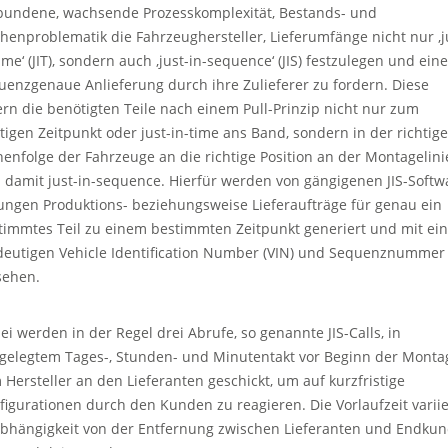
bundene, wachsende Prozesskomplexität, Bestands- und
chenproblematik die Fahrzeughersteller, Lieferumfänge nicht nur ‚j
ime‘ (JIT), sondern auch ‚just-in-sequence‘ (JIS) festzulegen und eine
uenzgenaue Anlieferung durch ihre Zulieferer zu fordern. Diese
fern die benötigten Teile nach einem Pull-Prinzip nicht nur zum
htigen Zeitpunkt oder just-in-time ans Band, sondern in der richtig
henfolge der Fahrzeuge an die richtige Position an der Montagelini
 damit just-in-sequence. Hierfür werden von gängigenen JIS-Softw
ungen Produktions- beziehungsweise Lieferaufträge für genau ein
timmtes Teil zu einem bestimmten Zeitpunkt generiert und mit ein
deutigen Vehicle Identification Number (VIN) und Sequenznummer
sehen.
ei werden in der Regel drei Abrufe, so genannte JIS-Calls, in
tgelegtem Tages-, Stunden- und Minutentakt vor Beginn der Monta
 Hersteller an den Lieferanten geschickt, um auf kurzfristige
figurationen durch den Kunden zu reagieren. Die Vorlaufzeit variie
Abhängigkeit von der Entfernung zwischen Lieferanten und Endku