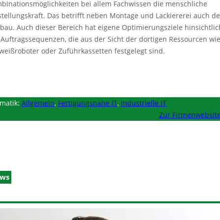
binationsmöglichkeiten bei allem Fachwissen die menschliche
stellungskraft. Das betrifft neben Montage und Lackiererei auch d
bau. Auch dieser Bereich hat eigene Optimierungsziele hinsichtlic
 Auftragssequenzen, die aus der Sicht der dortigen Ressourcen wi
weißroboter oder Zuführkassetten festgelegt sind.
matik:
Allgemein
,
Fertigungsnahe IT
,
Industrielle IT
Zur Firmenwebsit
ws