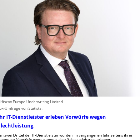
: Hiscox Europe Underwriting Limited
ox-Umfrage von Statista:
r IT-Dienstleister erleben Vorwürfe wegen
lechtleistung
n zwei Drittel der IT-Dienstleister wurden im vergangenen Jahr seitens ihrer
raggeber Vorwürfe wegen angeblicher Schlechtleistung erhoben.