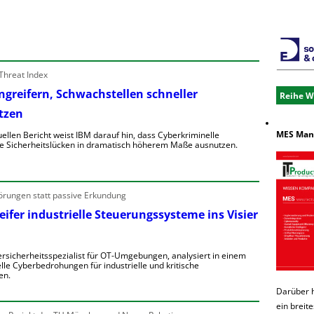
e
o
u
Threat Index
e
Angreifern, Schwachstellen schneller
e
Reihe W
tzen
n
e
e
MES Manu
uellen Bericht weist IBM darauf hin, dass Cyberkriminelle
n
e Sicherheitslücken in dramatisch höherem Maße ausnutzen.
n
e
K
b
R
örungen statt passive Erkundung
e
h
e
n
ifer industrielle Steuerungssysteme ins Visier
g
V
o
o
rsicherheitsspezialist für OT-Umgebungen, analysiert in einem
n
lle Cyberbedrohungen für industrielle und kritische
w
A
en.
a
ü
n
Darüber 
W
g
ein breit
D