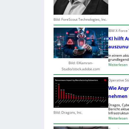
t
s
l
c
Bild: ForeScout Technologies, Inc.
i
s
t
IBM X-Force 
t
KI hilft 
r
r
auszunu
In einem akt
r
grundlegend
l
Bild: ©Kamran-
:
Weiterlesen
Studio/stock.adobe.com
t
I
Operative St
Wie Angre
i
l
nehmen
i
f
r
Dragos, Cybe
t
Bericht aktue
Bild: Dragons, Inc.
Infrastruktur
:
Weiterlesen
l
r
f