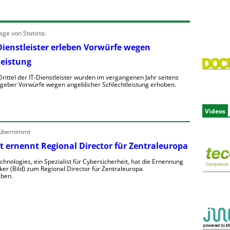
ge von Statista:
Dienstleister erleben Vorwürfe wegen
leistung
rittel der IT-Dienstleister wurden im vergangenen Jahr seitens
ggeber Vorwürfe wegen angeblicher Schlechtleistung erhoben.
M
Videos
e
h
 übernimmt
t ernennt Regional Director für Zentraleuropa
T
chnologies, ein Spezialist für Cybersicherheit, hat die Ernennung
ker (Bild) zum Regional Director für Zentraleuropa
ben.
D
e
o
n
e