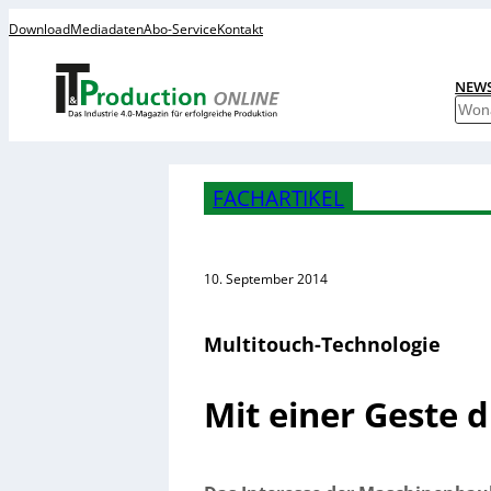
Download
Mediadaten
Abo-Service
Kontakt
NEW
S
u
c
h
FACHARTIKEL
e
n
10. September 2014
Multitouch-Technologie
Mit einer Geste 