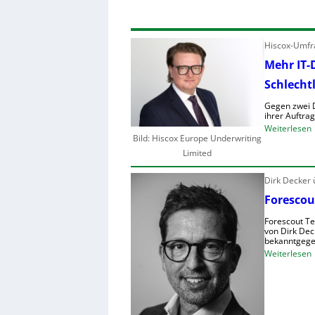
Hiscox-Umfra
Mehr IT-
Schlecht
Gegen zwei D
ihrer Auftra
:
Weiterlesen
Bild: Hiscox Europe Underwriting
Limited
Dirk Decker
r
Forescou
I
Forescout Te
-
von Dirk Dec
bekanntgege
:
Weiterlesen
i
F
r
s