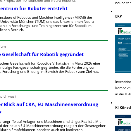
 Projekt der TU München und Neura Robotics
neuheiten
e
e
zentrum für Roboter entsteht
e
w
A
e
ERP
nstitute of Robotics and Machine Intelligence (MIRMI) der
e
n
 Universität München (TUM) und das Unternehmen Neura
g
nen ein Forschungs- und Trainingszentrum für Robotik im
g
e
lichen Bereich.
e
o
n
e
n
E
S
ium
S
ü
n
 Gesellschaft für Robotik gegründet
h
e
schen Gesellschaft für Robotik e.V. hat sich im März 2026 eine
h
Z
e
ützige Fachgesellschaft gegründet, die die Förderung von
e
w
e
, Forschung und Bildung im Bereich der Robotik zum Ziel hat.
n
a
n
n
h
d
Investiti
D
u
Kompakt u
h
e
e
in die IT-
u
a
n
tlich was?
e
er Blick auf CRA, EU-Maschinenverordnung
e
e
KI Künstl
2
u
u
e
h
m
erangriffe auf Anlagen und Maschinen sind längst Realität. Mit
u
e
e
nd der neuen EU-Maschinenverordnung reagiert der Gesetzgeber
o
n
t klaren Empfehlungen, sondern auch mit konkreten
n