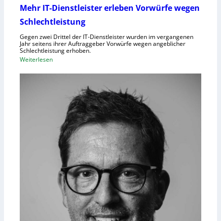
Mehr IT-Dienstleister erleben Vorwürfe wegen
Schlechtleistung
Gegen zwei Drittel der IT-Dienstleister wurden im vergangenen
Jahr seitens ihrer Auftraggeber Vorwürfe wegen angeblicher
Schlechtleistung erhoben.
:
Weiterlesen
M
e
h
r
I
T
-
D
i
e
n
s
t
l
e