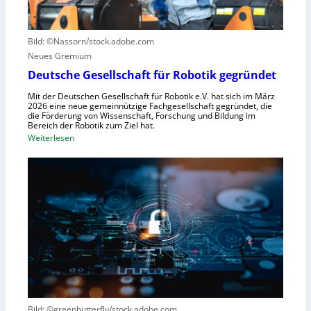
t
r
r
z
u
u
e
n
Bild: ©Nassorn/stock.adobe.com
m
n
g
Neues Gremium
f
s
ü
Deutsche Gesellschaft für Robotik gegründet
s
r
y
Mit der Deutschen Gesellschaft für Robotik e.V. hat sich im März
R
2026 eine neue gemeinnützige Fachgesellschaft gegründet, die
s
die Förderung von Wissenschaft, Forschung und Bildung im
o
t
Bereich der Robotik zum Ziel hat.
b
e
:
Weiterlesen
o
m
D
t
e
e
e
i
u
r
n
t
e
s
s
n
V
c
t
i
h
s
s
e
t
i
G
e
e
e
h
r
s
t
Bild: ©greenbutterfly/stock.adobe.com
n