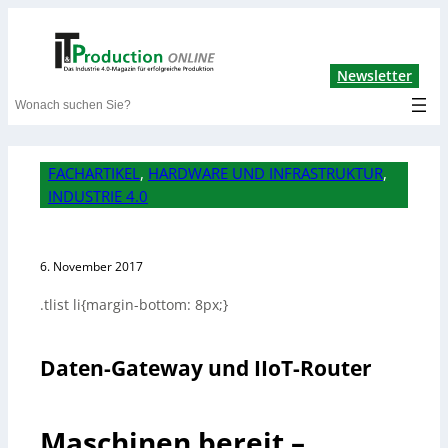
Lin
Newsletter
Search
FACHARTIKEL
, 
HARDWARE UND INFRASTRUKTUR
, 
INDUSTRIE 4.0
6. November 2017
.tlist li{margin-bottom: 8px;}
Daten-Gateway und IIoT-Router
Maschinen bereit –