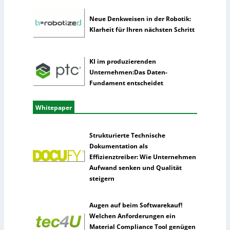
z
Neue Denkweisen in der Robotik:
Klarheit für Ihren nächsten Schritt
KI im produzierenden
Unternehmen:Das Daten-
Fundament entscheidet
Whitepaper
Strukturierte Technische
Dokumentation als
Effizienztreiber: Wie Unternehmen
Aufwand senken und Qualität
steigern
Augen auf beim Softwarekauf!
Welchen Anforderungen ein
Material Compliance Tool genügen