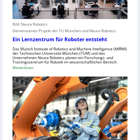
p
e
i
a
l
f
l
e
e
r
Bild: Neura Robotics
n
i
Gemeinsames Projekt der TU München und Neura Robotics
s
n
Ein Lernzentrum für Roboter entsteht
c
d
h
Das Munich Institute of Robotics and Machine Intelligence (MIRMI)
u
der Technischen Universität München (TUM) und das
n
s
Unternehmen Neura Robotics planen ein Forschungs- und
e
Trainingszentrum für Robotik im wissenschaftlichen Bereich.
t
:
Weiterlesen
l
r
E
l
i
i
e
e
n
r
l
L
a
l
e
u
e
r
s
S
n
z
t
z
u
e
e
n
u
n
u
e
t