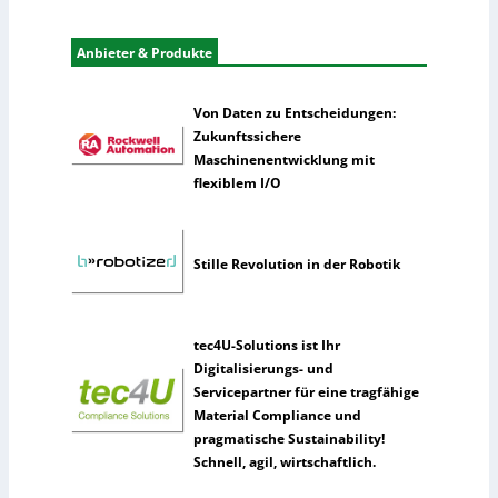
i
e
s
r
Anbieter & Produkte
t
n
i
e
k
h
Von Daten zu Entscheidungen:
m
Zukunftssichere
e
Maschinenentwicklung mit
n
flexiblem I/O
n
u
t
Stille Revolution in der Robotik
z
e
n
tec4U-Solutions ist Ihr
s
Digitalisierungs- und
e
Servicepartner für eine tragfähige
l
Material Compliance und
t
pragmatische Sustainability!
e
Schnell, agil, wirtschaftlich.
n
e