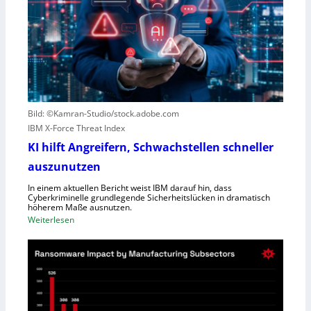
e
s
g
c
e
o
n
u
S
t
c
e
h
r
l
Bild: ©Kamran-Studio/stock.adobe.com
n
e
IBM X-Force Threat Index
e
c
n
KI hilft Angreifern, Schwachstellen schneller
h
n
t
auszunutzen
t
l
R
In einem aktuellen Bericht weist IBM darauf hin, dass
e
Cyberkriminelle grundlegende Sicherheitslücken in dramatisch
e
i
höherem Maße ausnutzen.
g
s
:
Weiterlesen
i
t
K
o
u
I
n
n
h
a
g
i
l
l
D
f