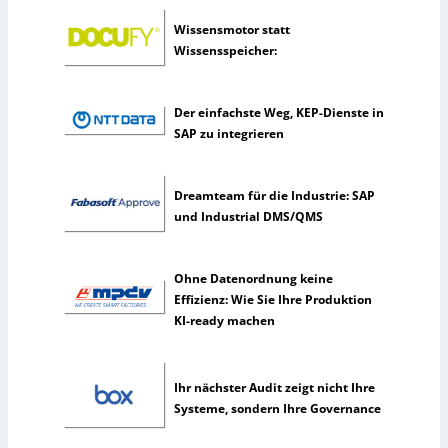
r
Wissensmotor statt
k
Wissensspeicher:
ü
n
s
Der einfachste Weg, KEP-Dienste in
t
SAP zu integrieren
l
i
c
Dreamteam für die Industrie: SAP
h
und Industrial DMS/QMS
e
I
n
Ohne Datenordnung keine
t
Effizienz: Wie Sie Ihre Produktion
e
KI-ready machen
l
l
i
Ihr nächster Audit zeigt nicht Ihre
g
Systeme, sondern Ihre Governance
e
n