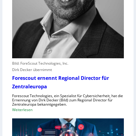
i
s
t
e
r
e
r
l
e
b
Bild: ForeScout Technologies, Inc.
e
Dirk Decker übernimmt
n
Forescout ernennt Regional Director für
V
o
Zentraleuropa
r
Forescout Technologies, ein Spezialist für Cybersicherheit, hat die
w
Ernennung von Dirk Decker (Bild) zum Regional Director für
ü
Zentraleuropa bekanntgegeben.
:
Weiterlesen
r
F
f
o
e
r
w
e