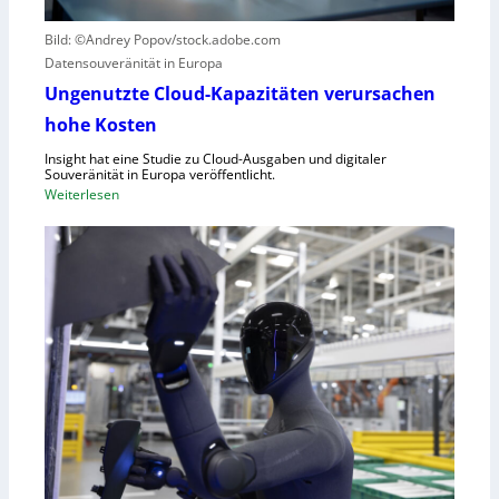
r
c
Bild: ©Andrey Popov/stock.adobe.com
ü
k
Datensouveränität in Europa
n
a
d
u
Ungenutzte Cloud-Kapazitäten verursachen
e
f
hohe Kosten
t
C
Insight hat eine Studie zu Cloud-Ausgaben und digitaler
R
Souveränität in Europa veröffentlicht.
A
:
Weiterlesen
,
U
E
n
U
g
-
e
M
n
a
u
s
t
c
z
h
t
i
e
n
C
e
l
n
o