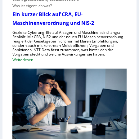
e
Was ist eigentlich was?
e
l
h
l
Ein kurzer Blick auf CRA, EU-
m
s
Maschinenverordnung und NIS-2
e
c
Gezielte Cyberangriffe auf Anlagen und Maschinen sind längst
n
h
Realität. Mit CRA, NIS2 und der neuen EU-Maschinenverordnung
a
reagiert der Gesetzgeber nicht nur mit klaren Empfehlungen,
sondern auch mit konkreten Meldepflichten, Vorgaben und
f
Sanktionen. NTT Data fasst zusammen, was hinter den drei
t
Vorgaben steckt und welche Auswirkungen sie haben.
f
:
Weiterlesen
ü
E
r
i
R
n
o
k
b
u
o
r
t
z
i
e
k
r
g
B
e
l
g
i