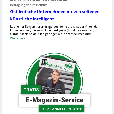
m
c
Befragung des Ifo Instituts
a
h
n
Ostdeutsche Unternehmen nutzen seltener
e
o
künstliche Intelligenz
n
i
h
Laut einer Konjunkturumfrage des Ifo Instituts ist der Anteil der
d
o
Unternehmen, die künstliche Intelligenz (KI) aktiv einsetzen, in
e
Ostdeutschland deutlich geringer als in Westdeutschland.
h
R
:
Weiterlesen
e
o
O
K
b
s
o
o
t
s
t
d
t
e
e
e
r
u
n
i
t
n
s
d
c
GRATIS
e
h
r
e
E-Magazin-Service
L
U
o
n
JETZT ANMELDEN
★★★
g
t