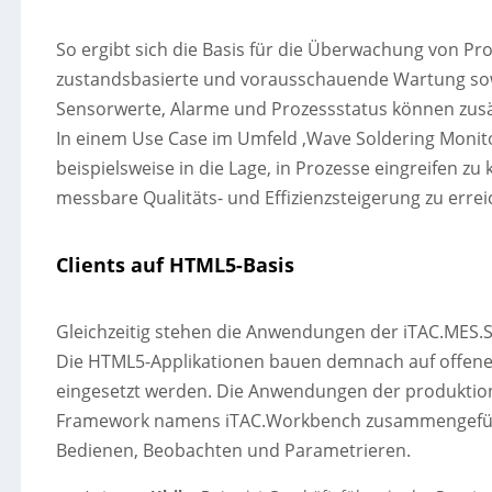
So ergibt sich die Basis für die Überwachung von Pr
zustandsbasierte und vorausschauende Wartung sowi
Sensorwerte, Alarme und Prozessstatus können zusät
In einem Use Case im Umfeld ‚Wave Soldering Monito
beispielsweise in die Lage, in Prozesse eingreifen z
messbare Qualitäts- und Effizienzsteigerung zu errei
Clients auf HTML5-Basis
Gleichzeitig stehen die Anwendungen der iTAC.MES.Su
Die HTML5-Applikationen bauen demnach auf offen
eingesetzt werden. Die Anwendungen der produktion
Framework namens iTAC.Workbench zusammengeführ
Bedienen, Beobachten und Parametrieren.