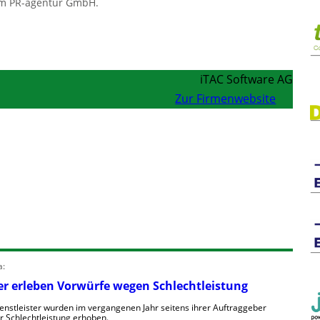
um PR-agentur GmbH.
iTAC Software AG
Zur Firmenwebsite
a:
ter erleben Vorwürfe wegen Schlechtleistung
ienstleister wurden im vergangenen Jahr seitens ihrer Auftraggeber
 Schlechtleistung erhoben.