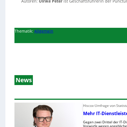
Autoren:
Ulrike Peter
ist Geschäftsführerin der Punct
Thematik:
Allgemein
News
Hiscox-Umfrage von Statist
Mehr IT-Dienstleis
Gegen zwei Drittel der IT-D
Vorwürfe wegen angeblicher