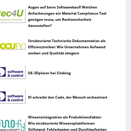
Augen auf beim Softwarekauf! Welchen
Anforderungen ein Material Compliance Tool
genügen muss, um Rechtssicherheit
darzustellen?
Strukturierte Technische Dokumentation als
Effizienztreiber: Wie Unternehmen Aufwand
senken und Qualität steigern
DE-3Dplacer bei Siloking
KI schreibt den Code, der Mensch orchestriert
Wissensintegration als Produktionsfaktor:
Wie strukturierte Wissensplattformen
Stillstand, Fehlerkosten und Durchlaufzeiten