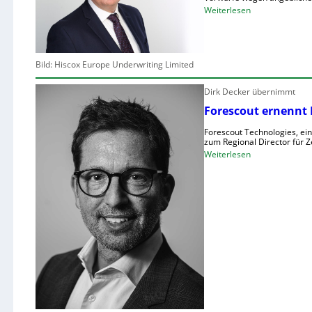
:
Weiterlesen
M
e
h
Bild: Hiscox Europe Underwriting Limited
r
I
Dirk Decker übernimmt
T
Forescout ernennt 
-
D
Forescout Technologies, ein
i
zum Regional Director für 
:
Weiterlesen
e
F
n
o
s
r
t
e
l
s
e
c
i
o
s
u
t
t
e
e
r