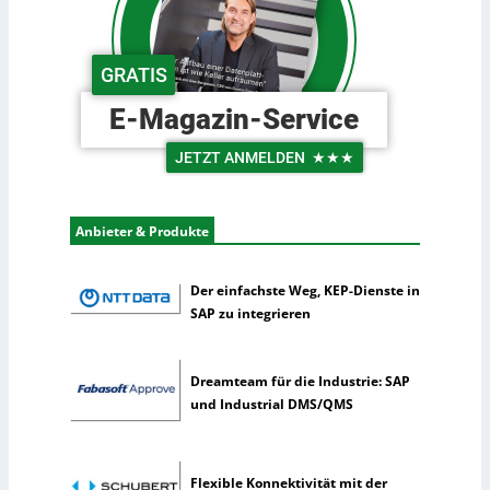
n
i
t
n
s
d
c
GRATIS
e
h
r
e
E-Magazin-Service
L
U
o
n
JETZT ANMELDEN
★★★
g
t
i
e
s
r
Anbieter & Produkte
t
n
i
e
k
h
Der einfachste Weg, KEP-Dienste in
m
SAP zu integrieren
e
n
n
Dreamteam für die Industrie: SAP
u
und Industrial DMS/QMS
t
z
e
Flexible Konnektivität mit der