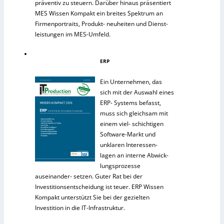
präventiv zu steuern. Darüber hinaus präsentiert
MES Wissen Kompakt ein breites Spektrum an
Firmenportraits, Produkt- neuheiten und Dienst-
leistungen im MES-Umfeld.
ERP
Ein Unternehmen, das
sich mit der Auswahl eines
ERP- Systems befasst,
muss sich gleichsam mit
einem viel- schichtigen
Software-Markt und
unklaren Interessen-
lagen an interne Abwick-
lungsprozesse
auseinander- setzen. Guter Rat bei der
Investitionsentscheidung ist teuer. ERP Wissen
Kompakt unterstützt Sie bei der gezielten
Investition in die IT-Infrastruktur.