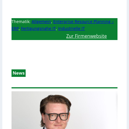
Thematik:
Allgemein
,
Enterprise Resource Planning –
ERP
,
Fertigungsnahe IT
,
Industrielle IT
Zur Firmenwebsite
News