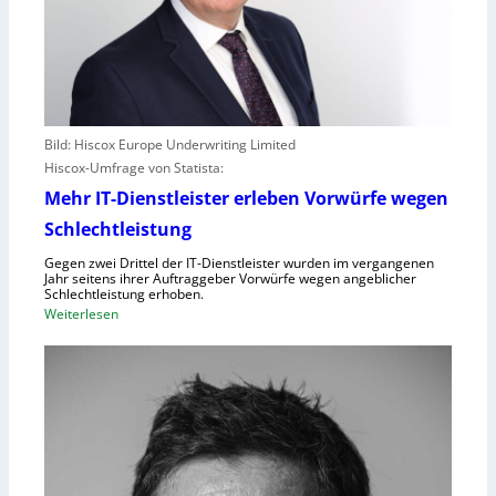
Bild: Hiscox Europe Underwriting Limited
Hiscox-Umfrage von Statista:
Mehr IT-Dienstleister erleben Vorwürfe wegen
Schlechtleistung
Gegen zwei Drittel der IT-Dienstleister wurden im vergangenen
Jahr seitens ihrer Auftraggeber Vorwürfe wegen angeblicher
Schlechtleistung erhoben.
:
Weiterlesen
M
e
h
r
I
T
-