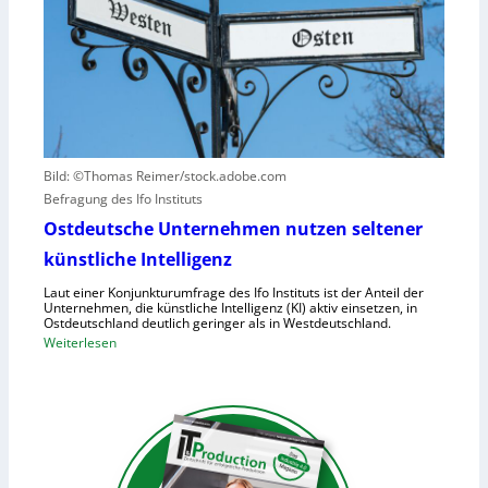
n
z
I
v
t
S
e
a
-
r
u
2
u
f
r
h
s
u
a
Bild: ©Thomas Reimer/stock.adobe.com
m
c
Befragung des Ifo Instituts
a
h
n
Ostdeutsche Unternehmen nutzen seltener
e
o
künstliche Intelligenz
n
i
h
Laut einer Konjunkturumfrage des Ifo Instituts ist der Anteil der
d
o
Unternehmen, die künstliche Intelligenz (KI) aktiv einsetzen, in
e
Ostdeutschland deutlich geringer als in Westdeutschland.
h
R
:
Weiterlesen
e
o
O
K
b
s
o
o
t
s
t
d
t
e
e
e
r
u