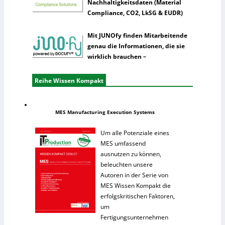
Nachhaltigkeitsdaten (Material
Compliance, CO2, LkSG & EUDR)
Mit JUNOfy finden Mitarbeitende
genau die Informationen, die sie
wirklich brauchen –
Reihe Wissen Kompakt
MES Manufacturing Execution Systems
Um alle Potenziale eines
MES umfassend
ausnutzen zu können,
beleuchten unsere
Autoren in der Serie von
MES Wissen Kompakt die
erfolgskritischen Faktoren,
um
Fertigungsunternehmen