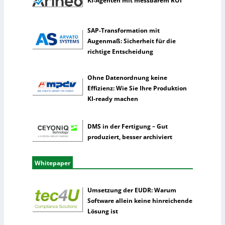
KI-Agenten mit messbarem ROI
e
l
SAP-Transformation mit
l
Augenmaß: Sicherheit für die
i
richtige Entscheidung
g
e
n
Ohne Datenordnung keine
z
Effizienz: Wie Sie Ihre Produktion
KI-ready machen
DMS in der Fertigung – Gut
produziert, besser archiviert
Whitepaper
Umsetzung der EUDR: Warum
Software allein keine hinreichende
Lösung ist