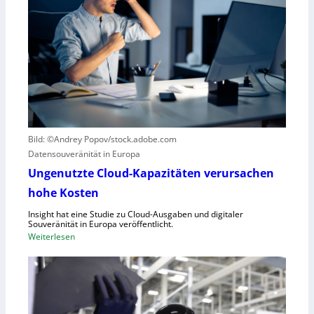
b
u
o
r
t
z
i
e
k
r
g
B
e
l
g
i
r
c
Bild: ©Andrey Popov/stock.adobe.com
ü
k
Datensouveränität in Europa
n
a
d
u
Ungenutzte Cloud-Kapazitäten verursachen
e
f
hohe Kosten
t
C
Insight hat eine Studie zu Cloud-Ausgaben und digitaler
R
Souveränität in Europa veröffentlicht.
A
:
Weiterlesen
,
U
E
n
U
g
-
e
M
n