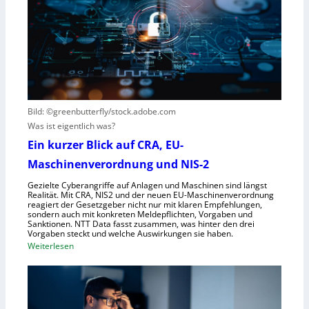
e
s
s
n
V
c
t
i
h
s
s
e
t
i
G
e
e
e
h
r
s
t
Bild: ©greenbutterfly/stock.adobe.com
n
e
Was ist eigentlich was?
e
l
h
l
Ein kurzer Blick auf CRA, EU-
m
s
Maschinenverordnung und NIS-2
e
c
Gezielte Cyberangriffe auf Anlagen und Maschinen sind längst
n
h
Realität. Mit CRA, NIS2 und der neuen EU-Maschinenverordnung
a
reagiert der Gesetzgeber nicht nur mit klaren Empfehlungen,
sondern auch mit konkreten Meldepflichten, Vorgaben und
f
Sanktionen. NTT Data fasst zusammen, was hinter den drei
t
Vorgaben steckt und welche Auswirkungen sie haben.
f
:
Weiterlesen
ü
E
r
i
R
n
o
k