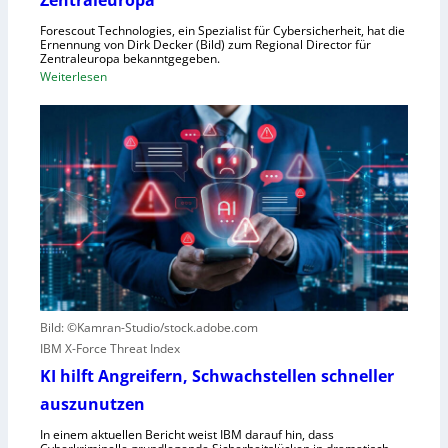
Zentraleuropa
r
Forescout Technologies, ein Spezialist für Cybersicherheit, hat die
w
Ernennung von Dirk Decker (Bild) zum Regional Director für
ü
Zentraleuropa bekanntgegeben.
:
Weiterlesen
r
F
f
o
e
r
w
e
e
s
g
c
e
o
n
u
S
t
c
e
h
r
l
Bild: ©Kamran-Studio/stock.adobe.com
n
e
IBM X-Force Threat Index
e
c
n
KI hilft Angreifern, Schwachstellen schneller
h
n
t
auszunutzen
t
l
R
In einem aktuellen Bericht weist IBM darauf hin, dass
e