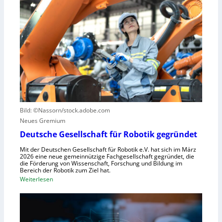
l
L
a
l
e
u
e
r
s
S
n
z
t
z
u
e
e
n
u
n
u
e
t
t
r
r
z
u
u
e
n
Bild: ©Nassorn/stock.adobe.com
m
n
g
Neues Gremium
f
s
ü
Deutsche Gesellschaft für Robotik gegründet
s
r
y
Mit der Deutschen Gesellschaft für Robotik e.V. hat sich im März
R
2026 eine neue gemeinnützige Fachgesellschaft gegründet, die
s
die Förderung von Wissenschaft, Forschung und Bildung im
o
t
Bereich der Robotik zum Ziel hat.
b
e
:
Weiterlesen
o
m
D
t
e
e
e
i
u
r
n
t