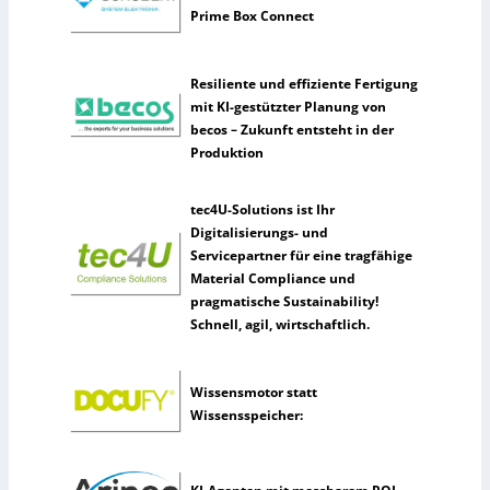
n
Prime Box Connect
s
e
l
Resiliente und effiziente Fertigung
t
mit KI-gestützter Planung von
e
becos – Zukunft entsteht in der
n
Produktion
e
r
tec4U-Solutions ist Ihr
k
Digitalisierungs- und
ü
Servicepartner für eine tragfähige
n
Material Compliance und
s
pragmatische Sustainability!
t
Schnell, agil, wirtschaftlich.
l
i
c
Wissensmotor statt
h
Wissensspeicher:
e
I
n
t