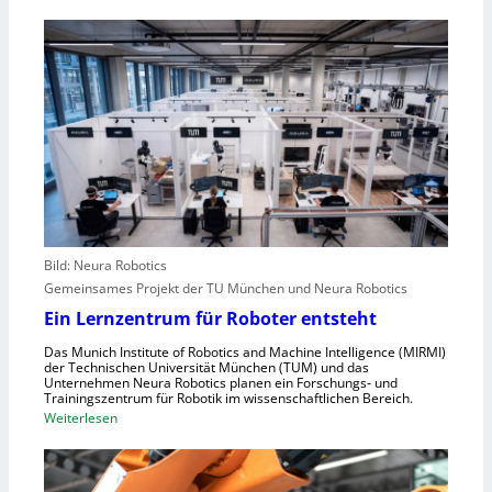
c
W
r
h
i
a
w
e
l
a
A
e
c
n
u
h
g
r
s
r
o
t
e
p
e
i
a
l
f
l
e
e
r
Bild: Neura Robotics
n
i
Gemeinsames Projekt der TU München und Neura Robotics
s
n
Ein Lernzentrum für Roboter entsteht
c
d
h
Das Munich Institute of Robotics and Machine Intelligence (MIRMI)
u
der Technischen Universität München (TUM) und das
n
s
Unternehmen Neura Robotics planen ein Forschungs- und
e
Trainingszentrum für Robotik im wissenschaftlichen Bereich.
t
:
Weiterlesen
l
r
E
l
i
i
e
e
n
r