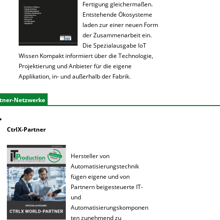
Fertigung gleichermaßen.
Entstehende Ökosysteme
laden zur einer neuen Form
der Zusammenarbeit ein.
Die Spezialausgabe IoT
Wissen Kompakt informiert über die Technologie,
Projektierung und Anbieter für die eigene
Applikation, in- und außerhalb der Fabrik.
tner-Netzwerke
CtrlX-Partner
Hersteller von
Automatisierungstechnik
fügen eigene und von
Partnern beigesteuerte IT-
und
Automatisierungskomponen
ten zunehmend zu