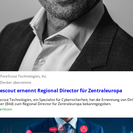
r
l
e
b
e
n
V
o
r
w
ü
r
: ForeScout Technologies, Inc.
f
 Decker übernimmt
e
w
escout ernennt Regional Director für Zentraleuropa
e
scout Technologies, ein Spezialist für Cybersicherheit, hat die Ernennung von Dir
g
er (Bild) zum Regional Director für Zentraleuropa bekanntgegeben.
e
:
erlesen
n
F
S
o
c
r
h