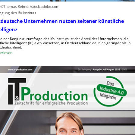
h
i
: ©Thomas Reimer/stock.adobe.com
e
d
agung des Ifo Instituts
K
e
tdeutsche Unternehmen nutzen seltener künstliche
o
R
elligenz
s
o
t
b
 einer Konjunkturumfrage des Ifo Instituts ist der Anteil der Unternehmen, die
e
tliche Intelligenz (KI) aktiv einsetzen, in Ostdeutschland deutlich geringer als in
o
deutschland.
n
t
:
erlesen
e
O
r
s
i
t
n
d
d
e
e
u
r
t
L
s
o
c
g
h
i
e
s
U
t
n