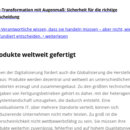
-Transformation mit Augenmaß: Sicherheit für die richtige
scheidung
-Verantwortliche wissen, dass sie handeln müssen – aber nicht, wi
 fundiert entscheiden.
‣ weiterlesen
odukte weltweit gefertigt
en der Digitalisierung fordert auch die Globalisierung die Herstell
aus: Produkte werden dezentral und weltweit an unterschiedliche
ndorten erzeugt und zusammengebaut. Zu den größten technisch
gaben von Fertigungsbetrieben gehört es daher, mit der heteroge
Systemlandschaft umzugehen, die dadurch entsteht. Eine
ividualisierte IT, über mehrere Standorte verteilt, können sich
duzierende Unternehmen nicht mehr leisten. Zu groß ist die
rscheinlichkeit nicht wettbewerbsfähig zu sein. Sie müssen ihre
dukte weiterhin zuverlässig, fehlerfrei und auf hohem Qualitätsni