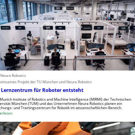
s
A
p
t
n
a
e
g
l
r
l
e
e
i
n
f
s
e
c
r
h
i
n
n
e
d
: Neura Robotics
l
u
insames Projekt der TU München und Neura Robotics
l
s
 Lernzentrum für Roboter entsteht
e
t
r
r
Munich Institute of Robotics and Machine Intelligence (MIRMI) der Technischen
a
i
ersität München (TUM) und das Unternehmen Neura Robotics planen ein
chungs- und Trainingszentrum für Robotik im wissenschaftlichen Bereich.
u
e
:
erlesen
s
l
E
z
l
i
u
e
n
n