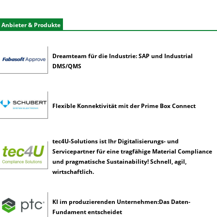
e
r
Anbieter & Produkte
k
ü
n
Dreamteam für die Industrie: SAP und Industrial
s
DMS/QMS
t
l
i
c
Flexible Konnektivität mit der Prime Box Connect
h
e
I
n
tec4U-Solutions ist Ihr Digitalisierungs- und
t
Servicepartner für eine tragfähige Material Compliance
e
und pragmatische Sustainability! Schnell, agil,
l
wirtschaftlich.
l
i
g
KI im produzierenden Unternehmen:Das Daten-
e
Fundament entscheidet