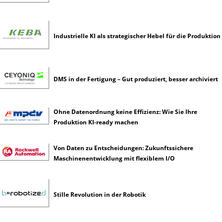
n
z
Industrielle KI als strategischer Hebel für die Produktion
DMS in der Fertigung – Gut produziert, besser archiviert
Ohne Datenordnung keine Effizienz: Wie Sie Ihre
Produktion KI-ready machen
Von Daten zu Entscheidungen: Zukunftssichere
Maschinenentwicklung mit flexiblem I/O
Stille Revolution in der Robotik