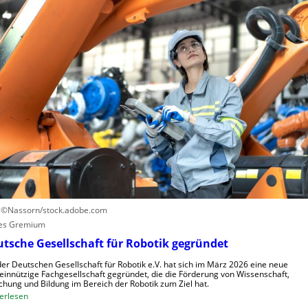
S
L
u
t
e
t
e
r
z
u
n
e
e
z
n
r
e
u
n
n
t
g
r
s
u
s
m
y
f
s
ü
t
r
e
R
: ©Nassorn/stock.adobe.com
m
o
es Gremium
e
b
tsche Gesellschaft für Robotik gegründet
i
o
n
der Deutschen Gesellschaft für Robotik e.V. hat sich im März 2026 eine neue
t
innützige Fachgesellschaft gegründet, die die Förderung von Wissenschaft,
s
e
chung und Bildung im Bereich der Robotik zum Ziel hat.
V
:
r
erlesen
i