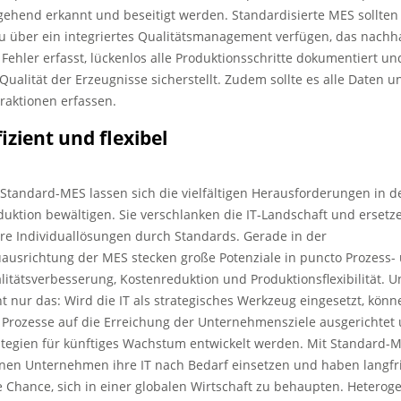
ehend erkannt und beseitigt werden. Standardisierte MES sollten
u über ein integriertes Qualitätsmanagement verfügen, das nachha
e Fehler erfasst, lückenlos alle Produktionsschritte dokumentiert un
 Qualität der Erzeugnisse sicherstellt. Zudem sollte es alle Daten u
eraktionen erfassen.
fizient und flexibel
 Standard-MES lassen sich die vielfältigen Herausforderungen in d
duktion bewältigen. Sie verschlanken die IT-Landschaft und ersetz
rre Individuallösungen durch Standards. Gerade in der
ausrichtung der MES stecken große Potenziale in puncto Prozess-
litätsverbesserung, Kostenreduktion und Produktionsflexibilität. 
ht nur das: Wird die IT als strategisches Werkzeug eingesetzt, könn
e Prozesse auf die Erreichung der Unternehmensziele ausgerichtet
ategien für künftiges Wachstum entwickelt werden. Mit Standard-
nen Unternehmen ihre IT nach Bedarf einsetzen und haben langfri
e Chance, sich in einer globalen Wirtschaft zu behaupten. Heterog