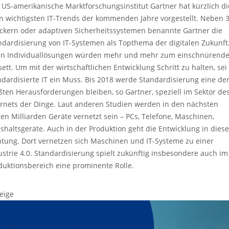
 US-amerikanische Marktforschungsinstitut Gartner hat kürzlich di
n wichtigsten IT-Trends der kommenden Jahre vorgestellt. Neben 
ckern oder adaptiven Sicherheitssystemen benannte Gartner die
ndardisierung von IT-Systemen als Topthema der digitalen Zukunft
n Individuallösungen würden mehr und mehr zum einschnürend
sett. Um mit der wirtschaftlichen Entwicklung Schritt zu halten, sei
ndardisierte IT ein Muss. Bis 2018 werde Standardisierung eine de
ßten Herausforderungen bleiben, so Gartner, speziell im Sektor de
ernets der Dinge. Laut anderen Studien werden in den nächsten
ren Milliarden Geräte vernetzt sein – PCs, Telefone, Maschinen,
shaltsgeräte. Auch in der Produktion geht die Entwicklung in diese
htung. Dort vernetzen sich Maschinen und IT-Systeme zu einer
ustrie 4.0. Standardisierung spielt zukünftig insbesondere auch im
duktionsbereich eine prominente Rolle.
eige