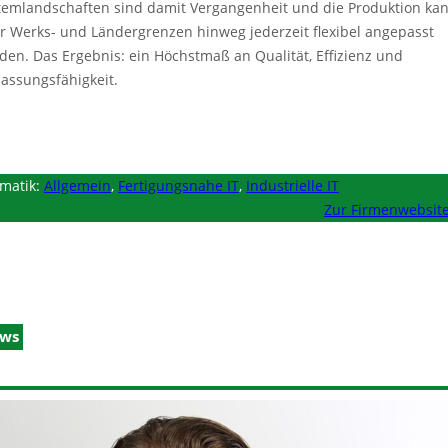
temlandschaften sind damit Vergangenheit und die Produktion ka
r Werks- und Ländergrenzen hinweg jederzeit flexibel angepasst
den. Das Ergebnis: ein Höchstmaß an Qualität, Effizienz und
assungsfähigkeit.
matik:
Allgemein
,
Fertigungsnahe IT
,
Industrielle IT
Zur Firmenwebsit
ws