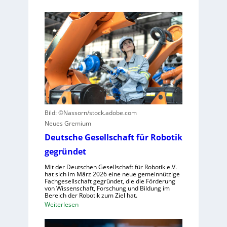
l
E
e
e
i
l
r
n
l
a
L
e
u
e
S
s
r
t
z
n
e
u
z
u
n
e
e
u
n
r
t
Bild: ©Nassorn/stock.adobe.com
t
u
z
Neues Gremium
r
n
e
u
Deutsche Gesellschaft für Robotik
g
n
m
s
gegründet
f
s
Mit der Deutschen Gesellschaft für Robotik e.V.
ü
y
hat sich im März 2026 eine neue gemeinnützige
r
s
Fachgesellschaft gegründet, die die Förderung
von Wissenschaft, Forschung und Bildung im
R
t
Bereich der Robotik zum Ziel hat.
o
e
:
Weiterlesen
b
m
D
o
e
e