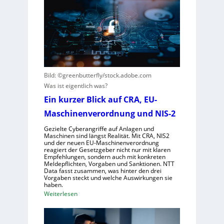
t
i
u
e
n
t
r
s
s
e
V
c
n
i
h
t
s
e
s
i
G
Bild: ©greenbutterfly/stock.adobe.com
t
e
e
Was ist eigentlich was?
e
r
s
Ein kurzer Blick auf CRA, EU-
h
n
e
t
e
Maschinenverordnung und NIS-2
l
h
l
Gezielte Cyberangriffe auf Anlagen und
m
s
Maschinen sind längst Realität. Mit CRA, NIS2
und der neuen EU-Maschinenverordnung
e
c
reagiert der Gesetzgeber nicht nur mit klaren
n
h
Empfehlungen, sondern auch mit konkreten
Meldepflichten, Vorgaben und Sanktionen. NTT
a
Data fasst zusammen, was hinter den drei
f
Vorgaben steckt und welche Auswirkungen sie
haben.
t
:
Weiterlesen
f
E
ü
i
r