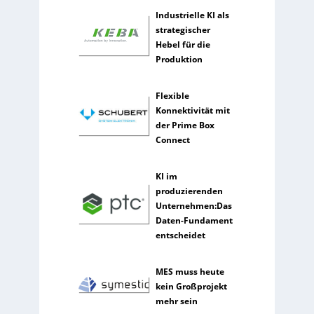
g
e
Industrielle KI als
n
strategischer
z
Hebel für die
Produktion
Flexible
Konnektivität mit
der Prime Box
Connect
KI im
produzierenden
Unternehmen:Das
Daten-Fundament
entscheidet
MES muss heute
kein Großprojekt
mehr sein