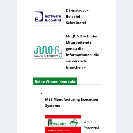
DE-instruct –
Beispiel
Schreinerei
Mit JUNOfy finden
Mitarbeitende
genau die
Informationen, die
sie wirklich
brauchen –
Reihe Wissen Kompakt
MES Manufacturing Execution
Systems
Um alle
Potenzial