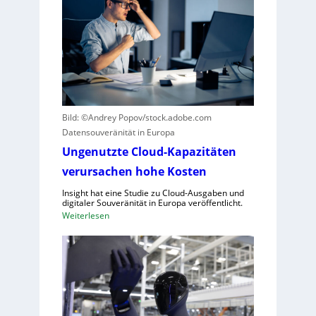
n
R
k
o
u
b
r
o
z
t
e
i
r
k
B
g
Bild: ©Andrey Popov/stock.adobe.com
l
e
Datensouveränität in Europa
i
g
c
Ungenutzte Cloud-Kapazitäten
r
k
verursachen hohe Kosten
ü
a
n
Insight hat eine Studie zu Cloud-Ausgaben und
u
d
digitaler Souveränität in Europa veröffentlicht.
f
e
:
Weiterlesen
C
t
U
R
n
A
g
,
e
E
n
U
u
-