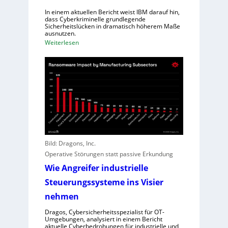
n
h
In einem aktuellen Bericht weist IBM darauf hin,
t
dass Cyberkriminelle grundlegende
l
R
Sicherheitslücken in dramatisch höherem Maße
e
ausnutzen.
e
c
:
Weiterlesen
g
h
K
i
t
I
o
l
h
n
e
i
a
i
l
l
s
f
D
t
t
i
u
A
r
n
n
e
Bild: Dragons, Inc.
g
g
c
Operative Störungen statt passive Erkundung
r
t
Wie Angreifer industrielle
e
o
i
Steuerungssysteme ins Visier
r
f
f
nehmen
e
ü
Dragos, Cybersicherheitsspezialist für OT-
r
r
Umgebungen, analysiert in einem Bericht
n
aktuelle Cyberbedrohungen für industrielle und
Z