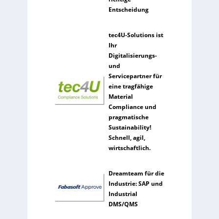
e
Entscheidung
n
e
r
tec4U-Solutions ist
k
Ihr
ü
Digitalisierungs-
n
und
s
Servicepartner für
t
eine tragfähige
l
Material
i
Compliance und
c
pragmatische
h
Sustainability!
e
Schnell, agil,
I
wirtschaftlich.
n
t
Dreamteam für die
e
Industrie: SAP und
l
Industrial
l
DMS/QMS
i