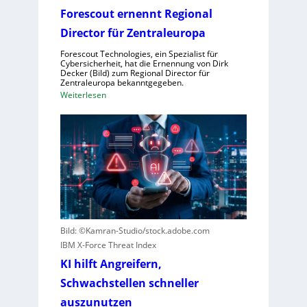
e
Forescout ernennt Regional
r
l
Director für Zentraleuropa
e
Forescout Technologies, ein Spezialist für
b
Cybersicherheit, hat die Ernennung von Dirk
Decker (Bild) zum Regional Director für
e
Zentraleuropa bekanntgegeben.
n
:
Weiterlesen
V
F
o
o
r
r
w
e
ü
s
r
c
f
o
e
u
w
t
Bild: ©Kamran-Studio/stock.adobe.com
e
e
IBM X-Force Threat Index
g
r
e
KI hilft Angreifern,
n
n
Schwachstellen schneller
e
S
n
auszunutzen
c