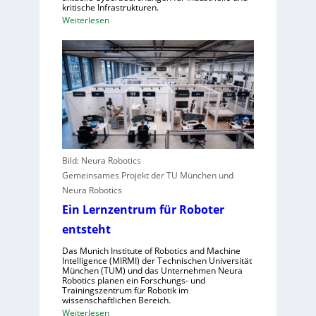
kritische Infrastrukturen.
,
e
:
Weiterlesen
S
n
W
c
t
i
h
r
e
w
a
A
a
l
n
c
e
g
h
u
r
s
r
e
t
o
i
e
Bild: Neura Robotics
p
f
l
Gemeinsames Projekt der TU München und
a
e
l
Neura Robotics
r
e
Ein Lernzentrum für Roboter
i
n
n
entsteht
s
d
c
Das Munich Institute of Robotics and Machine
u
Intelligence (MIRMI) der Technischen Universität
h
München (TUM) und das Unternehmen Neura
s
n
Robotics planen ein Forschungs- und
t
Trainingszentrum für Robotik im
e
wissenschaftlichen Bereich.
r
l
:
Weiterlesen
i