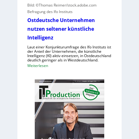
d
Bild: ©Thomas Reimer/stock.adobe.com
e
f
N
Befragung des Ifo Instituts
r
h
I
u
u
Ostdeutsche Unternehmen
S
r
m
nutzen seltener künstliche
-
s
a
2
Intelligenz
a
n
c
o
Laut einer Konjunkturumfrage des Ifo Instituts ist
h
der Anteil der Unternehmen, die künstliche
i
Intelligenz (KI) aktiv einsetzen, in Ostdeutschland
e
d
deutlich geringer als in Westdeutschland.
n
e
:
Weiterlesen
h
R
O
o
o
s
h
b
t
e
o
d
K
t
e
o
e
u
s
r
t
t
i
s
e
n
c
n
d
h
e
e