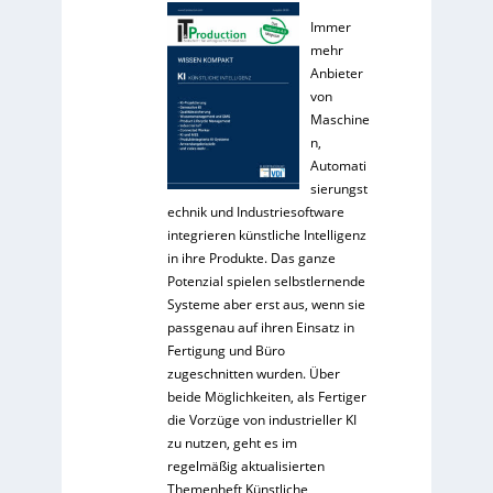
Immer
mehr
Anbieter
von
Maschine
n,
Automati
sierungst
echnik und Industriesoftware
integrieren künstliche Intelligenz
in ihre Produkte. Das ganze
Potenzial spielen selbstlernende
Systeme aber erst aus, wenn sie
passgenau auf ihren Einsatz in
Fertigung und Büro
zugeschnitten wurden. Über
beide Möglichkeiten, als Fertiger
die Vorzüge von industrieller KI
zu nutzen, geht es im
regelmäßig aktualisierten
Themenheft Künstliche