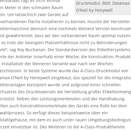
derbandes ragt es nicht einmal
Druckmodul. Bild: Datamax
en Meter in den schmalen Raum
O’Neil by Honywell
ein. Um tatsächlich zwei Geräte auf
 vorhandenen Fläche installieren zu können, musste der Hersteller
kettiermaschine dennoch eine nochmals kleinere Version konstruie
 ist gewährleistet, dass wir den vorhandenen Raum optimal nutzen
 es trotz der beengten Platzverhältnisse nicht zu Behinderungen
mt“, sag Roy Buchanan. Die Standardversion des Etikettiersystems
ferte der Anbieter innerhalb einer Woche; die Konstruktion, Produkt
 Installation der kleineren Variante war nach vier Wochen
eschlossen. In beide Systeme wurde das A-Class-Druckmodul von
amax-O’Neil by Honeywell eingebaut, das speziell für die Integratio
kettieranlagen konzipiert wurde und aufgrund eines schnellen
chsatzes des Druckmaterials die Herstellung großer Etikettenmen
erstützt. Neben den Leistungsmerkmalen und der Handhabung
elten auch Konstruktionsmerkmale des Geräts eine Rolle bei dem
wahlprozess. So verfügt dieses beispielsweise über ein
lstahlgehäuse, mit dem es auch unter rauen Umgebungsbedingu
erzeit einsetzbar ist. Des Weiteren ist die A-Class-Produktfamilie