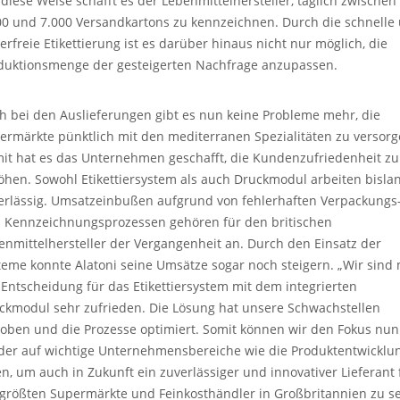
 diese Weise schafft es der Lebenmittelhersteller, täglich zwischen
00 und 7.000 Versandkartons zu kennzeichnen. Durch die schnelle
lerfreie Etikettierung ist es darüber hinaus nicht nur möglich, die
duktionsmenge der gesteigerten Nachfrage anzupassen.
h bei den Auslieferungen gibt es nun keine Probleme mehr, die
ermärkte pünktlich mit den mediterranen Spezialitäten zu versorg
it hat es das Unternehmen geschafft, die Kundenzufriedenheit zu
öhen. Sowohl Etikettiersystem als auch Druckmodul arbeiten bisla
erlässig. Umsatzeinbußen aufgrund von fehlerhaften Verpackungs
 Kennzeichnungsprozessen gehören für den britischen
enmittelhersteller der Vergangenheit an. Durch den Einsatz der
teme konnte Alatoni seine Umsätze sogar noch steigern. „Wir sind 
 Entscheidung für das Etikettiersystem mit dem integrierten
ckmodul sehr zufrieden. Die Lösung hat unsere Schwachstellen
oben und die Prozesse optimiert. Somit können wir den Fokus nun
der auf wichtige Unternehmensbereiche wie die Produktentwicklu
en, um auch in Zukunft ein zuverlässiger und innovativer Lieferant 
 größten Supermärkte und Feinkosthändler in Großbritannien zu se