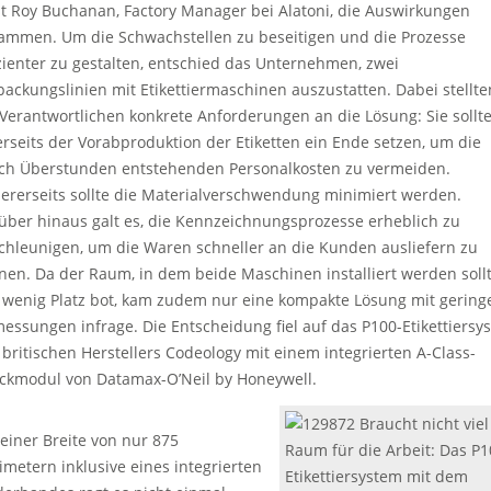
st Roy Buchanan, Factory Manager bei Alatoni, die Auswirkungen
ammen. Um die Schwachstellen zu beseitigen und die Prozesse
izienter zu gestalten, entschied das Unternehmen, zwei
packungslinien mit Etikettiermaschinen auszustatten. Dabei stellte
 Verantwortlichen konkrete Anforderungen an die Lösung: Sie sollt
erseits der Vorabproduktion der Etiketten ein Ende setzen, um die
ch Überstunden entstehenden Personalkosten zu vermeiden.
ererseits sollte die Materialverschwendung minimiert werden.
über hinaus galt es, die Kennzeichnungsprozesse erheblich zu
chleunigen, um die Waren schneller an die Kunden ausliefern zu
nen. Da der Raum, in dem beide Maschinen installiert werden soll
 wenig Platz bot, kam zudem nur eine kompakte Lösung mit gering
essungen infrage. Die Entscheidung fiel auf das P100-Etikettiersy
 britischen Herstellers Codeology mit einem integrierten A-Class-
ckmodul von Datamax-O’Neil by Honeywell.
Braucht nicht viel
 einer Breite von nur 875
Raum für die Arbeit: Das P1
limetern inklusive eines integrierten
Etikettiersystem mit dem