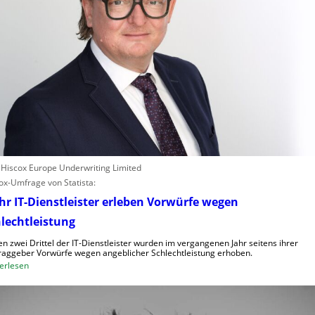
: Hiscox Europe Underwriting Limited
ox-Umfrage von Statista:
r IT-Dienstleister erleben Vorwürfe wegen
lechtleistung
n zwei Drittel der IT-Dienstleister wurden im vergangenen Jahr seitens ihrer
raggeber Vorwürfe wegen angeblicher Schlechtleistung erhoben.
:
erlesen
M
e
h