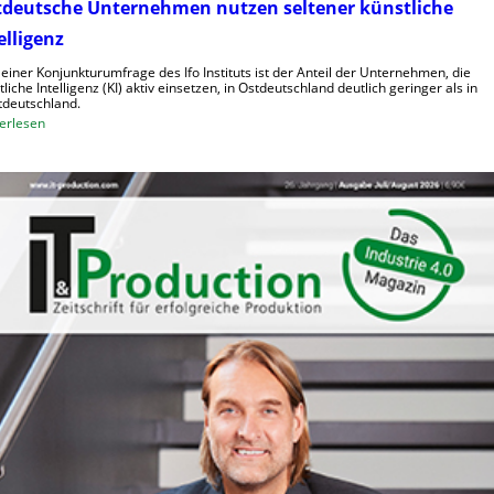
tdeutsche Unternehmen nutzen seltener künstliche
o
R
elligenz
s
o
t
b
 einer Konjunkturumfrage des Ifo Instituts ist der Anteil der Unternehmen, die
e
tliche Intelligenz (KI) aktiv einsetzen, in Ostdeutschland deutlich geringer als in
o
deutschland.
n
t
:
erlesen
e
O
r
s
i
t
n
d
d
e
e
u
r
t
L
s
o
c
g
h
i
e
s
U
t
n
i
t
k
e
r