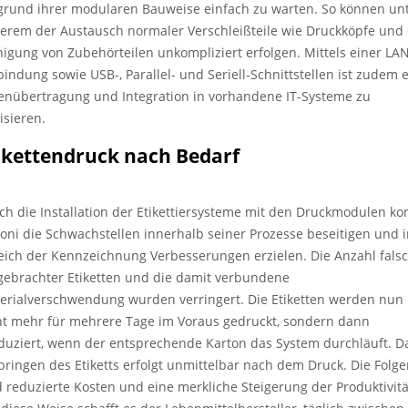
grund ihrer modularen Bauweise einfach zu warten. So können un
erem der Austausch normaler Verschleißteile wie Druckköpfe und 
nigung von Zubehörteilen unkompliziert erfolgen. Mittels einer LA
bindung sowie USB-, Parallel- und Seriell-Schnittstellen ist zudem 
enübertragung und Integration in vorhandene IT-Systeme zu
isieren.
ikettendruck nach Bedarf
ch die Installation der Etikettiersysteme mit den Druckmodulen ko
toni die Schwachstellen innerhalb seiner Prozesse beseitigen und 
eich der Kennzeichnung Verbesserungen erzielen. Die Anzahl fals
gebrachter Etiketten und die damit verbundene
erialverschwendung wurden verringert. Die Etiketten werden nun
ht mehr für mehrere Tage im Voraus gedruckt, sondern dann
duziert, wenn der entsprechende Karton das System durchläuft. D
bringen des Etiketts erfolgt unmittelbar nach dem Druck. Die Folg
d reduzierte Kosten und eine merkliche Steigerung der Produktivitä