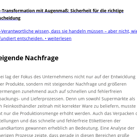
-Transformation mit Augenmaß: Sicherheit für die richtige
scheidung
-Verantwortliche wissen, dass sie handeln müssen – aber nicht, wi
 fundiert entscheiden.
‣ weiterlesen
eigende Nachfrage
ei lag der Fokus des Unternehmens nicht nur auf der Entwicklung
er Produkte, sondern mit steigender Nachfrage und größeren
fermengen zunehmend auch auf schnellen und fehlerfreien
packungs- und Lieferprozessen. Denn um sowohl Supermärkte als
h Feinkosthändler zeitnah mit korrekter Ware zu beliefern, musste
ht nur die Produktionsmenge erhöht werden. Auch das Verpacken 
tellungen und das schnelle und fehlerfreie Etikettieren der
sandkartons gewannen erheblich an Bedeutung. Eine Analyse der
herigen Prozesse zeigte, dass gerade in diesen Bereichen große