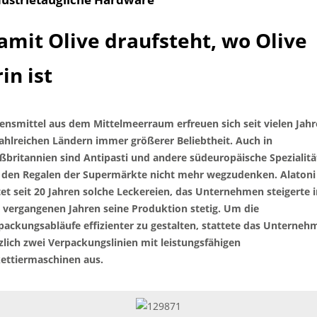
amit Olive draufsteht, wo Olive
in ist
ensmittel aus dem Mittelmeerraum erfreuen sich seit vielen Jah
zahlreichen Ländern immer größerer Beliebtheit. Auch in
ßbritannien sind Antipasti und andere südeuropäische Spezialit
 den Regalen der Supermärkte nicht mehr wegzudenken. Alatoni
tet seit 20 Jahren solche Leckereien, das Unternehmen steigerte 
 vergangenen Jahren seine Produktion stetig. Um die
packungsabläufe effizienter zu gestalten, stattete das Unterneh
zlich zwei Verpackungslinien mit leistungsfähigen
kettiermaschinen aus.