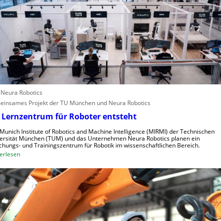
l
r
l
e
e
i
n
f
s
e
c
r
h
i
n
n
e
d
: Neura Robotics
l
u
insames Projekt der TU München und Neura Robotics
l
s
 Lernzentrum für Roboter entsteht
e
t
r
r
Munich Institute of Robotics and Machine Intelligence (MIRMI) der Technischen
a
i
ersität München (TUM) und das Unternehmen Neura Robotics planen ein
chungs- und Trainingszentrum für Robotik im wissenschaftlichen Bereich.
u
e
:
erlesen
s
l
E
z
l
i
u
e
n
n
S
L
u
t
e
t
e
r
z