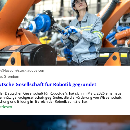
u
n
e
e
z
n
r
e
u
n
n
t
g
r
s
u
s
m
y
f
s
ü
t
r
e
R
: ©Nassorn/stock.adobe.com
m
o
es Gremium
e
b
tsche Gesellschaft für Robotik gegründet
i
o
n
der Deutschen Gesellschaft für Robotik e.V. hat sich im März 2026 eine neue
t
innützige Fachgesellschaft gegründet, die die Förderung von Wissenschaft,
s
e
chung und Bildung im Bereich der Robotik zum Ziel hat.
V
:
r
erlesen
i
D
e
s
e
n
i
u
t
e