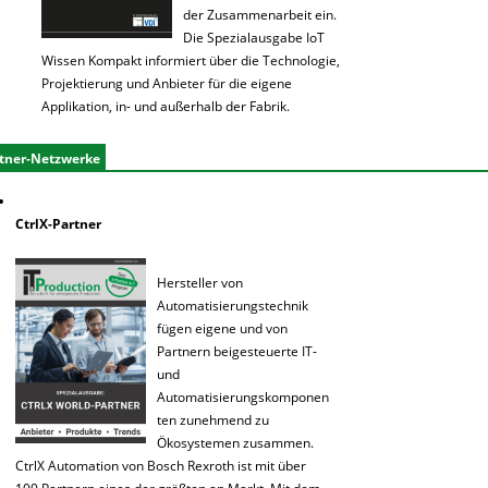
der Zusammenarbeit ein.
Die Spezialausgabe IoT
Wissen Kompakt informiert über die Technologie,
Projektierung und Anbieter für die eigene
Applikation, in- und außerhalb der Fabrik.
tner-Netzwerke
CtrlX-Partner
Hersteller von
Automatisierungstechnik
fügen eigene und von
Partnern beigesteuerte IT-
und
Automatisierungskomponen
ten zunehmend zu
Ökosystemen zusammen.
CtrlX Automation von Bosch Rexroth ist mit über