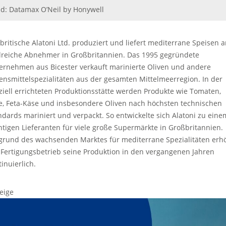
ld: Datamax O’Neil by Honywell
 britische Alatoni Ltd. produziert und liefert mediterrane Speisen 
lreiche Abnehmer in Großbritannien. Das 1995 gegründete
ernehmen aus Bicester verkauft marinierte Oliven und andere
ensmittelspezialitäten aus der gesamten Mittelmeerregion. In der
ziell errichteten Produktionsstätte werden Produkte wie Tomaten,
ze, Feta-Käse und insbesondere Oliven nach höchsten technischen
ndards mariniert und verpackt. So entwickelte sich Alatoni zu eine
htigen Lieferanten für viele große Supermärkte in Großbritannien.
grund des wachsenden Marktes für mediterrane Spezialitäten erh
 Fertigungsbetrieb seine Produktion in den vergangenen Jahren
inuierlich.
eige