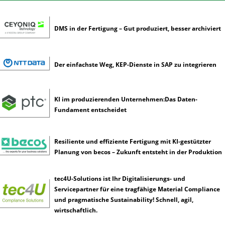
ü
n
s
DMS in der Fertigung – Gut produziert, besser archiviert
t
l
i
Der einfachste Weg, KEP-Dienste in SAP zu integrieren
c
h
e
KI im produzierenden Unternehmen:Das Daten-
I
Fundament entscheidet
n
t
e
Resiliente und effiziente Fertigung mit KI-gestützter
l
Planung von becos – Zukunft entsteht in der Produktion
l
i
g
tec4U-Solutions ist Ihr Digitalisierungs- und
e
Servicepartner für eine tragfähige Material Compliance
n
und pragmatische Sustainability! Schnell, agil,
z
wirtschaftlich.