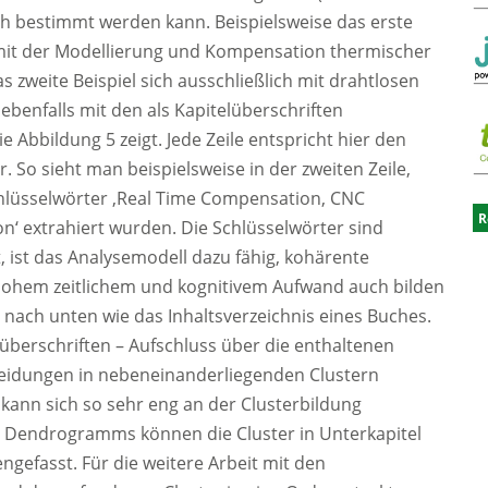
sch bestimmt werden kann. Beispielsweise das erste
h mit der Modellierung und Kompensation thermischer
zweite Beispiel sich ausschließlich mit drahtlosen
enfalls mit den als Kapitelüberschriften
 Abbildung 5 zeigt. Jede Zeile entspricht hier den
r. So sieht man beispielsweise in der zweiten Zeile,
Schlüsselwörter ‚Real Time Compensation, CNC
R
n‘ extrahiert wurden. Die Schlüsselwörter sind
t, ist das Analysemodell dazu fähig, kohärente
r hohem zeitlichem und kognitivem Aufwand auch bilden
nach unten wie das Inhaltsverzeichnis eines Buches.
lüberschriften – Aufschluss über die enthaltenen
neidungen in nebeneinanderliegenden Clustern
 kann sich so sehr eng an der Clusterbildung
s Dendrogramms können die Cluster in Unterkapitel
gefasst. Für die weitere Arbeit mit den