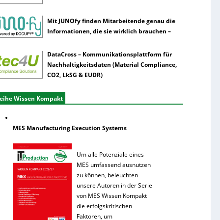
Mit JUNOfy finden Mitarbeitende genau die
Informationen, die sie wirklich brauchen –
DataCross – Kommunikationsplattform für
Nachhaltigkeitsdaten (Material Compliance,
CO2, LkSG & EUDR)
eihe Wissen Kompakt
MES Manufacturing Execution Systems
Um alle Potenziale eines
MES umfassend ausnutzen
zu können, beleuchten
unsere Autoren in der Serie
von MES Wissen Kompakt
die erfolgskritischen
Faktoren, um