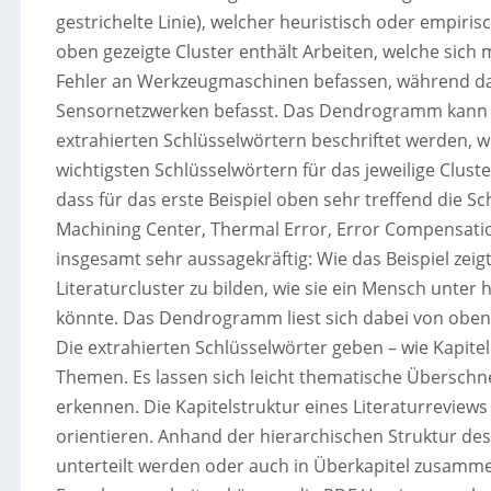
gestrichelte Linie), welcher heuristisch oder empiri
oben gezeigte Cluster enthält Arbeiten, welche sic
Fehler an Werkzeugmaschinen befassen, während das 
Sensornetzwerken befasst. Das Dendrogramm kann eb
extrahierten Schlüsselwörtern beschriftet werden, wie
wichtigsten Schlüsselwörtern für das jeweilige Cluste
dass für das erste Beispiel oben sehr treffend die 
Machining Center, Thermal Error, Error Compensatio
insgesamt sehr aussagekräftig: Wie das Beispiel zeig
Literaturcluster zu bilden, wie sie ein Mensch unte
könnte. Das Dendrogramm liest sich dabei von oben 
Die extrahierten Schlüsselwörter geben – wie Kapite
Themen. Es lassen sich leicht thematische Übersch
erkennen. Die Kapitelstruktur eines Literaturreviews
orientieren. Anhand der hierarchischen Struktur de
unterteilt werden oder auch in Überkapitel zusammen